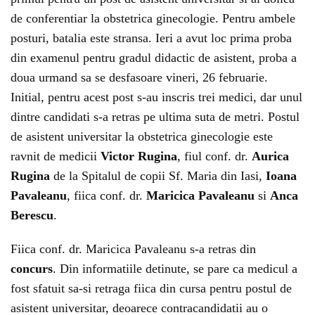
de conferentiar la obstetrica ginecologie. Pentru ambele
posturi, batalia este stransa. Ieri a avut loc prima proba
din examenul pentru gradul didactic de asistent, proba a
doua urmand sa se desfasoare vineri, 26 februarie.
Initial, pentru acest post s-au inscris trei medici, dar unul
dintre candidati s-a retras pe ultima suta de metri. Postul
de asistent universitar la obstetrica ginecologie este
ravnit de medicii
Victor Rugina
, fiul conf. dr.
Aurica
Rugina
de la Spitalul de copii Sf. Maria din Iasi,
Ioana
Pavaleanu
, fiica conf. dr.
Maricica Pavaleanu
si
Anca
Berescu
.
Fiica conf. dr. Maricica Pavaleanu s-a retras din
concurs
. Din informatiile detinute, se pare ca medicul a
fost sfatuit sa-si retraga fiica din cursa pentru postul de
asistent universitar, deoarece contracandidatii au o