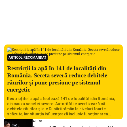
ARTICOL RECOMANDAT
Restricții la apă în 141 de localități din
România. Seceta severă reduce debitele
râurilor și pune presiune pe sistemul
energetic
Restricțiile la apă afectează 141 de localități din România,
din cauza secetei severe. Autoritățile avertizează că
debitele râurilor și ale Dunării rămân la niveluri foarte
scăzute, iar situația influențează inclusiv funcționarea
Centralei Nucleare de la Cernavodă. România se confruntă
A1.ro
cu una dintre cele mai dificile perioade din punct de vedere