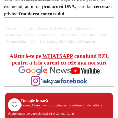
examenul, au intrat
procurorii DNA
, care fac
cercetari
privind
fraudarea concursului
.
Cercetari
Concurs
Facultatea De Medicina
Ginecologie
Invatamant Superior
Maternitatea Elena Doamna
Obstetrica
Post
Procurorii Dna
Umf
Universitatea De Medicina Si Farmacie
Alătură-te pe
WHATSAPP
canalului BZI,
pentru a fi la curent cu cele mai noi știri
Donație lunară
Donează lunar pentru susținerea jurnalismului de calitate
Alege suma pe care dorești să o donezi lunar