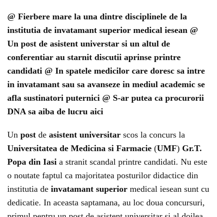
@ Fierbere mare la una dintre disciplinele de la
institutia de invatamant superior medical iesean @
Un post de asistent universtar si un altul de
conferentiar au starnit discutii aprinse printre
candidati @ In spatele medicilor care doresc sa intre
in invatamant sau sa avanseze in mediul academic se
afla sustinatori puternici @ S-ar putea ca procurorii
DNA sa aiba de lucru aici
Un
post
de
asistent universitar
scos la concurs la
Universitatea de Medicina si Farmacie
(
UMF
)
Gr.T.
Popa din Iasi
a stranit scandal printre candidati. Nu este
o noutate faptul ca majoritatea posturilor didactice din
institutia de
invatamant superior
medical iesean sunt cu
dedicatie. In aceasta saptamana, au loc doua concursuri,
primul pentru un post de asistent universitar si al doilea