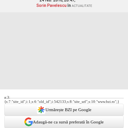
24 feb. 2016, 20:47,
Sorin Pavelescu
în
ACTUALITATE
a:3:
{s:7:"site_id";i:1;s:6:"old_id";i:542133;s:8:"site_url";s:10:"www.bzi.ro";}
Urmărește BZI pe Google
Adaugă-ne ca sursă preferată în Google