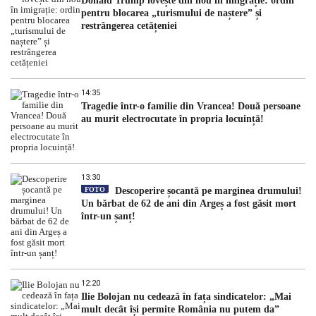
Donald Trump lovește din nou în imigrație: ordin
pentru blocarea „turismului de naștere” și
restrângerea cetățeniei
14:35
Tragedie într-o familie din Vrancea! Două persoane
au murit electrocutate în propria locuință!
13:30
FOTO
Descoperire șocantă pe marginea drumului!
Un bărbat de 62 de ani din Argeș a fost găsit mort
într-un șanț!
12:20
Ilie Bolojan nu cedează în fața sindicatelor: „Mai
mult decât își permite România nu putem da”