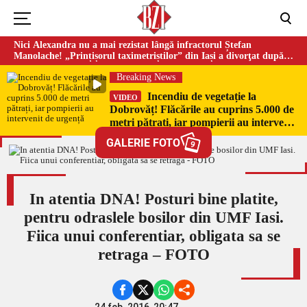
Nici Alexandra nu a mai rezistat lângă infractorul Ștefan
Manolache! „Prințișorul taximetriștilor” din Iași a divorţat după
doi ani de căsnicie
Breaking News
Incendiu de vegetație la
VIDEO
Dobrovăț! Flăcările au cuprins 5.000 de
metri pătrați, iar pompierii au intervenit
de urgență
GALERIE FOTO
9
In atentia DNA! Posturi bine platite,
pentru odraslele bosilor din UMF Iasi.
Fiica unui conferentiar, obligata sa se
retraga – FOTO