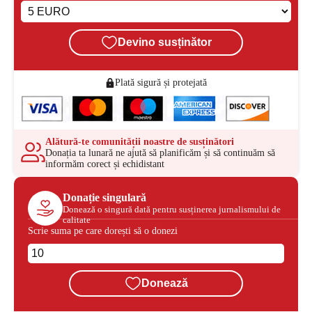
Devino susținător
Plată sigură și protejată
Alătură-te comunității noastre de susținători
Donația ta lunară ne ajută să planificăm și să continuăm să
informăm corect și echidistant
Donație singulară
Donează o singură dată pentru susținerea jurnalismului de
calitate
Scrie suma pe care dorești să o donezi
Donează