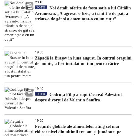
20:10
FOTO
Noi detalii oferite de fosta soție a lui Cătălin
Avramescu. „A agresat-o fizic, a trântit-o de pat, a
strâns-o de gât și a amenințat-o cu un cuțit”
19:50
Zăpadă la Brașov în luna august. În centrul orașului
de munte, a fost instalat un tun pentru răcire
19:40
FOTO
Codruța Filip a rupt tăcerea! Adevărul
despre divorțul de Valentin Sanfira
19:20
Prețurile globale ale alimentelor ating cel mai
ridicat nivel din ultimii trei ani și jumătate, pe