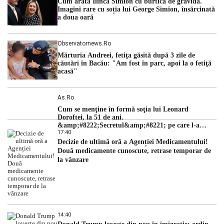
Cum arată Ilinca Simion cu burtica de gravidă.
hidrologic din ultimii ani. Lipsa […]
Imagini rare cu soția lui George Simion, însărcinată
a doua oară
Observatornews.ro
Mărturia Andreei, fetiţa găsită după 3 zile de
căutări în Bacău: "Am fost în parc, apoi la o fetiţă
acasă"
As.ro
Cum se menţine în formă soţia lui Leonard
Doroftei, la 51 de ani.
&amp;#8222;Secretul&amp;#8221; pe care l-a
17:40
dezvăluit
Decizie de ultimă oră a Agenției Medicamentului!
Două medicamente cunoscute, retrase temporar de
la vânzare
14:40