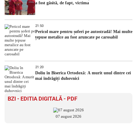
a fost găsită, de fapt, victima
21:50
Pericol mare pentru șoferi pe autostradă! Mai multe
țepuse metalice au fost aruncate pe carosabil
21:20
Doliu în Biserica Ortodoxă: A murit unul dintre cei
mai îndrăgiți duhovnici
BZI - EDITIA DIGITALĂ - PDF
07 august 2026