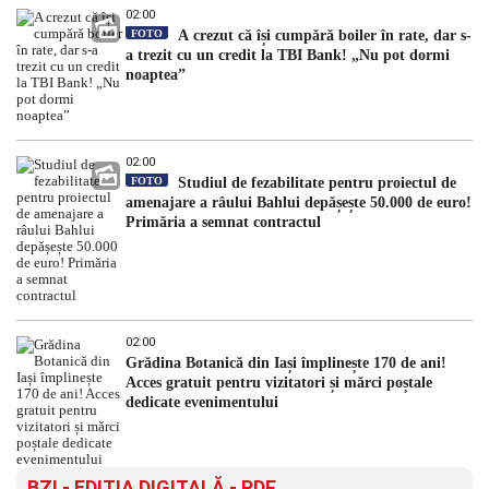
02:00
FOTO
A crezut că își cumpără boiler în rate, dar s-
a trezit cu un credit la TBI Bank! „Nu pot dormi
noaptea”
02:00
FOTO
Studiul de fezabilitate pentru proiectul de
amenajare a râului Bahlui depășește 50.000 de euro!
Primăria a semnat contractul
02:00
Grădina Botanică din Iași împlinește 170 de ani!
Acces gratuit pentru vizitatori și mărci poștale
dedicate evenimentului
BZI - EDITIA DIGITALĂ - PDF