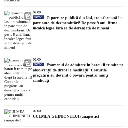
02:00
FOTO
O parcare publică din Iași, transformată în
parc auto de dezmembrări! De peste 9 ani, firma
încalcă legea fără să fie deranjată de nimeni
02:00
FOTO
Examenul de admitere în barou îi trimite pe
absolvenții de drept la meditații! Costurile
pregătirii au devenit o povară pentru mulți
candidați
02:00
CULMEA GHINIONULUI (anapestic)