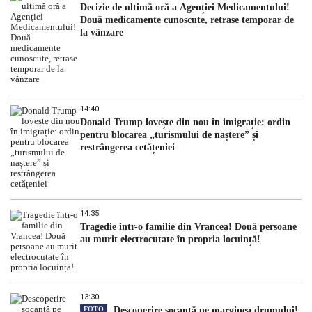
Decizie de ultimă oră a Agenției Medicamentului!
Două medicamente cunoscute, retrase temporar de
la vânzare
14:40
Donald Trump lovește din nou în imigrație: ordin
pentru blocarea „turismului de naștere” și
restrângerea cetățeniei
14:35
Tragedie într-o familie din Vrancea! Două persoane
au murit electrocutate în propria locuință!
13:30
FOTO
Descoperire șocantă pe marginea drumului!