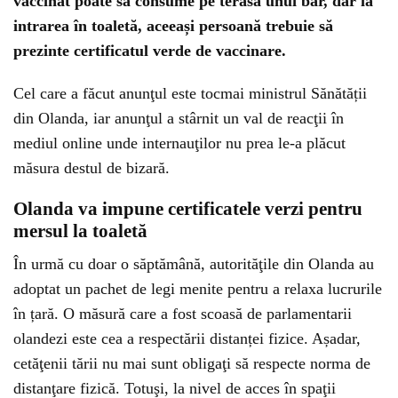
vaccinat poate să consume pe terasa unui bar, dar la
intrarea în toaletă, aceeași persoană trebuie să
prezinte certificatul verde de vaccinare.
Cel care a făcut anunţul este tocmai ministrul Sănătății
din Olanda, iar anunţul a stârnit un val de reacţii în
mediul online unde internauţilor nu prea le-a plăcut
măsura destul de bizară.
Olanda va impune certificatele verzi pentru
mersul la toaletă
În urmă cu doar o săptămână, autorităţile din Olanda au
adoptat un pachet de legi menite pentru a relaxa lucrurile
în țară. O măsură care a fost scoasă de parlamentarii
olandezi este cea a respectării distanței fizice. Așadar,
cetăţenii tării nu mai sunt obligaţi să respecte norma de
distanţare fizică. Totuşi, la nivel de acces în spaţii