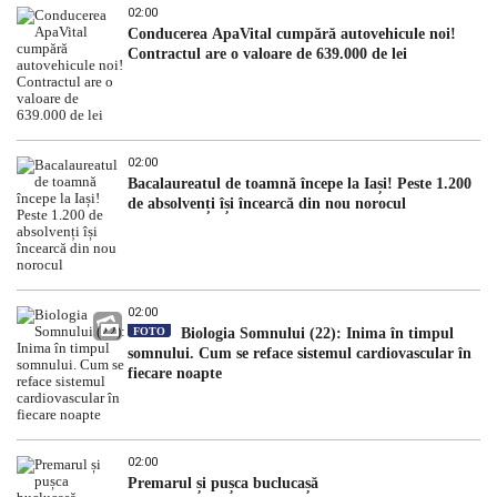
02:00
Conducerea ApaVital cumpără autovehicule noi!
Contractul are o valoare de 639.000 de lei
02:00
Bacalaureatul de toamnă începe la Iași! Peste 1.200
de absolvenți își încearcă din nou norocul
02:00
FOTO
Biologia Somnului (22): Inima în timpul
somnului. Cum se reface sistemul cardiovascular în
fiecare noapte
02:00
Premarul și pușca buclucașă