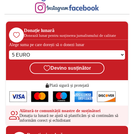
Donație lunară
Donează lunar pentru susținerea jurnalismului de calitate
Alege suma pe care dorești să o donezi lunar
Devino susținător
Plată sigură și protejată
Alătură-te comunității noastre de susținători
Donația ta lunară ne ajută să planificăm și să continuăm să
informăm corect și echidistant