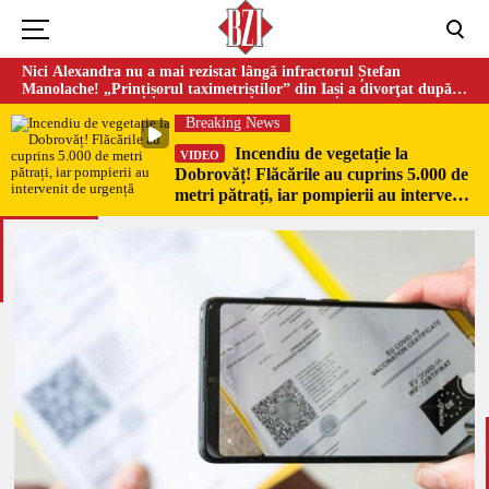
Nici Alexandra nu a mai rezistat lângă infractorul Ștefan
Manolache! „Prințișorul taximetriștilor” din Iași a divorţat după
doi ani de căsnicie
Breaking News
Incendiu de vegetație la
VIDEO
Dobrovăț! Flăcările au cuprins 5.000 de
metri pătrați, iar pompierii au intervenit
de urgență