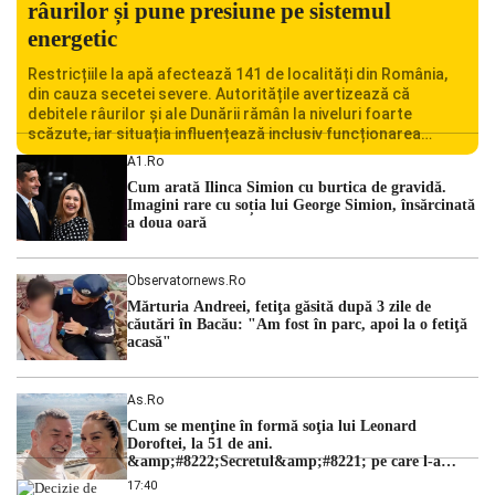
râurilor și pune presiune pe sistemul
energetic
Restricțiile la apă afectează 141 de localități din România,
din cauza secetei severe. Autoritățile avertizează că
debitele râurilor și ale Dunării rămân la niveluri foarte
scăzute, iar situația influențează inclusiv funcționarea
Centralei Nucleare de la Cernavodă. România se confruntă
A1.ro
cu una dintre cele mai dificile perioade din punct de vedere
Cum arată Ilinca Simion cu burtica de gravidă.
hidrologic din ultimii ani. Lipsa […]
Imagini rare cu soția lui George Simion, însărcinată
a doua oară
Observatornews.ro
Mărturia Andreei, fetiţa găsită după 3 zile de
căutări în Bacău: "Am fost în parc, apoi la o fetiţă
acasă"
As.ro
Cum se menţine în formă soţia lui Leonard
Doroftei, la 51 de ani.
&amp;#8222;Secretul&amp;#8221; pe care l-a
dezvăluit
17:40