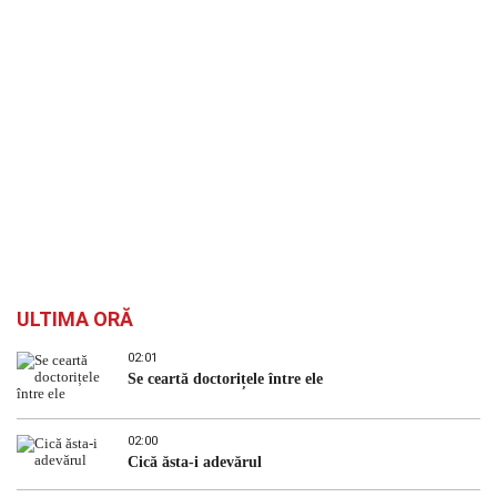
`
ULTIMA ORĂ
02:01
Se ceartă doctorițele între ele
02:00
Cică ăsta-i adevărul