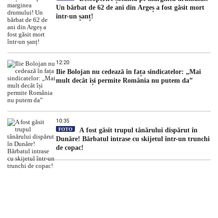
Un bărbat de 62 de ani din Argeș a fost găsit mort
într-un șanț!
12:20
Ilie Bolojan nu cedează în fața sindicatelor: „Mai
mult decât își permite România nu putem da”
10:35
FOTO
A fost găsit trupul tânărului dispărut în
Dunăre! Bărbatul intrase cu skijetul într-un trunchi
de copac!