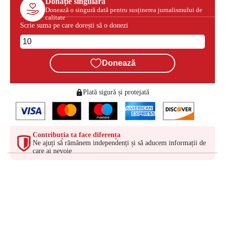
Donație singulară
Donează o singură dată pentru susținerea jurnalismului de
calitate
Scrie suma pe care dorești să o donezi
Donează
Plată sigură și protejată
Contribuția ta face diferența
Ne ajuți să rămânem independenți și să aducem informații de
care ai nevoie