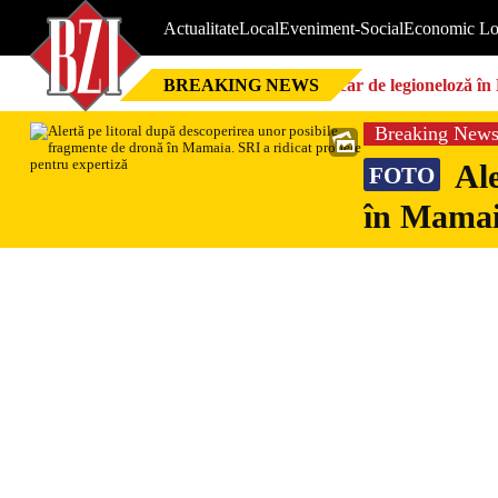
Actualitate
Local
Eveniment-Social
Economic Lo
BREAKING NEWS
Focar de legioneloză în 
Breaking New
Ale
FOTO
în Mamaia