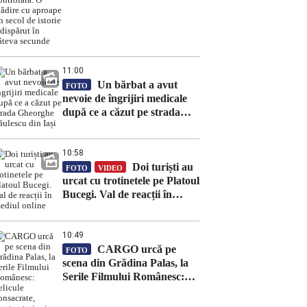
controlată. O clădire cu
aproape un secol de istorie a
dispărut în câteva secunde
11:00
Un bărbat a avut
FOTO
nevoie de îngrijiri medicale
după ce a căzut pe strada
Gheorghe Săulescu din Iași
10:58
Doi turiști au
FOTO
VIDEO
urcat cu trotinetele pe Platoul
Bucegi. Val de reacții în
mediul online
10:49
CARGO urcă pe
FOTO
scena din Grădina Palas, la
Serile Filmului Românesc:
pelicule consacrate,
scurtmetraje și concerte, în