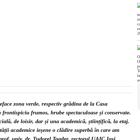
reface zona verde, respectiv grădina de la Casa
n frontispiciu frumos, hrube spectaculoase și conservate.
ală, de loisir, dar și una academică, științifică, la etaj.
ății academice ieșene o clădire superbă în care am
 prof. univ. dr. Tudorel Toader, rectorul UAIC Iași.