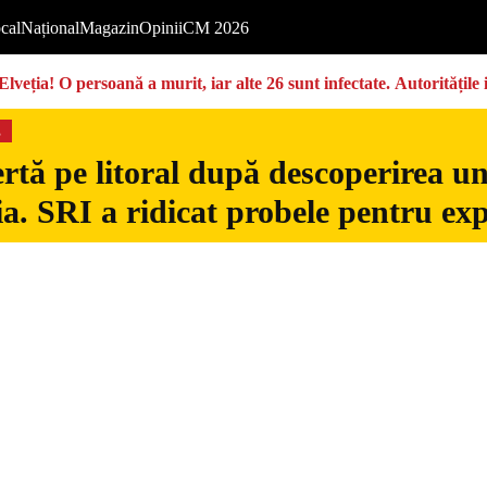
cal
Național
Magazin
Opinii
CM 2026
Elveția! O persoană a murit, iar alte 26 sunt infectate. Autoritățil
s
rtă pe litoral după descoperirea u
. SRI a ridicat probele pentru exp