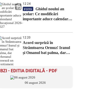
12:24
Ghidul noului an
FOTO
școlar: Ce modificări
importante aduce calendarul
educațional 2026-2027
12:20
Acord surpriză în
Strâmtoarea Ormuz! Iranul
și Omanul bat palma, dar
Teheranul lansează un
avertisment
BZI - EDITIA DIGITALĂ - PDF
06 august 2026