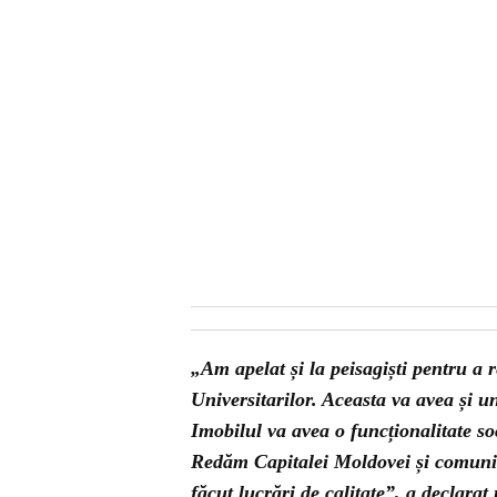
„Am apelat și la peisagiști pentru a 
Universitarilor. Aceasta va avea și u
Imobilul va avea o funcționalitate soci
Redăm Capitalei Moldovei și comunit
făcut lucrări de calitate”, a declarat