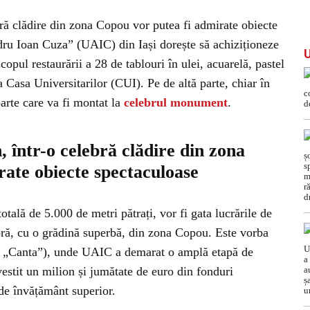
ebră clădire din zona Copou vor putea fi admirate obiecte
dru Ioan Cuza” (UAIC) din Iași dorește să achiziționeze
copul restaurării a 28 de tablouri în ulei, acuarelă, pastel
a Casa Universitarilor (CUI). Pe de altă parte, chiar în
arte care va fi montat la
celebrul monument
.
n, într-o celebră clădire din zona
ate obiecte spectaculoase
otală de 5.000 de metri pătrați, vor fi gata lucrările de
lebră, cu o grădină superbă, din zona Copou. Este vorba
sa „Canta”), unde UAIC a demarat o amplă etapă de
nvestit un milion și jumătate de euro din fonduri
 de învățământ superior.