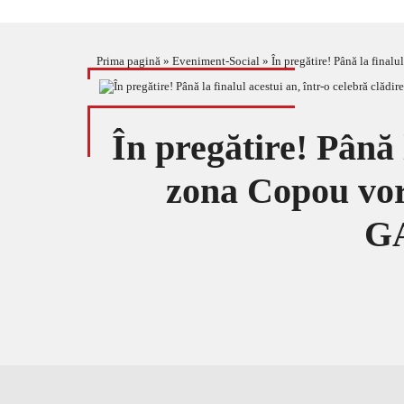
Prima pagină
»
Eveniment-Social
»
În pregătire! Până la fina
În pregătire! Până l
zona Copou vor 
G