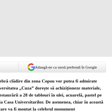
Adaugă-ne ca sursă preferată în Google
elebră clădire din zona Copou vor putea fi admirate
versitatea „Cuza” dorește să achiziționeze materiale,
staurării a 28 de tablouri în ulei, acuarelă, pastel pe
la Casa Universitarilor. De asemenea, chiar în această
 care va fi montat la celebrul monument