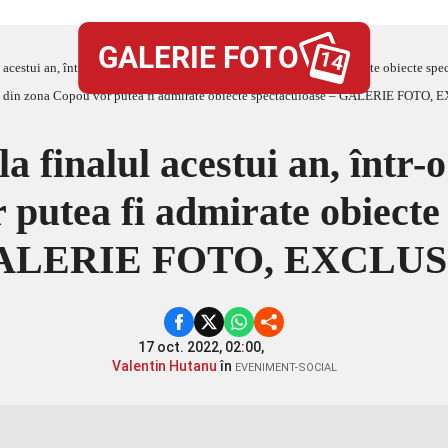
GALERIE FOTO
14
lul acestui an, într-o celebră clădire din zona Copou vor putea fi admirate obiec
a finalul acestui an, într-
putea fi admirate obiecte
ALERIE FOTO, EXCLUS
17 oct. 2022, 02:00,
Valentin Hutanu
în
EVENIMENT-SOCIAL