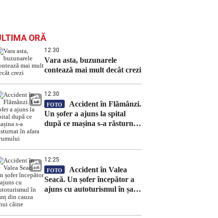
ULTIMA ORĂ
12:30
Vara asta, buzunarele
contează mai mult decât crezi
12:30
Accident în Flămânzi.
FOTO
Un șofer a ajuns la spital
după ce mașina s-a răsturnat
în afara drumului
12:25
Accident în Valea
FOTO
Seacă. Un șofer începător a
ajuns cu autoturismul în șanț
din cauza unui câine