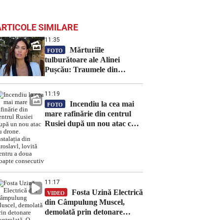
ARTICOLE SIMILARE
11:35
Mărturiile
FOTO
tulburătoare ale Alinei
Pușcău: Traumele din
copilărie și momentele dificile
prin care trece familia sa
11:19
Incendiu la cea mai
FOTO
mare rafinărie din centrul
Rusiei după un nou atac cu
drone. Instalația din
Iaroslavl, lovită pentru a
doua noapte consecutiv
11:17
Fosta Uzină Electrică
VIDEO
din Câmpulung Muscel,
demolată prin detonare