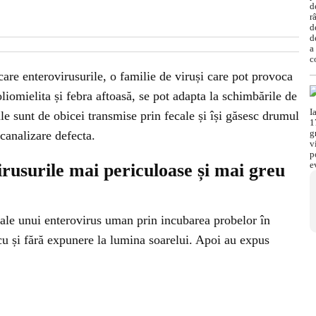
are enterovirusurile, o familie de viruși care pot provoca
poliomielita și febra aftoasă, se pot adapta la schimbările de
le sunt de obicei transmise prin fecale și își găsesc drumul
 canalizare defecta.
irusurile mai periculoase și mai greu
e ale unui enterovirus uman prin incubarea probelor în
cu și fără expunere la lumina soarelui. Apoi au expus