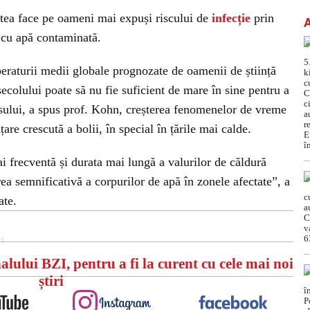
utea face pe oameni mai expuși riscului de
infecție
prin
 cu apă contaminată.
eraturii medii globale prognozate de oamenii de știință
secolului poate să nu fie suficient de mare în sine pentru a
usului, a spus prof. Kohn, creșterea fenomenelor de vreme
re crescută a bolii, în special în țările mai calde.
i frecventă și durata mai lungă a valurilor de căldură
rea semnificativă a corpurilor de apă în zonele afectate”, a
ate.
ri
alului BZI, pentru a fi la curent cu cele mai noi
știri