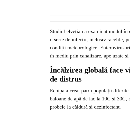
Studiul elvețian a examinat modul în c
o serie de infecții, inclusiv răcelile, 
condiții meteorologice. Enterovirusuri
în mediu prin canalizare, ape uzate și
Încălzirea globală face v
de distrus
Echipa a creat patru populații diferit
baloane de apă de lac la 10C și 30C, 
probele la căldură și dezinfectant.