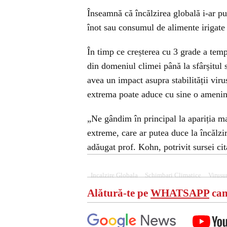
Înseamnă că încălzirea globală i-ar p
înot sau consumul de alimente irigate
În timp ce creșterea cu 3 grade a temp
din domeniul climei până la sfârșitul 
avea un impact asupra stabilității vir
extrema poate aduce cu sine o amenința
„Ne gândim în principal la apariția ma
extreme, care ar putea duce la încălzi
adăugat prof. Kohn, potrivit sursei cit
Incalzire Globala
Schimbari Climatice
Virusu
Alătură-te pe
WHATSAPP
can