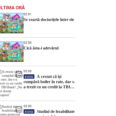
ULTIMA ORĂ
02:01
Se ceartă doctorițele între ele
02:00
Cică ăsta-i adevărul
02:00
A crezut că își
FOTO
cumpără boiler în rate, dar s-
a trezit cu un credit la TBI
Bank! „Nu pot dormi
noaptea”
02:00
Studiul de fezabilitate
FOTO