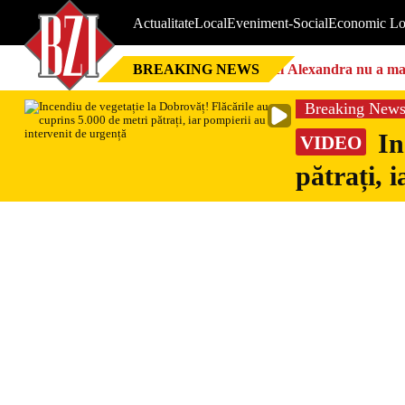
Actualitate
Local
Eveniment-Social
Economic Lo
BREAKING NEWS
Nici Alexandra nu a mai 
Breaking New
In
VIDEO
pătrați, 