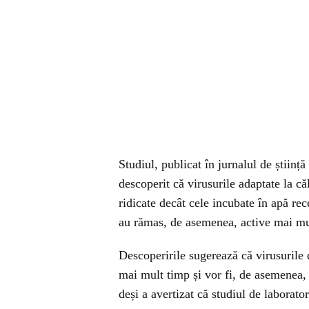
Studiul, publicat în jurnalul de știin
descoperit că virusurile adaptate la c
ridicate decât cele incubate în apă rec
au rămas, de asemenea, active mai mult
Descoperirile sugerează că virusurile d
mai mult timp și vor fi, de asemenea, 
deși a avertizat că studiul de laborato