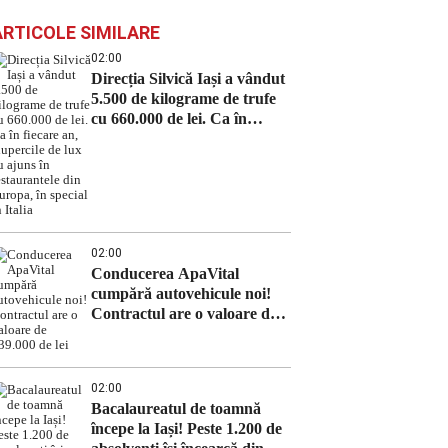
ARTICOLE SIMILARE
02:00
Direcția Silvică Iași a vândut
5.500 de kilograme de trufe
cu 660.000 de lei. Ca în
fiecare an, ciupercile de lux
au ajuns în restaurantele din
Europa, în special în Italia
02:00
Conducerea ApaVital
cumpără autovehicule noi!
Contractul are o valoare de
639.000 de lei
02:00
Bacalaureatul de toamnă
începe la Iași! Peste 1.200 de