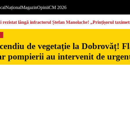
cal
Național
Magazin
Opinii
CM 2026
rezistat lângă infractorul Ștefan Manolache! „Prințișorul taximetri
s
cendiu de vegetație la Dobrovăț! Fl
iar pompierii au intervenit de urgen