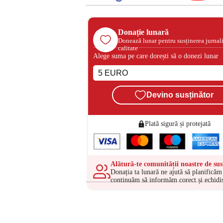
Donație lunară
Donează lunar pentru susținerea jurnal
calitate
Alege suma pe care dorești să o donezi lunar
Devino susținător
Plată sigură și protejată
Alătură-te comunității noastre de sus
Donația ta lunară ne ajută să planificăm 
continuăm să informăm corect și echidis