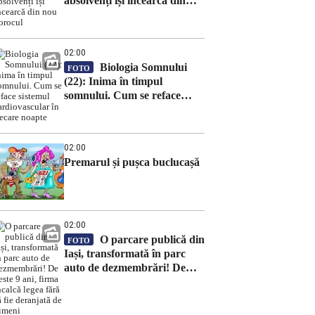
absolvenți își încearcă din
nou norocul
02:00
Biologia Somnului
FOTO
(22): Inima în timpul
somnului. Cum se reface
sistemul cardiovascular în
fiecare noapte
02:00
Premarul și pușca buclucașă
02:00
O parcare publică din
FOTO
Iași, transformată în parc
auto de dezmembrări! De
peste 9 ani, firma încalcă
legea fără să fie deranjată de
nimeni