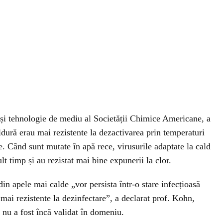
ță și tehnologie de mediu al Societății Chimice Americane, a
ăldură erau mai rezistente la dezactivarea prin temperaturi
e. Când sunt mutate în apă rece, virusurile adaptate la cald
 timp și au rezistat mai bine expunerii la clor.
in apele mai calde „vor persista într-o stare infecțioasă
mai rezistente la dezinfectare”, a declarat prof. Kohn,
r nu a fost încă validat în domeniu.