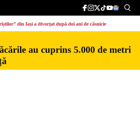
știlor” din Iași a divorţat după doi ani de căsnicie
ăcările au cuprins 5.000 de metri
ță