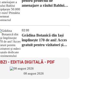
pentru proiectul de
amenajare a râului Bahlui
depășește 50.000 de euro!
Primăria a semnat contractul
02:00
Grădina Botanică din Iași
împlinește 170 de ani! Acces
gratuit pentru vizitatori și
mărci poștale dedicate
evenimentului
BZI - EDITIA DIGITALĂ - PDF
08 august 2026