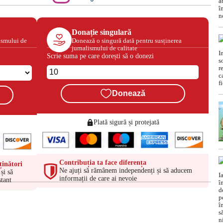
Donație singulară
ismului de
Donează o singură dată pentru susținerea
jurnalismului de calitate
Scrie suma pe care dorești să o donezi
Donează
Plată sigură și protejată
Contribuția ta face diferența
ținători
Ne ajuți să rămânem independenți și să aducem
și să
informații de care ai nevoie
tant