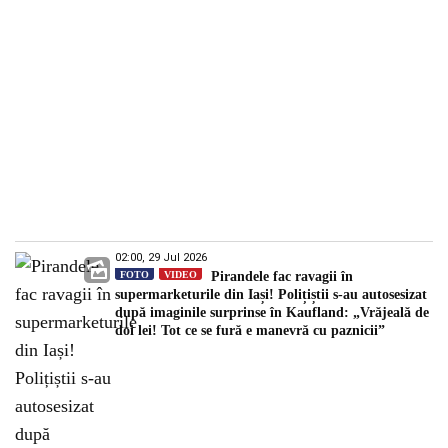
02:00, 29 Jul 2026
FOTO
VIDEO
Pirandele fac ravagii în
supermarketurile din Iași! Polițiștii s-au autosesizat
după imaginile surprinse în Kaufland: „Vrăjeală de
doi lei! Tot ce se fură e manevră cu paznicii”