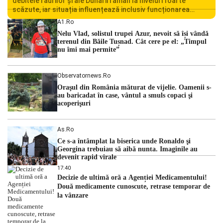
debitele râurilor și ale Dunării rămân la niveluri foarte
scăzute, iar situația influențează inclusiv funcționarea
Centralei Nucleare de la Cernavodă. România se confruntă
A1.ro
cu una dintre cele mai dificile perioade din punct de vedere
Nelu Vlad, solistul trupei Azur, nevoit să își vândă
hidrologic din ultimii ani. Lipsa […]
terenul din Băile Tușnad. Cât cere pe el: „Timpul
nu îmi mai permite”
Observatornews.ro
Oraşul din România măturat de vijelie. Oamenii s-
au baricadat în case, vântul a smuls copaci şi
acoperişuri
As.ro
Ce s-a întâmplat la biserica unde Ronaldo şi
Georgina trebuiau să aibă nunta. Imaginile au
devenit rapid virale
17:40
Decizie de ultimă oră a Agenției Medicamentului!
Două medicamente cunoscute, retrase temporar de
la vânzare