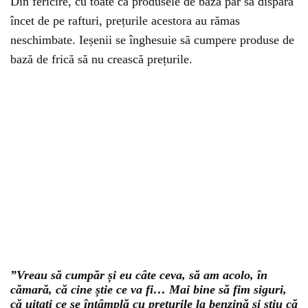
Din fericire, cu toate că produsele de bază par să dispară
încet de pe rafturi, prețurile acestora au rămas
neschimbate. Ieșenii se înghesuie să cumpere produse de
bază de frică să nu crească prețurile.
”Vreau să cumpăr și eu câte ceva, să am acolo, în
cămară, că cine știe ce va fi… Mai bine să fim siguri,
că uitați ce se întâmplă cu prețurile la benzină și știu că