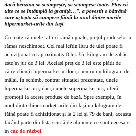
dacă benzina se scumpește, se scumpesc toate. Plus că
uite ce se întâmplă la graniță…”, a povestit o bătrână
care aștepta să cumpere făină la unul dintre marile
hipermarket-urile din Iași.
Cu toate că unele rafturi rămân goale, prețul produselor a
rămas neschimbat. Cel mai ieftin litru de ulei poate fi
achiziționat cu aproximativ 8 lei. Un kilogram de zahăr
este în jur de 3 lei. Același preț de 3 lei este plătit de
către clienții hipermarket-urilor și pentru un kilogram de
mălai. În schimb, contrar situației prezentate, unele
hipermarket-uri, dar și unele supermarket-uri, oferă
promoții la aceste produse de bază. Spre exemplu, în
unul dintre hipermarket-urile din Iași un kilogram de
făină poate fi achiziționat și la 2 lei și 79 de bani, aceasta
făcând parte din lista scurtă de alimente ce sunt necesare
în
caz de război.