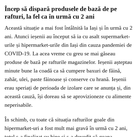
Încep să dispară produsele de bază de pe
rafturi, la fel ca în urmă cu 2 ani
Această situație a mai fost întâlnită la Iași și în urmă cu 2
ani. Atunci ieșenii au început să ia cu asalt supermarket-
urile și hipermarket-urile din Iași din cauza pandemiei de
COVID-19. La acea vreme cu greu se mai găseau
produse de bază pe rafturile magazinelor. Ieșenii așteptau
minute bune la coadă ca să cumpere baxuri de făină,
zahăr, ulei, paste făinoase și conserve cu hrană. Ieșenii
erau speriați de perioada de izolare care se anunța și, din
această cauză, își doreau să se aprovizioneze cu alimente
neperisabile.
În schimb, cu toate că situația rafturilor goale din
hipermarket-uri a fost mult mai gravă în urmă cu 2 ani,
totul s-a finalizat cu bine și s-a dovedit că goana