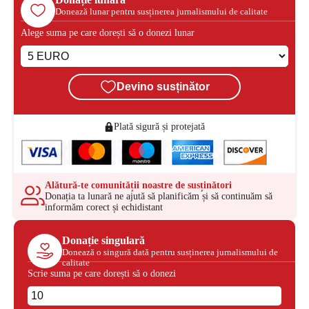
Donează lunar pentru susținerea jurnalismului de calitate
Alege suma pe care dorești să o donezi lunar
Devino susținător
Plată sigură și protejată
Alătură-te comunității noastre de susținători
Donația ta lunară ne ajută să planificăm și să continuăm să
informăm corect și echidistant
Donație singulară
Donează o singură dată pentru susținerea jurnalismului de
calitate
Scrie suma pe care dorești să o donezi