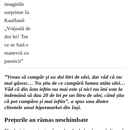
”Vreau să cumpăr și eu doi litri de ulei, dar văd că nu
mai găsesc… Nu știu de ce cumpără lumea atâta ulei…
Văd că din ăsta ieftin nu mai este și nici nu îmi este la
îndemână să dau 20 de lei pe un litru de ulei, când știu
că pot cumpăra și mai ieftin”, a spus una dintre
clientele unui hipermarket din Iași.
Prețurile au rămas neschimbate