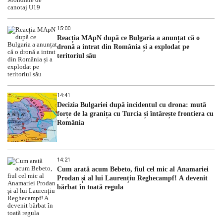
15:00
Reacția MApN după ce Bulgaria a anunțat că o
dronă a intrat din România și a explodat pe
teritoriul său
14:41
Decizia Bulgariei după incidentul cu drona: mută
forțe de la granița cu Turcia și întărește frontiera cu
România
14:21
Cum arată acum Bebeto, fiul cel mic al Anamariei
Prodan și al lui Laurențiu Reghecampf! A devenit
bărbat în toată regula