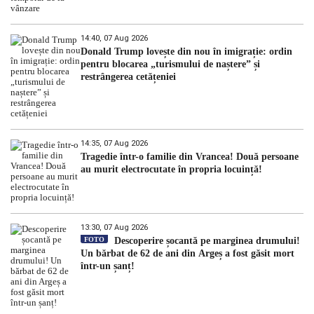
14:40, 07 Aug 2026
Donald Trump lovește din nou în imigrație: ordin
pentru blocarea „turismului de naștere” și
restrângerea cetățeniei
14:35, 07 Aug 2026
Tragedie într-o familie din Vrancea! Două persoane
au murit electrocutate în propria locuință!
13:30, 07 Aug 2026
FOTO
Descoperire șocantă pe marginea drumului!
Un bărbat de 62 de ani din Argeș a fost găsit mort
într-un șanț!