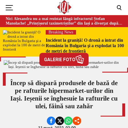
Nici Alexandra nu a mai rezistat lângă infractorul Ștefan
Manolache! „Prințișorul taximetriștilor” din Iași a divorţat după
doi ani de căsnicie
Breaking News
Incident la graniță! O dronă a intrat din
România în Bulgaria şi a explodat la 100
de metri de frontieră
GALERIE FOTO
16
Încep să dispară produsele de bază de
pe rafturile hipermarket-urilor din
Iași. Ieșenii se înghesuie la rafturile cu
ulei, făină sau zahăr