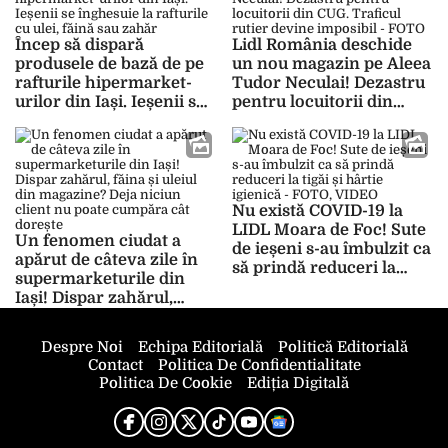
Încep să dispară
Lidl România deschide
produsele de bază de pe
un nou magazin pe Aleea
rafturile hipermarket-
Tudor Neculai! Dezastru
urilor din Iași. Ieșenii se
pentru locuitorii din
înghesuie la rafturile cu
CUG. Traficul rutier
ulei, făină sau zahăr
devine imposibil – FOTO
Nu există COVID-19 la
LIDL Moara de Foc! Sute
Un fenomen ciudat a
de ieșeni s-au îmbulzit ca
apărut de câteva zile în
să prindă reduceri la
supermarketurile din
tigăi și hârtie igienică –
Iași! Dispar zahărul,
FOTO, VIDEO
făina și uleiul din
magazine? Deja niciun
Despre Noi
Echipa Editorială
Politică Editorială
client nu poate cumpăra
Contact
Politica De Confidentialitate
cât dorește
Politica De Cookie
Ediția Digitală