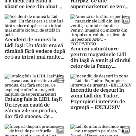
s-a făcut rău când a
Horpaz. Ce alte
văzut ce iese din aluat.
supermarketuri se vor
„Unul dintre copii a
mai deschide în comuna
vomat” – FOTO, UPDATE
Miroslava
Accident de muncă la
Lidl Iași! Un tânăr era să
Amenzi usturătoare
rămână fără vedere după
pentru magazinele Lidl
ce i-au intrat mai multe
din Iași! A venit și rândul
cioburi de sticlă în ochi
celor de la Penny.
Imagini cu mizeria din
timpul controlului
realizat de inspectorii
ANPC – FOTO/VIDEO
Incendiu de deșeuri în
zona Lidl din Tudor.
Catalog fals la LIDL Iași?
Popmpierii intervin de
Un ieșean caută de
urgență – EXCLUSIV
câteva zile un produs,
dar fără succes. Ce
explicație oferă
managerii lanțului de
supermarketuri