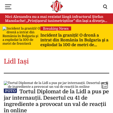
Nici Alexandra nu a mai rezistat lângă infractorul Ștefan
Manolache! „Prințișorul taximetriștilor” din Iași a divorţat
după doi ani de căsnicie
Breaking News
Incident la graniță! O dronă a
intrat din România în Bulgaria şi a
explodat la 100 de metri de
frontieră
Lidl Iași
Tortul Diplomat de la Lidl a pus pe
FOTO
jar internauții. Desertul cu 41 de
ingrediente a provocat un val de reacții
în online