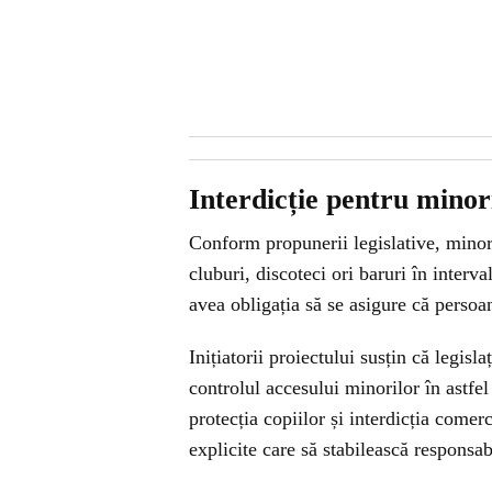
Interdicție pentru minor
Conform propunerii legislative, minor
cluburi, discoteci ori baruri în interv
avea obligația să se asigure că persoan
Inițiatorii proiectului susțin că legisl
controlul accesului minorilor în astfel
protecția copiilor și interdicția comer
explicite care să stabilească responsab