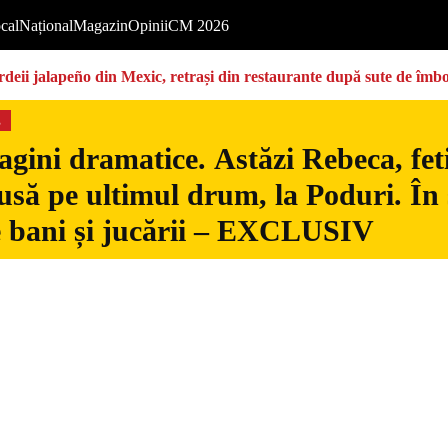
cal
Național
Magazin
Opinii
CM 2026
deii jalapeño din Mexic, retrași din restaurante după sute de îmbo
s
gini dramatice. Astăzi Rebeca, fetiț
usă pe ultimul drum, la Poduri. În s
 bani și jucării – EXCLUSIV