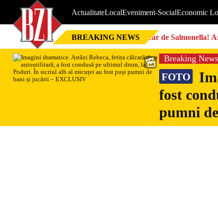
Actualitate
Local
Eveniment-Social
Economic Lo
BREAKING NEWS
Focar de Salmonella! Ar
Breaking New
Ima
FOTO
fost cond
pumni de