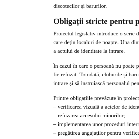
discotecilor și barurilor.
Obligații stricte pentru 
Proiectul legislativ introduce o serie 
care dețin localuri de noapte. Una din
a actului de identitate la intrare.
În cazul în care o persoană nu poate 
fie refuzat. Totodată, cluburile și bar
intrare și să instruiască personalul pen
Printre obligațiile prevăzute în proiec
– verificarea vizuală a actelor de ident
– refuzarea accesului minorilor;
– implementarea unor proceduri intern
– pregătirea angajaților pentru verifi