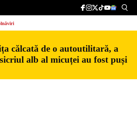
lnăviri
a călcată de o autoutilitară, a
icriul alb al micuței au fost puși