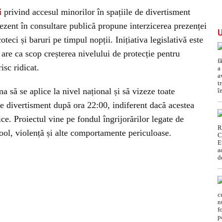
i
privind accesul minorilor în spațiile de divertisment
rezent în consultare publică propune interzicerea prezenței
teci și baruri pe timpul nopții. Inițiativa legislativă este
 are ca scop creșterea nivelului de protecție pentru
isc ridicat.
 să se aplice la nivel național și să vizeze toate
 de divertisment după ora 22:00, indiferent dacă acestea
ce. Proiectul vine pe fondul îngrijorărilor legate de
ol, violență și alte comportamente periculoase.