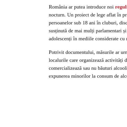
România ar putea introduce noi
regul
nocturn. Un proiect de lege aflat în p
persoanelor sub 18 ani în cluburi, disco
susținută de mai mulți parlamentari și
adolescenți în mediile considerate cu r
Potrivit documentului, măsurile ar urma
localurile care organizează activități
comercializează sau nu băuturi alcooli
expunerea minorilor la consum de alco