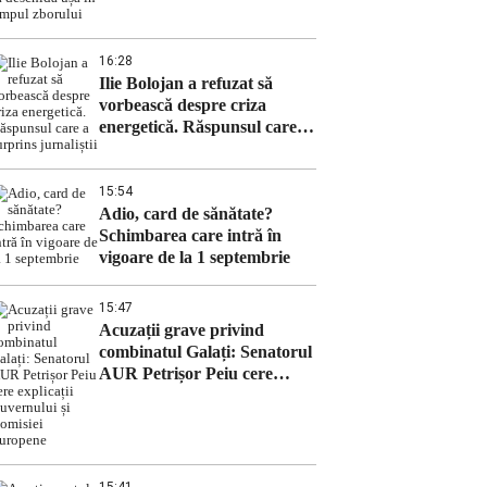
ușa în timpul zborului
16:28
Ilie Bolojan a refuzat să
vorbească despre criza
energetică. Răspunsul care a
surprins jurnaliștii
15:54
Adio, card de sănătate?
Schimbarea care intră în
vigoare de la 1 septembrie
15:47
Acuzații grave privind
combinatul Galați: Senatorul
AUR Petrișor Peiu cere
explicații Guvernului și
Comisiei Europene