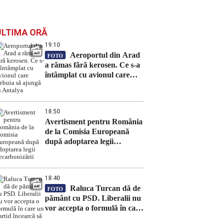
ULTIMA ORĂ
19:10
Aeroportul din Arad
FOTO
a rămas fără kerosen. Ce s-a
întâmplat cu avionul care
trebuia să ajungă în Antalya
18:50
Avertisment pentru România
de la Comisia Europeană
după adoptarea legii
decarbonizării
18:40
Raluca Turcan dă de
FOTO
pământ cu PSD. Liberalii nu
vor accepta o formulă în care
un partid încearcă să obțină