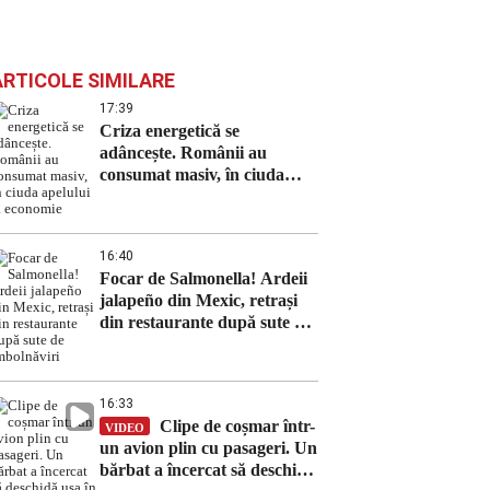
ARTICOLE SIMILARE
17:39
Criza energetică se
adâncește. Românii au
consumat masiv, în ciuda
apelului la economie
16:40
Focar de Salmonella! Ardeii
jalapeño din Mexic, retrași
din restaurante după sute de
îmbolnăviri
16:33
Clipe de coșmar într-
VIDEO
un avion plin cu pasageri. Un
bărbat a încercat să deschidă