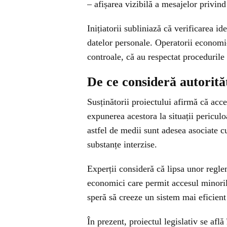
– afișarea vizibilă a mesajelor privin
Inițiatorii subliniază că verificarea id
datelor personale. Operatorii economi
controale, că au respectat procedurile
De ce consideră autorită
Susținătorii proiectului afirmă că acc
expunerea acestora la situații periculoa
astfel de medii sunt adesea asociate 
substanțe interzise.
Experții consideră că lipsa unor reglem
economici care permit accesul minorilo
speră să creeze un sistem mai eficient
În prezent, proiectul legislativ se afl