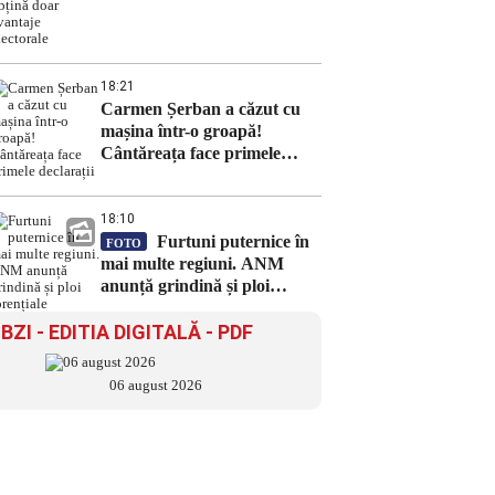
doar avantaje electorale
18:21
Carmen Șerban a căzut cu
mașina într-o groapă!
Cântăreața face primele
declarații
18:10
Furtuni puternice în
FOTO
mai multe regiuni. ANM
anunță grindină și ploi
torențiale
BZI - EDITIA DIGITALĂ - PDF
06 august 2026