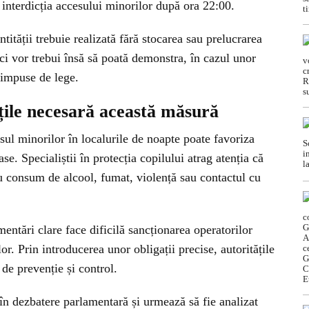
d interdicția accesului minorilor după ora 22:00.
entității trebuie realizată fără stocarea sau prelucrarea
ci vor trebui însă să poată demonstra, în cazul unor
 impuse de lege.
țile necesară această măsură
esul minorilor în localurile de noapte poate favoriza
se. Specialiștii în protecția copilului atrag atenția că
cu consum de alcool, fumat, violență sau contactul cu
entări clare face dificilă sancționarea operatorilor
r. Prin introducerea unor obligații precise, autoritățile
 de prevenție și control.
ă în dezbatere parlamentară și urmează să fie analizat