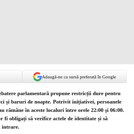
Adaugă-ne ca sursă preferată în Google
dezbatere parlamentară propune restricții dure pentru
ci și baruri de noapte. Potrivit inițiativei, persoanele
u rămâne în aceste localuri între orele 22:00 și 06:00.
 fi obligați să verifice actele de identitate și să
 intrare.