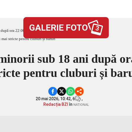
GALERIE FOTO
3
 după ora 22:00. Reguli mai stricte pentru cluburi și baruri
 minorii sub 18 ani după or
ricte pentru cluburi și bar
20 mai 2026, 10:42,
6
,
Redacția BZI
în
NATIONAL