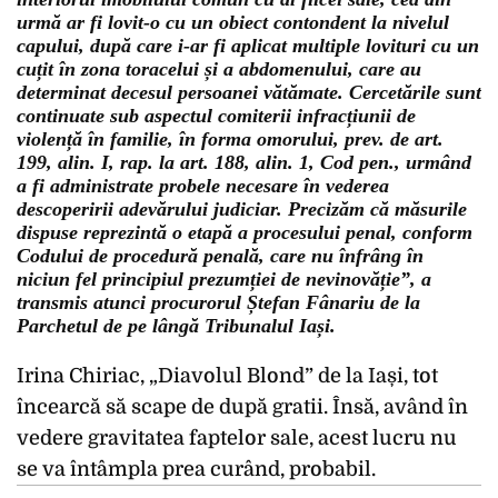
urmă ar fi lovit-o cu un obiect contondent la nivelul
capului, după care i-ar fi aplicat multiple lovituri cu un
cuțit în zona toracelui și a abdomenului, care au
determinat decesul persoanei vătămate. Cercetările sunt
continuate sub aspectul comiterii infracțiunii de
violență în familie, în forma omorului, prev. de art.
199, alin. I, rap. la art. 188, alin. 1, Cod pen., urmând
a fi administrate probele necesare în vederea
descoperirii adevărului judiciar. Precizăm că măsurile
dispuse reprezintă o etapă a procesului penal, conform
Codului de procedură penală, care nu înfrâng în
niciun fel principiul prezumției de nevinovăție”, a
transmis atunci procurorul Ștefan Fânariu de la
Parchetul de pe lângă Tribunalul Iași.
Irina Chiriac, „Diavolul Blond” de la Iași, tot
încearcă să scape de după gratii. Însă, având în
vedere gravitatea faptelor sale, acest lucru nu
se va întâmpla prea curând, probabil.