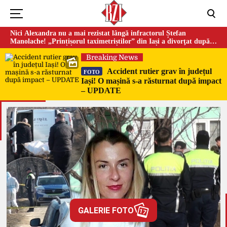
Nici Alexandra nu a mai rezistat lângă infractorul Ștefan
Manolache! „Prințișorul taximetriștilor” din Iași a divorţat după
doi ani de căsnicie
Breaking News
Accident rutier grav în județul
FOTO
Iași! O mașină s-a răsturnat după impact
– UPDATE
GALERIE FOTO
17