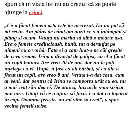
spun că în viața lor nu au crezut că se poate
ajunge la
crimă
.
„Ce-a făcut femeia asta este de necrezut. Eu nu pot să-
mi revin. Am plâns de când am auzit ce s-a întâmplat și
plâng și acum. Vetuța nu merita să aibă o moarte așa.
Era o femeie credincioasă, bună, nu a deranjat pe
nimeni cu o vorbă. Fata ei a cam luat-o pe căi greșite
de ceva vreme. Irina a divorțat de polițist, cu el a făcut
un copil bolnav. Are vreo 20 de ani, dar nu te poți
înțelege cu el. După, a fost cu alt bărbat, și cu ăla a
făcut un copil, are vreo 8 ani. Vetuța i-a dat casa, cum
ar veni, dar pentru că Irina se comporta urât cu ea, nu
a mai vrut să-i dea ei. De atunci, lucrurile s-au stricat
mai tare. Uitați-vă ce a ajuns să facă. I-a dat cu toporul
în cap. Doamne ferește, nu-mi vine să cred”, a spus
vecina femeii ucise.