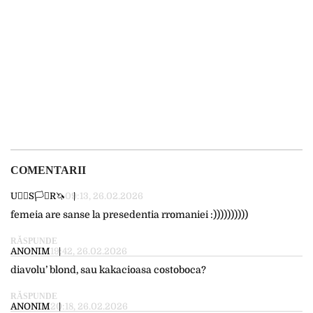
COMENTARII
U🏳️‍🌈S🏳️‍⚧️R🦄
09:13, 26.02.2026
femeia are sanse la presedentia rromaniei :))))))))))
RĂSPUNDE
ANONIM
19:42, 26.02.2026
diavolu’ blond, sau kakacioasa costoboca?
RĂSPUNDE
ANONIM
20:18, 26.02.2026