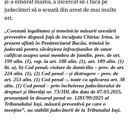
și-a omorât mama, a încercat să-i facă pe
judecători să o scoată din arest de mai multe
ori.
„Constată legalitatea și temeinicia măsurii arestării
preventive dispusă față de inculpata Chiriac Irina, în
prezent aflată în Penitenciarul Bacău, trimisă în
judecată pentru săvârșirea infracțiunilor de omor
calificat asupra unui membru de familie, prev. de art.
199 alin. (1), rap. la art. 188 alin. (1), art. 189 alin. (1)
lit. a), h) Cod penal; violare de domiciliu – prev. de art.
224 alin. (1), (2) Cod penal – și distrugere – prev. de
art. 253 alin. (1) Cod penal –, toate cu aplicarea art. 38
alin. (1) Cod penal – prin încheierea judecătorului de
drepturi și libertăți nr. 73/JDL din data de 07.03.2025,
pronunțată în dosarul penal nr. 1281/99/2025 al
Tribunalului Iași, măsură preventivă pe care o
menține”, au stabilit judecătorii de la Tribunalul Iași.