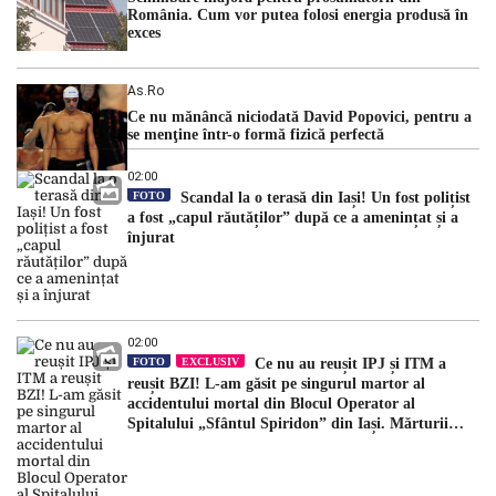
România. Cum vor putea folosi energia produsă în
exces
As.ro
Ce nu mănâncă niciodată David Popovici, pentru a
se menţine într-o formă fizică perfectă
02:00
FOTO
Scandal la o terasă din Iași! Un fost polițist
a fost „capul răutăților” după ce a amenințat și a
înjurat
02:00
FOTO
EXCLUSIV
Ce nu au reușit IPJ și ITM a
reușit BZI! L-am găsit pe singurul martor al
accidentului mortal din Blocul Operator al
Spitalului „Sfântul Spiridon” din Iași. Mărturii
halucinante: „După incident, mi-a spus să am grijă
ce spun”