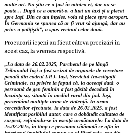
multe ori. Nu știu ce a fost în mintea ei, dar nu se
poate… După ce a omorât-o, a luat un taxi și a plecat
spre Iași. Din ce am înțeles, voia să plece spre aeroport.
În Germania se spunea că ar fi vrut să ajungă, dar au
prins-o polițiștii”, a spus vecinul celor două.
Procurorii ieșeni au făcut câteva precizări în
acest caz, la vremea respectivă.
„La data de 26.02.2025, Parchetul de pe lângă
Tribunalul Iași a fost sesizat de organele de cercetare
penală din cadrul I.P.J. Iași, Serviciul Investigații
Criminale, cu privire la faptul că, la aceeași dată, o
persoană de gen feminin a fost găsită decedată în
locuința sa, situată în mediul rural din jud. Iași,
prezentând multiple urme de violență. În urma
cercetărilor efectuate, la data de 26.02.2025, a fost
identificat posibilul autor, care a dobândit calitatea de
suspect, reținându-se în esență următoarele: La data de
25.02.2025, în timp ce persoana vătămată se afla în
interiorul imobilului comun cu al fiicei sale, cea din