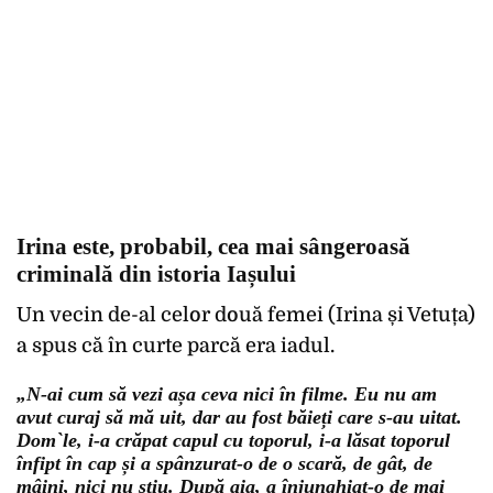
Irina este, probabil, cea mai sângeroasă
criminală din istoria Iașului
Un vecin de-al celor două femei (Irina și Vetuța)
a spus că în curte parcă era iadul.
„N-ai cum să vezi așa ceva nici în filme. Eu nu am
avut curaj să mă uit, dar au fost băieți care s-au uitat.
Dom`le, i-a crăpat capul cu toporul, i-a lăsat toporul
înfipt în cap și a spânzurat-o de o scară, de gât, de
mâini, nici nu știu. După aia, a înjunghiat-o de mai