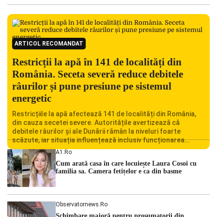
ARTICOL RECOMANDAT
Restricții la apă în 141 de localități din
România. Seceta severă reduce debitele
râurilor și pune presiune pe sistemul
energetic
Restricțiile la apă afectează 141 de localități din România,
din cauza secetei severe. Autoritățile avertizează că
debitele râurilor și ale Dunării rămân la niveluri foarte
scăzute, iar situația influențează inclusiv funcționarea
Centralei Nucleare de la Cernavodă. România se confruntă
A1.ro
cu una dintre cele mai dificile perioade din punct de vedere
Cum arată casa în care locuiește Laura Cosoi cu
hidrologic din ultimii ani. Lipsa […]
familia sa. Camera fetițelor e ca din basme
Observatornews.ro
Schimbare majoră pentru prosumatorii din