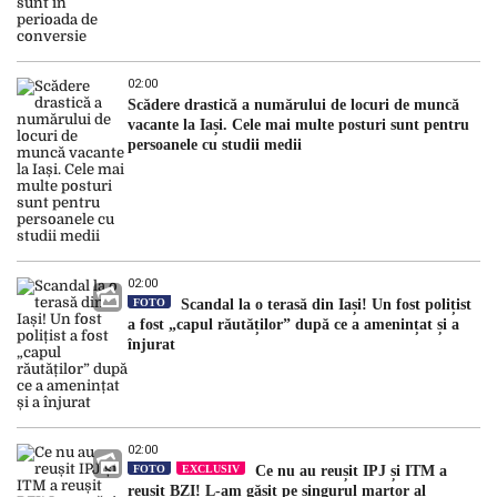
02:00
Scădere drastică a numărului de locuri de muncă
vacante la Iași. Cele mai multe posturi sunt pentru
persoanele cu studii medii
02:00
FOTO
Scandal la o terasă din Iași! Un fost polițist
a fost „capul răutăților” după ce a amenințat și a
înjurat
02:00
FOTO
EXCLUSIV
Ce nu au reușit IPJ și ITM a
reușit BZI! L-am găsit pe singurul martor al