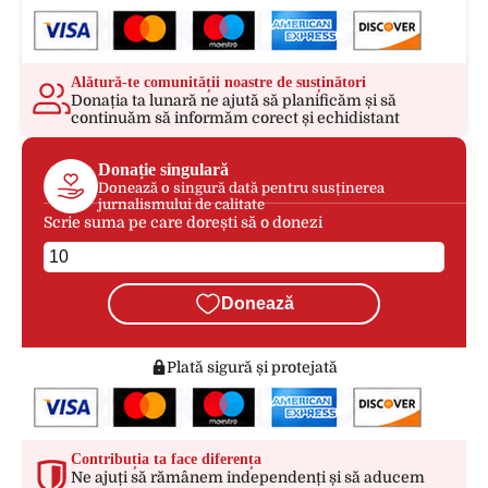
Alătură-te comunității noastre de susținători
Donația ta lunară ne ajută să planificăm și să
continuăm să informăm corect și echidistant
Donație singulară
Donează o singură dată pentru susținerea
jurnalismului de calitate
Scrie suma pe care dorești să o donezi
Donează
Plată sigură și protejată
Contribuția ta face diferența
Ne ajuți să rămânem independenți și să aducem