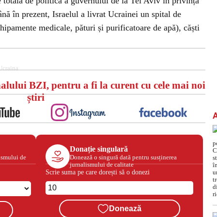
 totală de politică a guvernului de la Tel Aviv în privința
ână în prezent, Israelul a livrat Ucrainei un spital de
ipamente medicale, pături și purificatoare de apă), căști
Ucraina
alului BZI, pentru a fi la curent cu cele mai noi
știri
Donație singulară
ismului de
Donează o singură dată pentru susținerea
jurnalismului de calitate
Scrie suma pe care dorești să o donezi
Donează