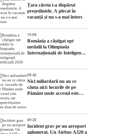
Țara căreia i-a dispărut
președintele. A plecat în
vacanță și nu s-a mai întors
10:00
România a câștigat opt
medalii la Olimpiada
Internațională de Inteligență
Artificială 2026
09:42
Nici miliardarii nu au ce
căuta aici: locurile de pe
Pământ unde accesul este
interzis, iar supraviețuirea
ține doar de noroc
09:20
Incident grav pe un aeroport
aglomerat. Un Airbus A320 a