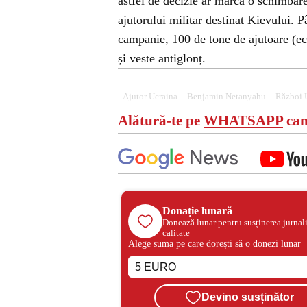
astfel de decizie ar marca o schimbare
ajutorului militar destinat Kievului. P
campanie, 100 de tone de ajutoare (ech
și veste antiglonț.
Ajutor Ucraina
Benjamin Netanyahu
Război 
Alătură-te pe
WHATSAPP
can
Donație lunară
Donează lunar pentru susținerea jurnal
calitate
Alege suma pe care dorești să o donezi lunar
Devino susținător