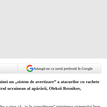
Adaugă-ne ca sursă preferată în Google
ainei un „sistem de avertizare” a atacurilor cu rachete
trul ucrainean al apărării, Oleksii Reznikov,
u a spus că „ia în considerare” trimiterea sistemului Iron