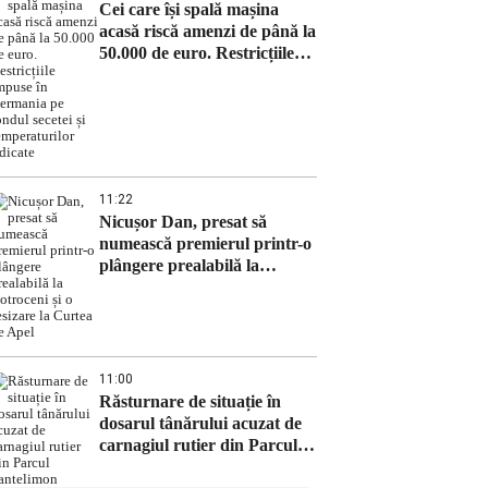
Cei care își spală mașina
acasă riscă amenzi de până la
50.000 de euro. Restricțiile
impuse în Germania pe
fondul secetei și
temperaturilor ridicate
11:22
Nicușor Dan, presat să
numească premierul printr-o
plângere prealabilă la
Cotroceni și o sesizare la
Curtea de Apel
11:00
Răsturnare de situație în
dosarul tânărului acuzat de
carnagiul rutier din Parcul
Pantelimon