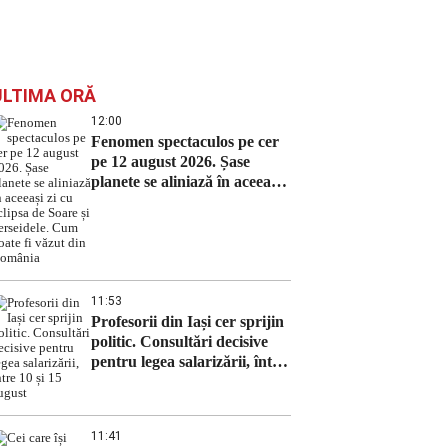
ULTIMA ORĂ
12:00
Fenomen spectaculos pe cer
pe 12 august 2026. Șase
planete se aliniază în aceeași
zi cu eclipsa de Soare și
Perseidele. Cum poate fi
văzut din România
11:53
Profesorii din Iași cer sprijin
politic. Consultări decisive
pentru legea salarizării, între
10 și 15 august
11:41