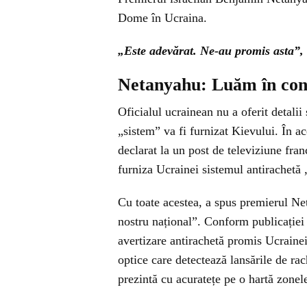
Dome în Ucraina.
„Este adevărat. Ne-au promis asta”, 
Netanyahu: Luăm în con
Oficialul ucrainean nu a oferit detali
„sistem” va fi furnizat Kievului. În a
declarat la un post de televiziune fran
furniza Ucrainei sistemul antirachetă
Cu toate acestea, a spus premierul Neta
nostru național”. Conform publicației
avertizare antirachetă promis Ucrainei 
optice care detectează lansările de rach
prezintă cu acuratețe pe o hartă zonel