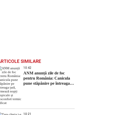
ARTICOLE SIMILARE
10:42
ANM anunță zile de foc
pentru România: Canicula
pune stăpânire pe întreaga
țară, urmează nopți tropicale
și disconfort termic ridicat
10:21