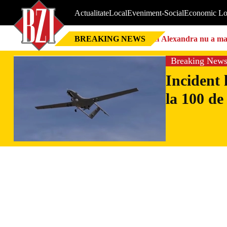
Actualitate
Local
Eveniment-Social
Economic Lo
BREAKING NEWS
Nici Alexandra nu a mai 
Breaking New
Incident 
la 100 de