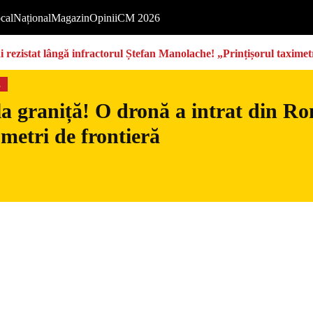
cal
Național
Magazin
Opinii
CM 2026
rezistat lângă infractorul Ștefan Manolache! „Prințișorul taximetri
s
la graniță! O dronă a intrat din Ro
 metri de frontieră