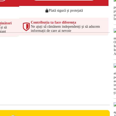
Plată sigură și protejată
Contribuția ta face diferența
ținători
Ne ajuți să rămânem independenți și să aducem
și să
informații de care ai nevoie
tant