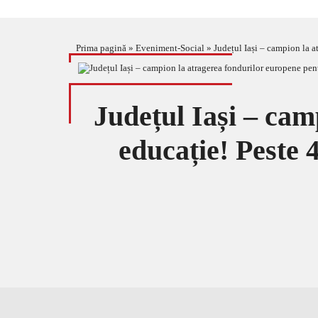
Prima pagină
»
Eveniment-Social
»
Județul Iași – campion la a
Județul Iași – cam
educație! Peste 