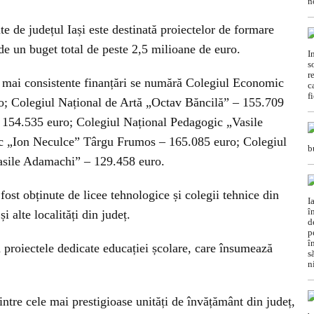
te de județul Iași este destinată proiectelor de formare
de un buget total de peste 2,5 milioane de euro.
ele mai consistente finanțări se numără Colegiul Economic
o; Colegiul Național de Artă „Octav Băncilă” – 155.709
 154.535 euro; Colegiul Național Pedagogic „Vasile
ic „Ion Neculce” Târgu Frumos – 165.085 euro; Colegiul
Vasile Adamachi” – 129.458 euro.
ost obținute de licee tehnologice și colegii tehnice din
i alte localități din județ.
 proiectele dedicate educației școlare, care însumează
intre cele mai prestigioase unități de învățământ din județ,