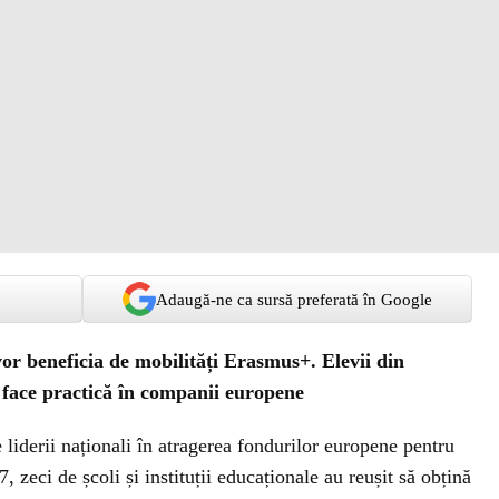
Adaugă-ne ca sursă preferată în Google
 vor beneficia de mobilități Erasmus+. Elevii din
 face practică în companii europene
e liderii naționali în atragerea fondurilor europene pentru
 zeci de școli și instituții educaționale au reușit să obțină