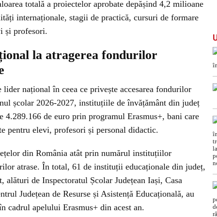
loarea totală a proiectelor aprobate depășind 4,2 milioane
ități internaționale, stagii de practică, cursuri de formare
 și profesori.
ațional la atragerea fondurilor
e
e lider național în ceea ce privește accesarea fondurilor
nul școlar 2026-2027, instituțiile de învățământ din județ
ă de 4.289.166 de euro prin programul Erasmus+, bani care
e pentru elevi, profesori și personal didactic.
dețelor din România atât prin numărul instituțiilor
ilor atrase. În total, 61 de instituții educaționale din județ,
t, alături de Inspectoratul Școlar Județean Iași, Casa
ntrul Județean de Resurse și Asistență Educațională, au
 în cadrul apelului Erasmus+ din acest an.