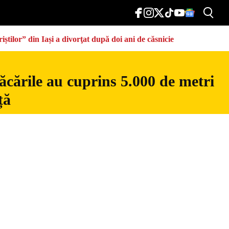
știlor” din Iași a divorţat după doi ani de căsnicie
ăcările au cuprins 5.000 de metri
ță