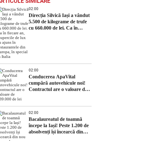
ARTICOLE SIMILARE
02:00
Direcția Silvică Iași a vândut
5.500 de kilograme de trufe
cu 660.000 de lei. Ca în
fiecare an, ciupercile de lux
au ajuns în restaurantele din
Europa, în special în Italia
02:00
Conducerea ApaVital
cumpără autovehicule noi!
Contractul are o valoare de
639.000 de lei
02:00
Bacalaureatul de toamnă
începe la Iași! Peste 1.200 de
absolvenți își încearcă din
nou norocul