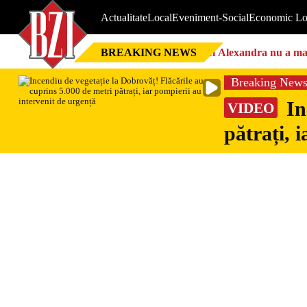
Actualitate
Local
Eveniment-Social
Economic Lo
BREAKING NEWS
Nici Alexandra nu a mai 
Breaking New
In
VIDEO
pătrați, 