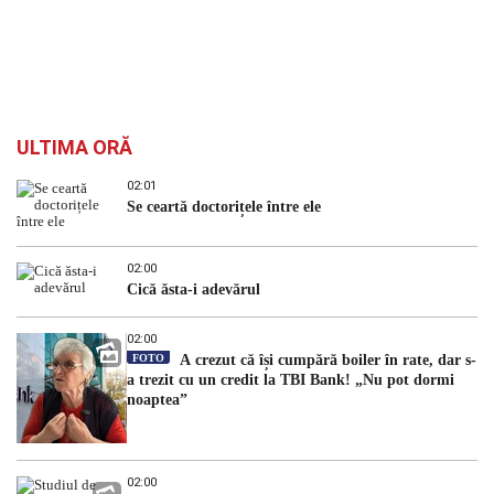
ULTIMA ORĂ
02:01
Se ceartă doctorițele între ele
02:00
Cică ăsta-i adevărul
02:00
FOTO
A crezut că își cumpără boiler în rate, dar s-
a trezit cu un credit la TBI Bank! „Nu pot dormi
noaptea”
02:00