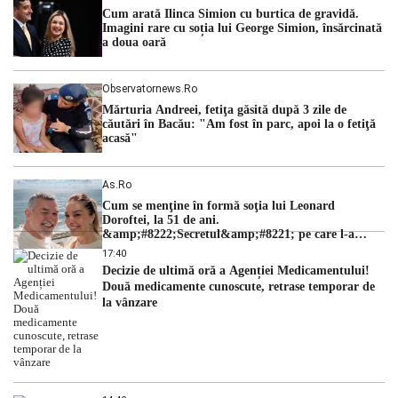
cu una dintre cele mai dificile perioade din punct de vedere
Cum arată Ilinca Simion cu burtica de gravidă.
hidrologic din ultimii ani. Lipsa […]
Imagini rare cu soția lui George Simion, însărcinată
a doua oară
Observatornews.ro
Mărturia Andreei, fetiţa găsită după 3 zile de
căutări în Bacău: "Am fost în parc, apoi la o fetiţă
acasă"
As.ro
Cum se menţine în formă soţia lui Leonard
Doroftei, la 51 de ani.
&amp;#8222;Secretul&amp;#8221; pe care l-a
dezvăluit
17:40
Decizie de ultimă oră a Agenției Medicamentului!
Două medicamente cunoscute, retrase temporar de
la vânzare