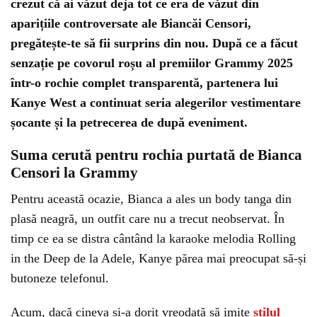
crezut că ai văzut deja tot ce era de văzut din
aparițiile controversate ale Biancăi Censori,
pregătește-te să fii surprins din nou. După ce a făcut
senzație pe covorul roșu al premiilor Grammy 2025
într-o rochie complet transparentă, partenera lui
Kanye West a continuat seria alegerilor vestimentare
șocante și la petrecerea de după eveniment.
Suma cerută pentru rochia purtată de Bianca
Censori la Grammy
Pentru această ocazie, Bianca a ales un body tanga din
plasă neagră, un outfit care nu a trecut neobservat. În
timp ce ea se distra cântând la karaoke melodia Rolling
in the Deep de la Adele, Kanye părea mai preocupat să-și
butoneze telefonul.
Acum, dacă cineva și-a dorit vreodată să imite
stilul