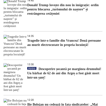
14:40
Donald Trump lovește din nou în imigrație: ordin
pentru blocarea „turismului de naștere” și
restrângerea cetățeniei
14:35
Tragedie într-o familie din Vrancea! Două persoane
au murit electrocutate în propria locuință!
13:30
FOTO
Descoperire șocantă pe marginea drumului!
Un bărbat de 62 de ani din Argeș a fost găsit mort
într-un șanț!
12:20
Ilie Bolojan nu cedează în fața sindicatelor: „Mai