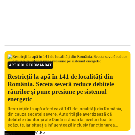
ARTICOL RECOMANDAT
Restricții la apă în 141 de localități din
România. Seceta severă reduce debitele
râurilor și pune presiune pe sistemul
energetic
Restricțiile la apă afectează 141 de localități din România,
din cauza secetei severe. Autoritățile avertizează că
debitele râurilor și ale Dunării rămân la niveluri foarte
scăzute, iar situația influențează inclusiv funcționarea
Centralei Nucleare de la Cernavodă. România se confruntă
A1.ro