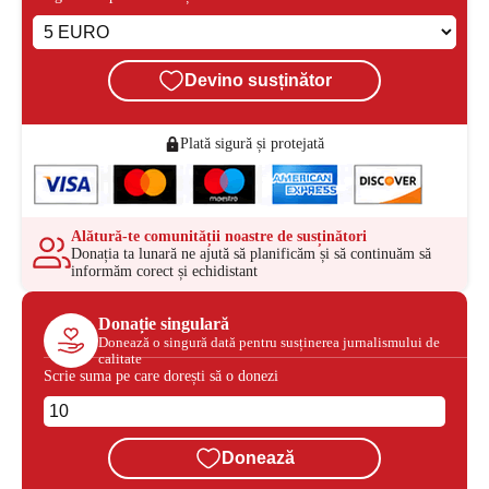
Devino susținător
Plată sigură și protejată
Alătură-te comunității noastre de susținători
Donația ta lunară ne ajută să planificăm și să continuăm să
informăm corect și echidistant
Donație singulară
Donează o singură dată pentru susținerea jurnalismului de
calitate
Scrie suma pe care dorești să o donezi
Donează