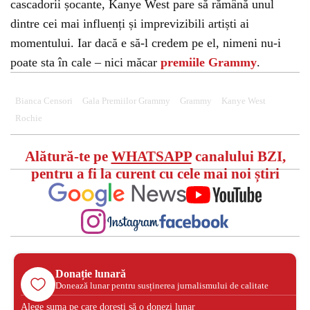
cascadorii șocante, Kanye West pare să rămână unul
dintre cei mai influenți și imprevizibili artiști ai
momentului. Iar dacă e să-l credem pe el, nimeni nu-i
poate sta în cale – nici măcar
premiile Grammy
.
Bianca Censori
Gala Premiilor Grammy
Grammy
Kanye West
Rochie
Alătură-te pe
WHATSAPP
canalului BZI,
pentru a fi la curent cu cele mai noi știri
Donație lunară
Donează lunar pentru susținerea jurnalismului de calitate
Alege suma pe care dorești să o donezi lunar