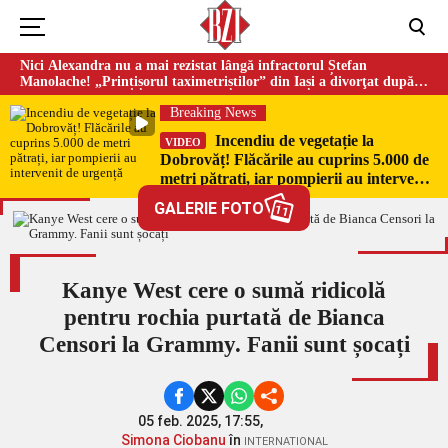
Nici Alexandra nu a mai rezistat lângă infractorul Ștefan
Manolache! „Prințișorul taximetriștilor” din Iași a divorţat după
doi ani de căsnicie
Breaking News
Incendiu de vegetație la
VIDEO
Dobrovăț! Flăcările au cuprins 5.000 de
metri pătrați, iar pompierii au intervenit
de urgență
GALERIE FOTO
11
Kanye West cere o sumă ridicolă
pentru rochia purtată de Bianca
Censori la Grammy. Fanii sunt șocați
05 feb. 2025, 17:55,
Simona Ciobanu
în
INTERNATIONAL