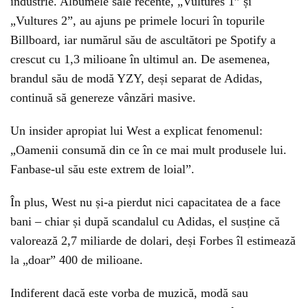
industrie. Albumele sale recente, „Vultures 1” și
„Vultures 2”, au ajuns pe primele locuri în topurile
Billboard, iar numărul său de ascultători pe Spotify a
crescut cu 1,3 milioane în ultimul an. De asemenea,
brandul său de modă YZY, deși separat de Adidas,
continuă să genereze vânzări masive.
Un insider apropiat lui West a explicat fenomenul:
„Oamenii consumă din ce în ce mai mult produsele lui.
Fanbase-ul său este extrem de loial”.
În plus, West nu și-a pierdut nici capacitatea de a face
bani – chiar și după scandalul cu Adidas, el susține că
valorează 2,7 miliarde de dolari, deși Forbes îl estimează
la „doar” 400 de milioane.
Indiferent dacă este vorba de muzică, modă sau