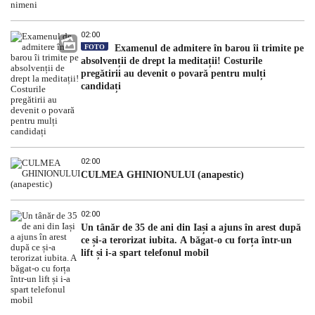
02:00
FOTO
Examenul de admitere în barou îi trimite pe
absolvenții de drept la meditații! Costurile
pregătirii au devenit o povară pentru mulți
candidați
02:00
CULMEA GHINIONULUI (anapestic)
02:00
Un tânăr de 35 de ani din Iași a ajuns în arest după
ce și-a terorizat iubita. A băgat-o cu forța într-un
lift și i-a spart telefonul mobil