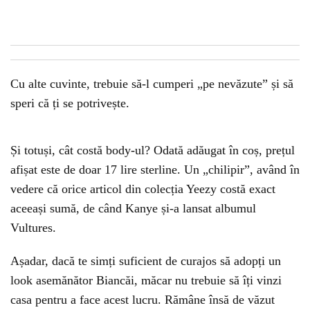
Cu alte cuvinte, trebuie să-l cumperi „pe nevăzute” și să
speri că ți se potrivește.
Și totuși, cât costă body-ul? Odată adăugat în coș, prețul
afișat este de doar 17 lire sterline. Un „chilipir”, având în
vedere că orice articol din colecția Yeezy costă exact
aceeași sumă, de când Kanye și-a lansat albumul
Vultures.
Așadar, dacă te simți suficient de curajos să adopți un
look asemănător Biancăi, măcar nu trebuie să îți vinzi
casa pentru a face acest lucru. Rămâne însă de văzut