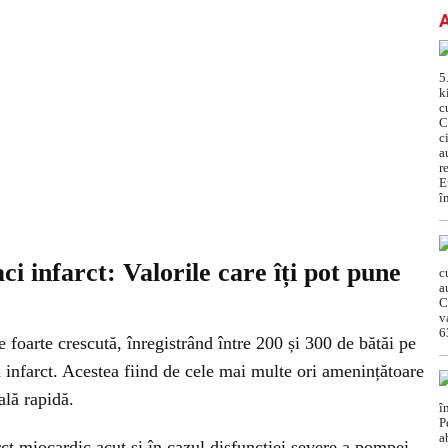
ci infarct: Valorile care îți pot pune
e foarte crescută, înregistrând între 200 și 300 de bătăi pe
 infarct. Acestea fiind de cele mai multe ori amenințătoare
ală rapidă.
rct miocardic acut și în cazul disfuncției severe a pompei