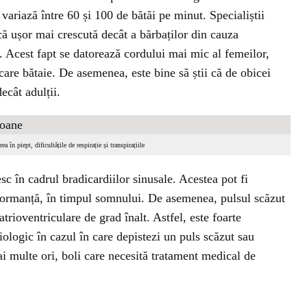
variază între 60 și 100 de bătăi pe minut. Specialiștii
ă ușor mai crescută decât a bărbaților din cauza
. Acest fapt se datorează cordului mai mic al femeilor,
are bătaie. De asemenea, este bine să știi că de obicei
ecât adulții.
a în piept, dificultățile de respirație și transpirațiile
esc în cadrul bradicardiilor sinusale. Acestea pot fi
erformanță, în timpul somnului. De asemenea, pulsul scăzut
atrioventriculare de grad înalt. Astfel, este foarte
iologic în cazul în care depistezi un puls scăzut sau
i multe ori, boli care necesită tratament medical de