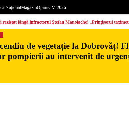
cal
Național
Magazin
Opinii
CM 2026
rezistat lângă infractorul Ștefan Manolache! „Prințișorul taximetri
s
cendiu de vegetație la Dobrovăț! Fl
iar pompierii au intervenit de urgen