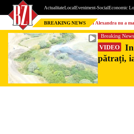
Actualitate
Local
Eveniment-Social
Economic Lo
BREAKING NEWS
Nici Alexandra nu a mai 
Breaking New
In
VIDEO
pătrați, 