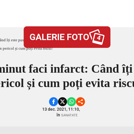
GALERIE FOTO
4
ând îți este pusă viața în pericol și cum poți evita riscul!
inut faci infarct: Când îți
ricol și cum poți evita risc
13 dec. 2021, 11:10,
în
SANATATE