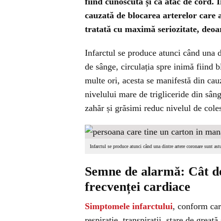
fiind cunoscută și ca atac de cord.
cauzată de blocarea arterelor care 
tratată cu maximă seriozitate, deoar
Infarctul se produce atunci când una 
de sânge, circulația spre inimă fiind 
multe ori, acesta se manifestă din cau
nivelului mare de trigliceride din sân
zahăr și grăsimi reduc nivelul de coles
Infarctul se produce atunci când una dintre artere coronare sunt as
Semne de alarmă: Cât d
frecvenței cardiace
Simptomele infarctului
, conform card
respirație, transpirații, stare de greaț