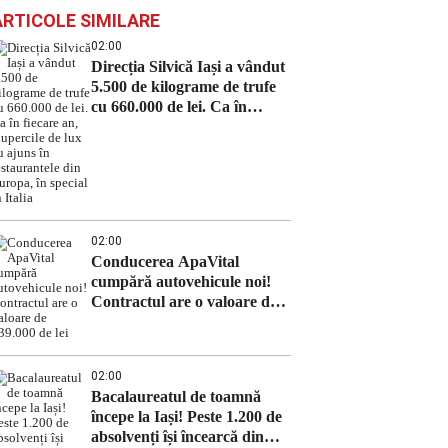
ARTICOLE SIMILARE
02:00
Direcția Silvică Iași a vândut
5.500 de kilograme de trufe
cu 660.000 de lei. Ca în
fiecare an, ciupercile de lux
au ajuns în restaurantele din
Europa, în special în Italia
02:00
Conducerea ApaVital
cumpără autovehicule noi!
Contractul are o valoare de
639.000 de lei
02:00
Bacalaureatul de toamnă
începe la Iași! Peste 1.200 de
absolvenți își încearcă din