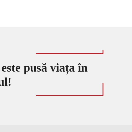
 este pusă viața în
ul!