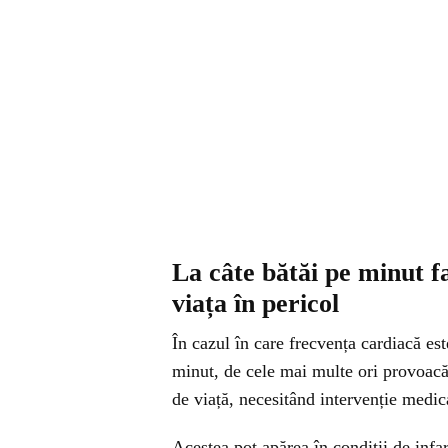
La câte bătăi pe minut fa
viața în pericol
În cazul în care frecvența cardiacă est
minut, de cele mai multe ori provoacă
de viață, necesitând intervenție medic
Acestea pot apărea în condiții de infa