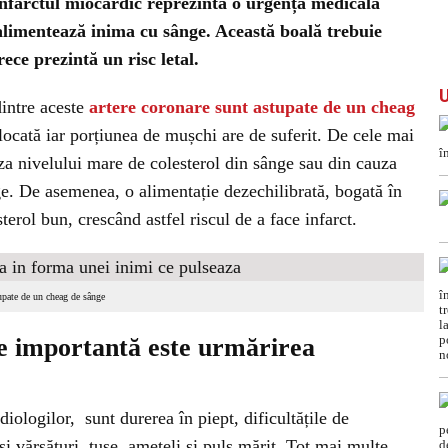
 Infarctul miocardic reprezintă o urgență medicală
alimentează inima cu sânge. Această boală trebuie
ece prezintă un risc letal.
dintre aceste
artere coronare sunt astupate de un cheag
blocată iar porțiunea de mușchi are de suferit. De cele mai
za nivelului mare de colesterol din sânge sau din cauza
ge. De asemenea, o alimentație dezechilibrată, bogată în
terol bun, crescând astfel riscul de a face infarct.
tupate de un cheag de sânge
e importantă este urmărirea
iologilor, sunt durerea în piept, dificultățile de
ă și vărsături, tuse, amețeli și puls mărit. Tot mai multe