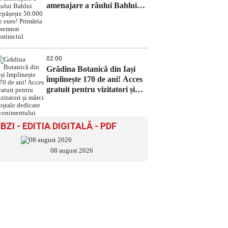
amenajare a râului Bahlui
depășește 50.000 de euro!
Primăria a semnat contractul
02:00
Grădina Botanică din Iași
împlinește 170 de ani! Acces
gratuit pentru vizitatori și
mărci poștale dedicate
evenimentului
BZI - EDITIA DIGITALĂ - PDF
08 august 2026