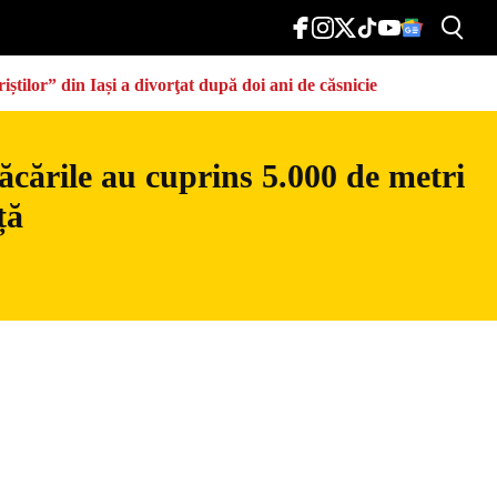
știlor” din Iași a divorţat după doi ani de căsnicie
ăcările au cuprins 5.000 de metri
ță