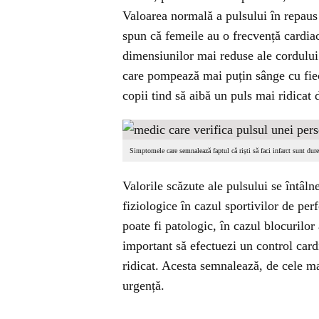
Valoarea normală a pulsului în repaus 
spun că femeile au o frecvență cardiac
dimensiunilor mai reduse ale cordului
care pompează mai puțin sânge cu fiec
copii tind să aibă un puls mai ridicat d
Simptomele care semnalează faptul că riști să faci infarct sunt durere
Valorile scăzute ale pulsului se întâln
fiziologice în cazul sportivilor de p
poate fi patologic, în cazul blocurilor 
important să efectuezi un control card
ridicat. Acesta semnalează, de cele ma
urgență.