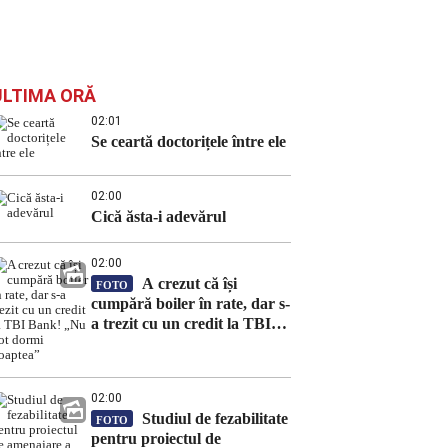
ULTIMA ORĂ
02:01
Se ceartă doctorițele între ele
02:00
Cică ăsta-i adevărul
02:00
A crezut că își
FOTO
cumpără boiler în rate, dar s-
a trezit cu un credit la TBI
Bank! „Nu pot dormi
noaptea”
02:00
Studiul de fezabilitate
FOTO
pentru proiectul de