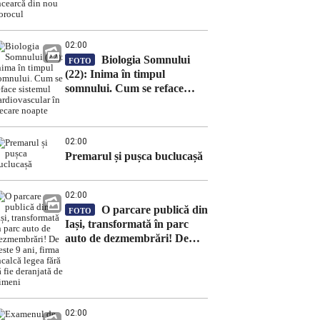
nou norocul
02:00
Biologia Somnului
FOTO
(22): Inima în timpul
somnului. Cum se reface
sistemul cardiovascular în
fiecare noapte
02:00
Premarul și pușca buclucașă
02:00
O parcare publică din
FOTO
Iași, transformată în parc
auto de dezmembrări! De
peste 9 ani, firma încalcă
legea fără să fie deranjată de
nimeni
02:00