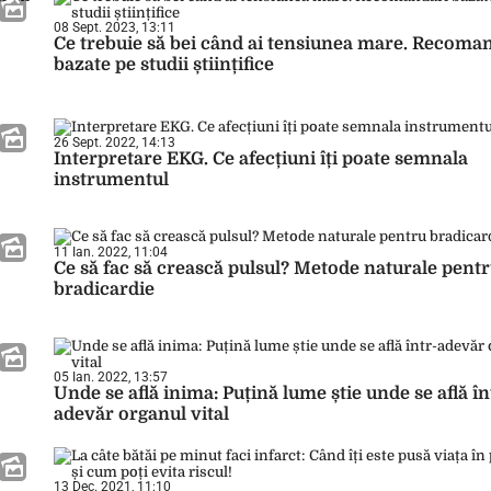
08 Sept. 2023, 13:11
Ce trebuie să bei când ai tensiunea mare. Recoma
bazate pe studii științifice
26 Sept. 2022, 14:13
Interpretare EKG. Ce afecțiuni îți poate semnala
instrumentul
11 Ian. 2022, 11:04
Ce să fac să crească pulsul? Metode naturale pent
bradicardie
05 Ian. 2022, 13:57
Unde se află inima: Puțină lume știe unde se află în
adevăr organul vital
13 Dec. 2021, 11:10