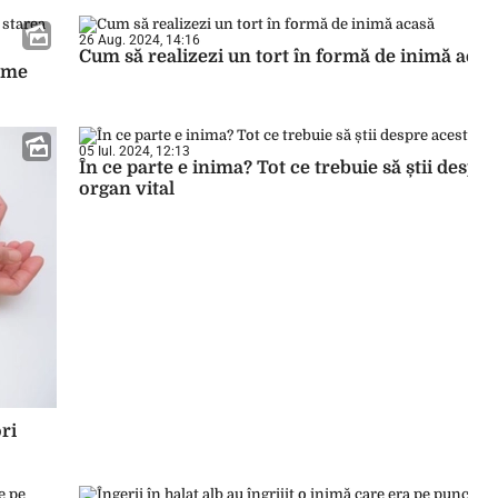
26 Aug. 2024, 14:16
Cum să realizezi un tort în formă de inimă acas
leme
05 Iul. 2024, 12:13
În ce parte e inima? Tot ce trebuie să știi despre
organ vital
ri