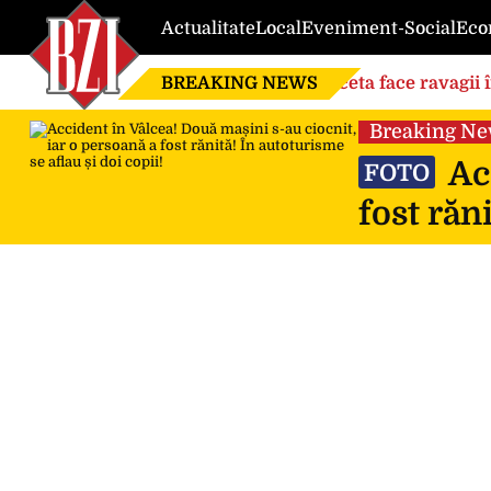
Actualitate
Local
Eveniment-Social
Eco
BREAKING NEWS
Seceta face ravagii 
din cauza temperatu
Breaking N
Acc
FOTO
fost răn