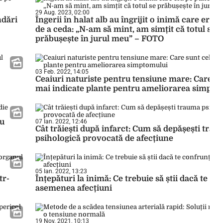
29 Aug. 2023, 02:00
ndări
Îngerii în halat alb au îngrijit o inimă care era 
de a ceda: „N-am să mint, am simțit că totul se
prăbușește în jurul meu” – FOTO
03 Feb. 2022, 14:05
Ceaiuri naturiste pentru tensiune mare: Care su
mai indicate plante pentru ameliorarea simpto
ru
07 Ian. 2022, 12:46
Cât trăiești după infarct: Cum să depășești tra
psihologică provocată de afecțiune
05 Ian. 2022, 13:23
tr-
Înțepături la inimă: Ce trebuie să știi dacă te co
asemenea afecțiuni
19 Nov. 2021, 10:13