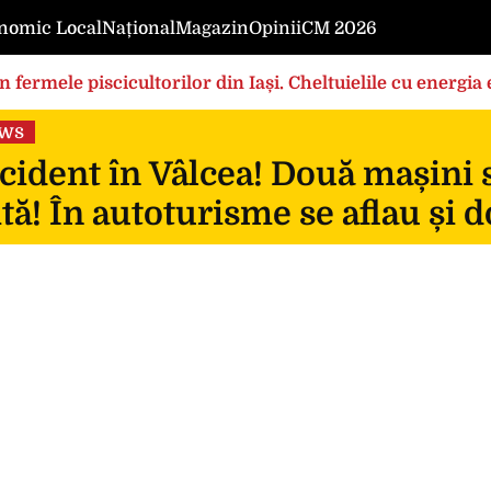
nomic Local
Național
Magazin
Opinii
CM 2026
în fermele piscicultorilor din Iași. Cheltuielile cu energi
rilor foarte mari”
ews
ident în Vâlcea! Două mașini s-
ită! În autoturisme se aflau și d