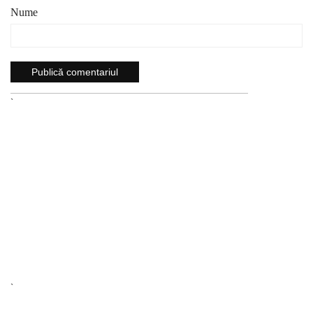
Nume
`
`