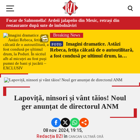
Focar de Salmonella! Ardeii jalapeño din Mexic, retrași din
restaurante după sute de îmbolnăviri
Breaking News
Imagini dramatice. Astăzi
FOTO
Rebeca, fetița călcată de o autoutilitară,
a fost condusă pe ultimul drum, la
Poduri. În sicriul alb al micuței au fost
puși pumni de bani și jucării –
EXCLUSIV
Lapoviță, ninsori și vânt tăios! Noul
ger anunțat de directorul ANM
08 nov. 2024, 19:15,
Redacția BZI
în
CANCAN ULTIMĂ ORĂ