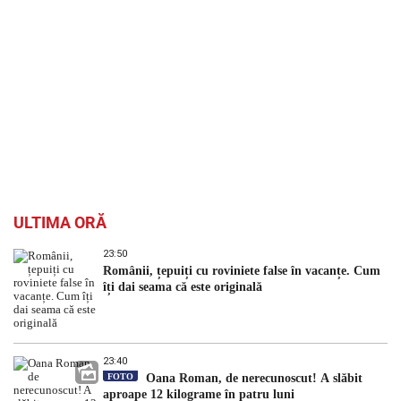
ULTIMA ORĂ
23:50
Românii, țepuiți cu roviniete false în vacanțe. Cum
îți dai seama că este originală
23:40
FOTO
Oana Roman, de nerecunoscut! A slăbit
aproape 12 kilograme în patru luni