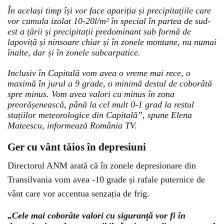
În același timp își vor face apariția și precipitațiile care
vor cumula izolat 10-20l/m² în special în partea de sud-
est a țării și precipitații predominant sub formă de
lapoviță și ninsoare chiar și în zonele montane, nu numai
înalte, dar și în zonele subcarpatice.
Inclusiv în Capitală vom avea o vreme mai rece, o
maximă în jurul a 9 grade, o minimă destul de coborâtă
spre minus. Vom avea valori cu minus în zona
preorășenească, până la cel mult 0-1 grad la restul
stațiilor meteorologice din Capitală”, spune Elena
Mateescu, informează România TV.
Ger cu vânt tăios în depresiuni
Directorul ANM arată că în zonele depresionare din
Transilvania vom avea -10 grade și rafale puternice de
vânt care vor accentua senzația de frig.
„Cele mai coborâte valori cu siguranță vor fi în