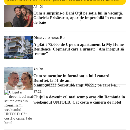
persoane sunt acuzați de acțiuni îndreptate împotriva
A1.ro
ordinii constituționale. În ședința din camera preliminară,
Cum a surprins-o Dani Oțil pe soția lui în vacanță.
judecătorii de la instanța supremă au […]
Gabriela Prisăcariu, apariție impecabilă în costum
de baie
Observatornews.ro
A plătit 75.000 de € pe un apartament la My Home
Residence. Coşmarul care a urmat: "Am început să
tremur"
As.ro
Cum se menţine în formă soţia lui Leonard
Doroftei, la 51 de ani.
&amp;#8222;Secretul&amp;#8221; pe care l-a
dezvăluit
17:22
Clujul a devenit cel mai scump oraș din România în
weekendul UNTOLD. Cât costă o cameră de hotel