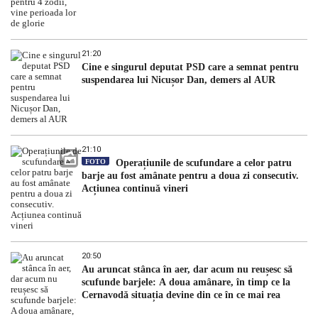
21:20
Cine e singurul deputat PSD care a semnat pentru
suspendarea lui Nicușor Dan, demers al AUR
21:10
FOTO
Operațiunile de scufundare a celor patru
barje au fost amânate pentru a doua zi consecutiv.
Acțiunea continuă vineri
20:50
Au aruncat stânca în aer, dar acum nu reușesc să
scufunde barjele: A doua amânare, în timp ce la
Cernavodă situația devine din ce în ce mai rea