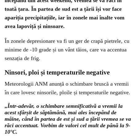
începând din acest weekend, vremea se va răci în
toată țara. În partea de sud est a țării își vor face
apariția precipitațiile, iar în zonele mai înalte vom
avea lapoviță și ninsoare.
În zonele depresionare va fi un ger de crapă pietrele, cu
minime de -10 grade și un vânt tăios, care va accentua
senzația de frig.
Ninsori, ploi și temperaturile negative
Meteorologii ANM anunță o schimbare bruscă a vremii
în care lovesc ninsorile, ploile și temperaturile negative.
„Într-adevăr, o schimbare semnificativă a vremii la
acest sfârșit de săptămână, mai ales începând de
mâine, când în partea de est și sud a țării vremea se va
răci accentuat. Vorbim de valori cel mult de până la 9-
10°C.