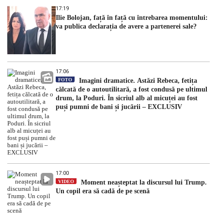
17:19
Ilie Bolojan, față în față cu întrebarea momentului:
va publica declarația de avere a partenerei sale?
17:06
FOTO
Imagini dramatice. Astăzi Rebeca, fetița
călcată de o autoutilitară, a fost condusă pe ultimul
drum, la Poduri. În sicriul alb al micuței au fost
puși pumni de bani și jucării – EXCLUSIV
17:00
VIDEO
Moment neașteptat la discursul lui Trump.
Un copil era să cadă de pe scenă