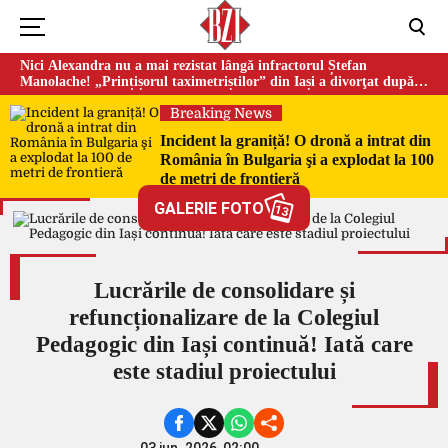
Nici Alexandra nu a mai rezistat lângă infractorul Ștefan
Manolache! „Prințișorul taximetriștilor” din Iași a divorţat după
doi ani de căsnicie
Breaking News
Incident la graniță! O dronă a intrat din
România în Bulgaria şi a explodat la 100
de metri de frontieră
GALERIE FOTO
13
Lucrările de consolidare și
refuncționalizare de la Colegiul
Pedagogic din Iași continuă! Iată care
este stadiul proiectului