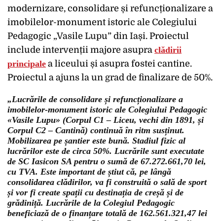
modernizare, consolidare și refuncționalizare a
imobilelor-monument istoric ale Colegiului
Pedagogic „Vasile Lupu” din Iași. Proiectul
include intervenții majore asupra
clădirii
principale
a liceului și asupra fostei cantine.
Proiectul a ajuns la un grad de finalizare de 50%.
„Lucrările de consolidare și refuncționalizare a
imobilelor-monument istoric ale Colegiului Pedagogic
«Vasile Lupu» (Corpul C1 – Liceu, vechi din 1891, și
Corpul C2 – Cantină) continuă în ritm susținut.
Mobilizarea pe șantier este bună. Stadiul fizic al
lucrărilor este de circa 50%. Lucrările sunt executate
de SC Iasicon SA pentru o sumă de 67.272.661,70 lei,
cu TVA. Este important de știut că, pe lângă
consolidarea clădirilor, va fi construită o sală de sport
și vor fi create spații cu destinația de creșă și de
grădiniță. Lucrările de la Colegiul Pedagogic
beneficiază de o finanțare totală de 162.561.321,47 lei