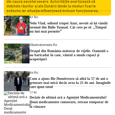
din cauza secetei severe. Autoritățile avertizează că
debitele râurilor și ale Dunării rămân la niveluri foarte
scăzute, iar situația influențează inclusiv funcționarea
Centralei Nucleare de la Cernavodă. România se confruntă
A1.ro
cu una dintre cele mai dificile perioade din punct de vedere
Nelu Vlad, solistul trupei Azur, nevoit să își vândă
hidrologic din ultimii ani. Lipsa […]
terenul din Băile Tușnad. Cât cere pe el: „Timpul
nu îmi mai permite”
Observatornews.ro
Oraşul din România măturat de vijelie. Oamenii s-
au baricadat în case, vântul a smuls copaci şi
acoperişuri
As.ro
Cum a ajuns Ilie Dumitrescu să aibă la 57 de ani o
greutate mai mică decât avea la 25 de ani. Imaginile
care spun totul
17:40
Decizie de ultimă oră a Agenției Medicamentului!
Două medicamente cunoscute, retrase temporar de
la vânzare