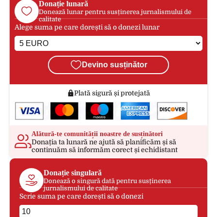
Donație lunară
Donează lunar pentru susținerea jurnalismului de
calitate
Alege suma pe care dorești să o donezi lunar
Devino susținător
Plată sigură și protejată
Alătură-te comunității noastre de susținători
Donația ta lunară ne ajută să planificăm și să
continuăm să informăm corect și echidistant
Donație singulară
Donează o singură dată pentru susținerea
jurnalismului de calitate
Scrie suma pe care dorești să o donezi