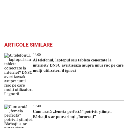
ARTICOLE SIMILARE
14:00
Ai telefonul, laptopul sau tableta conectate la
internet? DNSC avertizează asupra unui risc pe care
mulți utilizatori îl ignoră
13:40
Cum arată „femeia perfectă” potrivit științei.
Bărbații s-ar putea simți „încurcați”