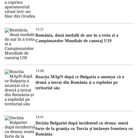
15:21
România, două medalii de aur în a treia zi a
Campionatelor Mondiale de canotaj U19
15:00
Reacția MApN după ce Bulgaria a anunțat că o
dronă a intrat din România și a explodat pe
teritoriul său
14:41
Decizia Bulgariei după incidentul cu drona: mută
forțe de la granița cu Turcia și întărește frontiera cu
România