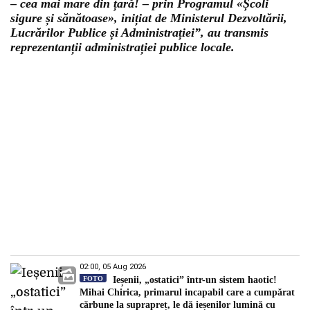
– cea mai mare din țară! – prin Programul «Școli
sigure și sănătoase», inițiat de Ministerul Dezvoltării,
Lucrărilor Publice și Administrației”, au transmis
reprezentanții administrației publice locale.
02:00, 05 Aug 2026
FOTO
Ieșenii, „ostatici” într-un sistem haotic!
Mihai Chirica, primarul incapabil care a cumpărat
cărbune la suprapreț, le dă ieșenilor lumină cu