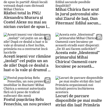
Mihai Chirica face scut
Război total în PNL!
în jurul patronului site-
Alexandru Muraru și
ului Ziarul de Iași, Dan
Costel Alexe nu mai au
Fiterman! Edilul ascunde
niciun cuvânt de spus în
posibile ilegalități?
partid! Aleșii locali
votează după cum
dictează Mihai Chirica
Acesta este „blestemul”
Acești ieșeni vor rămâne
primarului Mihai
„izolați” cel puțin un an
Chirica! Oamenii care
de zile! După ce dealul a
locuiesc pe această
luat-o la vale și drumul a
stradă sunt disperați: „De
fost închis, primăria nu a
10 ani facem solicitări!”
contractat încă lucrările
Locuri de parcare
Fostul pușcăriaș Relu
disponibile pe mai multe
Fenechiu, un nou proiect
străzi din Iași! Primăria