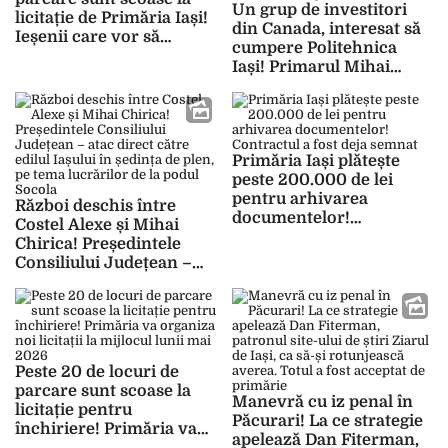
Un grup de investitori
licitație de Primăria Iași!
din Canada, interesat să
Ieșenii care vor să
cumpere Politehnica
închirieze unul trebuie
Iași! Primarul Mihai
să întrunească mai multe
Chirica vrea echipă de
condiții
fotbal pentru
propagandă politică la
viitoarele alegeri
Primăria Iași plătește
peste 200.000 de lei
pentru arhivarea
Război deschis între
documentelor!
Costel Alexe și Mihai
Contractul a fost deja
Chirica! Președintele
semnat
Consiliului Județean –
atac direct către edilul
Iașului în ședința de plen,
pe tema lucrărilor de la
podul Socola
Peste 20 de locuri de
parcare sunt scoase la
Manevră cu iz penal în
licitație pentru
Păcurari! La ce strategie
închiriere! Primăria va
apelează Dan Fiterman,