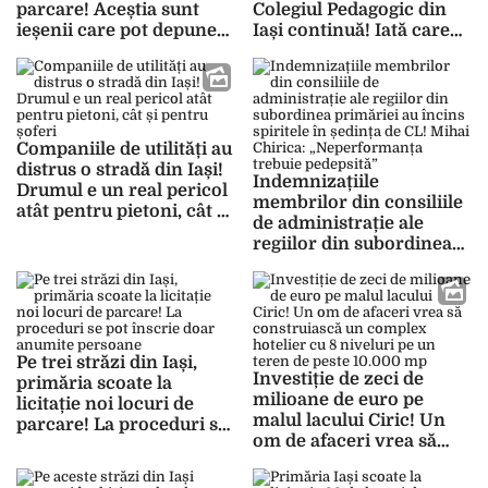
parcare! Aceștia sunt
Colegiul Pedagogic din
ieșenii care pot depune
Iași continuă! Iată care
documentele pentru a
este stadiul proiectului
participa la licitații
Companiile de utilități au
distrus o stradă din Iași!
Indemnizațiile
Drumul e un real pericol
membrilor din consiliile
atât pentru pietoni, cât și
de administrație ale
pentru șoferi
regiilor din subordinea
primăriei au încins
spiritele în ședința de CL!
Mihai Chirica:
„Neperformanța trebuie
pedepsită”
Pe trei străzi din Iași,
Investiție de zeci de
primăria scoate la
milioane de euro pe
licitație noi locuri de
malul lacului Ciric! Un
parcare! La proceduri se
om de afaceri vrea să
pot înscrie doar anumite
construiască un complex
persoane
hotelier cu 8 niveluri pe