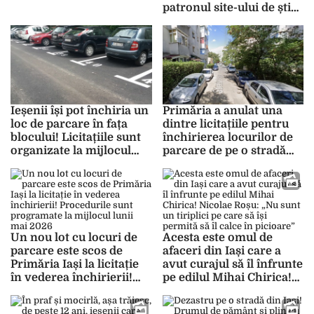
organiza noi licitații la
patronul site-ului de știri
mijlocul lunii mai 2026
Ziarul de Iași, ca să-și
rotunjească averea. Totul
a fost acceptat de
primărie
Ieșenii își pot închiria un
Primăria a anulat una
loc de parcare în fața
dintre licitațiile pentru
blocului! Licitațiile sunt
închirierea locurilor de
organizate la mijlocul
parcare de pe o stradă
lunii mai. Iată cine poate
din Iași! Iată care sunt
participa
motivele
Un nou lot cu locuri de
Acesta este omul de
parcare este scos de
afaceri din Iași care a
Primăria Iași la licitație
avut curajul să îl înfrunte
în vederea închirierii!
pe edilul Mihai Chirica!
Procedurile sunt
Nicolae Roșu: „Nu sunt
programate la mijlocul
un tiriplici pe care să își