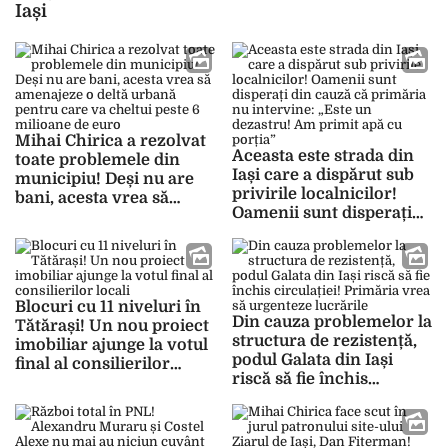
Iași
Mihai Chirica a rezolvat
Aceasta este strada din
toate problemele din
Iași care a dispărut sub
municipiu! Deși nu are
privirile localnicilor!
bani, acesta vrea să
Oamenii sunt disperați
amenajeze o deltă
din cauză că primăria nu
urbană pentru care va
intervine: „Este un
cheltui peste 6 milioane
dezastru! Am primit apă
de euro
cu porția”
Blocuri cu 11 niveluri în
Din cauza problemelor la
Tătărași! Un nou proiect
structura de rezistență,
imobiliar ajunge la votul
podul Galata din Iași
final al consilierilor
riscă să fie închis
locali
circulației! Primăria vrea
să urgenteze lucrările