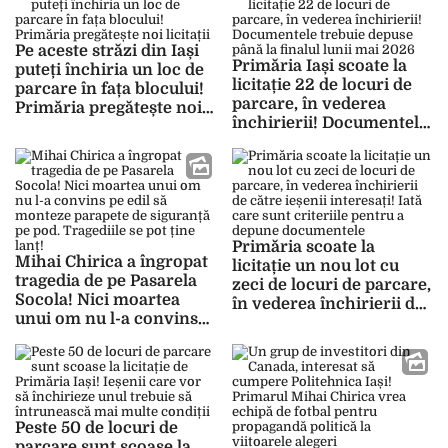
un teren de peste 10.000
mp
Pe aceste străzi din Iași
Primăria Iași scoate la
puteți închiria un loc de
licitație 22 de locuri de
parcare în fața blocului!
parcare, în vederea
Primăria pregătește noi
închirierii! Documentele
licitații
trebuie depuse până la
finalul lunii mai 2026
Primăria scoate la
Mihai Chirica a îngropat
licitație un nou lot cu
tragedia de pe Pasarela
zeci de locuri de parcare,
Socola! Nici moartea
în vederea închirierii de
unui om nu l-a convins
către ieșenii interesați!
pe edil să monteze
Iată care sunt criteriile
parapete de siguranță pe
pentru a depune
pod. Tragediile se pot
documentele
ține lanț!
Peste 50 de locuri de
parcare sunt scoase la