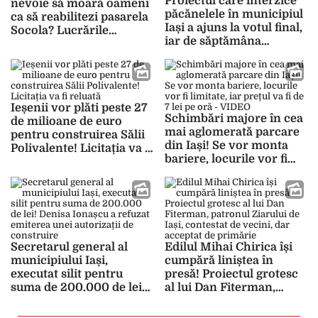
Proiectul care interzice
nevoie să moară oameni
păcănelele în municipiul
ca să reabilitezi pasarela
Iași a ajuns la votul final,
Socola? Lucrările
iar de săptămâna
trebuiau începute în
viitoare intră în vigoare!
urmă cu 10 ani
Aproape 150 de săli vor fi
închise
Ieșenii vor plăti peste 27
Schimbări majore în cea
de milioane de euro
mai aglomerată parcare
pentru construirea Sălii
din Iași! Se vor monta
Polivalente! Licitația va fi
bariere, locurile vor fi
reluată
limitate, iar prețul va fi
de 7 lei pe oră – VIDEO
Secretarul general al
Edilul Mihai Chirica își
municipiului Iași,
cumpără liniștea în
executat silit pentru
presă! Proiectul grotesc
suma de 200.000 de lei!
al lui Dan Fiterman,
Denisa Ionașcu a refuzat
patronul Ziarului de Iași,
emiterea unei autorizații
contestat de vecini, dar