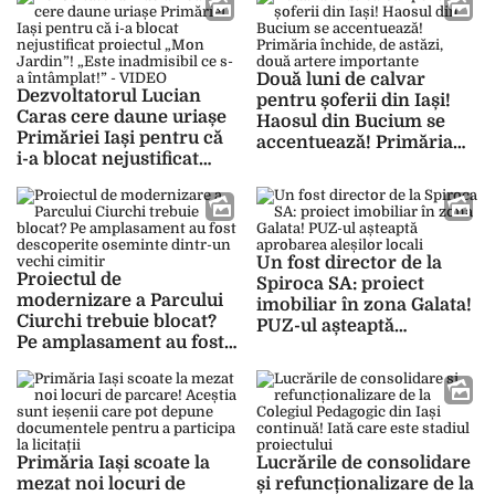
depună ieșenii interesați
să își închirieze un loc
Două luni de calvar
Dezvoltatorul Lucian
pentru șoferii din Iași!
Caras cere daune uriașe
Haosul din Bucium se
Primăriei Iași pentru că
accentuează! Primăria
i-a blocat nejustificat
închide, de astăzi, două
proiectul „Mon Jardin”!
artere importante
„Este inadmisibil ce s-a
întâmplat!” – VIDEO
Un fost director de la
Proiectul de
Spiroca SA: proiect
modernizare a Parcului
imobiliar în zona Galata!
Ciurchi trebuie blocat?
PUZ-ul așteaptă
Pe amplasament au fost
aprobarea aleșilor locali
descoperite oseminte
dintr-un vechi cimitir
Primăria Iași scoate la
Lucrările de consolidare
mezat noi locuri de
și refuncționalizare de la