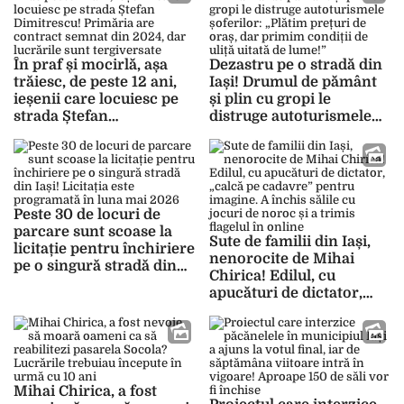
lunii mai 2026
permită să îl calce în
picioare”
În praf și mocirlă, așa
Dezastru pe o stradă din
trăiesc, de peste 12 ani,
Iași! Drumul de pământ
ieșenii care locuiesc pe
și plin cu gropi le
strada Ștefan
distruge autoturismele
Dimitrescu! Primăria are
șoferilor: „Plătim prețuri
contract semnat din
de oraș, dar primim
2024, dar lucrările sunt
condiții de uliță uitată de
tergiversate
lume!”
Peste 30 de locuri de
parcare sunt scoase la
Sute de familii din Iași,
licitație pentru închiriere
nenorocite de Mihai
pe o singură stradă din
Chirica! Edilul, cu
Iași! Licitația este
apucături de dictator,
programată în luna mai
„calcă pe cadavre”
2026
pentru imagine. A închis
sălile cu jocuri de noroc
și a trimis flagelul în
online
Mihai Chirica, a fost