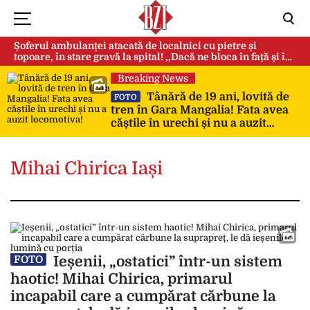
Șoferul ambulanței atacată de localnici cu pietre și
topoare, în stare gravă la spital! ,,Dacă ne bloca în față și în
spate, ne omorau…”
Breaking News
Tânără de 19 ani, lovită de
FOTO
tren în Gara Mangalia! Fata avea
căștile în urechi și nu a auzit
locomotiva!
Mihai Chirica Iași
Ieșenii, „ostatici” într-un sistem
FOTO
haotic! Mihai Chirica, primarul
incapabil care a cumpărat cărbune la