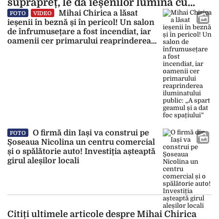
suprapreț, le dă ieșenilor lumină cu
porția
Mihai Chirica a lăsat
FOTO
VIDEO
ieșenii în beznă și în pericol! Un salon
de înfrumusețare a fost incendiat, iar
oamenii cer primarului reaprinderea
iluminatului public: „A spart geamul și a
dat foc spațiului”
O firmă din Iași va construi pe
FOTO
Șoseaua Nicolina un centru comercial
și o spălătorie auto! Investiția așteaptă
girul aleșilor locali
Citiți ultimele articole despre Mihai Chirica