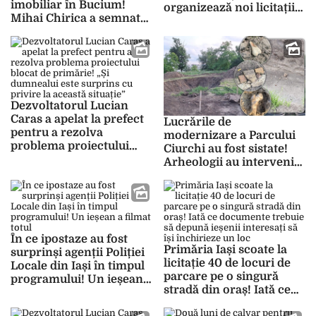
imobiliar în Bucium!
organizează noi licitații
Mihai Chirica a semnat
pentru închirierea
autorizația fără să îi pese
acestora
de traficul sufocant din
zonă
Dezvoltatorul Lucian
Caras a apelat la prefect
Lucrările de
pentru a rezolva
modernizare a Parcului
problema proiectului
Ciurchi au fost sistate!
blocat de primărie! „Și
Arheologii au intervenit,
dumnealui este surprins
după ce, pe
cu privire la această
amplasament, au fost
situație”
descoperite oseminte
dintr-un vechi cimitir
În ce ipostaze au fost
Primăria Iași scoate la
surprinși agenții Poliției
licitație 40 de locuri de
Locale din Iași în timpul
parcare pe o singură
programului! Un ieșean a
stradă din oraș! Iată ce
filmat totul
documente trebuie să