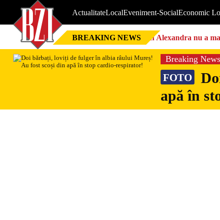
Actualitate
Local
Eveniment-Social
Economic Lo
BREAKING NEWS
Nici Alexandra nu a mai 
Breaking New
Doi
FOTO
apă în st