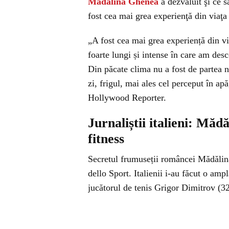
Mădălina Ghenea
a dezvăluit şi ce s
fost cea mai grea experienţă din viaţa 
„A fost cea mai grea experiență din vi
foarte lungi și intense în care am des
Din păcate clima nu a fost de partea 
zi, frigul, mai ales cel perceput în a
Hollywood Reporter.
Jurnaliștii italieni: Măd
fitness
Secretul frumuseții româncei Mădălina 
dello Sport. Italienii i-au făcut o amp
jucătorul de tenis Grigor Dimitrov (32