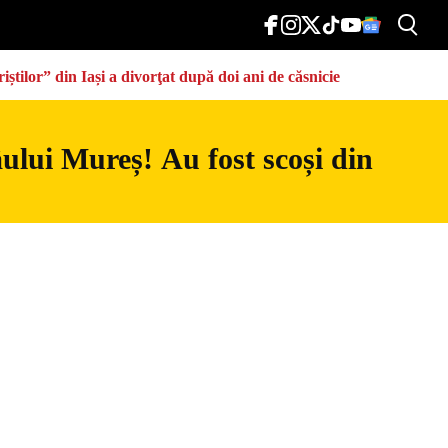
știlor” din Iași a divorţat după doi ani de căsnicie
râului Mureș! Au fost scoși din