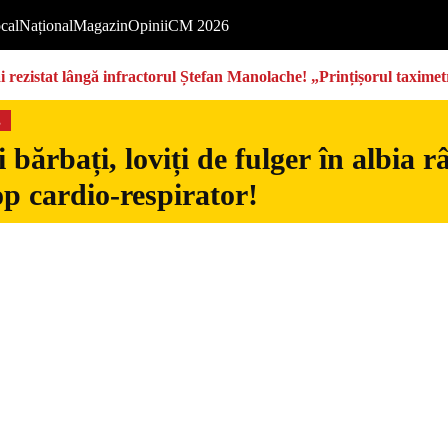
cal
Național
Magazin
Opinii
CM 2026
rezistat lângă infractorul Ștefan Manolache! „Prințișorul taximetri
s
 bărbați, loviți de fulger în albia 
op cardio-respirator!