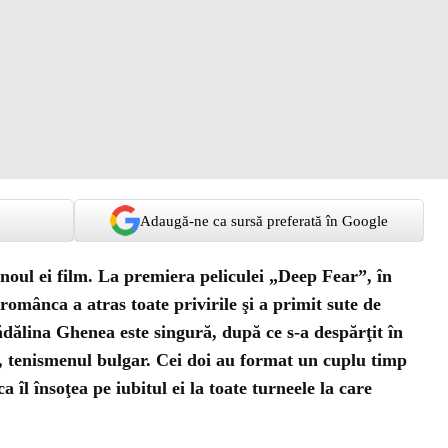
Adaugă-ne ca sursă preferată în Google
oul ei film. La premiera peliculei „Deep Fear”, în
 românca a atras toate privirile şi a primit sute de
ădălina Ghenea este singură, după ce s-a despărţit în
 tenismenul bulgar. Cei doi au format un cuplu timp
îl însoţea pe iubitul ei la toate turneele la care