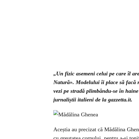
„Un fizic asemeni celui pe care îl 
Natură». Modelului îi place să facă mu
vezi pe stradă plimbându-se în haine 
jurnaliștii italieni de la gazzetta.it.
Aceștia au precizat că Mădălina Ghenea 
cu greutatea corpului, pentru a-și tonif