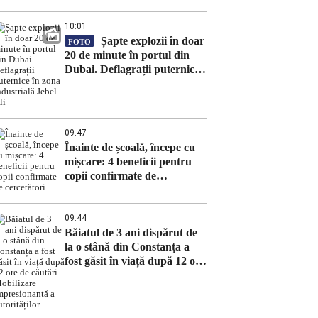
10:01
Șapte explozii în doar
FOTO
20 de minute în portul din
Dubai. Deflagrații puternice
în zona industrială Jebel Ali
09:47
Înainte de școală, începe cu
mișcare: 4 beneficii pentru
copii confirmate de
cercetători
09:44
Băiatul de 3 ani dispărut de
la o stână din Constanța a
fost găsit în viață după 12 ore
de căutări. Mobilizare
impresionantă a autorităților