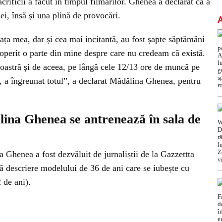
acrificii a făcut în timpul filmărilor. Ghenea a declarat că a
ei, însă şi una plină de provocări.
ața mea, dar și cea mai incitantă, au fost șapte săptămâni
coperit o parte din mine despre care nu credeam că există.
noastră și de aceea, pe lângă cele 12/13 ore de muncă pe
pă, a îngreunat totul”, a declarat Mădălina Ghenea, pentru
ălina Ghenea se antrenează în sala de
Ghenea a fost dezvăluit de jurnaliștii de la Gazzettta
lă descriere modelului de 36 de ani care se iubește cu
 de ani).