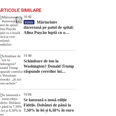
ARTICOLE SIMILARE
10:42
Mărturisire
FOTO
dureroasă pe patul de spital:
Alina Pușcău luptă cu o
boală gravă și cere sprijinul
românilor
10:40
Schimbare de ton la
Washington? Donald Trump
răspunde cererilor lui
Volodimir Zelenski: „Și noi
vrem rachete”
10:06
Se lansează o nouă ediție
Fidelis. Dobânzi de până la
7,50% în lei și 6,30% în euro