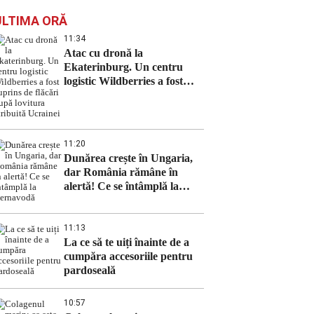
ULTIMA ORĂ
11:34
Atac cu dronă la
Ekaterinburg. Un centru
logistic Wildberries a fost
cuprins de flăcări după
lovitura atribuită Ucrainei
11:20
Dunărea crește în Ungaria,
dar România rămâne în
alertă! Ce se întâmplă la
Cernavodă
11:13
La ce să te uiți înainte de a
cumpăra accesoriile pentru
pardoseală
10:57