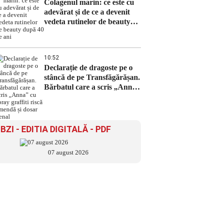
Colagenul marin: ce este cu
adevărat și de ce a devenit
vedeta rutinelor de beauty
după 40 de ani
10:52
Declarație de dragoste pe o
stâncă de pe Transfăgărășan.
Bărbatul care a scris „Anna”
cu spray graffiti riscă
amendă și dosar penal
BZI - EDITIA DIGITALĂ - PDF
07 august 2026