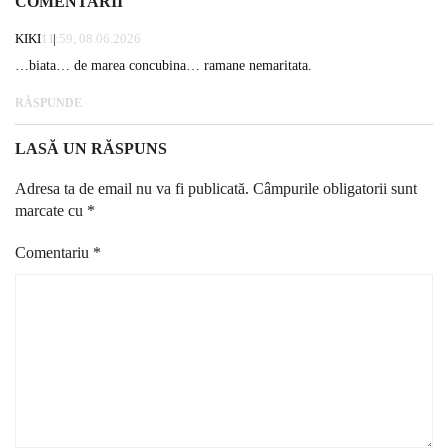
COMENTARII
KIKI
11:59, 08.06.2026
…biata… de marea concubina… ramane nemaritata.
RĂSPUNDE
LASĂ UN RĂSPUNS
Adresa ta de email nu va fi publicată.
Câmpurile obligatorii sunt
marcate cu
*
Comentariu
*