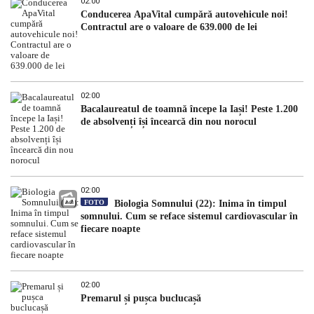
02:00
Conducerea ApaVital cumpără autovehicule noi!
Contractul are o valoare de 639.000 de lei
02:00
Bacalaureatul de toamnă începe la Iași! Peste 1.200
de absolvenți își încearcă din nou norocul
02:00
FOTO
Biologia Somnului (22): Inima în timpul
somnului. Cum se reface sistemul cardiovascular în
fiecare noapte
02:00
Premarul și pușca buclucașă