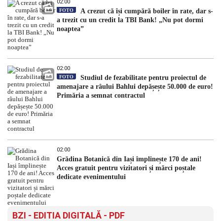
02:00
FOTO
A crezut că își cumpără boiler în rate, dar s-
a trezit cu un credit la TBI Bank! „Nu pot dormi
noaptea”
02:00
FOTO
Studiul de fezabilitate pentru proiectul de
amenajare a râului Bahlui depășește 50.000 de euro!
Primăria a semnat contractul
02:00
Grădina Botanică din Iași împlinește 170 de ani!
Acces gratuit pentru vizitatori și mărci poștale
dedicate evenimentului
BZI - EDITIA DIGITALĂ - PDF