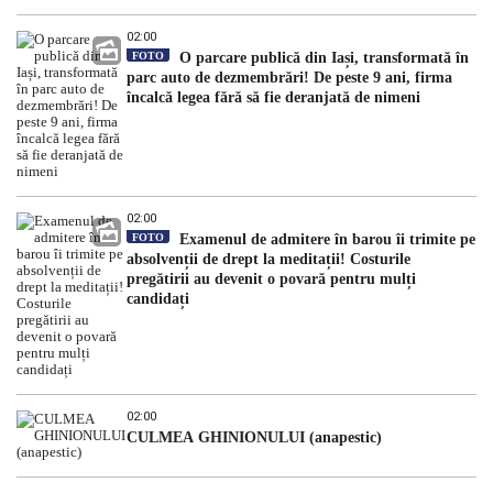
02:00
FOTO
O parcare publică din Iași, transformată în
parc auto de dezmembrări! De peste 9 ani, firma
încalcă legea fără să fie deranjată de nimeni
02:00
FOTO
Examenul de admitere în barou îi trimite pe
absolvenții de drept la meditații! Costurile
pregătirii au devenit o povară pentru mulți
candidați
02:00
CULMEA GHINIONULUI (anapestic)