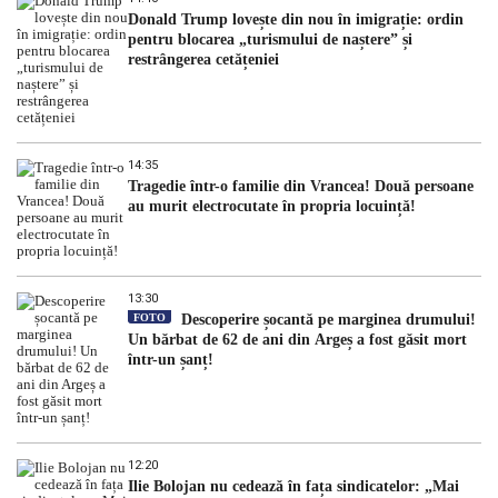
Donald Trump lovește din nou în imigrație: ordin
pentru blocarea „turismului de naștere” și
restrângerea cetățeniei
14:35
Tragedie într-o familie din Vrancea! Două persoane
au murit electrocutate în propria locuință!
13:30
FOTO
Descoperire șocantă pe marginea drumului!
Un bărbat de 62 de ani din Argeș a fost găsit mort
într-un șanț!
12:20
Ilie Bolojan nu cedează în fața sindicatelor: „Mai