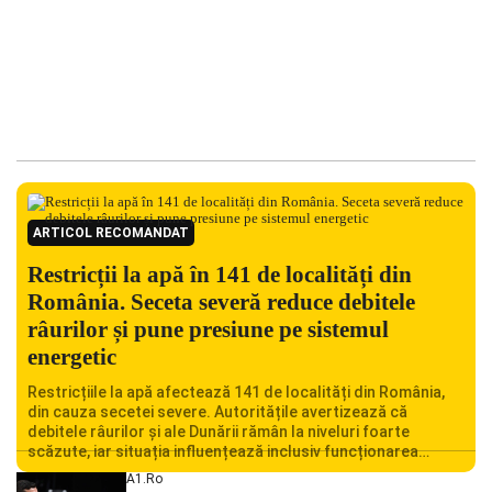
ARTICOL RECOMANDAT
Restricții la apă în 141 de localități din
România. Seceta severă reduce debitele
râurilor și pune presiune pe sistemul
energetic
Restricțiile la apă afectează 141 de localități din România,
din cauza secetei severe. Autoritățile avertizează că
debitele râurilor și ale Dunării rămân la niveluri foarte
scăzute, iar situația influențează inclusiv funcționarea
Centralei Nucleare de la Cernavodă. România se confruntă
A1.ro
cu una dintre cele mai dificile perioade din punct de vedere