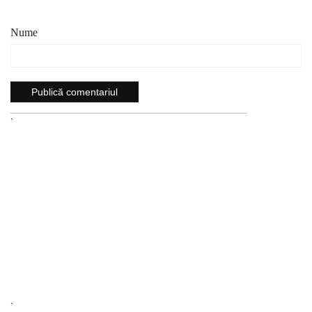
Nume
`
`