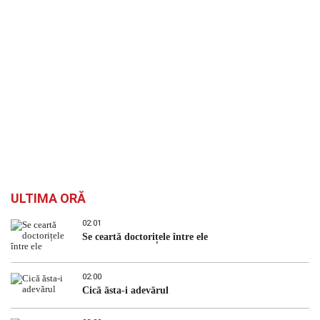
ULTIMA ORĂ
02:01
Se ceartă doctorițele între ele
02:00
Cică ăsta-i adevărul