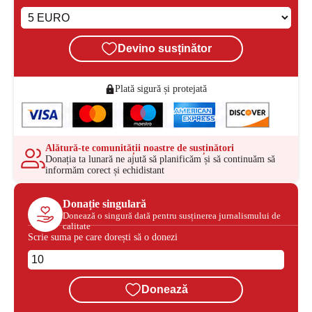
Devino susținător
Plată sigură și protejată
Alătură-te comunității noastre de susținători
Donația ta lunară ne ajută să planificăm și să continuăm să
informăm corect și echidistant
Donație singulară
Donează o singură dată pentru susținerea jurnalismului de
calitate
Scrie suma pe care dorești să o donezi
Donează