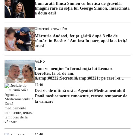
Cum arată Ilinca Simion cu burtica de gravidă.
hidrologic din ultimii ani. Lipsa […]
Imagini rare cu soția lui George Simion, însărcinată
a doua oară
Observatornews.ro
Mărturia Andreei, fetiţa găsită după 3 zile de
căutări în Bacău: "Am fost în parc, apoi la o fetiţă
acasă"
As.ro
Cum se menţine în formă soţia lui Leonard
Doroftei, la 51 de ani.
&amp;#8222;Secretul&amp;#8221; pe care l-a
dezvăluit
17:40
Decizie de ultimă oră a Agenției Medicamentului!
Două medicamente cunoscute, retrase temporar de
la vânzare
14:40