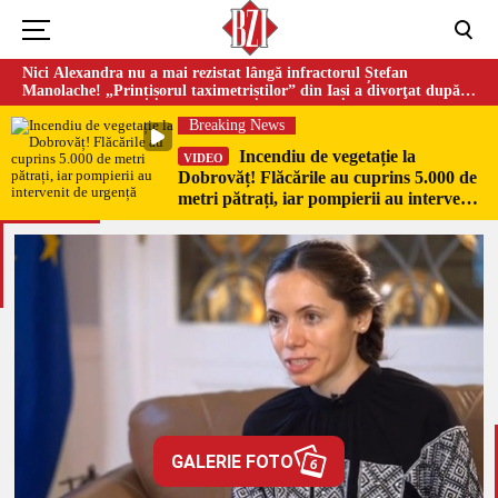
Nici Alexandra nu a mai rezistat lângă infractorul Ștefan
Manolache! „Prințișorul taximetriștilor” din Iași a divorţat după
doi ani de căsnicie
Breaking News
Incendiu de vegetație la
VIDEO
Dobrovăț! Flăcările au cuprins 5.000 de
metri pătrați, iar pompierii au intervenit
de urgență
GALERIE FOTO
6