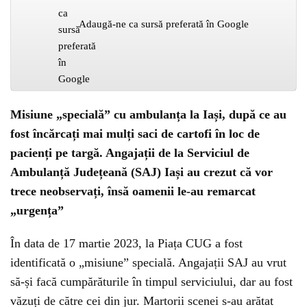
Adaugă-ne ca sursă preferată în Google
Misiune „specială” cu ambulanța la Iași, după ce au
fost încărcați mai mulți saci de cartofi în loc de
pacienți pe targă. Angajații de la Serviciul de
Ambulanță Județeană (SAJ) Iași au crezut că vor
trece neobservați, însă oamenii le-au remarcat
„urgența”
În data de 17 martie 2023, la Piața CUG a fost
identificată o „misiune” specială. Angajații SAJ au vrut
să-și facă cumpărăturile în timpul serviciului, dar au fost
văzuți de către cei din jur. Martorii scenei s-au arătat