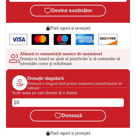
Devino susținător
Plată sigură și protejată
Alătură-te comunității noastre de susținători
Donația ta lunară ne ajută să planificăm și să continuăm să
informăm corect și echidistant
Donație singulară
Donează o singură dată pentru susținerea jurnalismului de
calitate
Scrie suma pe care dorești să o donezi
Donează
Plată sigură și protejată