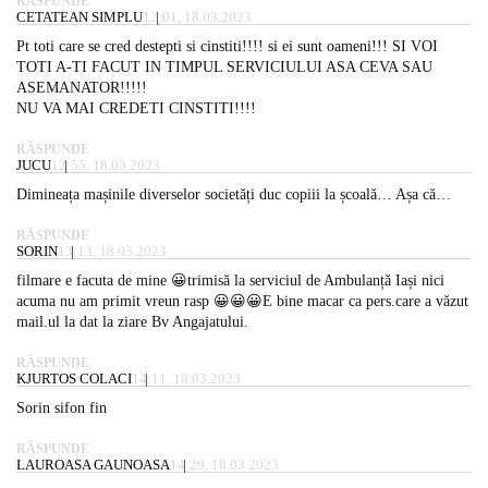
RĂSPUNDE
CETATEAN SIMPLU
12:01, 18.03.2023
Pt toti care se cred destepti si cinstiti!!!! si ei sunt oameni!!! SI VOI
TOTI A-TI FACUT IN TIMPUL SERVICIULUI ASA CEVA SAU
ASEMANATOR!!!!!
NU VA MAI CREDETI CINSTITI!!!!
RĂSPUNDE
JUCU
12:55, 18.03.2023
Dimineața mașinile diverselor societăți duc copiii la școală… Așa că…
RĂSPUNDE
SORIN
13:13, 18.03.2023
filmare e facuta de mine 😀trimisă la serviciul de Ambulanță Iași nici
acuma nu am primit vreun rasp 😀😀😀E bine macar ca pers.care a văzut
mail.ul la dat la ziare Bv Angajatului.
RĂSPUNDE
KJURTOS COLACI
14:11, 18.03.2023
Sorin sifon fin
RĂSPUNDE
LAUROASA GAUNOASA
14:29, 18.03.2023