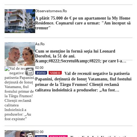
Observatornews.ro
A plătit 75.000 de € pe un apartament la My Home
Residence. Coşmarul care a urmat: "Am început să
tremur"
As.ro
Cum se menţine în formă soţia lui Leonard
Doroftei, la 51 de ani.
&amp;#8222;Secretul&amp;#8221; pe care l-a
dezvăluit
02:00
FOTO
VIDEO
Val de recenzii negative la patiseria
Papanini, deținută de Ionuț Vatamanu, fiul fostului
primar de la Târgu Frumos! Clienții reclamă
calitatea îndoielnică a produselor: „Au fost
expirate”
02:00