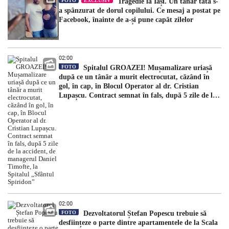
FOTO
EXCLUSIV
Tragedie la Iași. Un tânăr tată s-
a spânzurat de dorul copilului. Ce mesaj a postat pe
Facebook, înainte de a-și pune capăt zilelor
02:00
FOTO
Spitalul GROAZEI! Mușamalizare uriașă
după ce un tânăr a murit electrocutat, căzând în
gol, în cap, în Blocul Operator al dr. Cristian
Lupașcu. Contract semnat în fals, după 5 zile de la
accident, de managerul Daniel Timofte, la Spitalul
„Sfântul Spiridon”
02:00
FOTO
Dezvoltatorul Ștefan Popescu trebuie să
desființeze o parte dintre apartamentele de la Scala