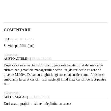
COMENTARII
SAJ
04:14, 18.03.2023
Sa vina pooliliii ;)))))
RĂSPUNDE
ASISTOANTELE
06:25, 18.03.2023
După ce că se așteaptă f mult ,la urgente ești tratata f urat de asistoante
cu/fara bac ,amantele managerului,doctorului ,de rezidente cu aere de
dive de Maldive,Dubai cu unghii lungi ,machiaj strident ,mai folosim și
ambulanța la carat cartofi…noi pacienții fiind niste cartofi de fapt pentru
ei…
RĂSPUNDE
GHEORAIALA
08:07, 18.03.2023
Dusi acasa, prajiti, misiune indeplinita cu succes!