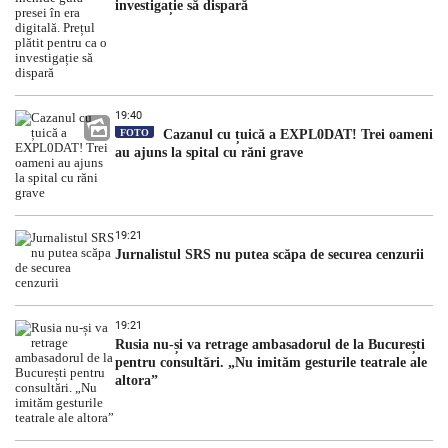
investigație să dispară
19:40
FOTO
Cazanul cu țuică a EXPL0DAT! Trei oameni
au ajuns la spital cu răni grave
19:21
Jurnalistul SRS nu putea scăpa de securea cenzurii
19:21
Rusia nu-și va retrage ambasadorul de la București
pentru consultări. „Nu imităm gesturile teatrale ale
altora”