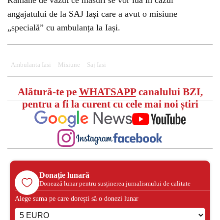
Rămâne de văzut ce măsuri se vor lua în cazul
angajatului de la SAJ Iași care a avut o misiune
„specială” cu ambulanța la Iași.
Could not play video.
There was a problem trying to load the video.
Error code: html5_video:4
Ambulanta Iasi
Misiune
Saj Iasi
Alătură-te pe
WHATSAPP
canalului BZI,
pentru a fi la curent cu cele mai noi știri
Donație lunară
Donează lunar pentru susținerea jurnalismului de calitate
Alege suma pe care dorești să o donezi lunar