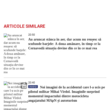
ARTICOLE SIMILARE
20:50
Au aruncat stânca în aer, dar acum nu reușesc să
scufunde barjele: A doua amânare, în timp ce la
Cernavodă situația devine din ce în ce mai rea
20:40
FOTO
Noi imagini de la accidentul care l-a ucis pe
pilotul militar Mihai Vîrdol. Imaginile surprind
momentul impactului dintre motocicleta
angajatului MApN și autoturism