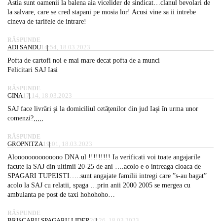
Astia sunt oamenii la balena aia vicelider de sindicat…clanul bevolari de
la salvare, care se cred stapani pe mosia lor! Acusi vine sa ii intrebe
cineva de tarifele de intrare!
RĂSPUNDE
ADI SANDU
14:54, 18.03.2023
Pofta de cartofi noi e mai mare decat pofta de a munci
Felicitari SAJ Iasi
RĂSPUNDE
GINA
17:14, 18.03.2023
SAJ face livrări și la domiciliul cetățenilor din jud Iași în urma unor
comenzi?,,,,,
RĂSPUNDE
GROPNITZA
19:01, 18.03.2023
Aloooooooooooooo DNA ul !!!!!!!!! Ia verificati voi toate angajarile
facute la SAJ din ultimii 20-25 de ani ….acolo e o intreaga cloaca de
SPAGARI TUPEISTI…..sunt angajate familii intregi care ”s-au bagat”
acolo la SAJ cu relatii, spaga …prin anii 2000 2005 se mergea cu
ambulanta pe post de taxi hohohoho…
RĂSPUNDE
BRISCARU SPAGARU LIDER
20:26, 18.03.2023