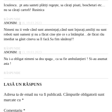
Icsulescu.. pt asta santeti plătiți regește, sa cărați pisati, boschetari etc…
nu sa cărați cartofi! Rusinica
RĂSPUNDE
ANONIM
15:16, 19.03.2023
Nimeni nu ii vede când sunt amenințați,când sunt înjurați,umiliți nu sunt
roboti sunt oameni și nu a făcut cine știe ce s a întâmplat…de făcut rău
imediat sa găsit cineva sa îl facă.Sa fim sănătoși!!
RĂSPUNDE
ANONIM
18:13, 19.03.2023
Nu i-a obligat nimeni sa dea spaga , ca sa fie ambulanțieri ! Si-au asumat
asta !
RĂSPUNDE
LASĂ UN RĂSPUNS
Adresa ta de email nu va fi publicată.
Câmpurile obligatorii sunt
marcate cu
*
Comentariu
*