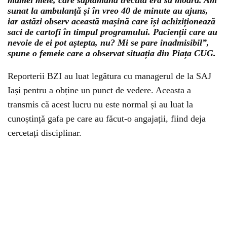
mamei mele, care săptămâna trecută era să moară. Am
sunat la ambulanță și în vreo 40 de minute au ajuns,
iar astăzi observ această mașină care își achiziționează
saci de cartofi în timpul programului. Pacienții care au
nevoie de ei pot aștepta, nu? Mi se pare inadmisibil”,
spune o femeie care a observat situația din Piața CUG.
Reporterii BZI au luat legătura cu managerul de la SAJ
Iași pentru a obține un punct de vedere. Aceasta a
transmis că acest lucru nu este normal și au luat la
cunoștință gafa pe care au făcut-o angajații, fiind deja
cercetați disciplinar.