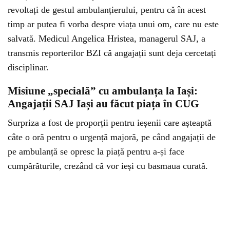
revoltați de gestul ambulanțierului, pentru că în acest
timp ar putea fi vorba despre viața unui om, care nu este
salvată. Medicul Angelica Hristea, managerul SAJ, a
transmis reporterilor BZI că angajații sunt deja cercetați
disciplinar.
Misiune „specială” cu ambulanța la Iași:
Angajații SAJ Iași au făcut piața în CUG
Surpriza a fost de proporții pentru ieșenii care așteaptă
câte o oră pentru o urgență majoră, pe când angajații de
pe ambulanță se opresc la piață pentru a-și face
cumpărăturile, crezând că vor ieși cu basmaua curată.