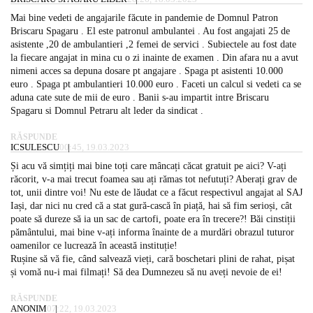
Mai bine vedeti de angajarile făcute in pandemie de Domnul Patron
Briscaru Spagaru . El este patronul ambulantei . Au fost angajati 25 de
asistente ,20 de ambulantieri ,2 femei de servici . Subiectele au fost date
la fiecare angajat in mina cu o zi inainte de examen . Din afara nu a avut
nimeni acces sa depuna dosare pt angajare . Spaga pt asistenti 10.000
euro . Spaga pt ambulantieri 10.000 euro . Faceti un calcul si vedeti ca se
aduna cate sute de mii de euro . Banii s-au impartit intre Briscaru
Spagaru si Domnul Petraru alt leder da sindicat .
RĂSPUNDE
ICSULESCU
00:45, 19.03.2023
Și acu vă simțiți mai bine toți care mâncați căcat gratuit pe aici? V-ați
răcorit, v-a mai trecut foamea sau ați rămas tot nefutuți? Aberați grav de
tot, unii dintre voi! Nu este de lăudat ce a făcut respectivul angajat al SAJ
Iași, dar nici nu cred că a stat gură-cască în piață, hai să fim serioși, cât
poate să dureze să ia un sac de cartofi, poate era în trecere?! Băi cinstiții
pământului, mai bine v-ați informa înainte de a murdări obrazul tuturor
oamenilor ce lucrează în această instituție!
Rușine să vă fie, când salvează vieți, cară boschetari plini de rahat, pișat
și vomă nu-i mai filmați! Să dea Dumnezeu să nu aveți nevoie de ei!
RĂSPUNDE
ANONIM
07:22, 19.03.2023