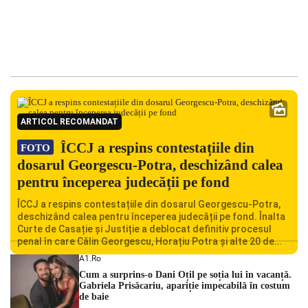
ARTICOL RECOMANDAT
ÎCCJ a respins contestațiile din
FOTO
dosarul Georgescu-Potra, deschizând calea
pentru începerea judecății pe fond
ÎCCJ a respins contestațiile din dosarul Georgescu-Potra,
deschizând calea pentru începerea judecății pe fond. Înalta
Curte de Casație și Justiție a deblocat definitiv procesul
penal în care Călin Georgescu, Horațiu Potra și alte 20 de
persoane sunt acuzați de acțiuni îndreptate împotriva
A1.ro
ordinii constituționale. În ședința din camera preliminară,
Cum a surprins-o Dani Oțil pe soția lui în vacanță.
judecătorii de la instanța supremă au […]
Gabriela Prisăcariu, apariție impecabilă în costum
de baie