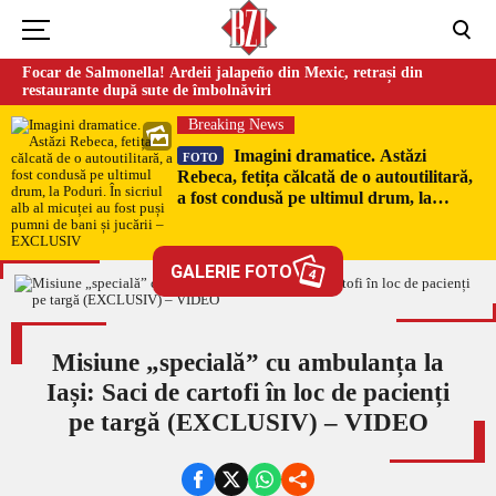
Focar de Salmonella! Ardeii jalapeño din Mexic, retrași din
restaurante după sute de îmbolnăviri
Breaking News
Imagini dramatice. Astăzi
FOTO
Rebeca, fetița călcată de o autoutilitară,
a fost condusă pe ultimul drum, la
Poduri. În sicriul alb al micuței au fost
puși pumni de bani și jucării –
EXCLUSIV
GALERIE FOTO
4
Misiune „specială” cu ambulanța la
Iași: Saci de cartofi în loc de pacienți
pe targă (EXCLUSIV) – VIDEO