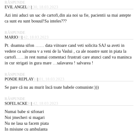
RĂSPUNDE
EVIL ANGEL
09:30, 18.03.2023
Azi imi aduci un sac de cartofi,din aia noi sa fie, pacientii sa mai astepte
ca sunt eu sunt bosuul!Sa inteles???
RĂSPUNDE
MARIO
09:42, 18.03.2023
Pt. doamna sifon …… data viitoare cand veti solicita SAJ sa aveti in
vedere ca salvarea v a veni de la Vaslui , ca ale noastre sunt in piata la
cartofi……in rest numai comentaci frustrati care atunci cand va maninca
in cur strigati in gura mare …salavarea ! salvarea !
RĂSPUNDE
PONDE REPLAY
10:01, 18.03.2023
Se pare că nu au murit încă toate babele comuniste:)))
RĂSPUNDE
SOFELACKE
10:42, 18.03.2023
Numai babe si sifonari
Noi jmecheri si magari
Nu ne lasa sa facem piata
In misiune cu ambulanta