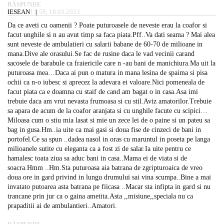
RĂSPUNDE
IESEAN
11:58, 18.03.2023
Da ce aveti cu oamenii ? Poate puturoasele de neveste erau la coafor si
facut unghile si n au avut timp sa faca piata.Pff..Va dati seama ? Mai alea
sunt neveste de ambulatieri cu salarii babane de 60-70 de milioane in
mana.Dive ale orasului.Se fac de rusine daca le vad vecinii carand
sacosele de barabule ca fraiericile care n -au bani de manichiura.Ma uit la
puturoasa mea…Daca ai pun o matura in mana lesina de spaima si pisa
ochii ca n-o iubesc si aprecez la adevara ei valoare.Nici pomeneala de
facut piata ca e doamna cu staif de cand am bagat o in casa.Asa imi
trebuie daca am vrut nevasta frumoasa si cu stil.Aviz amatorilor.Trebuie
sa apara de acum de la coafor aranjata si cu unghile facute cu scipici…
Miloasa cum o stiu mia lasat si mie un zece lei de o paine si un pateu sa
bag in gusa.Hm..ia uite ca mai gasi si doua fise de cinzeci de bani in
portofel.Ce sa spun ..dadea nasol in oras cu maruntul in poseta pe langa
milioanele sutite cu eleganta ca a fost zi de salar.Ia uite pentru ce
hamalesc toata ziua sa aduc bani in casa..Mama ei de viata si de
soacra.Hmm ..Hm.Sta puturoasa aia batrana de zgripturoaica de vreo
doua ore in gard privind in lungu drumului sai vina scumpa..Bine a mai
invatato putoarea asta batrana pe fiicasa ..Macar sta infipta in gard si nu
trancane prin jur ca o gaina ametita.Asta ,,misiune,,speciala nu ca
prapaditii ai de ambulantieri..Amatori.