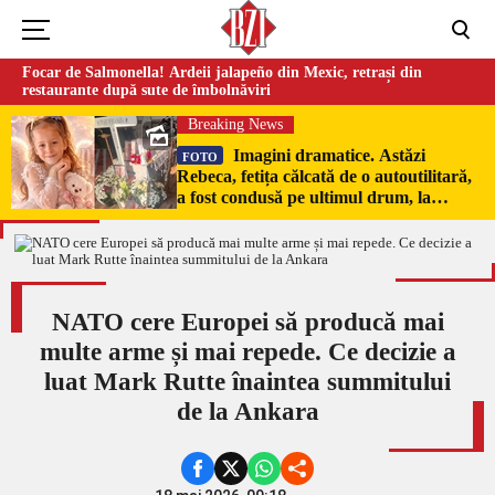
Focar de Salmonella! Ardeii jalapeño din Mexic, retrași din
restaurante după sute de îmbolnăviri
Breaking News
Imagini dramatice. Astăzi
FOTO
Rebeca, fetița călcată de o autoutilitară,
a fost condusă pe ultimul drum, la
Poduri. În sicriul alb al micuței au fost
puși pumni de bani și jucării –
EXCLUSIV
NATO cere Europei să producă mai
multe arme și mai repede. Ce decizie a
luat Mark Rutte înaintea summitului
de la Ankara