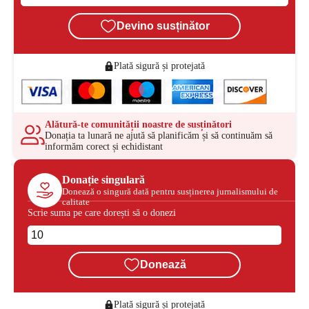
Devino susținător
Plată sigură și protejată
Alătură-te comunității noastre de susținători
Donația ta lunară ne ajută să planificăm și să continuăm să
informăm corect și echidistant
Donație singulară
Donează o singură dată pentru susținerea jurnalismului de
calitate
Scrie suma pe care dorești să o donezi
Donează
Plată sigură și protejată