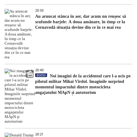
20:50
Au aruncat stânca în aer, dar acum nu reușesc să
scufunde barjele: A doua amânare, în timp ce la
Cernavodă situația devine din ce în ce mai rea
20:40
FOTO
Noi imagini de la accidentul care l-a ucis pe
pilotul militar Mihai Vîrdol. Imaginile surprind
momentul impactului dintre motocicleta
angajatului MApN și autoturism
20:21