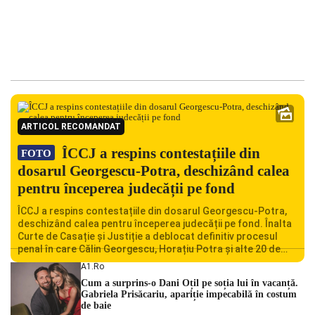
ARTICOL RECOMANDAT
ÎCCJ a respins contestațiile din
FOTO
dosarul Georgescu-Potra, deschizând calea
pentru începerea judecății pe fond
ÎCCJ a respins contestațiile din dosarul Georgescu-Potra,
deschizând calea pentru începerea judecății pe fond. Înalta
Curte de Casație și Justiție a deblocat definitiv procesul
penal în care Călin Georgescu, Horațiu Potra și alte 20 de
persoane sunt acuzați de acțiuni îndreptate împotriva
A1.ro
ordinii constituționale. În ședința din camera preliminară,
Cum a surprins-o Dani Oțil pe soția lui în vacanță.
judecătorii de la instanța supremă au […]
Gabriela Prisăcariu, apariție impecabilă în costum
de baie