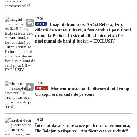
17:06
FOTO
Imagini dramatice. Astăzi Rebeca, fetița
călcată de o autoutilitară, a fost condusă pe ultimul
drum, la Poduri. În sicriul alb al micuței au fost
puși pumni de bani și jucării – EXCLUSIV
17:00
VIDEO
Moment neașteptat la discursul lui Trump.
Un copil era să cadă de pe scenă
16:25
Întrebat dacă își cere scuze pentru criza economică,
Ilie Bolojan a răspuns: „Am făcut ceea ce trebuie”