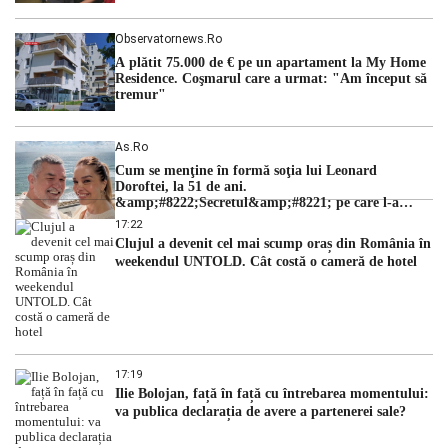
Observatornews.ro
A plătit 75.000 de € pe un apartament la My Home
Residence. Coşmarul care a urmat: "Am început să
tremur"
As.ro
Cum se menţine în formă soţia lui Leonard
Doroftei, la 51 de ani.
&amp;#8222;Secretul&amp;#8221; pe care l-a
dezvăluit
17:22
Clujul a devenit cel mai scump oraș din România în
weekendul UNTOLD. Cât costă o cameră de hotel
17:19
Ilie Bolojan, față în față cu întrebarea momentului:
va publica declarația de avere a partenerei sale?