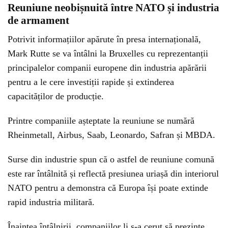
Reuniune neobișnuită între NATO și industria
de armament
Potrivit informațiilor apărute în presa internațională,
Mark Rutte se va întâlni la Bruxelles cu reprezentanții
principalelor companii europene din industria apărării
pentru a le cere investiții rapide și extinderea
capacităților de producție.
Printre companiile așteptate la reuniune se numără
Rheinmetall
,
Airbus
,
Saab
,
Leonardo
,
Safran
și
MBDA
.
Surse din industrie spun că o astfel de reuniune comună
este rar întâlnită și reflectă presiunea uriașă din interiorul
NATO pentru a demonstra că Europa își poate extinde
rapid industria militară.
Înaintea întâlnirii, companiilor li s-a cerut să prezinte