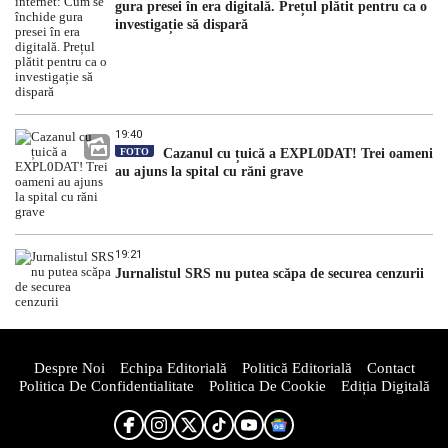
gura presei în era digitală. Prețul plătit pentru ca o
investigație să dispară
19:40
FOTO
Cazanul cu țuică a EXPL0DAT! Trei oameni
au ajuns la spital cu răni grave
19:21
Jurnalistul SRS nu putea scăpa de securea cenzurii
Despre Noi
Echipa Editorială
Politică Editorială
Contact
Politica De Confidentialitate
Politica De Cookie
Ediția Digitală