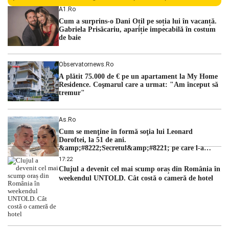
persoane sunt acuzați de acțiuni îndreptate împotriva
A1.ro
ordinii constituționale. În ședința din camera preliminară,
Cum a surprins-o Dani Oțil pe soția lui în vacanță.
judecătorii de la instanța supremă au […]
Gabriela Prisăcariu, apariție impecabilă în costum
de baie
Observatornews.ro
A plătit 75.000 de € pe un apartament la My Home
Residence. Coşmarul care a urmat: "Am început să
tremur"
As.ro
Cum se menţine în formă soţia lui Leonard
Doroftei, la 51 de ani.
&amp;#8222;Secretul&amp;#8221; pe care l-a
dezvăluit
17:22
Clujul a devenit cel mai scump oraș din România în
weekendul UNTOLD. Cât costă o cameră de hotel