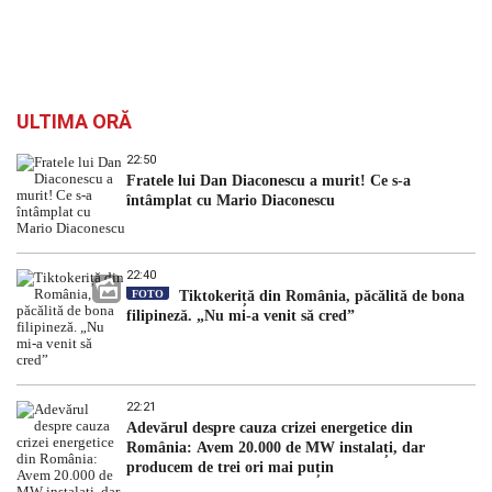
ULTIMA ORĂ
22:50
Fratele lui Dan Diaconescu a murit! Ce s-a
întâmplat cu Mario Diaconescu
22:40
FOTO
Tiktokeriță din România, păcălită de bona
filipineză. „Nu mi-a venit să cred”
22:21
Adevărul despre cauza crizei energetice din
România: Avem 20.000 de MW instalați, dar
producem de trei ori mai puțin