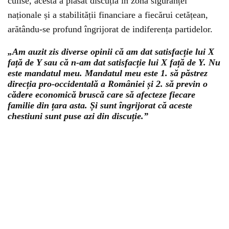
culise, acesta a plasat discuția în zona siguranței
naționale și a stabilității financiare a fiecărui cetățean,
arătându-se profund îngrijorat de indiferența partidelor.
„Am auzit zis diverse opinii că am dat satisfacție lui X
față de Y sau că n-am dat satisfacție lui X față de Y. Nu
este mandatul meu. Mandatul meu este 1. să păstrez
direcția pro-occidentală a României și 2. să previn o
cădere economică bruscă care să afecteze fiecare
familie din țara asta. Și sunt îngrijorat că aceste
chestiuni sunt puse azi din discuție.”