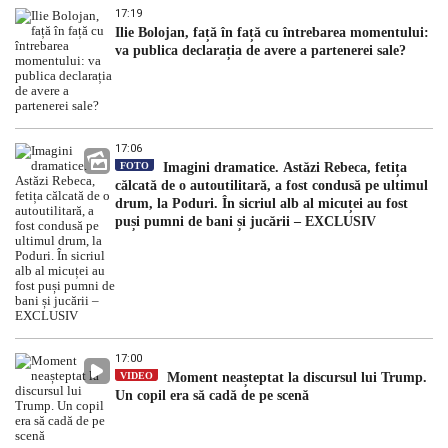
17:19
Ilie Bolojan, față în față cu întrebarea momentului:
va publica declarația de avere a partenerei sale?
17:06
FOTO
Imagini dramatice. Astăzi Rebeca, fetița
călcată de o autoutilitară, a fost condusă pe ultimul
drum, la Poduri. În sicriul alb al micuței au fost
puși pumni de bani și jucării – EXCLUSIV
17:00
VIDEO
Moment neașteptat la discursul lui Trump.
Un copil era să cadă de pe scenă