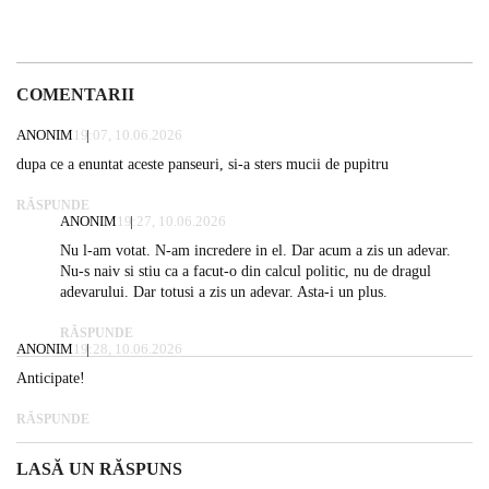
COMENTARII
ANONIM
19:07, 10.06.2026
dupa ce a enuntat aceste panseuri, si-a sters mucii de pupitru
RĂSPUNDE
ANONIM
19:27, 10.06.2026
Nu l-am votat. N-am incredere in el. Dar acum a zis un adevar.
Nu-s naiv si stiu ca a facut-o din calcul politic, nu de dragul
adevarului. Dar totusi a zis un adevar. Asta-i un plus.
RĂSPUNDE
ANONIM
19:28, 10.06.2026
Anticipate!
RĂSPUNDE
LASĂ UN RĂSPUNS