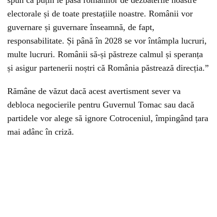
spun că puțin le pasă românilor de dezbaterile noastre
electorale și de toate prestațiile noastre. Românii vor
guvernare și guvernare înseamnă, de fapt,
responsabilitate. Și până în 2028 se vor întâmpla lucruri,
multe lucruri. Românii să-și păstreze calmul și speranța
și asigur partenerii noștri că România păstrează direcția.”
Rămâne de văzut dacă acest avertisment sever va
debloca negocierile pentru Guvernul Tomac sau dacă
partidele vor alege să ignore Cotroceniul, împingând țara
mai adânc în criză.