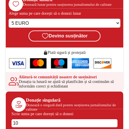
Donează lunar pentru susținerea jurnalismului de calitate
Alege suma pe care dorești să o donezi lunar
Devino susținător
Plată sigură și protejată
Alătură-te comunității noastre de susținători
Donația ta lunară ne ajută să planificăm și să continuăm să
informăm corect și echidistant
Donație singulară
Donează o singură dată pentru susținerea jurnalismului de
calitate
Scrie suma pe care dorești să o donezi