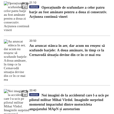
21:10
FOTO
Operațiunile de scufundare a celor patru
barje au fost amânate pentru a doua zi consecutiv.
Acțiunea continuă vineri
20:50
Au aruncat stânca în aer, dar acum nu reușesc să
scufunde barjele: A doua amânare, în timp ce la
Cernavodă situația devine din ce în ce mai rea
20:40
FOTO
Noi imagini de la accidentul care l-a ucis pe
pilotul militar Mihai Vîrdol. Imaginile surprind
momentul impactului dintre motocicleta
angajatului MApN și autoturism