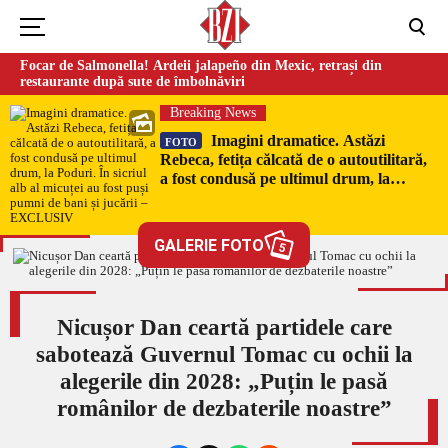
Focar de Salmonella! Ardeii jalapeño din Mexic, retrași din
restaurante după sute de îmbolnăviri
Breaking News
Imagini dramatice. Astăzi
FOTO
Rebeca, fetița călcată de o autoutilitară,
a fost condusă pe ultimul drum, la
Poduri. În sicriul alb al micuței au fost
puși pumni de bani și jucării –
EXCLUSIV
GALERIE FOTO
5
Nicușor Dan ceartă partidele care
sabotează Guvernul Tomac cu ochii la
alegerile din 2028: „Puțin le pasă
românilor de dezbaterile noastre”