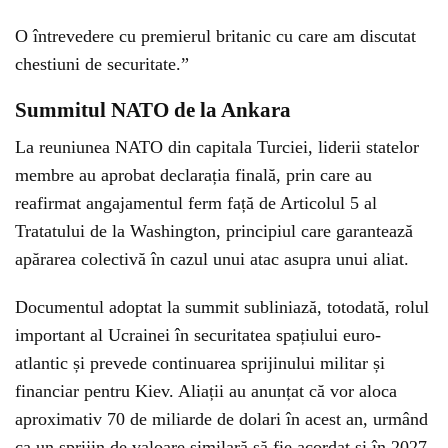
O întrevedere cu premierul britanic cu care am discutat
chestiuni de securitate.”
Summitul NATO de la Ankara
La reuniunea NATO din capitala Turciei, liderii statelor
membre au aprobat declarația finală, prin care au
reafirmat angajamentul ferm față de Articolul 5 al
Tratatului de la Washington, principiul care garantează
apărarea colectivă în cazul unui atac asupra unui aliat.
Documentul adoptat la summit subliniază, totodată, rolul
important al Ucrainei în securitatea spațiului euro-
atlantic și prevede continuarea sprijinului militar și
financiar pentru Kiev. Aliații au anunțat că vor aloca
aproximativ 70 de miliarde de dolari în acest an, urmând
ca un sprijin de valoare similară să fie acordat și în 2027.