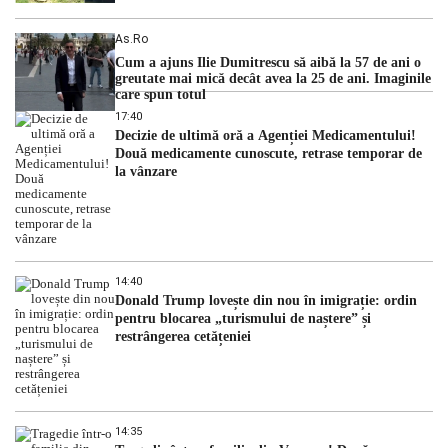
As.ro
Cum a ajuns Ilie Dumitrescu să aibă la 57 de ani o
greutate mai mică decât avea la 25 de ani. Imaginile
care spun totul
17:40
Decizie de ultimă oră a Agenției Medicamentului!
Două medicamente cunoscute, retrase temporar de
la vânzare
14:40
Donald Trump lovește din nou în imigrație: ordin
pentru blocarea „turismului de naștere” și
restrângerea cetățeniei
14:35