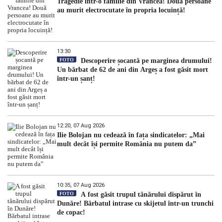
Tragedie într-o familie din Vrancea! Două persoane
au murit electrocutate în propria locuință!
13:30
FOTO
Descoperire șocantă pe marginea drumului!
Un bărbat de 62 de ani din Argeș a fost găsit mort
într-un șanț!
12:20, 07 Aug 2026
Ilie Bolojan nu cedează în fața sindicatelor: „Mai
mult decât își permite România nu putem da”
10:35, 07 Aug 2026
FOTO
A fost găsit trupul tânărului dispărut în
Dunăre! Bărbatul intrase cu skijetul într-un trunchi
de copac!