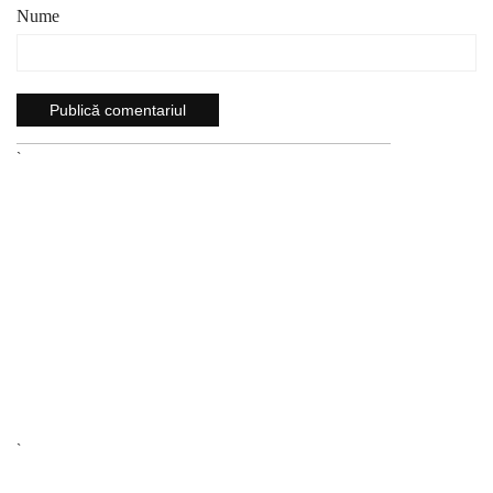
Nume
`
`