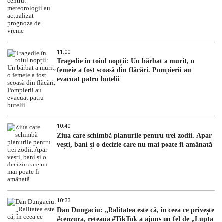
11:00
Tragedie în toiul nopții: Un bărbat a murit, o
femeie a fost scoasă din flăcări. Pompierii au
evacuat patru butelii
10:40
Ziua care schimbă planurile pentru trei zodii. Apar
vești, bani și o decizie care nu mai poate fi amânată
10:33
Dan Dungaciu: „Ralitatea este că, în ceea ce privește
#cenzura, rețeaua #TikTok a ajuns un fel de „Lupta