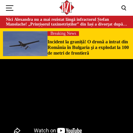
Nici Alexandra nu a mai rezistat lângă infractorul Ștefan
Manolache! „Prințișorul taximetriștilor” din Iași a divorţat după
doi ani de căsnicie
Breaking News
Incident la graniță! O dronă a intrat din
România în Bulgaria şi a explodat la 100
de metri de frontieră