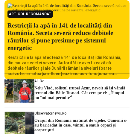
ARTICOL RECOMANDAT
Restricții la apă în 141 de localități din
România. Seceta severă reduce debitele
râurilor și pune presiune pe sistemul
energetic
Restricțiile la apă afectează 141 de localități din România,
din cauza secetei severe. Autoritățile avertizează că
debitele râurilor și ale Dunării rămân la niveluri foarte
scăzute, iar situația influențează inclusiv funcționarea
Centralei Nucleare de la Cernavodă. România se confruntă
A1.ro
cu una dintre cele mai dificile perioade din punct de vedere
Nelu Vlad, solistul trupei Azur, nevoit să își vândă
hidrologic din ultimii ani. Lipsa […]
terenul din Băile Tușnad. Cât cere pe el: „Timpul
nu îmi mai permite”
Observatornews.ro
Oraşul din România măturat de vijelie. Oamenii s-
au baricadat în case, vântul a smuls copaci şi
acoperişuri