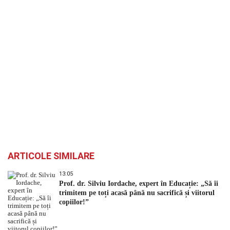
ARTICOLE SIMILARE
13:05
Prof. dr. Silviu Iordache, expert în Educație: „Să îi
trimitem pe toți acasă până nu sacrifică și viitorul
copiilor!”