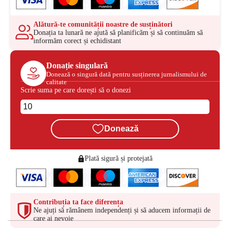
Alătură-te comunității noastre de susținători
Donația ta lunară ne ajută să planificăm și să continuăm să
informăm corect și echidistant
Donație singulară
Donează o singură dată pentru susținerea jurnalismului de
calitate
Scrie suma pe care dorești să o donezi
Donează
Plată sigură și protejată
Contribuția ta face diferența
Ne ajuți să rămânem independenți și să aducem informații de
care ai nevoie