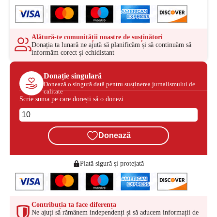
Alătură-te comunității noastre de susținători
Donația ta lunară ne ajută să planificăm și să continuăm să
informăm corect și echidistant
Donație singulară
Donează o singură dată pentru susținerea jurnalismului de
calitate
Scrie suma pe care dorești să o donezi
Donează
Plată sigură și protejată
Contribuția ta face diferența
Ne ajuți să rămânem independenți și să aducem informații de