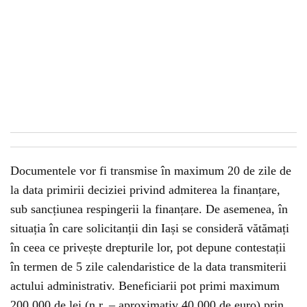
Documentele vor fi transmise în maximum 20 de zile de
la data primirii deciziei privind admiterea la finanțare,
sub sancțiunea respingerii la finanțare. De asemenea, în
situația în care solicitanții din Iași se consideră vătămați
în ceea ce privește drepturile lor, pot depune contestații
în termen de 5 zile calendaristice de la data transmiterii
actului administrativ. Beneficiarii pot primi maximum
200.000 de lei (n.r. – aproximativ 40.000 de euro) prin