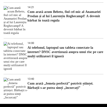
14:21
Cum arată acum Bebeto, fiul cel mic al Anamariei
Prodan și al lui Laurențiu Reghecampf! A devenit
bărbat în toată regula
14:00
Ai telefonul, laptopul sau tableta conectate la
internet? DNSC avertizează asupra unui risc pe care
mulți utilizatori îl ignoră
13:40
Cum arată „femeia perfectă” potrivit științei.
Bărbații s-ar putea simți „încurcați”