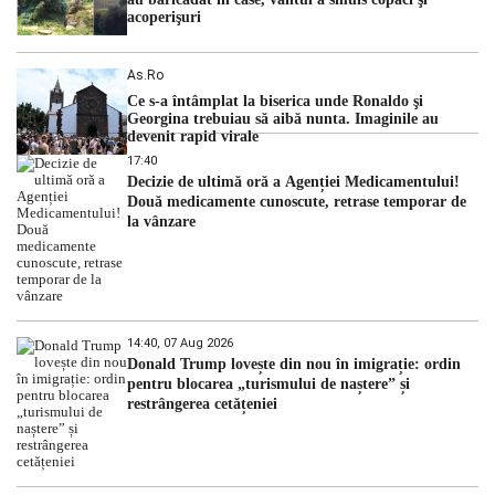
acoperişuri
As.ro
Ce s-a întâmplat la biserica unde Ronaldo şi
Georgina trebuiau să aibă nunta. Imaginile au
devenit rapid virale
17:40
Decizie de ultimă oră a Agenției Medicamentului!
Două medicamente cunoscute, retrase temporar de
la vânzare
14:40, 07 Aug 2026
Donald Trump lovește din nou în imigrație: ordin
pentru blocarea „turismului de naștere” și
restrângerea cetățeniei