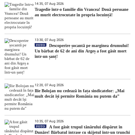
14:35, 07 Aug 2026
Tragedie într-o familie din Vrancea! Două persoane
au murit electrocutate în propria locuință!
13:30, 07 Aug 2026
FOTO
Descoperire șocantă pe marginea drumului!
Un bărbat de 62 de ani din Argeș a fost găsit mort
într-un șanț!
12:20, 07 Aug 2026
Ilie Bolojan nu cedează în fața sindicatelor: „Mai
mult decât își permite România nu putem da”
10:35, 07 Aug 2026
FOTO
A fost găsit trupul tânărului dispărut în
Dunăre! Bărbatul intrase cu skijetul într-un trunchi