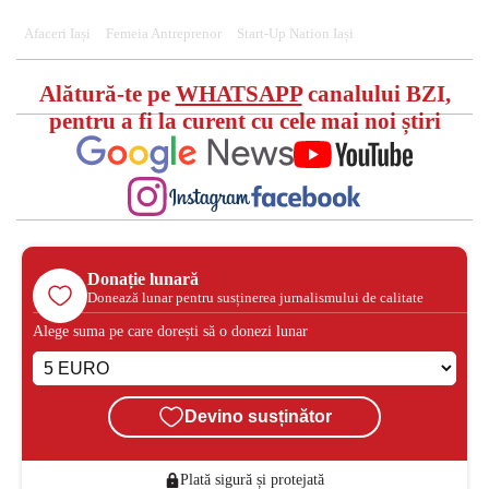
Afaceri Iași
Femeia Antreprenor
Start-Up Nation Iași
Alătură-te pe
WHATSAPP
canalului BZI,
pentru a fi la curent cu cele mai noi știri
Donație lunară
Donează lunar pentru susținerea jurnalismului de calitate
Alege suma pe care dorești să o donezi lunar
Devino susținător
Plată sigură și protejată