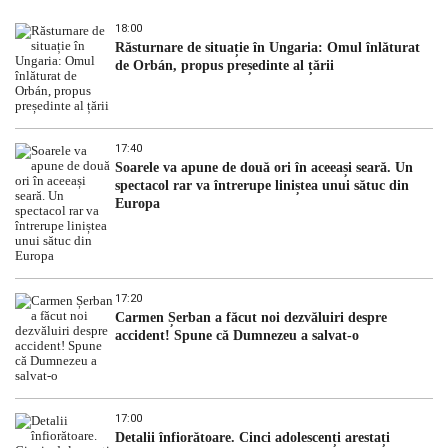
18:00
Răsturnare de situație în Ungaria: Omul înlăturat
de Orbán, propus președinte al țării
17:40
Soarele va apune de două ori în aceeași seară. Un
spectacol rar va întrerupe liniștea unui sătuc din
Europa
17:20
Carmen Șerban a făcut noi dezvăluiri despre
accident! Spune că Dumnezeu a salvat-o
17:00
Detalii înfiorătoare. Cinci adolescenți arestați