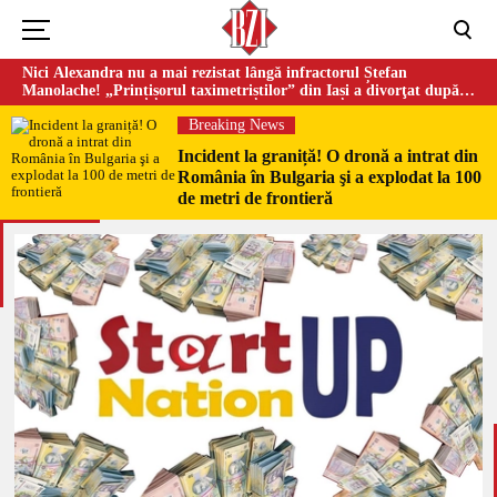
Nici Alexandra nu a mai rezistat lângă infractorul Ștefan
Manolache! „Prințișorul taximetriștilor” din Iași a divorţat după
doi ani de căsnicie
Breaking News
Incident la graniță! O dronă a intrat din
România în Bulgaria şi a explodat la 100
de metri de frontieră