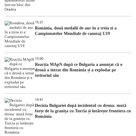
15:21
România, două medalii de aur în a treia zi a
Campionatelor Mondiale de canotaj U19
15:00
Reacția MApN după ce Bulgaria a anunțat că o
dronă a intrat din România și a explodat pe
teritoriul său
14:41
Decizia Bulgariei după incidentul cu drona: mută
forțe de la granița cu Turcia și întărește frontiera cu
România