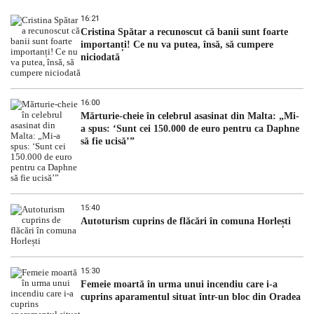
16:21
Cristina Spătar a recunoscut că banii sunt foarte
importanți! Ce nu va putea, însă, să cumpere
niciodată
16:00
Mărturie-cheie în celebrul asasinat din Malta: „Mi-
a spus: ‘Sunt cei 150.000 de euro pentru ca Daphne
să fie ucisă’”
15:40
Autoturism cuprins de flăcări în comuna Horlești
15:30
Femeie moartă în urma unui incendiu care i-a
cuprins aparamentul situat într-un bloc din Oradea