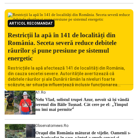
ARTICOL RECOMANDAT
Restricții la apă în 141 de localități din
România. Seceta severă reduce debitele
râurilor și pune presiune pe sistemul
energetic
Restricțiile la apă afectează 141 de localități din România,
din cauza secetei severe. Autoritățile avertizează că
debitele râurilor și ale Dunării rămân la niveluri foarte
scăzute, iar situația influențează inclusiv funcționarea
Centralei Nucleare de la Cernavodă. România se confruntă
A1.ro
cu una dintre cele mai dificile perioade din punct de vedere
Nelu Vlad, solistul trupei Azur, nevoit să își vândă
hidrologic din ultimii ani. Lipsa […]
terenul din Băile Tușnad. Cât cere pe el: „Timpul
nu îmi mai permite”
Observatornews.ro
Oraşul din România măturat de vijelie. Oamenii s-
au baricadat în case, vântul a smuls copaci şi