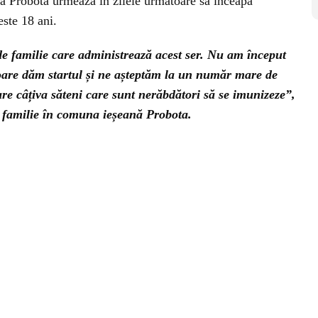
a Probota urmează în zilele următoare să înceapă
este 18 ani.
 de familie care administrează acest ser. Nu am început
oare dăm startul și ne așteptăm la un număr mare de
tare câțiva săteni care sunt nerăbdători să se imunizeze”,
e familie în comuna ieșeană Probota.