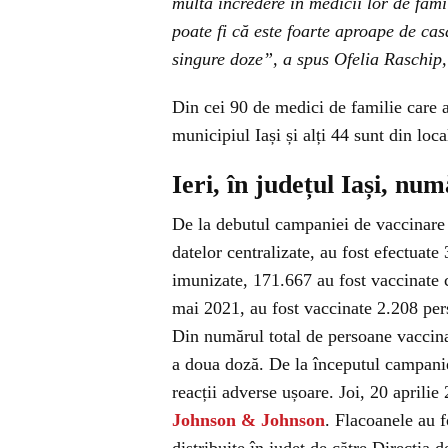
multă încredere în medicii lor de famil
poate fi că este foarte aproape de cas
singure doze”, a spus Ofelia Raschip
Din cei 90 de medici de familie care 
municipiul Iași și alți 44 sunt din local
Ieri, în județul Iași, nu
De la debutul campaniei de vaccinare d
datelor centralizate, au fost efectuat
imunizate, 171.667 au fost vaccinate
mai 2021, au fost vaccinate 2.208 pe
Din numărul total de persoane vaccina
a doua doză. De la începutul campaniei
reacții adverse ușoare. Joi, 20 aprilie
Johnson & Johnson
. Flacoanele au f