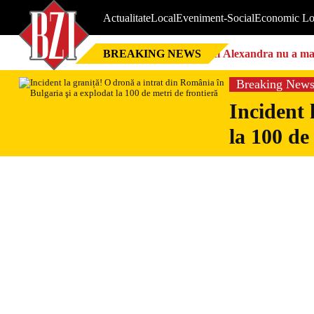
Actualitate
Local
Eveniment-Social
Economic Lo
BREAKING NEWS
Nici Alexandra nu a mai 
Breaking New
Incident 
la 100 de