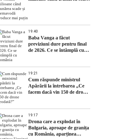
și Cernavodă produce mai
puțin
19:40
Baba Vanga a făcut
previziuni dure pentru final
de 2026. Ce se întâmplă cu
România
19:21
Cum răspunde ministrul
Apărării la întrebarea „Ce
facem dacă vin 150 de drone
deodată?”
19:17
Drona care a explodat în
Bulgaria, aproape de granița
cu România, aparținea