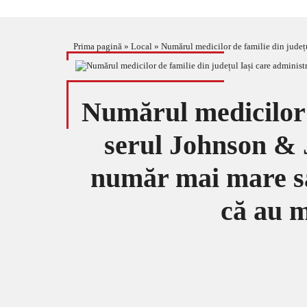
Prima pagină
»
Local
»
Numărul medicilor de familie din județul Iași car
Numărul medicilor d
serul Johnson & J
număr mai mare să 
că au m