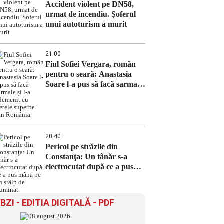
Accident violent pe DN58,
urmat de incendiu. Șoferul
unui autoturism a murit
21:00
Fiul Sofiei Vergara, român
pentru o seară: Anastasia
Soare l-a pus să facă sarmale
și l-a ademenit cu ‘fetele
superbe’ din România
20:40
Pericol pe străzile din
Constanţa: Un tânăr s-a
electrocutat după ce a pus
mâna pe un stâlp de iluminat
BZI - EDITIA DIGITALĂ - PDF