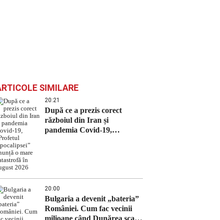
ARTICOLE SIMILARE
20:21
După ce a prezis corect
războiul din Iran și
pandemia Covid-19,
„Profetul Apocalipsei”
anunță o mare catastrofă în
august 2026
20:00
Bulgaria a devenit „bateria”
României. Cum fac vecinii
milioane când Dunărea scade