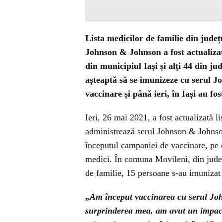
Lista medicilor de familie din județ
Johnson & Johnson a fost actualizat
din municipiul Iași și alți 44 din jud
așteaptă să se imunizeze cu serul 
vaccinare și până ieri, în Iași au f
Ieri, 26 mai 2021, a fost actualizată l
administrează serul Johnson & Johnso
începutul campaniei de vaccinare, pe d
medici. În comuna Movileni, din județ
de familie, 15 persoane s-au imuniza
„Am început vaccinarea cu serul Joh
surprinderea mea, am avut un impact