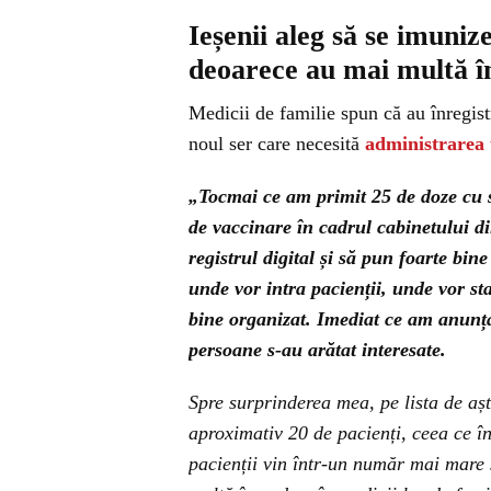
Ieșenii aleg să se imuniz
deoarece au mai multă în
Medicii de familie spun că au înregis
noul ser care necesită
administrarea 
„Tocmai ce am primit 25 de doze cu
de vaccinare în cadrul cabinetului d
registrul digital și să pun foarte bi
unde vor intra pacienții, unde vor st
bine organizat. Imediat ce am anunța
persoane s-au arătat interesate.
Spre surprinderea mea, pe lista de aș
aproximativ 20 de pacienți, ceea ce î
pacienții vin într-un număr mai mare 