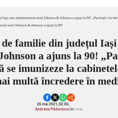
e administrează serul Johnson & Johnson a ajuns la 90! „Pacienții vin într-un număr mai mare să se imuniz
e familie din județul Iaș
ohnson a ajuns la 90! „Pac
se imunizeze la cabinetel
ai multă încredere în medi
26 mai 2021, 02:00,
Andreea Pădurescu
în
LOCAL