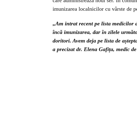
care administrează noul ser. În comun
imunizarea localnicilor cu vârste de p
„Am intrat recent pe lista medicilor
încă imunizarea, dar în zilele următ
doritori. Avem deja pe lista de aștep
a precizat dr. Elena Gafița, medic d