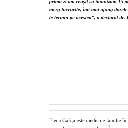
prima zi am reușit să imunizăm 15 p
merg lucrurile, îmi mai ajung dozel
le termin pe acestea”, a declarat dr
Elena Gafița este medic de familie în 