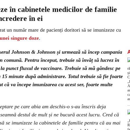
eze în cabinetele medicilor de familie
credere în ei
trat un număr mare de pacienți doritori să se imunizeze cu
unei singure doze
.
 serul Johnson & Johnson și urmează să încep campania
in comună. Pentru început, trebuie să învăț să lucrez în
ne la punct fluxul de vaccinare. Trebuie să mă gândesc pe
a 15 minute după administrare. Totul trebuie să fie foarte
t că va începe imunizarea cu acest ser, foarte multe
teptare pe care abia am deschis-o s-au înscris deja
nseamnă destul de mult și ne bucură acest lucru. Cred că
să se imunizeze la cabinetele de familie pentru că au mai