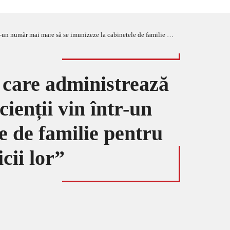
eze la cabinetele de familie pentru că au mai multă încredere în medicii lor”
i care administrează
ienții vin într-un
e de familie pentru
cii lor”