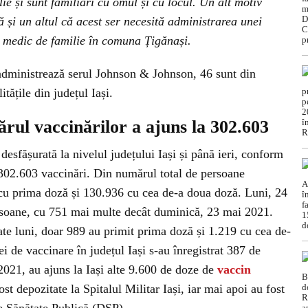
ie și sunt familiari cu omul și cu locul. Un alt motiv
ă și un altul că acest ser necesită administrarea unei
, medic de familie în comuna Țigănași.
administrează serul Johnson & Johnson, 46 sunt din
itățile din județul Iași.
mărul vaccinărilor a ajuns la 302.603
esfășurată la nivelul județului Iași și până ieri, conform
e 302.603 vaccinări. Din numărul total de persoane
 cu prima doză și 130.936 cu cea de-a doua doză. Luni, 24
rsoane, cu 751 mai multe decât duminică, 23 mai 2021.
te luni, doar 989 au primit prima doză și 1.219 cu cea de-
 de vaccinare în județul Iași s-au înregistrat 387 de
 2021, au ajuns la Iași alte 9.600 de doze de
vaccin
ost depozitate la Spitalul Militar Iași, iar mai apoi au fost