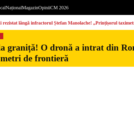
cal
Național
Magazin
Opinii
CM 2026
rezistat lângă infractorul Ștefan Manolache! „Prințișorul taximetri
s
la graniță! O dronă a intrat din Ro
 metri de frontieră