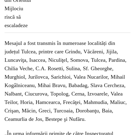
Mesajul a fost transmis în numeroase localități din
județul Tulcea, printre care Grindu, Văcăreni, Jijila,
Luncaviţa, Isaccea, Niculiţel, Somova, Tulcea, Pardina,
Chilia Veche, C.A. Rosetti, Sulina, Sf. Gheorghe,
Murghiol, Jurilovca, Sarichioi, Valea Nucarilor, Mihail
Kogâlniceanu, Mihai Bravu, Babadag, Slava Cercheza,
Nalbant, Ciucurova, Topolog, Cerna, Izvoarele, Valea
Teilor, Horia, Hamcearca, Frecăţei, Mahmudia, Maliuc,
Crişan, Măcin, Greci, Turcoaia, Dorobanţu, Baia,
Ceamurlia de Jos, Bestepe şi Nufăru.
„În urma informării primite de către Inspectoratul