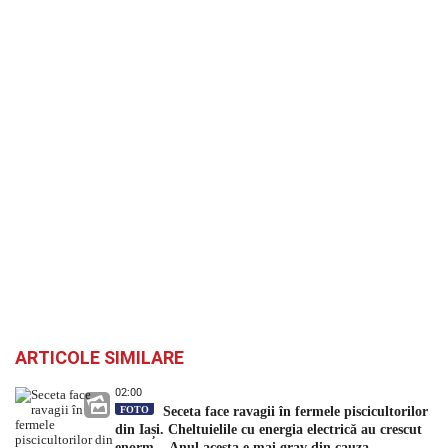
ARTICOLE SIMILARE
02:00
FOTO
Seceta face ravagii în fermele piscicultorilor
din Iași. Cheltuielile cu energia electrică au crescut
enorm. „Anul acesta e mai grav din cauza