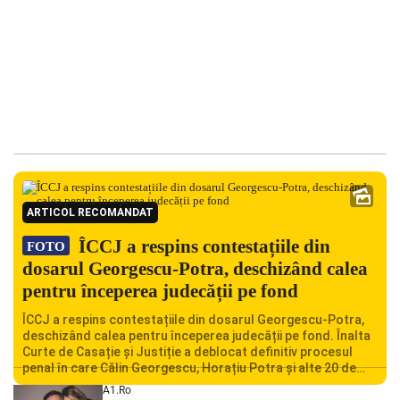
ARTICOL RECOMANDAT
ÎCCJ a respins contestațiile din
FOTO
dosarul Georgescu-Potra, deschizând calea
pentru începerea judecății pe fond
ÎCCJ a respins contestațiile din dosarul Georgescu-Potra,
deschizând calea pentru începerea judecății pe fond. Înalta
Curte de Casație și Justiție a deblocat definitiv procesul
penal în care Călin Georgescu, Horațiu Potra și alte 20 de
persoane sunt acuzați de acțiuni îndreptate împotriva
A1.ro
ordinii constituționale. În ședința din camera preliminară,