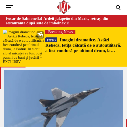
Focar de Salmonella! Ardeii jalapeño din Mexic, retrași din
restaurante după sute de îmbolnăviri
Breaking News
Imagini dramatice. Astăzi
FOTO
Rebeca, fetița călcată de o autoutilitară,
a fost condusă pe ultimul drum, la
Poduri. În sicriul alb al micuței au fost
puși pumni de bani și jucării –
EXCLUSIV