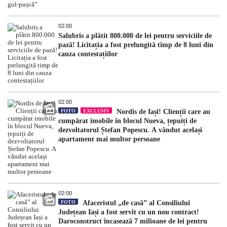
02:00
Salubris a plătit 800.000 de lei pentru serviciile de
pază! Licitația a fost prelungită timp de 8 luni din
cauza contestațiilor
02:00
FOTO
EXCLUSIV
Nordis de Iași! Clienții care au
cumpărat imobile în blocul Nueva, țepuiți de
dezvoltatorul Ștefan Popescu. A vândut același
apartament mai multor persoane
02:00
FOTO
Afaceristul „de casă” al Consiliului
Județean Iași a fost servit cu un nou contract!
Daroconstruct încasează 7 milioane de lei pentru