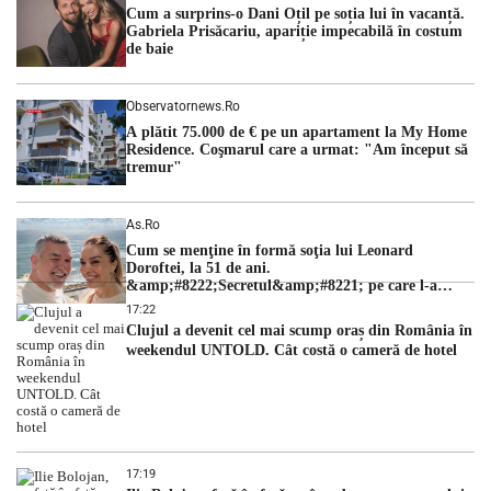
Cum a surprins-o Dani Oțil pe soția lui în vacanță.
judecătorii de la instanța supremă au […]
Gabriela Prisăcariu, apariție impecabilă în costum
de baie
Observatornews.ro
A plătit 75.000 de € pe un apartament la My Home
Residence. Coşmarul care a urmat: "Am început să
tremur"
As.ro
Cum se menţine în formă soţia lui Leonard
Doroftei, la 51 de ani.
&amp;#8222;Secretul&amp;#8221; pe care l-a
dezvăluit
17:22
Clujul a devenit cel mai scump oraș din România în
weekendul UNTOLD. Cât costă o cameră de hotel
17:19