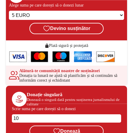
Alege suma pe care dorești să o donezi lunar
Devino susținător
Plată sigură și protejată
Alătură-te comunității noastre de susținători
Donația ta lunară ne ajută să planificăm și să continuăm să
informăm corect și echidistant
Donație singulară
Donează o singură dată pentru susținerea jurnalismului de
calitate
Scrie suma pe care dorești să o donezi
Donează