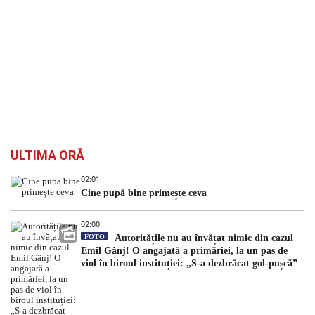
ULTIMA ORĂ
02:01
Cine pupă bine primește ceva
02:00
FOTO
Autoritățile nu au învățat nimic din cazul
Emil Gânj! O angajată a primăriei, la un pas de
viol în biroul instituției: „S-a dezbrăcat gol-pușcă”