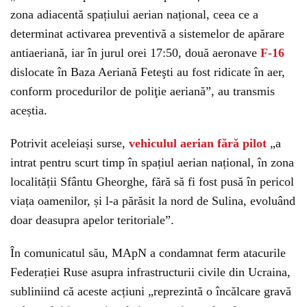
zona adiacentă spațiului aerian național, ceea ce a
determinat activarea preventivă a sistemelor de apărare
antiaeriană, iar în jurul orei 17:50, două aeronave
F-16
dislocate în Baza Aeriană Feteşti au fost ridicate în aer,
conform procedurilor de poliţie aeriană”, au transmis
aceștia.
Potrivit aceleiași surse,
vehiculul aerian fără pilot
„a
intrat pentru scurt timp în spațiul aerian național, în zona
localității Sfântu Gheorghe, fără să fi fost pusă în pericol
viața oamenilor, și l-a părăsit la nord de Sulina, evoluând
doar deasupra apelor teritoriale”.
În comunicatul său, MApN a condamnat ferm atacurile
Federației Ruse asupra infrastructurii civile din Ucraina,
subliniind că aceste acțiuni „reprezintă o încălcare gravă