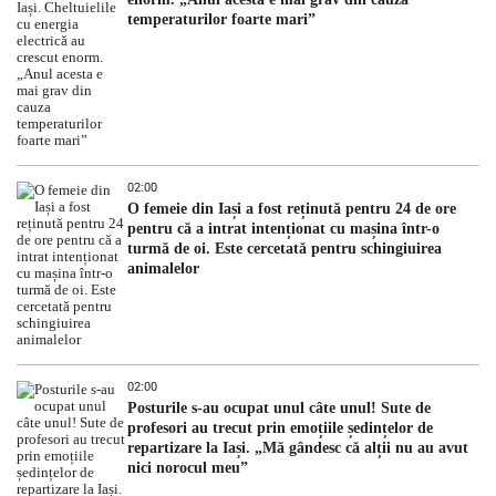
temperaturilor foarte mari”
02:00
O femeie din Iași a fost reținută pentru 24 de ore
pentru că a intrat intenționat cu mașina într-o
turmă de oi. Este cercetată pentru schingiuirea
animalelor
02:00
Posturile s-au ocupat unul câte unul! Sute de
profesori au trecut prin emoțiile ședințelor de
repartizare la Iași. „Mă gândesc că alții nu au avut
nici norocul meu”