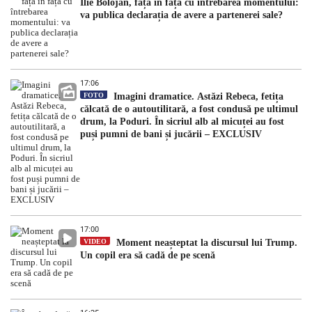
Ilie Bolojan, față în față cu întrebarea momentului:
va publica declarația de avere a partenerei sale?
17:06
FOTO
Imagini dramatice. Astăzi Rebeca, fetița
călcată de o autoutilitară, a fost condusă pe ultimul
drum, la Poduri. În sicriul alb al micuței au fost
puși pumni de bani și jucării – EXCLUSIV
17:00
VIDEO
Moment neașteptat la discursul lui Trump.
Un copil era să cadă de pe scenă