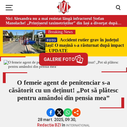
Nici Alexandra nu a mai rezistat lângă infractorul Ștefan
Manolache! „Prințișorul taximetriștilor” din Iași a divorţat după
doi ani de căsnicie
Breaking News
Accident rutier grav în județul
FOTO
Iași! O mașină s-a răsturnat după impact
– UPDATE
GALERIE FOTO
2
O femeie agent de penitenciar s-a
căsătorit cu un deținut! „Pot să plătesc
pentru amândoi din pensia mea”
28 mart. 2025, 09:30,
Redacția BZI
în
INTERNATIONAL