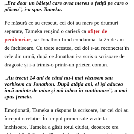
„Era doar un băiețel care avea mereu o fetiță pe care o
plăcea”, i-a spus Tameka.
Pe măsură ce au crescut, cei doi au mers pe drumuri
separate, Tameka reușind o carieră ca
ofițer de
penitenciar
, iar Jonathon fiind condamnat la 25 de ani
de închisoare. Cu toate acestea, cei doi s-au reconectat în
cele din urmă, după ce Jonathan i-a scris o scrisoare de
dragoste și i-a trimis-o printr-un prieten comun.
„Au trecut 14 ani de când nu-l mai văzusem sau
vorbisem cu Jonathon. După atâția ani, el își aducea
încă aminte de mine și mă iubea în continuare”, a mai
spus femeia.
Emoționată, Tameka a răspuns la scrisoare, iar cei doi au
început o relație. În timpul primei sale vizite la
închisoare, Tameka a găsit totul ciudat, deoarece era