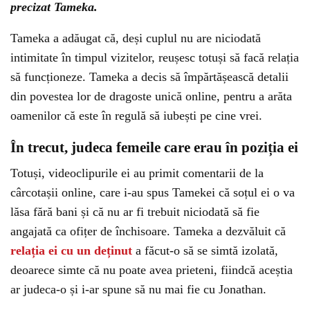
precizat Tameka.
Tameka a adăugat că, deși cuplul nu are niciodată
intimitate în timpul vizitelor, reușesc totuși să facă relația
să funcționeze. Tameka a decis să împărtășească detalii
din povestea lor de dragoste unică online, pentru a arăta
oamenilor că este în regulă să iubești pe cine vrei.
În trecut, judeca femeile care erau în poziția ei
Totuși, videoclipurile ei au primit comentarii de la
cârcotașii online, care i-au spus Tamekei că soțul ei o va
lăsa fără bani și că nu ar fi trebuit niciodată să fie
angajată ca ofițer de închisoare. Tameka a dezvăluit că
relația ei cu un deținut
a făcut-o să se simtă izolată,
deoarece simte că nu poate avea prieteni, fiindcă aceștia
ar judeca-o și i-ar spune să nu mai fie cu Jonathan.