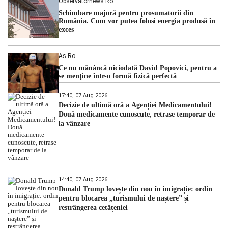
Observatornews.ro
Schimbare majoră pentru prosumatorii din
România. Cum vor putea folosi energia produsă în
exces
As.ro
Ce nu mănâncă niciodată David Popovici, pentru a
se menţine într-o formă fizică perfectă
17:40, 07 Aug 2026
Decizie de ultimă oră a Agenției Medicamentului!
Două medicamente cunoscute, retrase temporar de
la vânzare
14:40, 07 Aug 2026
Donald Trump lovește din nou în imigrație: ordin
pentru blocarea „turismului de naștere” și
restrângerea cetățeniei