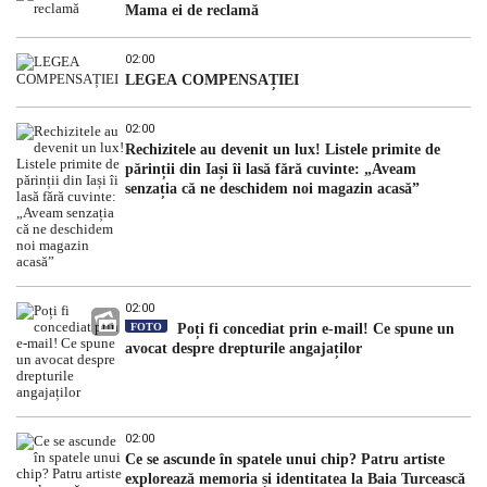
Mama ei de reclamă
02:00
LEGEA COMPENSAȚIEI
02:00
Rechizitele au devenit un lux! Listele primite de
părinții din Iași îi lasă fără cuvinte: „Aveam
senzația că ne deschidem noi magazin acasă”
02:00
FOTO
Poți fi concediat prin e-mail! Ce spune un
avocat despre drepturile angajaților
02:00
Ce se ascunde în spatele unui chip? Patru artiste
explorează memoria și identitatea la Baia Turcească