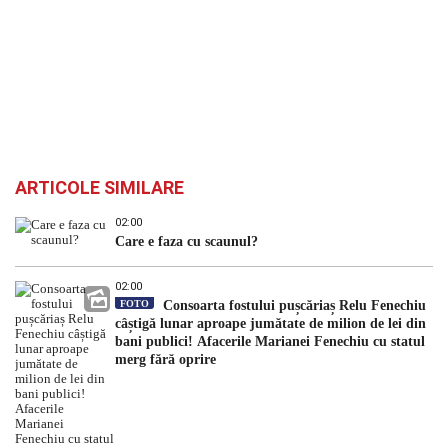
ARTICOLE SIMILARE
02:00
Care e faza cu scaunul?
02:00
FOTO
Consoarta fostului pușcăriaș Relu Fenechiu
câștigă lunar aproape jumătate de milion de lei din
bani publici! Afacerile Marianei Fenechiu cu statul
merg fără oprire