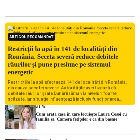
ARTICOL RECOMANDAT
Restricții la apă în 141 de localități din
România. Seceta severă reduce debitele
râurilor și pune presiune pe sistemul
energetic
Restricțiile la apă afectează 141 de localități din România,
din cauza secetei severe. Autoritățile avertizează că
debitele râurilor și ale Dunării rămân la niveluri foarte
scăzute, iar situația influențează inclusiv funcționarea
Centralei Nucleare de la Cernavodă. România se confruntă
A1.ro
cu una dintre cele mai dificile perioade din punct de vedere
Cum arată casa în care locuiește Laura Cosoi cu
hidrologic din ultimii ani. Lipsa […]
familia sa. Camera fetițelor e ca din basme