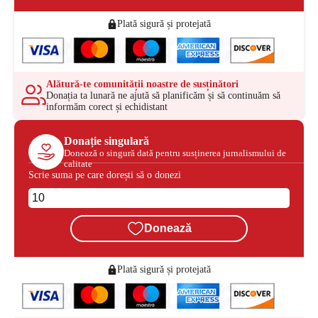
Plată sigură și protejată
Alătură-te comunității noastre de susținători
Donația ta lunară ne ajută să planificăm și să continuăm să
informăm corect și echidistant
Donație singulară
Donează o singură dată pentru susținerea jurnalismului de
calitate
Scrie suma pe care dorești să o donezi
Donează
Plată sigură și protejată