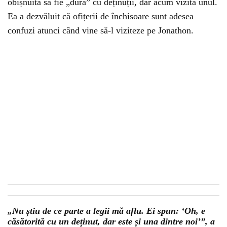
obișnuită să fie „dură” cu deținuții, dar acum vizita unul.
Ea a dezvăluit că ofițerii de închisoare sunt adesea
confuzi atunci când vine să-l viziteze pe Jonathon.
„Nu știu de ce parte a legii mă aflu. Ei spun: ‘Oh, e
căsătorită cu un deținut, dar este și una dintre noi’”, a