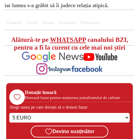
iar lumea s-a grăbit să îi judece relația atipică.
Casatorie
Cuplu
Detinut
Inchisoare
Penitenciar
Alătură-te pe
WHATSAPP
canalului BZI,
pentru a fi la curent cu cele mai noi știri
Donație lunară
Donează lunar pentru susținerea jurnalismului de calitate
Alege suma pe care dorești să o donezi lunar
Devino susținător