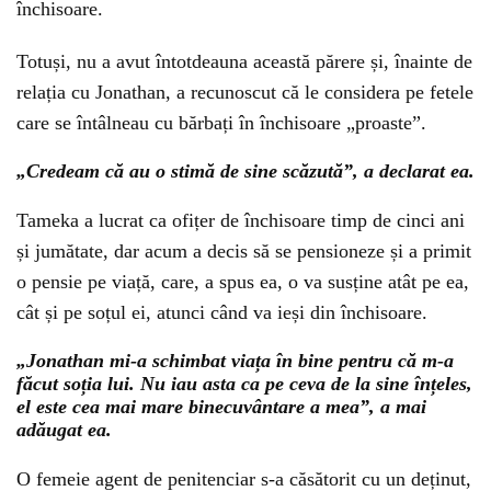
închisoare.
Totuși, nu a avut întotdeauna această părere și, înainte de
relația cu Jonathan, a recunoscut că le considera pe fetele
care se întâlneau cu bărbați în închisoare „proaste”.
„Credeam că au o stimă de sine scăzută”, a declarat ea.
Tameka a lucrat ca ofițer de închisoare timp de cinci ani
și jumătate, dar acum a decis să se pensioneze și a primit
o pensie pe viață, care, a spus ea, o va susține atât pe ea,
cât și pe soțul ei, atunci când va ieși din închisoare.
„Jonathan mi-a schimbat viața în bine pentru că m-a
făcut soția lui. Nu iau asta ca pe ceva de la sine înțeles,
el este cea mai mare binecuvântare a mea”, a mai
adăugat ea.
O femeie agent de penitenciar s-a căsătorit cu un deținut,