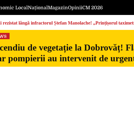
nomic Local
Național
Magazin
Opinii
CM 2026
rezistat lângă infractorul Ștefan Manolache! „Prințișorul taximetri
ews
cendiu de vegetație la Dobrovăț! Fl
iar pompierii au intervenit de urgen