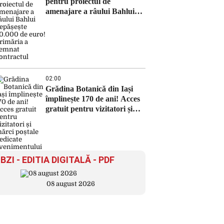
pentru proiectul de
amenajare a râului Bahlui
depășește 50.000 de euro!
Primăria a semnat contractul
02:00
Grădina Botanică din Iași
împlinește 170 de ani! Acces
gratuit pentru vizitatori și
mărci poștale dedicate
evenimentului
BZI - EDITIA DIGITALĂ - PDF
08 august 2026