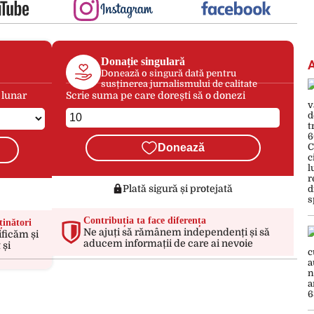
Donație singulară
Donează o singură dată pentru
susținerea jurnalismului de calitate
 lunar
Scrie suma pe care dorești să o donezi
Donează
Plată sigură și protejată
Contribuția ta face diferența
ținători
Ne ajuți să rămânem independenți și să
ificăm și
aducem informații de care ai nevoie
 și