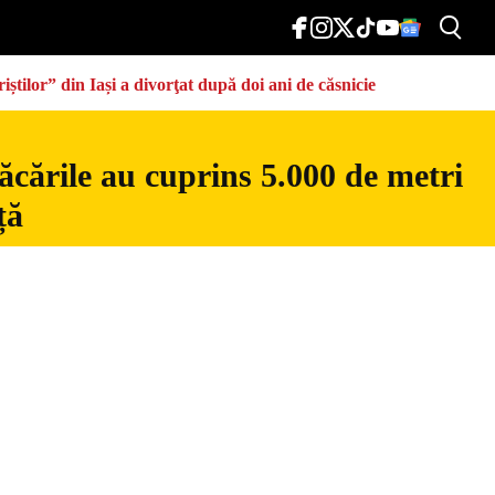
știlor” din Iași a divorţat după doi ani de căsnicie
ăcările au cuprins 5.000 de metri
ță