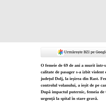
Urmărește BZI pe Googl
O femeie de 69 de ani a murit într-u
calitate de pasager s-a izbit viole
județul Dolj, la ieșirea din Rast. Fe
controlul volanului, a ieșit de pe c
După impactul puternic, femeia de 69
urgență la spital în stare gravă.