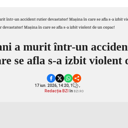
rit într-un accident rutier devastator! Mașina în care se afla s-a izbit v
ni a murit într-un acciden
re se afla s-a izbit violent
17 iun. 2026, 14:20,
1
,
Redacția BZI
în
BZI.RO