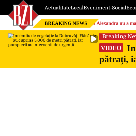
Actualitate
Local
Eveniment-Social
Eco
BREAKING NEWS
Nici Alexandra nu a mai 
Breaking N
In
VIDEO
pătrați, 