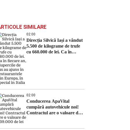
ARTICOLE SIMILARE
02:00
Direcția Silvică Iași a vândut
5.500 de kilograme de trufe
cu 660.000 de lei. Ca în
fiecare an, ciupercile de lux
au ajuns în restaurantele din
Europa, în special în Italia
02:00
Conducerea ApaVital
cumpără autovehicule noi!
Contractul are o valoare de
639.000 de lei