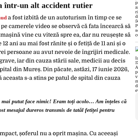
a într-un alt accident rutier
ăud
a fost izbită de un autoturism în timp ce se
e pe camerele video se observă că fata încearcă să
 mașină vine cu viteză spre ea, dar nu reușește să
12 ani au mai fost rănite și o fetiță de 11 ani și o
trei persoane au avut nevoie de îngrijiri medicale.
 grave, iar din cauza stării sale, medicii au decis
pital din Mureș. Din păcate, astăzi, 17 iunie 2026,
că aceasta s-a stins pe patul de spital din cauza
a mai putut face nimic! Eram toți acolo… Am înțeles că
t mesajul dureros transmis de tatăl fetiței pentru
impact, șoferul nu a oprit mașina. Cu aceeași