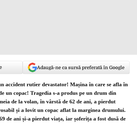
e
Adaugă-ne ca sursă preferată în Google
n accident rutier devastator! Mașina în care se afla în
nt de un copac! Tragedia s-a produs pe un drum din
meia de la volan, în vârstă de 62 de ani, a pierdut
arosabil și a lovit un copac aflat la marginea drumului.
 de ani și-a pierdut viața, iar șoferița a fost dusă de