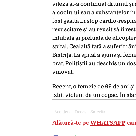
viteză și-a continuat drumul și a
alcoolului sau a substanțelor in
fost găsită în stop cardio-respi
resuscitare și au reușit să îi res
intubată și preluată de elicopt
spital. Cealaltă fată a suferit 
Bistrița. La spital a ajuns și fem
braț. Polițiștii au deschis un do
vinovat.
Recent, o femeie de 69 de ani și
izbit violent de un copac. În star
Accident
Deces
Soferita
Alătură-te pe
WHATSAPP
can