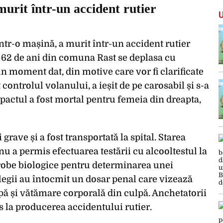
murit într-un accident rutier
ntr-o mașină, a murit într-un accident rutier
e 62 de ani din comuna Rast se deplasa cu
un moment dat, din motive care vor fi clarificate
controlul volanului, a ieșit de pe carosabil și s-a
pactul a fost mortal pentru femeia din dreapta,
grave și a fost transportată la spital. Starea
u a permis efectuarea testării cu alcooltestul la
 probe biologice pentru determinarea unei
egii au întocmit un dosar penal care vizează
lpă și vătămare corporală din culpă. Anchetatorii
us la producerea accidentului rutier.