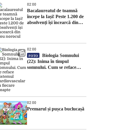
02:00
Bacalaureatul de toamnă
începe la Iași! Peste 1.200 de
absolvenți își încearcă din
nou norocul
02:00
Biologia Somnului
FOTO
(22): Inima în timpul
somnului. Cum se reface
sistemul cardiovascular în
fiecare noapte
02:00
Premarul și pușca buclucașă