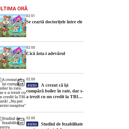
ULTIMA ORĂ
02:01
Se ceartă doctorițele între ele
02:00
Cică ăsta-i adevărul
02:00
A crezut că își
FOTO
cumpără boiler în rate, dar s-
a trezit cu un credit la TBI
Bank! „Nu pot dormi
noaptea”
02:00
Studiul de fezabilitate
FOTO