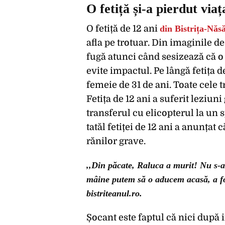
O fetiță și-a pierdut viaț
O fetiță de 12 ani
din Bistrița-Năs
afla pe trotuar. Din imaginile d
fugă atunci când sesizează că o
evite impactul. Pe lângă fetița de 
femeie de 31 de ani. Toate cele 
Fetița de 12 ani a suferit leziuni
transferul cu elicopterul la un s
tatăl fetiței de 12 ani a anunțat 
rănilor grave.
,,Din păcate, Raluca a murit! Nu s-
mâine putem să o aducem acasă, a fos
bistriteanul.ro.
Șocant este faptul că nici după 