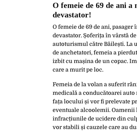
O femeie de 69 de ani a 
devastator!
O femeie de 69 de ani, pasager î
devastator. Șoferița în vârstă d
autoturismul către Băilești. La 
de anchetatori, femeia a pierdut 
izbit cu mașina de un copac. Im
care a murit pe loc.
Femeia de la volan a suferit răni 
medicală a conducătoarei auto n
fața locului și vor fi prelevate
eventuale alcoolemii. Oamenii l
infracțiunile de ucidere din cu
vor stabili și cauzele care au d