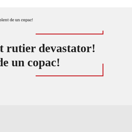
iolent de un copac!
t rutier devastator!
 de un copac!