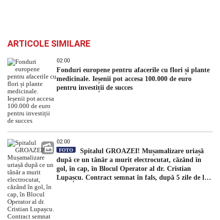
ARTICOLE SIMILARE
02:00
Fonduri europene pentru afacerile cu flori și plante
medicinale. Ieșenii pot accesa 100.000 de euro
pentru investiții de succes
02:00
FOTO
Spitalul GROAZEI! Mușamalizare uriașă
după ce un tânăr a murit electrocutat, căzând în
gol, în cap, în Blocul Operator al dr. Cristian
Lupașcu. Contract semnat în fals, după 5 zile de la
accident, de managerul Daniel Timofte, la Spitalul
„Sfântul Spiridon”