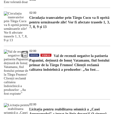
02:00
Circulația tramvaielor prin Târgu Cucu va fi oprită
pentru următoarele zile! Vor fi afectate traseele 1, 3,
7, 8, 9 și 13
02:00
FOTO
VIDEO
Val de recenzii negative la patiseria
Papanini, deținută de Ionuț Vatamanu, fiul fostului
primar de la Târgu Frumos! Clienții reclamă
calitatea îndoielnică a produselor: „Au fost
expirate”
02:00
Licitația pentru reabilitarea seismică a „Casei
Agronomului” a intrat în linie dreaptă! O singură