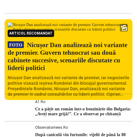
ARTICOL RECOMANDAT
Nicușor Dan analizează noi variante
FOTO
de premier. Guvern tehnocrat sau două
cabinete succesive, scenariile discutate cu
liderii politici
Nicușor Dan analizează noi variante de premier, iar negocierile
politice vizează ieșirea României din blocajul guvernamental.
Președintele României, Nicușor Dan, analizează noi variante
de premier în cadrul consultărilor cu liderii politici. Ciprian
Ciucu vorbește despre scenariul unui guvern tehnocrat și
A1.ro
despre posibilitatea a două cabinete succesive. Nicușor Dan
Ce a pățit un român într-o benzinărie din Bulgaria:
analizează noi variante de premier România traversează […]
„Aveți mare grijă!”. Ce a observat pe chitanță
Observatornews.ro
După caniculă vin furtunile: vijelii de până la 80