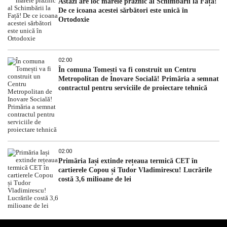
Astăzi are loc marele praznic al Schimbării la Față!
De ce icoana acestei sărbători este unică în
Ortodoxie
02:00
În comuna Tomești va fi construit un Centru
Metropolitan de Inovare Socială! Primăria a semnat
contractul pentru serviciile de proiectare tehnică
02:00
Primăria Iași extinde rețeaua termică CET în
cartierele Copou și Tudor Vladimirescu! Lucrările
costă 3,6 milioane de lei