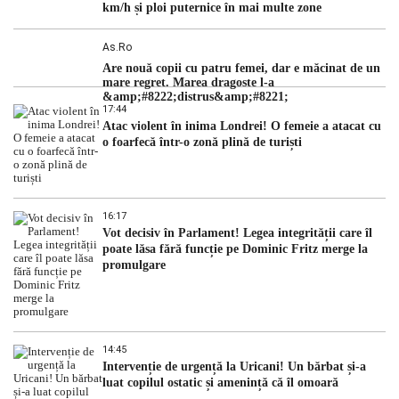
km/h și ploi puternice în mai multe zone
As.ro
Are nouă copii cu patru femei, dar e măcinat de un
mare regret. Marea dragoste l-a
&amp;#8222;distrus&amp;#8221;
17:44
Atac violent în inima Londrei! O femeie a atacat cu
o foarfecă într-o zonă plină de turiști
16:17
Vot decisiv în Parlament! Legea integrității care îl
poate lăsa fără funcție pe Dominic Fritz merge la
promulgare
14:45
Intervenție de urgență la Uricani! Un bărbat și-a
luat copilul ostatic și amenință că îl omoară