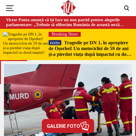
Victor Ponta anunță că își face un nou partid pentru alegerile
parlamentare: „Trebuie să eliberăm România de această sectă
globalistă”
Breaking News
Tragedie pe DN 1, în apropiere
FOTO
de Oșorhei! Un motociclist de 59 de ani
și-a pierdut viața după impactul cu două
mașini!
GALERIE FOTO
3