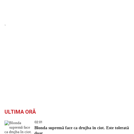
`
ULTIMA ORĂ
02:01
Blonda supremă face ca drujba în ciot. Este tolerată
doar