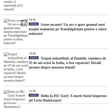
14:35
FOTO
Scene șocante! Un urs a spart geamul unei
mașini staționate pe Transfăgărășan pentru a căuta
mâncare!
13:50
FOTO
Trupul neînsuflețit al Danielei, românca de
35 de ani ucisă în Italia, a fost repatriat! Detalii
șocante despre moartea femeii!
12:35
FOTO
Doliu la ISU Gorj! A murit fostul inspector-
șef Liviu Dumitrașcu!