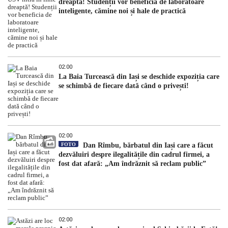
dreaptă! Studenții vor beneficia de laboratoare
inteligente, cămine noi și hale de practică
02:00
La Baia Turcească din Iași se deschide expoziția care
se schimbă de fiecare dată când o privești!
02:00
FOTO
Dan Rîmbu, bărbatul din Iași care a făcut
dezvăluiri despre ilegalitățile din cadrul firmei, a
fost dat afară: „Am îndrăznit să reclam public”
02:00