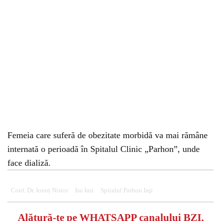
Femeia care suferă de obezitate morbidă va mai rămâne
internată o perioadă în Spitalul Clinic „Parhon”, unde
face dializă.
Conf. Dr. Ionuț Nistor
Isu Iasi
Spitalul Parhon Iaşi
Alătură-te pe
WHATSAPP
canalului BZI,