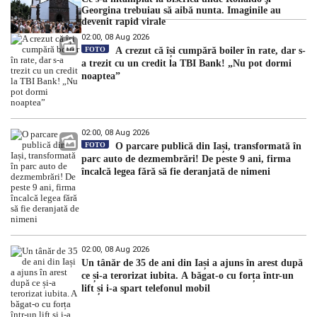
Georgina trebuiau să aibă nunta. Imaginile au
devenit rapid virale
02:00, 08 Aug 2026
FOTO
A crezut că își cumpără boiler în rate, dar s-
a trezit cu un credit la TBI Bank! „Nu pot dormi
noaptea”
02:00, 08 Aug 2026
FOTO
O parcare publică din Iași, transformată în
parc auto de dezmembrări! De peste 9 ani, firma
încalcă legea fără să fie deranjată de nimeni
02:00, 08 Aug 2026
Un tânăr de 35 de ani din Iași a ajuns în arest după
ce și-a terorizat iubita. A băgat-o cu forța într-un
lift și i-a spart telefonul mobil