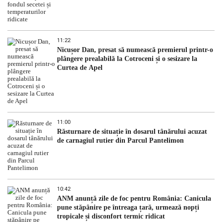
11:22
Nicușor Dan, presat să numească premierul printr-o
plângere prealabilă la Cotroceni și o sesizare la
Curtea de Apel
11:00
Răsturnare de situație în dosarul tânărului acuzat
de carnagiul rutier din Parcul Pantelimon
10:42
ANM anunță zile de foc pentru România: Canicula
pune stăpânire pe întreaga țară, urmează nopți
tropicale și disconfort termic ridicat