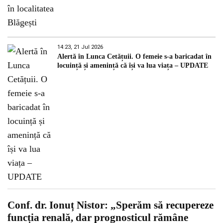
14:23, 21 Jul 2026
Alertă în Lunca Cetățuii. O femeie s-a baricadat în
locuință și amenință că își va lua viața – UPDATE
Conf. dr. Ionuț Nistor: „Sperăm să recupereze
funcția renală, dar prognosticul rămâne