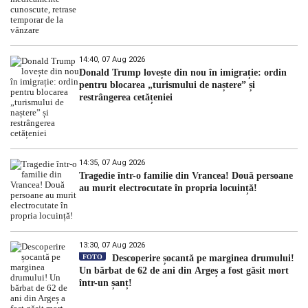
14:40, 07 Aug 2026
Donald Trump lovește din nou în imigrație: ordin
pentru blocarea „turismului de naștere” și
restrângerea cetățeniei
14:35, 07 Aug 2026
Tragedie într-o familie din Vrancea! Două persoane
au murit electrocutate în propria locuință!
13:30, 07 Aug 2026
FOTO
Descoperire șocantă pe marginea drumului!
Un bărbat de 62 de ani din Argeș a fost găsit mort
într-un șanț!