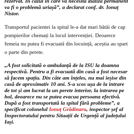
rezervat. În cazul în care va necesita dializă permanent
va fi o problemă uriașă”, a declarat conf. dr. Ionuț
Nistor.
Transportul pacientei la spital le-a dat mari bătăi de cap
pompierilor chemați la locul intervenției. Deoarece
femeia nu putea fi evacuată din locuință, aceștia au spart
o parte din perete.
„A fost solicitată o ambulanță de la ISU la doamna
respectivă. Pentru a fi evacuată din casă a fost necesar
să facem spațiu. Din câte am înțeles, nu mai ieșise din
casă de aproximativ 10 ani. S-a scos ușa de la intrare
de tot și am lucrat la un perete interior, la intrarea pe
hol, deoarece nu se putea evacua persoana efectivă.
După a fost transportată la spital fără probleme”, a
specificat colonelul
Ionuț Grădinaru
, inspector șef al
Inspectoratului pentru Situații de Urgență al județului
Iași.