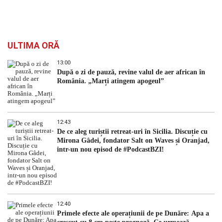
ULTIMA ORĂ
13:00
După o zi de pauză, revine valul de aer african în
România. „Marți atingem apogeul”
12:43
De ce aleg turiștii retreat-uri în Sicilia. Discuție cu
Mirona Gâdei, fondator Salt on Waves și Oranjad,
intr-un nou episod de #PodcastBZI!
12:40
Primele efecte ale operațiunii de pe Dunăre: Apa a