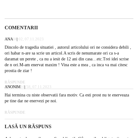
COMENTARII
ANA
08:02, 07.11.2023
Dincolo de tragedia situatiei , autorul articolului ori ne considera debili ,
ori habar n-are sa scrie un articol.A scris de nenumarate ori ca s-a
daramat un perete , ca nu a iesit de 12 ani din casa…etc.Trei idei scrise
de n ori.M-am enervat maxim ! Vina este a mea , ca inca va mai citesc
prostia de ziar !
RĂSPUNDE
ANONIM
10:58, 07.11.2023
Hai termina cu niste observatii fara motiv. Ca esti prost nu te enerveaza
pe tine dar ne enervezi pe noi.
RĂSPUNDE
LASĂ UN RĂSPUNS