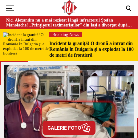
Nici Alexandra nu a mai rezistat lângă infractorul Ștefan
Manolache! „Prințișorul taximetriștilor” din Iași a divorţat după
doi ani de căsnicie
Breaking News
Incident la graniță! O dronă a intrat din
România în Bulgaria şi a explodat la 100
de metri de frontieră
GALERIE FOTO
6