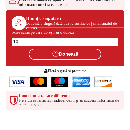
informăm corect și echidistant
Donație singulară
Donează o singură dată pentru susținerea jurnalismului de
calitate
Scrie suma pe care dorești să o donezi
Donează
Plată sigură și protejată
Contribuția ta face diferența
Ne ajuți să rămânem independenți și să aducem informații de
care ai nevoie