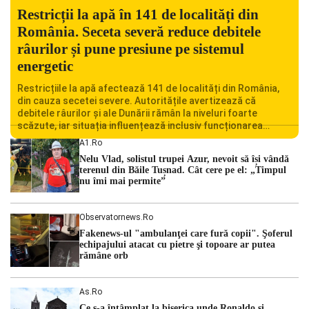
Restricții la apă în 141 de localități din
România. Seceta severă reduce debitele
râurilor și pune presiune pe sistemul
energetic
Restricțiile la apă afectează 141 de localități din România,
din cauza secetei severe. Autoritățile avertizează că
debitele râurilor și ale Dunării rămân la niveluri foarte
scăzute, iar situația influențează inclusiv funcționarea
Centralei Nucleare de la Cernavodă. România se confruntă
A1.ro
cu una dintre cele mai dificile perioade din punct de vedere
Nelu Vlad, solistul trupei Azur, nevoit să își vândă
hidrologic din ultimii ani. Lipsa […]
terenul din Băile Tușnad. Cât cere pe el: „Timpul
nu îmi mai permite”
Observatornews.ro
Fakenews-ul "ambulanţei care fură copii". Şoferul
echipajului atacat cu pietre şi topoare ar putea
rămâne orb
As.ro
Ce s-a întâmplat la biserica unde Ronaldo şi