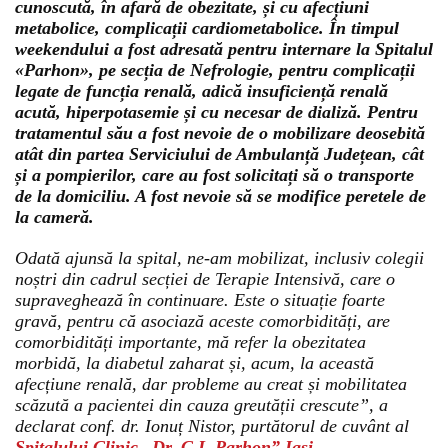
cunoscută, în afară de obezitate, și cu afecțiuni
metabolice, complicații cardiometabolice. În timpul
weekendului a fost adresată pentru internare la Spitalul
«Parhon», pe secția de Nefrologie, pentru complicații
legate de funcția renală, adică insuficiență renală
acută, hiperpotasemie și cu necesar de dializă. Pentru
tratamentul său a fost nevoie de o mobilizare deosebită
atât din partea Serviciului de Ambulanță Județean, cât
și a pompierilor, care au fost solicitați să o transporte
de la domiciliu. A fost nevoie să se modifice peretele de
la cameră.
Odată ajunsă la spital, ne-am mobilizat, inclusiv colegii
noștri din cadrul secției de Terapie Intensivă, care o
supraveghează în continuare. Este o situație foarte
gravă, pentru că asociază aceste comorbidități, are
comorbidități importante, mă refer la obezitatea
morbidă, la diabetul zaharat și, acum, la această
afecțiune renală, dar probleme au creat și mobilitatea
scăzută a pacientei din cauza greutății crescute”, a
declarat conf. dr. Ionuț Nistor, purtătorul de cuvânt al
Spitalului Clinic „Dr. C.I. Parhon” Iași.