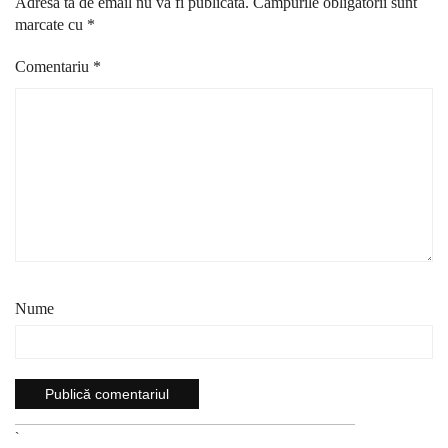
Adresa ta de email nu va fi publicată.
Câmpurile obligatorii sunt
marcate cu
*
Comentariu
*
Nume
`