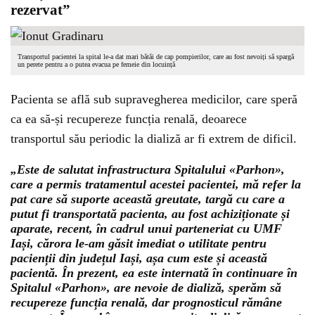
rezervat”
Transportul pacientei la spital le-a dat mari bătăi de cap pompierilor, care au fost nevoiți să spargă
un perete pentru a o putea evacua pe femeie din locuință
Pacienta se află sub supravegherea medicilor, care speră
ca ea să-și recupereze funcția renală, deoarece
transportul său periodic la dializă ar fi extrem de dificil.
„Este de salutat infrastructura Spitalului «Parhon»,
care a permis tratamentul acestei pacientei, mă refer la
pat care să suporte această greutate, targă cu care a
putut fi transportată pacienta, au fost achiziționate și
aparate, recent, în cadrul unui parteneriat cu UMF
Iași, cărora le-am găsit imediat o utilitate pentru
pacienții din județul Iași, așa cum este și această
pacientă. În prezent, ea este internată în continuare în
Spitalul «Parhon», are nevoie de dializă, sperăm să
recupereze funcția renală, dar prognosticul rămâne