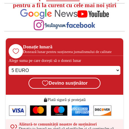
pentru a fi la curent cu cele mai noi știri
Donație lunară
Donează lunar pentru susținerea jurnalismului de calitate
Alege suma pe care dorești să o donezi lunar
Devino susținător
Plată sigură și protejată
Alătură-te comunității noastre de susținători
Donația ta lunară ne ajută să planificăm și să continuăm să