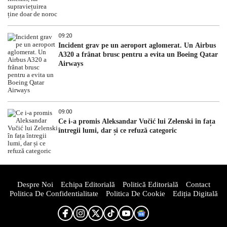
09:20
Incident grav pe un aeroport aglomerat. Un Airbus
A320 a frânat brusc pentru a evita un Boeing Qatar
Airways
09:00
Ce i-a promis Aleksandar Vučić lui Zelenski în fața
întregii lumi, dar și ce refuză categoric
Despre Noi
Echipa Editorială
Politică Editorială
Contact
Politica De Confidentialitate
Politica De Cookie
Ediția Digitală