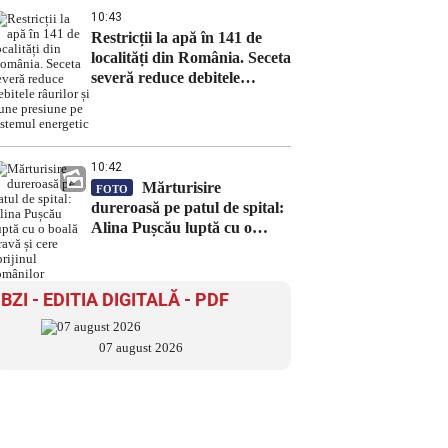
10:43
Restricții la apă în 141 de
localități din România. Seceta
severă reduce debitele
râurilor și pune presiune pe
sistemul energetic
10:42
Mărturisire
FOTO
dureroasă pe patul de spital:
Alina Pușcău luptă cu o
boală gravă și cere sprijinul
românilor
BZI - EDITIA DIGITALĂ - PDF
07 august 2026