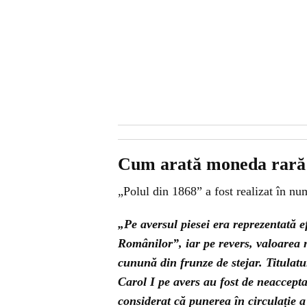
Cum arată moneda rară
„Polul din 1868” a fost realizat în n
„Pe aversul piesei era reprezentată e
Românilor”, iar pe revers, valoarea n
cunună din frunze de stejar. Titulat
Carol I pe avers au fost de neaccepta
considerat că punerea în circulație a