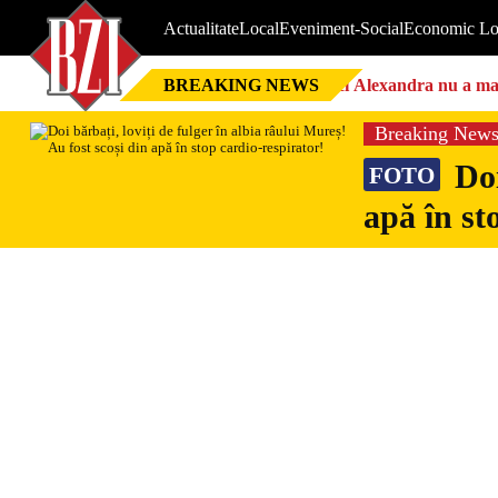
Actualitate
Local
Eveniment-Social
Economic Lo
BREAKING NEWS
Nici Alexandra nu a mai 
Breaking New
Doi
FOTO
apă în st