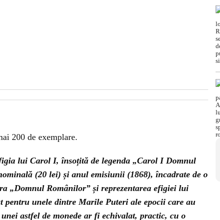
umai 200 de exemplare.
figia lui Carol I, însoțită de legenda „Carol I Domnul
ominală (20 lei) și anul emisiunii (1868), încadrate de o
ura „Domnul Românilor” și reprezentarea efigiei lui
t pentru unele dintre Marile Puteri ale epocii care au
 unei astfel de monede ar fi echivalat, practic, cu o