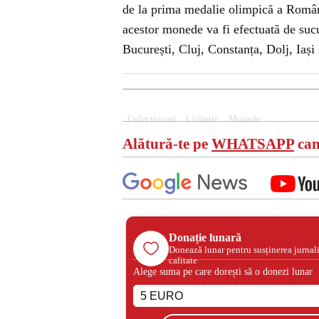
de la prima medalie olimpică a Românie
acestor monede va fi efectuată de suc
București, Cluj, Constanța, Dolj, Iași 
Colectionari
Licitatie
Monede
Alătură-te pe
WHATSAPP
can
Donație lunară
Donează lunar pentru susținerea jurnal
calitate
Alege suma pe care dorești să o donezi lunar