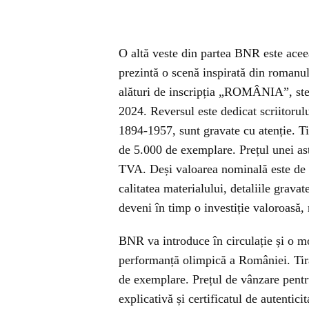
O altă veste din partea BNR este ace
prezintă o scenă inspirată din romanu
alături de inscripția „ROMÂNIA”, stem
2024. Reversul este dedicat scriitorulu
1894-1957, sunt gravate cu atenție. T
de 5.000 de exemplare. Prețul unei ast
TVA. Deși valoarea nominală este de d
calitatea materialului, detaliile grava
deveni în timp o investiție valoroasă, 
BNR va introduce în circulație și o 
performanță olimpică a României. Tir
de exemplare. Prețul de vânzare pentr
explicativă și certificatul de autentic