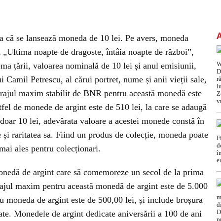
ea că se lansează moneda de 10 lei. Pe avers, moneda
l „Ultima noapte de dragoste, întâia noapte de război”,
a țării, valoarea nominală de 10 lei și anul emisiunii,
i Camil Petrescu, al cărui portret, nume și anii vieții sale,
irajul maxim stabilit de BNR pentru această monedă este
fel de monede de argint este de 510 lei, la care se adaugă
oar 10 lei, adevărata valoare a acestei monede constă în
te și raritatea sa. Fiind un produs de colecție, moneda poate
mai ales pentru colecționari.
monedă de argint care să comemoreze un secol de la prima
ajul maxim pentru această monedă de argint este de 5.000
u moneda de argint este de 500,00 lei, și include broșura
itate. Monedele de argint dedicate aniversării a 100 de ani