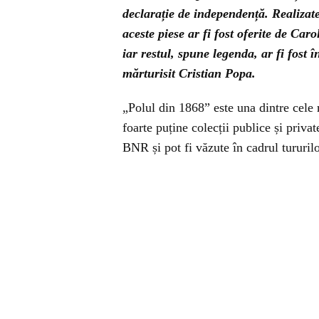
declarație de independență. Realizat
aceste piese ar fi fost oferite de Car
iar restul, spune legenda, ar fi fost 
mărturisit Cristian Popa.
„Polul din 1868” este una dintre cel
foarte puține colecții publice și priva
BNR și pot fi văzute în cadrul tururil