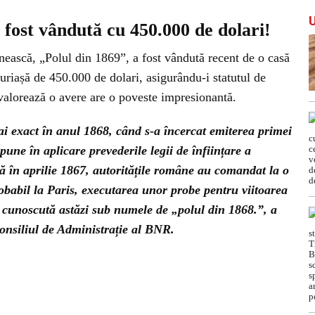
ost vândută cu 450.000 de dolari!
ască, „Polul din 1869”, a fost vândută recent de o casă
 uriașă de 450.000 de dolari, asigurându-i statutul de
valorează o avere are o poveste impresionantă.
ai exact în anul 1868, când s-a încercat emiterea primei
ne în aplicare prevederile legii de înființare a
ă în aprilie 1867, autoritățile române au comandat la o
obabil la Paris, executarea unor probe pentru viitoarea
a cunoscută astăzi sub numele de „polul din 1868.”, a
onsiliul de Administrație al BNR.