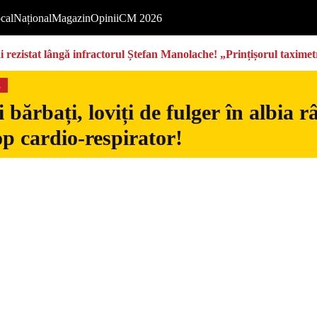
cal
Național
Magazin
Opinii
CM 2026
rezistat lângă infractorul Ștefan Manolache! „Prințișorul taximetri
s
 bărbați, loviți de fulger în albia 
op cardio-respirator!