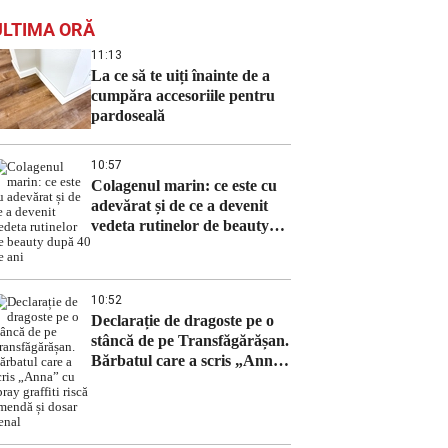
ULTIMA ORĂ
11:13
La ce să te uiți înainte de a
cumpăra accesoriile pentru
pardoseală
10:57
Colagenul marin: ce este cu
adevărat și de ce a devenit
vedeta rutinelor de beauty
după 40 de ani
10:52
Declarație de dragoste pe o
stâncă de pe Transfăgărășan.
Bărbatul care a scris „Anna”
cu spray graffiti riscă
amendă și dosar penal