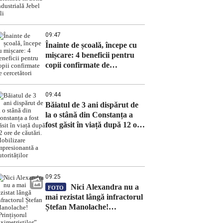
în zona industrială Jebel Ali
09:47
Înainte de școală, începe cu
mișcare: 4 beneficii pentru
copii confirmate de
cercetători
09:44
Băiatul de 3 ani dispărut de
la o stână din Constanța a
fost găsit în viață după 12 ore
de căutări. Mobilizare
impresionantă a autorităților
09:25
Nici Alexandra nu a
FOTO
mai rezistat lângă infractorul
Ștefan Manolache!
„Prințișorul taximetriștilor”