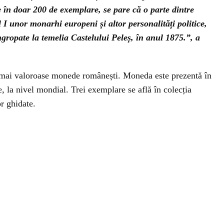
e în doar 200 de exemplare, se pare că o parte dintre
ol I unor monarhi europeni și altor personalități politice,
îngropate la temelia Castelului Peleș, în anul 1875.”, a
e mai valoroase monede românești. Moneda este prezentă în
te, la nivel mondial. Trei exemplare se află în colecția
or ghidate.