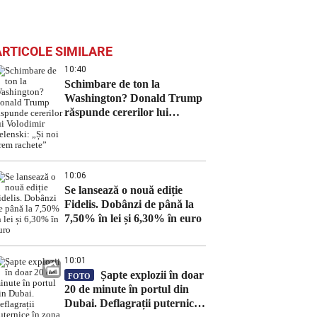
ARTICOLE SIMILARE
10:40
Schimbare de ton la
Washington? Donald Trump
răspunde cererilor lui
Volodimir Zelenski: „Și noi
vrem rachete”
10:06
Se lansează o nouă ediție
Fidelis. Dobânzi de până la
7,50% în lei și 6,30% în euro
10:01
Șapte explozii în doar
FOTO
20 de minute în portul din
Dubai. Deflagrații puternice