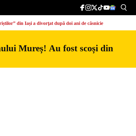
știlor” din Iași a divorţat după doi ani de căsnicie
râului Mureș! Au fost scoși din