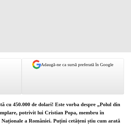
Adaugă-ne ca sursă preferată în Google
 cu 450.000 de dolari! Este vorba despre „Polul din
emplare, potrivit lui Cristian Popa, membru în
i Naționale a României. Puțini cetățeni știu cum arată