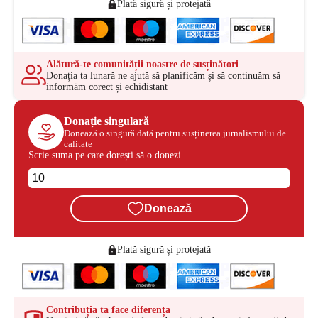
Plată sigură și protejată
Alătură-te comunității noastre de susținători
Donația ta lunară ne ajută să planificăm și să continuăm să
informăm corect și echidistant
Donație singulară
Donează o singură dată pentru susținerea jurnalismului de
calitate
Scrie suma pe care dorești să o donezi
Donează
Plată sigură și protejată
Contribuția ta face diferența