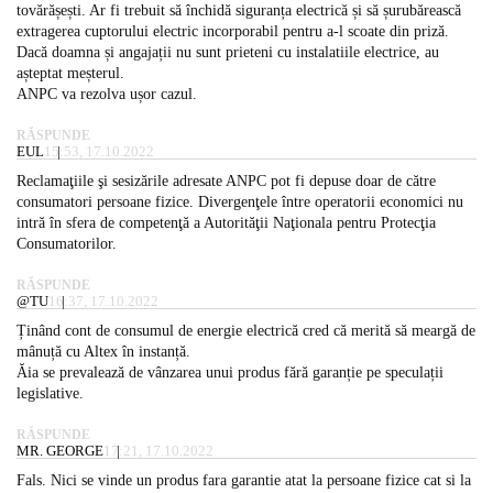
tovărășești. Ar fi trebuit să închidă siguranța electrică și să șurubărească
extragerea cuptorului electric incorporabil pentru a-l scoate din priză.
Dacă doamna și angajații nu sunt prieteni cu instalatiile electrice, au
așteptat meșterul.
ANPC va rezolva ușor cazul.
RĂSPUNDE
EUL
15:53, 17.10.2022
Reclamaţiile şi sesizările adresate ANPC pot fi depuse doar de către
consumatori persoane fizice. Divergenţele între operatorii economici nu
intră în sfera de competenţă a Autorităţii Naţionala pentru Protecţia
Consumatorilor.
RĂSPUNDE
@TU
16:37, 17.10.2022
Ținând cont de consumul de energie electrică cred că merită să meargă de
mânuță cu Altex în instanță.
Ăia se prevalează de vânzarea unui produs fără garanție pe speculații
legislative.
RĂSPUNDE
MR. GEORGE
17:21, 17.10.2022
Fals. Nici se vinde un produs fara garantie atat la persoane fizice cat si la