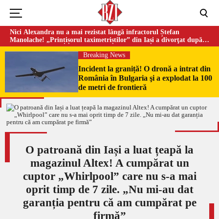
Nici Alexandra nu a mai rezistat lângă infractorul Ștefan
Manolache! „Prințișorul taximetriștilor” din Iași a divorţat după
doi ani de căsnicie
Breaking News
Incident la graniță! O dronă a intrat din
România în Bulgaria şi a explodat la 100
de metri de frontieră
O patroană din Iași a luat țeapă la
magazinul Altex! A cumpărat un
cuptor „Whirlpool” care nu s-a mai
oprit timp de 7 zile. „Nu mi-au dat
garanția pentru că am cumpărat pe
firmă”