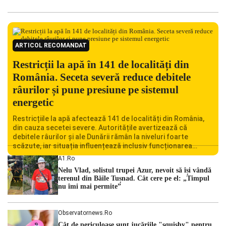
ARTICOL RECOMANDAT
Restricții la apă în 141 de localități din
România. Seceta severă reduce debitele
râurilor și pune presiune pe sistemul
energetic
Restricțiile la apă afectează 141 de localități din România,
din cauza secetei severe. Autoritățile avertizează că
debitele râurilor și ale Dunării rămân la niveluri foarte
scăzute, iar situația influențează inclusiv funcționarea
Centralei Nucleare de la Cernavodă. România se confruntă
A1.ro
cu una dintre cele mai dificile perioade din punct de vedere
Nelu Vlad, solistul trupei Azur, nevoit să își vândă
hidrologic din ultimii ani. Lipsa […]
terenul din Băile Tușnad. Cât cere pe el: „Timpul
nu îmi mai permite”
Observatornews.ro
Cât de periculoase sunt jucăriile "squishy" pentru