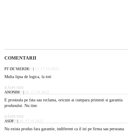
COMENTARII
PT DE’MERDE
07:13, 17.10.2022
Multa lipsa de logica, la toti
RĂSPUNDE
ANONIM
07:56, 17.10.2022
E prosteala pe fata sau reclama, oricum ai cumpara primesti si garantia
produsului. Nu tine.
RĂSPUNDE
ASDF
08:30, 17.10.2022
Nu exista produs fara garantie, indiferent ca il iei pe firma sau persoana