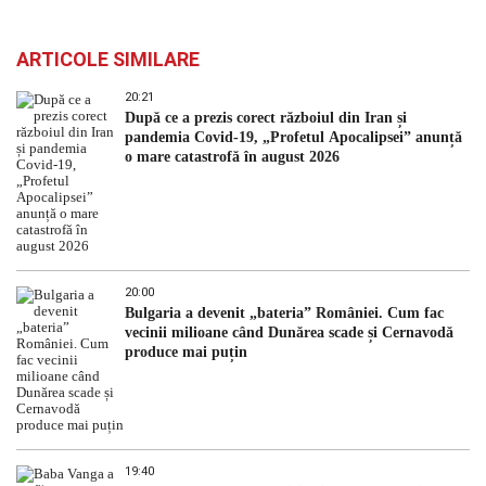
ARTICOLE SIMILARE
20:21
După ce a prezis corect războiul din Iran și
pandemia Covid-19, „Profetul Apocalipsei” anunță
o mare catastrofă în august 2026
20:00
Bulgaria a devenit „bateria” României. Cum fac
vecinii milioane când Dunărea scade și Cernavodă
produce mai puțin
19:40