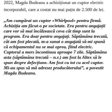
2022, Magda Budeanu a achiziționat un cuptor electric
incorporabil, care a costat nu mai puțin de 2.500 de lei.
„Am cumpărat un cuptor «Whirlpool» pentru firmă.
Achiziția am făcut-o pe societate. Era pentru angajații
care vor să mai încălzească ceva cât timp sunt la
program. Era doar pentru angajați. Săptămâna trecută,
cât am fost plecată, m-a sunat o angajată să-mi spună
că echipamentul nu se mai oprea, fiind electric.
Cuptorul a mers încontinuu aproape 7 zile. Săptămâna
asta (săptămâna trecută – n.r.) am fost la Altex să le
spun despre defecțiune. Am fost cu tot cu acel cuptor.
Mi-au spus să mă adresez producătorului”, a povestit
Magda Budeanu.