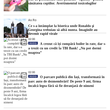
sănătatea copiilor. Avertismentul toxicologilor
As.ro
Ce s-a întâmplat la biserica unde Ronaldo şi
Georgina trebuiau să aibă nunta. Imaginile au
devenit rapid virale
02:00
FOTO
A crezut că își cumpără boiler în rate, dar s-
a trezit cu un credit la TBI Bank! „Nu pot dormi
noaptea”
02:00
FOTO
O parcare publică din Iași, transformată în
parc auto de dezmembrări! De peste 9 ani, firma
încalcă legea fără să fie deranjată de nimeni