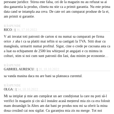
persoane juridice. Stirea este falsa, cei de la magazin nu au refuzat sa ai
dea ganarntia la produs, clineta nu stie ca a primit garantia. Nu este prima
data cand se intampla asa ceva. De cate ori am cumparat produse de la ei,
am primit si garantie.
RĂSPUNDE
RICO
18:36, 17.10.2022
V ati invatat toti patronii de carton si nu numai sa cumparati pe firma
orice .r aha t ca sa platiti mai ieftin si sa castigati la TVA. Stiti doar cu
mangleala, urmariti numai profitul. Sigur, cine o crede pe cucoana asta ca
a luat ea echipament de 2500 leu whirpool pt angajati e cu mintea in
colturi, stim si noi cum sunt patronii din Iasi, dau minim pe economie…
RĂSPUNDE
GABRIEL AURESCU
11:20, 18.10.2022
sa vanda masina daca nu are bani sa plateasca curentul.
RĂSPUNDE
OLGA
19:54, 18.10.2022
Mi sa intiplat și mie am cumpărat un aer condiționat la care nu poti să-l
verifici în magazin și cin să-l instalez acasă meșterul mia zis ca era folosit
mam dezamăgit în Altex am dat bani pe produs nou mi sa oferit la mina
doua crezând cai nou sigilat. Cu garanțiea mia zis nu merge. Tot noi