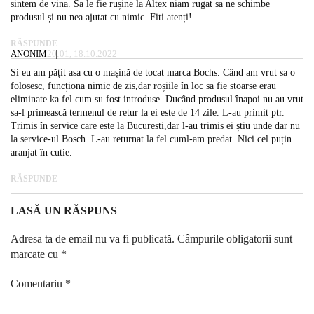
sintem de vina. Sa le fie rușine la Altex niam rugat sa ne schimbe
produsul și nu nea ajutat cu nimic. Fiti atenți!
RĂSPUNDE
ANONIM
20:01, 18.10.2022
Si eu am pățit asa cu o mașină de tocat marca Bochs. Când am vrut sa o
folosesc, funcționa nimic de zis,dar roșiile în loc sa fie stoarse erau
eliminate ka fel cum su fost introduse. Ducând produsul înapoi nu au vrut
sa-l primească termenul de retur la ei este de 14 zile. L-au primit ptr.
Trimis în service care este la Bucuresti,dar l-au trimis ei știu unde dar nu
la service-ul Bosch. L-au returnat la fel cuml-am predat. Nici cel puțin
aranjat în cutie.
RĂSPUNDE
LASĂ UN RĂSPUNS
Adresa ta de email nu va fi publicată.
Câmpurile obligatorii sunt
marcate cu
*
Comentariu
*