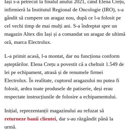
Iași s-a petrecut la finalul anului 2021, când Elena Crețu,
infirmieră la Institutul Regional de Oncologie (IRO), s-a
gândit să cumpere un aragaz nou, după ce l-a folosit pe
cel vechi timp de mai mulți ani. S-a îndreptat spre un
magazin Altex din Iași și a comandat un aragaz de ultimă
oră, marca Electrolux.
L-a primit acasă, l-a montat, dar nu funcționa conform
așteptărilor. Elena Crețu a povestit că a cheltuit 1.549 de
lei pe echipament, atrasă și de renumele firmei
Electrolux. În realitate, cuptorul aragazului nu putea fi
folosit, ardea toate produsele de patiserie, deși erau
respectate instrucțiunile de folosire a echipamentului.
Inițial, reprezentanții magazinului au refuzat să
returneze banii clientei
, dar s-au răzgândit până la
urmă.