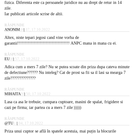
fizica. Diferenta este ca persoanele juridice nu au drept de retur in 14
zile.
Iar publicati articole scrise de altii.
RĂSPUNDE
ANONIM
08:37, 17.10.2022
Altex, niste tepari jegosi cand vine vorba de
garantii!!!!!!!!!!!!!!!!!!!!!!!!!!!!!!!!!!! ANPC mana in mana cu ei.
RĂSPUNDE
EU
08:57, 17.10.2022
Adica cum a mers 7 zile? Nu se putea scoate din priza dupa cateva minute
de defectiune?????? Nu inteleg? Cat de prost sa fii sa il lasi sa mearga 7
zile??????????????
RĂSPUNDE
MIHAITA
09:50, 17.10.2022
Lasa ca asa le trebuie, cumpara cuptoare, masini de spalat, frigidere si
cazi pe firma; iar partea cu a mers 7 zile:)))))
RĂSPUNDE
@TU
11:04, 17.10.2022
Priza unui cuptor se află în spatele acestuia, mai puțin la blocurile