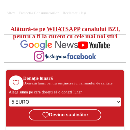
Altex
Protectia Consumatorilor
Reclamații Iași
Alătură-te pe
WHATSAPP
canalului BZI,
pentru a fi la curent cu cele mai noi știri
Donație lunară
Donează lunar pentru susținerea jurnalismului de calitate
Alege suma pe care dorești să o donezi lunar
Devino susținător