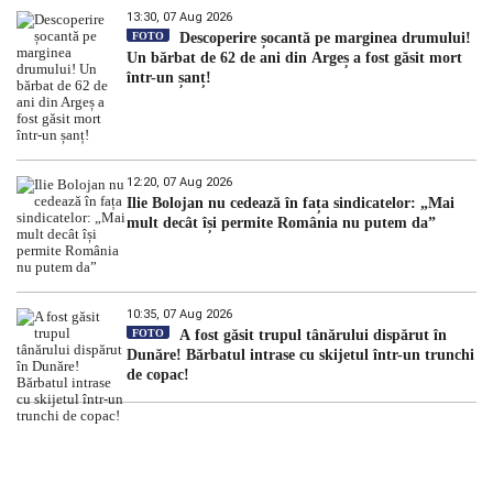
13:30, 07 Aug 2026
FOTO
Descoperire șocantă pe marginea drumului!
Un bărbat de 62 de ani din Argeș a fost găsit mort
într-un șanț!
12:20, 07 Aug 2026
Ilie Bolojan nu cedează în fața sindicatelor: „Mai
mult decât își permite România nu putem da”
10:35, 07 Aug 2026
FOTO
A fost găsit trupul tânărului dispărut în
Dunăre! Bărbatul intrase cu skijetul într-un trunchi
de copac!