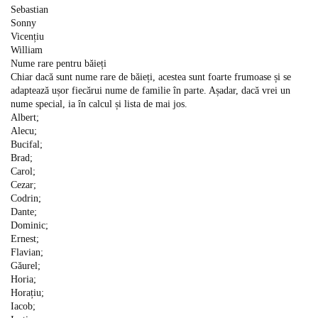
Sebastian
Sonny
Vicențiu
William
Nume rare pentru băieți
Chiar dacă sunt nume rare de băieți, acestea sunt foarte frumoase și se
adaptează ușor fiecărui nume de familie în parte. Așadar, dacă vrei un
nume special, ia în calcul și lista de mai jos.
Albert;
Alecu;
Bucifal;
Brad;
Carol;
Cezar;
Codrin;
Dante;
Dominic;
Ernest;
Flavian;
Găurel;
Horia;
Horațiu;
Iacob;