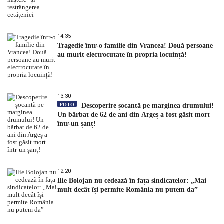
14:35
Tragedie într-o familie din Vrancea! Două persoane
au murit electrocutate în propria locuință!
13:30
FOTO
Descoperire șocantă pe marginea drumului!
Un bărbat de 62 de ani din Argeș a fost găsit mort
într-un șanț!
12:20
Ilie Bolojan nu cedează în fața sindicatelor: „Mai
mult decât își permite România nu putem da”