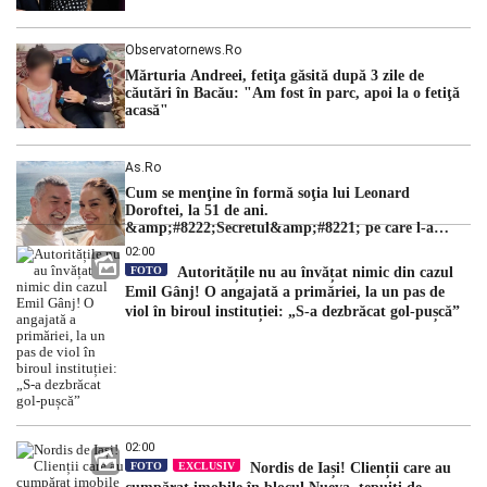
Observatornews.ro
Mărturia Andreei, fetiţa găsită după 3 zile de
căutări în Bacău: "Am fost în parc, apoi la o fetiţă
acasă"
As.ro
Cum se menţine în formă soţia lui Leonard
Doroftei, la 51 de ani.
&amp;#8222;Secretul&amp;#8221; pe care l-a
dezvăluit
02:00
FOTO
Autoritățile nu au învățat nimic din cazul
Emil Gânj! O angajată a primăriei, la un pas de
viol în biroul instituției: „S-a dezbrăcat gol-pușcă”
02:00
FOTO
EXCLUSIV
Nordis de Iași! Clienții care au