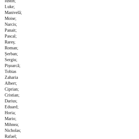
Iustin;
Luke;
Manivelâ;
Moise;
Narcis;
Panait;
Pascal;
Rareș;
Roman;
Șerban;
Sergiu;
Pișoarcă;
Tobias
Zaharia
Albert;
Ciprian;
Cristian;
Darius;
Eduard;
Horia;
Mario;
Mihnea;
Nicholas;
Rafael;