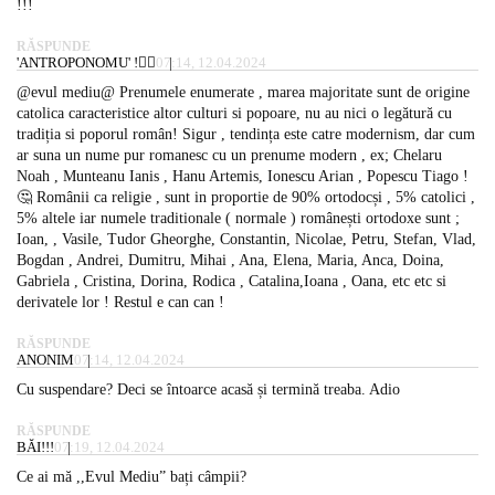
!!!
RĂSPUNDE
'ANTROPONOMU' !👳‍♂️
07:14, 12.04.2024
@evul mediu@ Prenumele enumerate , marea majoritate sunt de origine
catolica caracteristice altor culturi si popoare, nu au nici o legătură cu
tradiția si poporul român! Sigur , tendința este catre modernism, dar cum
ar suna un nume pur romanesc cu un prenume modern , ex; Chelaru
Noah , Munteanu Ianis , Hanu Artemis, Ionescu Arian , Popescu Tiago !
🤔 Românii ca religie , sunt in proportie de 90% ortodocși , 5% catolici ,
5% altele iar numele traditionale ( normale ) românești ortodoxe sunt ;
Ioan, , Vasile, Tudor Gheorghe, Constantin, Nicolae, Petru, Stefan, Vlad,
Bogdan , Andrei, Dumitru, Mihai , Ana, Elena, Maria, Anca, Doina,
Gabriela , Cristina, Dorina, Rodica , Catalina,Ioana , Oana, etc etc si
derivatele lor ! Restul e can can !
RĂSPUNDE
ANONIM
07:14, 12.04.2024
Cu suspendare? Deci se întoarce acasă și termină treaba. Adio
RĂSPUNDE
BĂI!!!
07:19, 12.04.2024
Ce ai mă ,,Evul Mediu” bați câmpii?