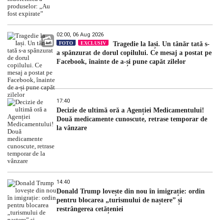
02:00, 06 Aug 2026
FOTO
EXCLUSIV
Tragedie la Iași. Un tânăr tată s-
a spânzurat de dorul copilului. Ce mesaj a postat pe
Facebook, înainte de a-și pune capăt zilelor
17:40
Decizie de ultimă oră a Agenției Medicamentului!
Două medicamente cunoscute, retrase temporar de
la vânzare
14:40
Donald Trump lovește din nou în imigrație: ordin
pentru blocarea „turismului de naștere” și
restrângerea cetățeniei