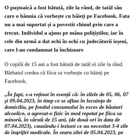
O puștoaică a fost bătută, zile la rând, de tatăl său
care o bănuia că vorbește cu băieți pe Facebook. Fata
nu a mai suportat și a povestit chinul prin care a
trecut. Individul a ajuns pe mâna polițiștilor, iar în
cele din urmă a dat ochi în ochi cu judecătorii ieșeni,
care l-au condamnat la închisoare
O copilă de 15 ani a fost bătută de tatăl ei zile la rând.
Bărbatul credea că fiica sa vorbește cu băieți pe
Facebook.
„În fapt, s-a reținut în esență că: în zilele de 05, 06, 07
și 09.04.2023, în timp ce se aflau în locuința de
domiciliu, pe fondul consumului în exces de băuturi
alcoolice, a agresat-o fizic în mod repetat pe fiica sa
minoră, în vârstă de 15 ani, (de două ori în data de
07.04.2023), cauzându-i leziuni ce au necesitat 3-4 zile
de îngrijiri medicale. În seara zilei de 05.04.2023, pe