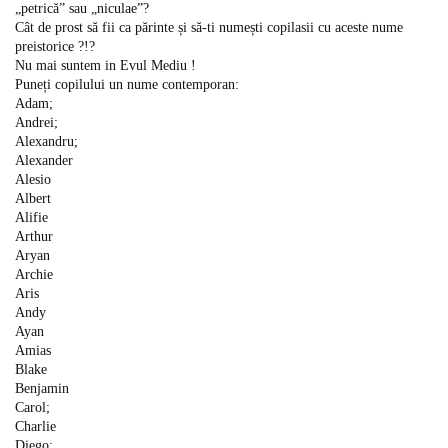
„petrică” sau „niculae”?
Cât de prost să fii ca părinte și să-ti numești copilasii cu aceste nume
preistorice ?!?
Nu mai suntem in Evul Mediu !
Puneți copilului un nume contemporan:
Adam;
Andrei;
Alexandru;
Alexander
Alesio
Albert
Alifie
Arthur
Aryan
Archie
Aris
Andy
Ayan
Amias
Blake
Benjamin
Carol;
Charlie
Diego;