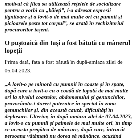
motivul că fiica sa utilizează rețelele de socializare
pentru a vorbi cu „băieți”, i-a adresat expresii
jignitoare și a lovit-o de mai multe ori cu pumnii și
picioarele peste tot corpul”, se arată în rechizitoriul
procurorilor ieșeni.
O puștoaică din Iași a fost bătută cu mânerul
lopeții
Prima dată, fata a fost bătută în după-amiaza zilei de
06.04.2023.
„A lovit-o pe minoră cu pumnii în coaste și în spate,
după care a lovit-o cu o coadă de lopată de mai multe
ori la nivelul coastelor, abdomenului și genunchilor,
provocându-i dureri puternice în special în zona
genunchilor și, din această cauză, dificultăți în
deplasare. Ulterior, în după-amiaza zilei de 07.04.2023,
a lovit-o cu pumnii și palmele de mai multe ori, în timp
ce aceasta pregătea de mâncare, după care, întrucât
persoana vătămată nu dorea să mănânce, acuzând