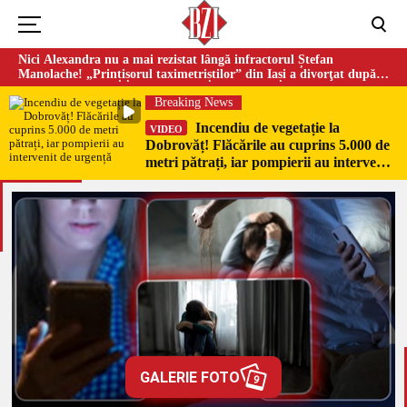
Nici Alexandra nu a mai rezistat lângă infractorul Ștefan
Manolache! „Prințișorul taximetriștilor” din Iași a divorţat după
doi ani de căsnicie
Breaking News
Incendiu de vegetație la
VIDEO
Dobrovăț! Flăcările au cuprins 5.000 de
metri pătrați, iar pompierii au intervenit
de urgență
GALERIE FOTO
9