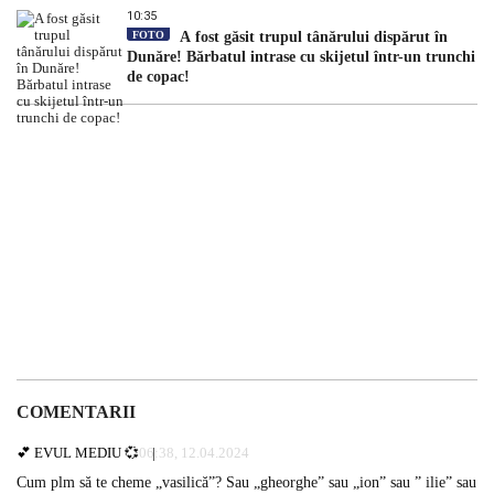
10:35
FOTO
A fost găsit trupul tânărului dispărut în
Dunăre! Bărbatul intrase cu skijetul într-un trunchi
de copac!
COMENTARII
💕 EVUL MEDIU 💞
06:38, 12.04.2024
Cum plm să te cheme „vasilică”? Sau „gheorghe” sau „ion” sau ” ilie” sau