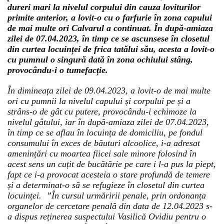
dureri mari la nivelul corpului din cauza loviturilor
primite anterior, a lovit-o cu o farfurie în zona capului
de mai multe ori Calvarul a continuat. În după-amiaza
zilei de 07.04.2023, în timp ce se ascunsese în closetul
din curtea locuinței de frica tatălui său, acesta a lovit-o
cu pumnul o singură dată în zona ochiului stâng,
provocându-i o tumefacție.
În dimineața zilei de 09.04.2023, a lovit-o de mai multe
ori cu pumnii la nivelul capului și corpului pe și a
strâns-o de gât cu putere, provocându-i echimoze la
nivelul gâtului, iar în după-amiaza zilei de 07.04.2023,
în timp ce se aflau în locuința de domiciliu, pe fondul
consumului în exces de băuturi alcoolice, i-a adresat
amenințări cu moartea fiicei sale minore folosind în
acest sens un cuțit de bucătărie pe care i l-a pus la piept,
fapt ce i-a provocat acesteia o stare profundă de temere
și a determinat-o să se refugieze în closetul din curtea
locuinței. ”În cursul urmăririi penale, prin ordonanța
organelor de cercetare penală din data de 12.04.2023 s-
a dispus reținerea suspectului Vasilică Ovidiu pentru o