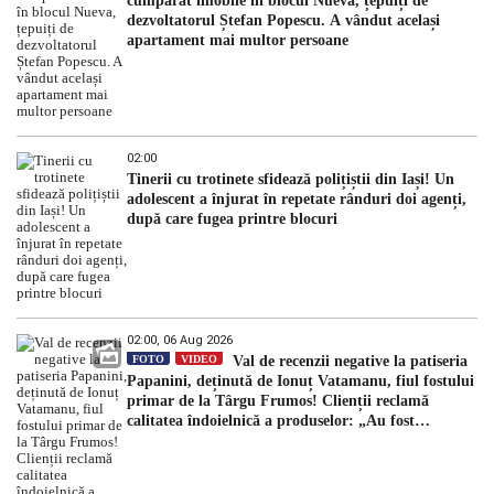
cumpărat imobile în blocul Nueva, țepuiți de
dezvoltatorul Ștefan Popescu. A vândut același
apartament mai multor persoane
02:00
Tinerii cu trotinete sfidează polițiștii din Iași! Un
adolescent a înjurat în repetate rânduri doi agenți,
după care fugea printre blocuri
02:00, 06 Aug 2026
FOTO
VIDEO
Val de recenzii negative la patiseria
Papanini, deținută de Ionuț Vatamanu, fiul fostului
primar de la Târgu Frumos! Clienții reclamă
calitatea îndoielnică a produselor: „Au fost
expirate”