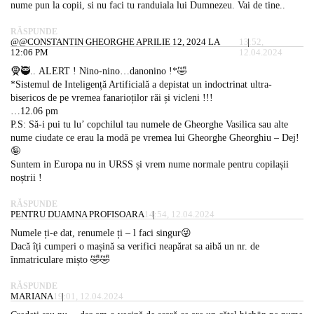
nume pun la copii, si nu faci tu randuiala lui Dumnezeu. Vai de tine..
RĂSPUNDE
@@CONSTANTIN GHEORGHE APRILIE 12, 2024 LA
13:52,
12:06 PM
12.04.2024
🧕🥷.. ALERT ! Nino-nino…danonino !*🤣
*Sistemul de Inteligență Artificială a depistat un indoctrinat ultra-
bisericos de pe vremea fanarioților răi și vicleni !!!
…12.06 pm
P.S: Să-i pui tu lu’ copchilul tau numele de Gheorghe Vasilica sau alte
nume ciudate ce erau la modă pe vremea lui Gheorghe Gheorghiu – Dej!
🤪
Suntem in Europa nu in URSS și vrem nume normale pentru copilașii
noștrii !
RĂSPUNDE
PENTRU DUAMNA PROFISOARA
14:54, 12.04.2024
Numele ți-e dat, renumele ți – l faci singur😜
Dacă îți cumperi o mașină sa verifici neapărat sa aibă un nr. de
înmatriculare mișto 🤣🤣
RĂSPUNDE
MARIANA
19:01, 12.04.2024