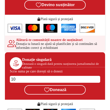
Devino susținător
Plată sigură și protejată
Alătură-te comunității noastre de susținători
Donația ta lunară ne ajută să planificăm și să continuăm să
informăm corect și echidistant
Donație singulară
Donează o singură dată pentru susținerea jurnalismului de
calitate
Scrie suma pe care dorești să o donezi
Donează
Plată sigură și protejată