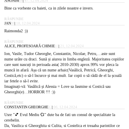
ANONIM
08:47, 12.04.2024
Bine ca vorbeste cu baieti, ca in zilele noastre e invers.
RĂSPUNDE
JAN
09:18, 12.04.2024
Raimonda2 :))
RĂSPUNDE
ALICE, PROFESOARĂ CHIMIE
11:21, 12.04.2024
Ion, Vasile, Tudor Gheorghe, Constantin, Nicolae, Petru,…aste sunt
nume urâte cu draci. Sună și aiurea in limba engleză. Majoritatea copiilor
care sunt nascuți in perioada asta( 2010-2030) aprox.99% vor pleca la
muncă in afară. Așa că un nume arhaic(Vasâlică, Petricâ, Gheorghi,
Costicâ,etc) o să-l încurce și mai mult. Iar copii o să râdă de el la școală
iar fetele o să-l evite.
Imaginați-vă: Vasâlicâ și Alessia = Love sa Jasmine si Costicâ sau
Gheorghi(e)…HORROR !!! :))
RĂSPUNDE
CONSTANTIN GHEORGHE
12:06, 12.04.2024
Usre ”💕 Evul Mediu 💞” dute ba de fati un consul de specialitate la
cerebelin.
Da, Vasilica si Gheorghita si Culita, si Costelica et treaaba parintilor ce