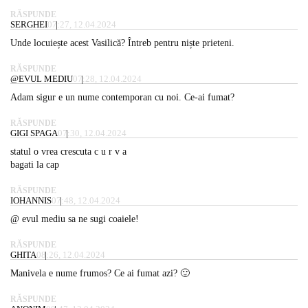
RĂSPUNDE
SERGHEI
07:27, 12.04.2024
Unde locuiește acest Vasilică? Întreb pentru niște prieteni.
RĂSPUNDE
@EVUL MEDIU
07:28, 12.04.2024
Adam sigur e un nume contemporan cu noi. Ce-ai fumat?
RĂSPUNDE
GIGI SPAGA
07:30, 12.04.2024
statul o vrea crescuta c u r v a
bagati la cap
RĂSPUNDE
IOHANNIS
07:48, 12.04.2024
@ evul mediu sa ne sugi coaiele!
RĂSPUNDE
GHITA
08:26, 12.04.2024
Manivela e nume frumos? Ce ai fumat azi? 🙂
RĂSPUNDE