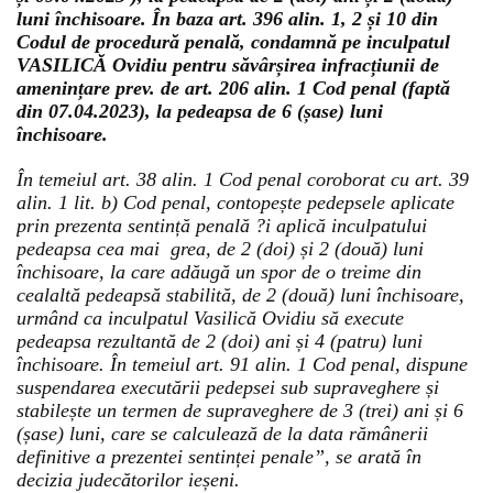
luni închisoare. În baza art. 396 alin. 1, 2 și 10 din
Codul de procedură penală, condamnă pe inculpatul
VASILICĂ Ovidiu pentru săvârșirea infracțiunii de
amenințare prev. de art. 206 alin. 1 Cod penal (faptă
din 07.04.2023), la pedeapsa de 6 (șase) luni
închisoare.
În temeiul art. 38 alin. 1 Cod penal coroborat cu art. 39
alin. 1 lit. b) Cod penal, contopește pedepsele aplicate
prin prezenta sentință penală ?i aplică inculpatului
pedeapsa cea mai grea, de 2 (doi) și 2 (două) luni
închisoare, la care adăugă un spor de o treime din
cealaltă pedeapsă stabilită, de 2 (două) luni închisoare,
urmând ca inculpatul Vasilică Ovidiu să execute
pedeapsa rezultantă de 2 (doi) ani și 4 (patru) luni
închisoare. În temeiul art. 91 alin. 1 Cod penal, dispune
suspendarea executării pedepsei sub supraveghere și
stabilește un termen de supraveghere de 3 (trei) ani și 6
(șase) luni, care se calculează de la data rămânerii
definitive a prezentei sentinței penale”, se arată în
decizia judecătorilor ieșeni.