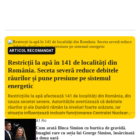
ARTICOL RECOMANDAT
Restricții la apă în 141 de localități din
România. Seceta severă reduce debitele
râurilor și pune presiune pe sistemul
energetic
Restricțiile la apă afectează 141 de localități din România, din
cauza secetei severe. Autoritățile avertizează că debitele
râurilor și ale Dunării rămân la niveluri foarte scăzute, iar
situația influențează inclusiv funcționarea Centralei Nucleare
de la Cernavodă. România se confruntă cu una dintre cele mai
A1.ro
dificile perioade din punct de vedere hidrologic din ultimii ani.
Cum arată Ilinca Simion cu burtica de gravidă.
Lipsa […]
Imagini rare cu soția lui George Simion, însărcinată
a doua oară