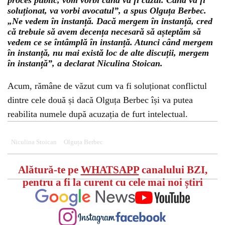
proces public, vom vorbi când va fi cazul. Când va fi
soluționat, va vorbi avocatul”, a spus Olguța Berbec.
„Ne vedem în instanță. Dacă mergem în instanță, cred
că trebuie să avem decența necesară să așteptăm să
vedem ce se întâmplă în instanță. Atunci când mergem
în instanță, nu mai există loc de alte discuții, mergem
în instanță”, a declarat Niculina Stoican.
Acum, rămâne de văzut cum va fi soluționat conflictul
dintre cele două și dacă Olguța Berbec își va putea
reabilita numele după acuzația de furt intelectual.
Niculina Stoican
Olguța Berbec
Alătură-te pe
WHATSAPP
canalului BZI,
pentru a fi la curent cu cele mai noi știri