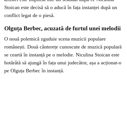
Stoican este decisă să o aducă în fața instanței după un
conflict legat de o piesă.
Olguța Berbec, acuzată de furtul unei melodii
O nouă polemică zguduie scena muzicii populare
românești. Două cânterețe cunoscute de muzică populară
se ceartă în instanță pe o melodie. Niculina Stoican este
hotărâtă să ajungă în fața unui judecător, așa a acționat-o
pe Olguța Berbec în instanță.