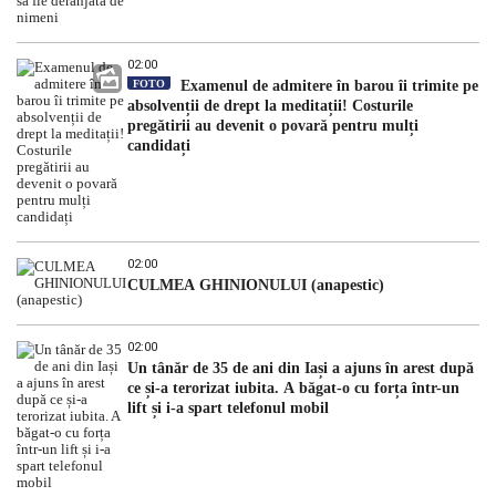
02:00
FOTO
Examenul de admitere în barou îi trimite pe
absolvenții de drept la meditații! Costurile
pregătirii au devenit o povară pentru mulți
candidați
02:00
CULMEA GHINIONULUI (anapestic)
02:00
Un tânăr de 35 de ani din Iași a ajuns în arest după
ce și-a terorizat iubita. A băgat-o cu forța într-un
lift și i-a spart telefonul mobil