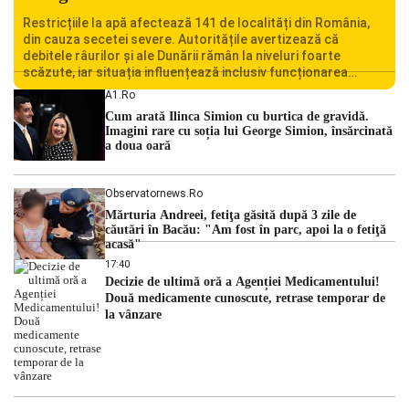
Restricțiile la apă afectează 141 de localități din România,
din cauza secetei severe. Autoritățile avertizează că
debitele râurilor și ale Dunării rămân la niveluri foarte
scăzute, iar situația influențează inclusiv funcționarea
Centralei Nucleare de la Cernavodă. România se confruntă
A1.ro
cu una dintre cele mai dificile perioade din punct de vedere
Cum arată Ilinca Simion cu burtica de gravidă.
hidrologic din ultimii ani. Lipsa […]
Imagini rare cu soția lui George Simion, însărcinată
a doua oară
Observatornews.ro
Mărturia Andreei, fetiţa găsită după 3 zile de
căutări în Bacău: "Am fost în parc, apoi la o fetiţă
acasă"
17:40
Decizie de ultimă oră a Agenției Medicamentului!
Două medicamente cunoscute, retrase temporar de
la vânzare