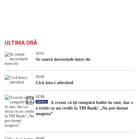
ULTIMA ORĂ
02:01
Se ceartă doctorițele între ele
02:00
Cică ăsta-i adevărul
02:00
FOTO
A crezut că își cumpără boiler în rate, dar s-
a trezit cu un credit la TBI Bank! „Nu pot dormi
noaptea”
02:00