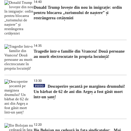
14:40
Donald Trump lovește din nou în imigrație: ordin
pentru blocarea „turismului de naștere” și
restrângerea cetățeniei
14:35
Tragedie într-o familie din Vrancea! Două persoane
au murit electrocutate în propria locuință!
13:30
FOTO
Descoperire șocantă pe marginea drumului!
Un bărbat de 62 de ani din Argeș a fost găsit mort
într-un șanț!
12:20
Ilie Bolojan nu cedează în fața sindicatelor: „Mai