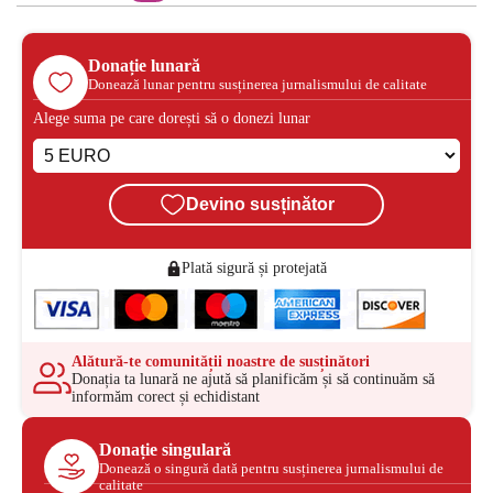
Donație lunară
Donează lunar pentru susținerea jurnalismului de calitate
Alege suma pe care dorești să o donezi lunar
Devino susținător
Plată sigură și protejată
Alătură-te comunității noastre de susținători
Donația ta lunară ne ajută să planificăm și să continuăm să
informăm corect și echidistant
Donație singulară
Donează o singură dată pentru susținerea jurnalismului de
calitate