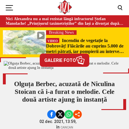
Nici Alexandra nu a mai rezistat lângă infractorul Ștefan
Manolache! „Prințișorul taximetriștilor” din Iași a divorţat după
doi ani de căsnicie
Breaking News
Incendiu de vegetație la
VIDEO
Dobrovăț! Flăcările au cuprins 5.000 de
metri pătrați, iar pompierii au intervenit
de urgență
GALERIE FOTO
4
Olguța Berbec, acuzată de Niculina
Stoican că i-a furat o melodie. Cele
două artiste ajung în instanță
02 dec. 2021, 13:59,
în
CANCAN