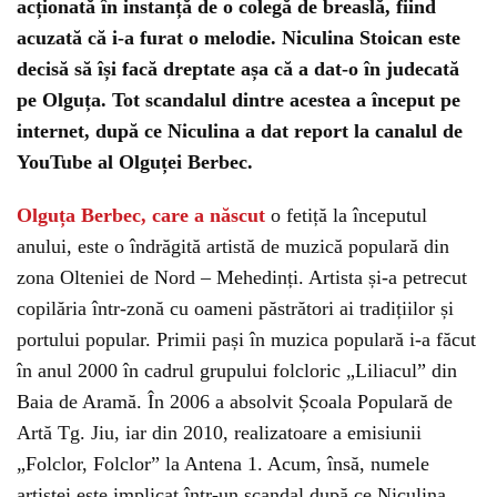
acționată în instanță de o colegă de breaslă, fiind
acuzată că i-a furat o melodie. Niculina Stoican este
decisă să își facă dreptate așa că a dat-o în judecată
pe Olguța. Tot scandalul dintre acestea a început pe
internet, după ce Niculina a dat report la canalul de
YouTube al Olguței Berbec.
Olguța Berbec, care a născut
o fetiță la începutul
anului, este o îndrăgită artistă de muzică populară din
zona Olteniei de Nord – Mehedinți. Artista și-a petrecut
copilăria într-zonă cu oameni păstrători ai tradițiilor și
portului popular. Primii pași în muzica populară i-a făcut
în anul 2000 în cadrul grupului folcloric „Liliacul” din
Baia de Aramă. În 2006 a absolvit Școala Populară de
Artă Tg. Jiu, iar din 2010, realizatoare a emisiunii
„Folclor, Folclor” la Antena 1. Acum, însă, numele
artistei este implicat într-un scandal după ce Niculina