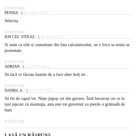
RĂSPUNDE
PENSIA
08:56, 19.07.2022
Selectia.
RĂSPUNDE
ION CEL VITEAZ
10:49, 19.07.2022
Si stam ca oile si comentam din fata calculatorului, ne e frica sa iesim sa
protestam.
RĂSPUNDE
ADRIAN
22:25, 19.07.2022
Să facă ce făceau înainte de a face uber bolț etc..
RĂSPUNDE
DANIEL A.
22:09, 27.07.2022
Să fie de capul lor. Niște jegoși cei din guvern. Însă bucuroși cei ce la
taxi jepcari cu maimuța, asta este tot guvernul va pierde o grămadă de
bani.
RĂSPUNDE
LASĂ UN RĂSPUNS