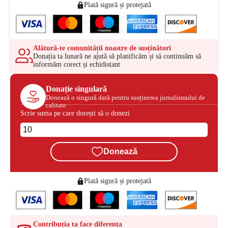
Plată sigură și protejată
Alătură-te comunității noastre de susținători
Donația ta lunară ne ajută să planificăm și să continuăm să
informăm corect și echidistant
Donație singulară
Donează o singură dată pentru susținerea jurnalismului de
calitate
Scrie suma pe care dorești să o donezi
Donează
Plată sigură și protejată
Contribuția ta face diferența