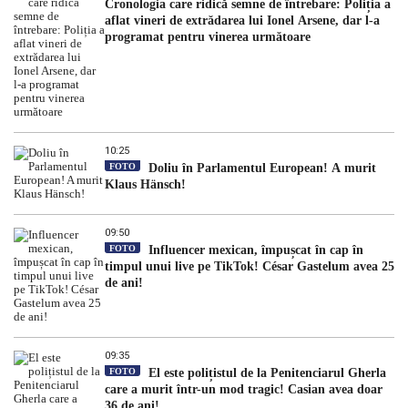
Cronologia care ridică semne de întrebare: Poliția a
aflat vineri de extrădarea lui Ionel Arsene, dar l-a
programat pentru vinerea următoare
10:25
FOTO
Doliu în Parlamentul European! A murit
Klaus Hänsch!
09:50
FOTO
Influencer mexican, împușcat în cap în
timpul unui live pe TikTok! César Gastelum avea 25
de ani!
09:35
FOTO
El este polițistul de la Penitenciarul Gherla
care a murit într-un mod tragic! Casian avea doar
36 de ani!