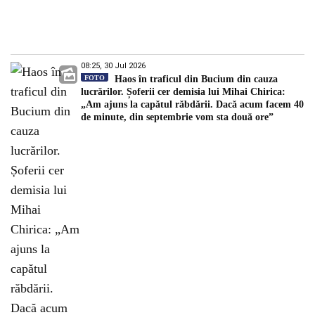
08:25, 30 Jul 2026
FOTO
Haos în traficul din Bucium din cauza
lucrărilor. Șoferii cer demisia lui Mihai Chirica:
„Am ajuns la capătul răbdării. Dacă acum facem 40
de minute, din septembrie vom sta două ore”