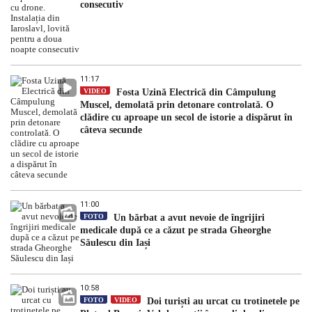
consecutiv
11:17
VIDEO
Fosta Uzină Electrică din Câmpulung
Muscel, demolată prin detonare controlată. O
clădire cu aproape un secol de istorie a dispărut în
câteva secunde
11:00
FOTO
Un bărbat a avut nevoie de îngrijiri
medicale după ce a căzut pe strada Gheorghe
Săulescu din Iași
10:58
FOTO
VIDEO
Doi turiști au urcat cu trotinetele pe