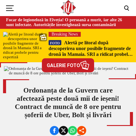
Focar de legioneloză în Elveția! O persoană a murit, iar alte 26
sunt infectate. Autoritățile investighează sursa contaminării
Breaking News
Alertă pe litoral după
FOTO
descoperirea unor posibile fragmente de
dronă în Mamaia. SRI a ridicat probele
pentru expertiză
GALERIE FOTO
5
Ordonanța de la Guvern care
afectează peste două mii de ieșeni!
Contract de muncă de 8 ore pentru
șoferii de Uber, Bolt și livrări