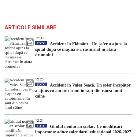
ARTICOLE SIMILARE
12:30
FOTO
Accident în Flămânzi. Un șofer a ajuns la
spital după ce mașina s-a răsturnat în afara
drumului
12:25
FOTO
Accident în Valea Seacă. Un șofer începător
a ajuns cu autoturismul în șanț din cauza unui
câine
12:24
FOTO
Ghidul noului an școlar: Ce modificări
importante aduce calendarul educațional 2026-2027