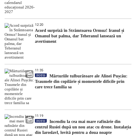
12:20
Acord surpriză în Strâmtoarea Ormuz! Iranul și
Omanul bat palma, dar Teheranul lansează un
avertisment
11:35
FOTO
Mărturiile tulburătoare ale Alinei Pușcău:
Traumele din copilărie și momentele dificile prin
care trece familia sa
11:19
FOTO
Incendiu la cea mai mare rafinărie din
centrul Rusiei după un nou atac cu drone. Instalația
din Iaroslavl, lovită pentru a doua noapte