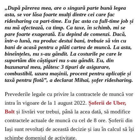
„După părerea mea, are o singură parte bună legea
asta, se vor lăsa foarte mulți dintre cei care fac
ridesharing ca part-time. Eu fac asta ca full-time job și
nu mă afectează, ca timp. Ca taxe, în schimb, mi se
pare foarte exagerată. Eu depind de comenzi. Dacă,
într-o lună, nu produc destui bani, trebuie să vin cu
bani de acasă pentru a plăti cartea de muncă. La asta,
bineînțeles, nu s-au gândit. La costurile pe care le
suportăm din câștiguri nu s-au gândit. Eu, din
buzunarul meu, plătesc 3 tipuri de asigurare,
combustibil, uzura mașinii, procent pentru aplicație și
taxă pentru flotă”, a declarat Mihai, șofer ridesharing.
Prevederile legale cu privire la contractele de muncă vor
intra în vigoare de la 1 august 2022.
Șoferii de Uber,
Bolt
și livrări vor trebui, până la acea dată, să modifice
contractele actuale de muncă cu cel de 8 ore. Șoferii din
Iași sunt revoltați de această decizie și iau în calcul să își
schimbe domeniul de activitate.