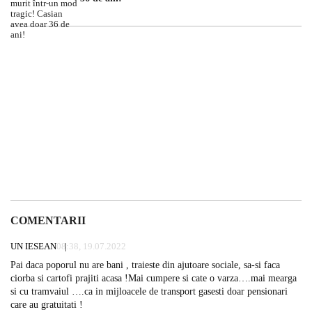
COMENTARII
UN IESEAN
08:38, 19.07.2022
Pai daca poporul nu are bani , traieste din ajutoare sociale, sa-si faca
ciorba si cartofi prajiti acasa !Mai cumpere si cate o varza….mai mearga
si cu tramvaiul ….ca in mijloacele de transport gasesti doar pensionari
care au gratuitati !