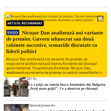
ARTICOL RECOMANDAT
Nicușor Dan analizează noi variante
FOTO
de premier. Guvern tehnocrat sau două
cabinete succesive, scenariile discutate cu
liderii politici
Nicușor Dan analizează noi variante de premier, iar
negocierile politice vizează ieșirea României din blocajul
guvernamental. Președintele României, Nicușor Dan,
analizează noi variante de premier în cadrul consultărilor cu
liderii politici. Ciprian Ciucu vorbește despre scenariul unui
A1.ro
guvern tehnocrat și despre posibilitatea a două cabinete
Ce a pățit un român într-o benzinărie din Bulgaria:
succesive. Nicușor Dan analizează noi variante de premier
„Aveți mare grijă!”. Ce a observat pe chitanță
România traversează […]
Observatornews.ro