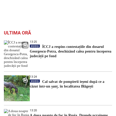
ULTIMA ORĂ
13:25
FOTO
ÎCCJ a respins contestațiile din dosarul
Georgescu-Potra, deschizând calea pentru începerea
judecății pe fond
13:24
FOTO
Cal salvat de pompierii ieșeni după ce a
căzut într-un șanț, în localitatea Blăgești
13:20
A doua noapte de foc în Rusia. Dronele ucrainene