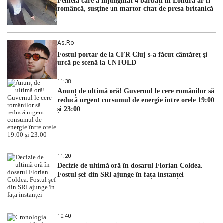
Femeia care a înjunghiat 4 bărbați în Londra ar fi
româncă, susţine un martor citat de presa britanică
As.ro
Fostul portar de la CFR Cluj s-a făcut cântăreţ şi
urcă pe scenă la UNTOLD
11:38
Anunț de ultimă oră! Guvernul le cere românilor să
reducă urgent consumul de energie între orele 19:00
și 23:00
11:20
Decizie de ultimă oră în dosarul Florian Coldea.
Fostul șef din SRI ajunge în fața instanței
10:40