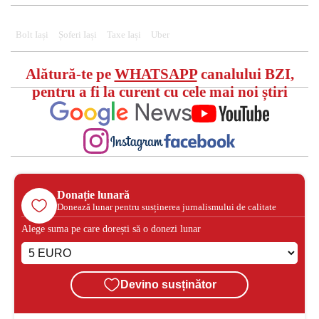
Bolt Iași
Șoferi Iași
Taxe Iași
Uber
Alătură-te pe
WHATSAPP
canalului BZI,
pentru a fi la curent cu cele mai noi știri
Donație lunară
Donează lunar pentru susținerea jurnalismului de calitate
Alege suma pe care dorești să o donezi lunar
Devino susținător