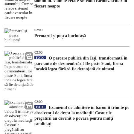
somnului. Cum se reface sistemul cardiovascular în
fiecare noapte
02:00
Premarul și pușca buclucașă
02:00
FOTO
O parcare publică din Iași, transformată în
parc auto de dezmembrări! De peste 9 ani, firma
încalcă legea fără să fie deranjată de nimeni
02:00
FOTO
Examenul de admitere în barou îi trimite pe
absolvenții de drept la meditații! Costurile
pregătirii au devenit o povară pentru mulți
candidați