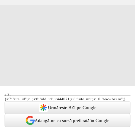
a:3:
{s:7:"site_id";i:1;s:6:"old_id";i:444071;s:8:"site_url";s:10:"www.bzi.ro";}
Urmărește BZI pe Google
Adaugă-ne ca sursă preferată în Google