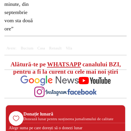
Avere:
Bucium
Casa
Renault
Vila
Alătură-te pe
WHATSAPP
canalului BZI,
pentru a fi la curent cu cele mai noi știri
Donație lunară
Donează lunar pentru susținerea jurnalismului de calitate
Alege suma pe care dorești să o donezi lunar