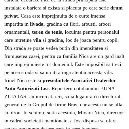
instalata o bariera si exista si placuta pe care scrie
drum
privat
. Casa este imprejmuita de o curte imensa
impartita in
livada
, gradina cu flori, arbusti, arbori
ornamentali,
teren de tenis
, locuinta pentru personalul
care intretine
vila
si gradina, loc de joaca pentru copii.
Din strada se poate vedea putin din imensitatea si
frumusetea casei, pentru ca familia Nica are un gard inalt
care imprejmuieste tot domeniul. Este imposibil sa treci
pe acea strada si sa nu iti atraga atentia aceasta vila.
Irinel Nica este si
presedintele Asociatiei Dealerilor
Auto Autorizati Iasi
. Reporterii cotidianului BUNA
ZIUA IASI au incercat, ieri, sa ia legatura cu directorul
general de la Grupul de firme Bras, dar acesta nu se afla
la birou. In schimb, sotia acestuia, Mioara Nica, director
in cadrul societatii mentionate, a fost dispusa sa ofere
cateva amanunte despre casa in care locuiesc.