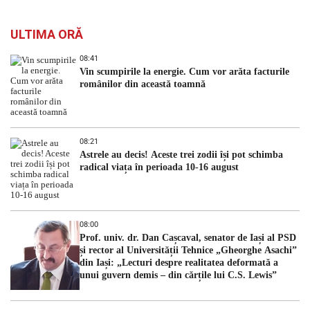
ULTIMA ORĂ
08:41
Vin scumpirile la energie. Cum vor arăta facturile
românilor din această toamnă
08:21
Astrele au decis! Aceste trei zodii își pot schimba
radical viața în perioada 10-16 august
08:00
Prof. univ. dr. Dan Cașcaval, senator de Iași al PSD
și rector al Universității Tehnice „Gheorghe Asachi”
din Iași: „Lecturi despre realitatea deformată a
unui guvern demis – din cărțile lui C.S. Lewis”