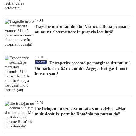
14:35
Tragedie într-o familie din Vrancea! Două persoane
au murit electrocutate în propria locuință!
13:30
FOTO
Descoperire șocantă pe marginea drumului!
Un bărbat de 62 de ani din Argeș a fost găsit mort
într-un șanț!
12:20
Ilie Bolojan nu cedează în fața sindicatelor: „Mai
mult decât își permite România nu putem da”