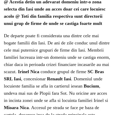
@ Acestia detin un adevarat domeniu intr-o zona
selecta din Iasi unde au acces doar cei care locuiesc
acolo @ Toti din familia respectiva sunt directorii
unui grup de firme de unde se castiga foarte mult
De departe poate fi considerata una dintre cele mai
bogate familii din Iasi. De ani de zile conduc unul dintre
cele mai puternice grupuri de firme din Iasi. Membrii
familiei lucreaza intr-un domeniu unde se castiga enorm,
chiar daca in perioada crizei financiare incasarile au mai
scazut.
Irinel Nica
conduce grupul de firme
SC Bras
SRL Iasi
, concesionar
Renault Iasi
. Domeniul unde
locuieste familia se afla in cartierul iesean
Bucium
,
undeva mai sus de Plopii fara Sot. Nu oricine are acces
in incinta zonei unde se afla si locuinta familiei Irinel si
Mioara Nica
. Accesul pe strada se face pe baza de
cartela, deoarece inca de la strada principala este