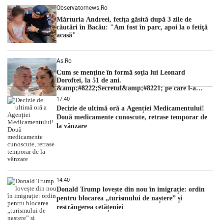
Observatornews.ro
Mărturia Andreei, fetiţa găsită după 3 zile de
căutări în Bacău: "Am fost în parc, apoi la o fetiţă
acasă"
As.ro
Cum se menţine în formă soţia lui Leonard
Doroftei, la 51 de ani.
&amp;#8222;Secretul&amp;#8221; pe care l-a
dezvăluit
17:40
Decizie de ultimă oră a Agenției Medicamentului!
Două medicamente cunoscute, retrase temporar de
la vânzare
14:40
Donald Trump lovește din nou în imigrație: ordin
pentru blocarea „turismului de naștere” și
restrângerea cetățeniei