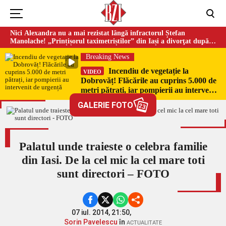
Nici Alexandra nu a mai rezistat lângă infractorul Ștefan
Manolache! „Prințișorul taximetriștilor” din Iași a divorţat după
doi ani de căsnicie
Breaking News
Incendiu de vegetație la
VIDEO
Dobrovăț! Flăcările au cuprins 5.000 de
metri pătrați, iar pompierii au intervenit
de urgență
GALERIE FOTO
23
Palatul unde traieste o celebra familie
din Iasi. De la cel mic la cel mare toti
sunt directori – FOTO
07 iul. 2014, 21:50,
Sorin Pavelescu
în
ACTUALITATE