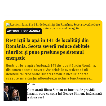
ARTICOL RECOMANDAT
Restricții la apă în 141 de localități din
România. Seceta severă reduce debitele
râurilor și pune presiune pe sistemul
energetic
Restricțiile la apă afectează 141 de localități din România,
din cauza secetei severe. Autoritățile avertizează că
debitele râurilor și ale Dunării rămân la niveluri foarte
scăzute, iar situația influențează inclusiv funcționarea
Centralei Nucleare de la Cernavodă. România se confruntă
A1.ro
cu una dintre cele mai dificile perioade din punct de vedere
Cum arată Ilinca Simion cu burtica de gravidă.
hidrologic din ultimii ani. Lipsa […]
Imagini rare cu soția lui George Simion, însărcinată
a doua oară