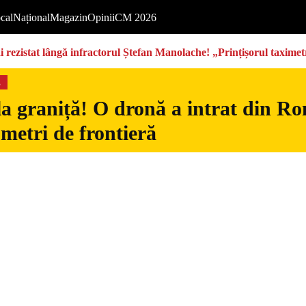
cal
Național
Magazin
Opinii
CM 2026
rezistat lângă infractorul Ștefan Manolache! „Prințișorul taximetri
s
la graniță! O dronă a intrat din Ro
 metri de frontieră