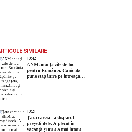
ARTICOLE SIMILARE
10:42
ANM anunță zile de foc
pentru România: Canicula
pune stăpânire pe întreaga
țară, urmează nopți tropicale
și disconfort termic ridicat
10:21
Țara căreia i-a dispărut
președintele. A plecat în
vacanță și nu s-a mai întors