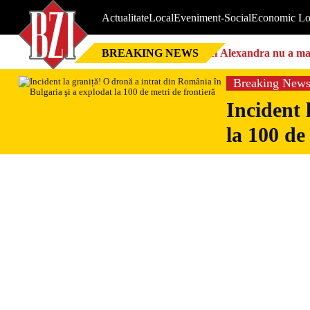
Actualitate
Local
Eveniment-Social
Economic Lo
BREAKING NEWS
Nici Alexandra nu a mai 
Breaking New
Incident 
la 100 de