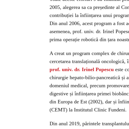
2005, alegerea sa ca președinte al Con
contribuției la înființarea unui progr
Din anul 2006, acest program a fost ac
asemenea, prof. univ. dr. Irinel Pope
prima operație robotică din țara noast
A creat un program complex de chirurg
cercetarea translațională oncologică,
prof. univ. dr. Irinel Popescu
este co
chirurgie hepato-bilio-pancreatică și a
domeniul medical, precum promovarea 
digestive și înființarea primei biobăn
din Europa de Est (2002), dar și înfii
(CEMT) la Institutul Clinic Fundeni.
Din anul 2019, părintele transplantulu