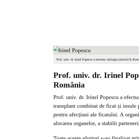
Prof. univ. dr. Irinel Popescu a introdus chirurgia robotică în Rom
Prof. univ. dr. Irinel Po
România
Prof. univ. dr. Irinel Popescu a efect
transplant combinat de ficat și insule 
pentru afecțiuni ale ficatului. A organ
alocarea organelor, a stabilit parteneri
Toate aceste eforturi s-au finalizat pr