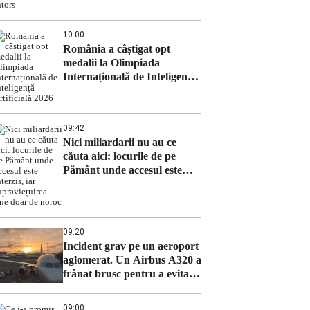
10:00
România a câștigat opt
medalii la Olimpiada
Internațională de Inteligență
Artificială 2026
09:42
Nici miliardarii nu au ce
căuta aici: locurile de pe
Pământ unde accesul este
interzis, iar supraviețuirea
ține doar de noroc
09:20
Incident grav pe un aeroport
aglomerat. Un Airbus A320 a
frânat brusc pentru a evita
un Boeing Qatar Airways
09:00