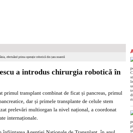
ânia, efectuând prima operație robotică din țara noastră
pescu a introdus chirurgia robotică în
uat primul transplant combinat de ficat și pancreas, primul
pancreatice, dar și primele transplante de celule stem
izat prelevări multiorgan la nivel național, a coordonat
ate internaționale.
in înființarea Agenției Naționale de Transplant, în anul