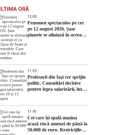
ULTIMA ORĂ
12:00
Fenomen spectaculos pe cer
pe 12 august 2026. Șase
planete se aliniază în aceeași
zi cu eclipsa de Soare și
Perseidele. Cum poate fi
văzut din România
11:53
Profesorii din Iași cer sprijin
politic. Consultări decisive
pentru legea salarizării, între
10 și 15 august
11:41
Cei care își spală mașina
acasă riscă amenzi de până la
50.000 de euro. Restricțiile