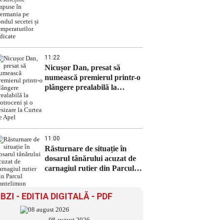
impuse în Germania pe
fondul secetei și
temperaturilor ridicate
11:22
Nicușor Dan, presat să
numească premierul printr-o
plângere prealabilă la
Cotroceni și o sesizare la
Curtea de Apel
11:00
Răsturnare de situație în
dosarul tânărului acuzat de
carnagiul rutier din Parcul
Pantelimon
BZI - EDITIA DIGITALĂ - PDF
08 august 2026