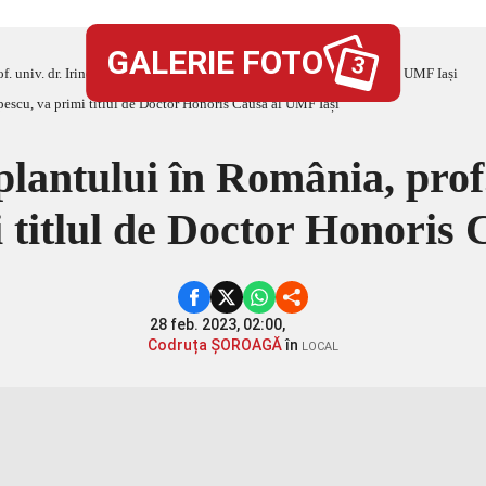
GALERIE FOTO
3
f. univ. dr. Irinel Popescu, va primi titlul de Doctor Honoris Causa al UMF Iași
plantului în România, prof. 
 titlul de Doctor Honoris
28 feb. 2023, 02:00,
Codruța ȘOROAGĂ
în
LOCAL