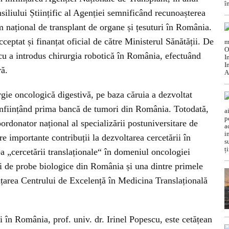
siliului Științific al Agenției semnificând recunoașterea
am național de transplant de organe și țesuturi în România.
ceptat și finanțat oficial de către Ministerul Sănătății. De
scu a introdus chirurgia robotică în România, efectuând
ră.
ie oncologică digestivă, pe baza căruia a dezvoltat
 înființând prima bancă de tumori din România. Totodată,
ordonator național al specializării postuniversitare de
re importante contribuții la dezvoltarea cercetării în
„cercetării translaționale“ în domeniul oncologiei
ci de probe biologice din România și una dintre primele
nțarea Centrului de Excelență în Medicina Translațională
i în România, prof. univ. dr. Irinel Popescu, este cetățean