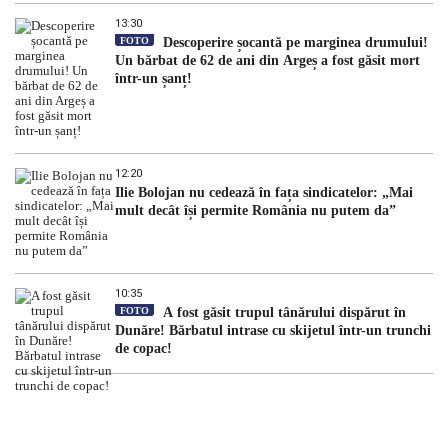
13:30
FOTO
Descoperire șocantă pe marginea drumului!
Un bărbat de 62 de ani din Argeș a fost găsit mort
într-un șanț!
12:20
Ilie Bolojan nu cedează în fața sindicatelor: „Mai
mult decât își permite România nu putem da”
10:35
FOTO
A fost găsit trupul tânărului dispărut în
Dunăre! Bărbatul intrase cu skijetul într-un trunchi
de copac!