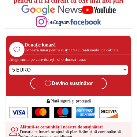
pentru a fi la curent cu cele mai noi știri
Donație lunară
Donează lunar pentru susținerea jurnalismului de calitate
Alege suma pe care dorești să o donezi lunar
Devino susținător
Plată sigură și protejată
Alătură-te comunității noastre de susținători
Donația ta lunară ne ajută să planificăm și să continuăm să
informăm corect și echidistant