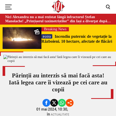
Nici Alexandra nu a mai rezistat lângă infractorul Ștefan
Manolache! „Prințișorul taximetriștilor” din Iași a divorţat după
doi ani de căsnicie
Breaking News
Incendiu puternic de vegetație la
FOTO
Războieni. 10 hectare, afectate de flăcări
Părinții au interzis să mai facă asta!
Iată legea care îi vizează pe cei care au
copii
01 mai 2024, 10:30,
în
ACTUALITATE