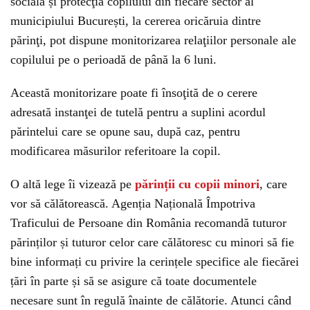
socială și protecţia copilului din fiecare sector al
municipiului București, la cererea oricăruia dintre
părinţi, pot dispune monitorizarea relaţiilor personale ale
copilului pe o perioadă de până la 6 luni.
Această monitorizare poate fi însoţită de o cerere
adresată instanţei de tutelă pentru a suplini acordul
părintelui care se opune sau, după caz, pentru
modificarea măsurilor referitoare la copil.
O altă lege îi vizează pe
părinții cu copii minori
, care
vor să călătorească. Agenția Națională Împotriva
Traficului de Persoane din România recomandă tuturor
părinților și tuturor celor care călătoresc cu minori să fie
bine informați cu privire la cerințele specifice ale fiecărei
țări în parte și să se asigure că toate documentele
necesare sunt în regulă înainte de călătorie. Atunci când