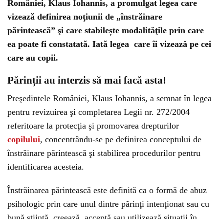
României, Klaus Iohannis, a promulgat legea care
vizează definirea noţiunii de „înstrăinare
părintească” şi care stabilește modalităţile prin care
ea poate fi constatată. Iată legea care îi vizează pe cei
care au copii.
Părinții au interzis să mai facă asta!
Preşedintele României, Klaus Iohannis, a semnat în legea
pentru revizuirea şi completarea Legii nr. 272/2004
referitoare la protecţia şi promovarea drepturilor
copilului
, concentrându-se pe definirea conceptului de
înstrăinare părintească şi stabilirea procedurilor pentru
identificarea acesteia.
Înstrăinarea părintească este definită ca o formă de abuz
psihologic prin care unul dintre părinţi intenţionat sau cu
bună ştiinţă, creează, acceptă sau utilizează situaţii în