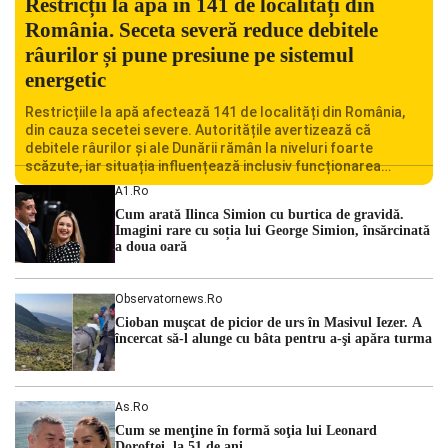
Restricții la apă în 141 de localități din
România. Seceta severă reduce debitele
râurilor și pune presiune pe sistemul
energetic
Restricțiile la apă afectează 141 de localități din România,
din cauza secetei severe. Autoritățile avertizează că
debitele râurilor și ale Dunării rămân la niveluri foarte
scăzute, iar situația influențează inclusiv funcționarea
Centralei Nucleare de la Cernavodă. România se confruntă
A1.ro
cu una dintre cele mai dificile perioade din punct de vedere
Cum arată Ilinca Simion cu burtica de gravidă.
hidrologic din ultimii ani. Lipsa […]
Imagini rare cu soția lui George Simion, însărcinată
a doua oară
Observatornews.ro
Cioban muşcat de picior de urs în Masivul Iezer. A
încercat să-l alunge cu bâta pentru a-şi apăra turma
As.ro
Cum se menţine în formă soţia lui Leonard
Doroftei, la 51 de ani.