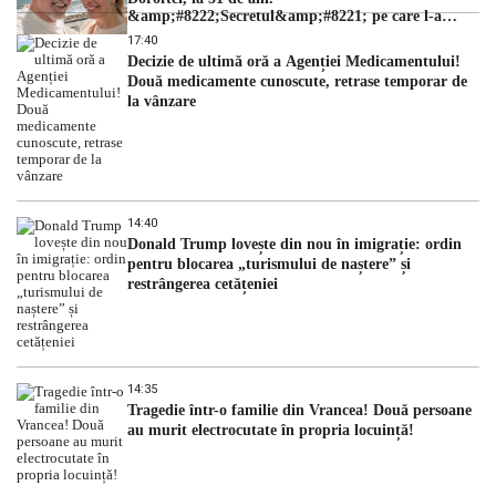
&amp;#8222;Secretul&amp;#8221; pe care l-a
dezvăluit
17:40
Decizie de ultimă oră a Agenției Medicamentului!
Două medicamente cunoscute, retrase temporar de
la vânzare
14:40
Donald Trump lovește din nou în imigrație: ordin
pentru blocarea „turismului de naștere” și
restrângerea cetățeniei
14:35
Tragedie într-o familie din Vrancea! Două persoane
au murit electrocutate în propria locuință!