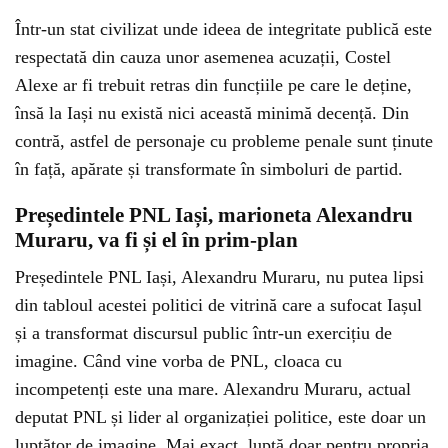
Într-un stat civilizat unde ideea de integritate publică este
respectată din cauza unor asemenea acuzații, Costel
Alexe ar fi trebuit retras din funcțiile pe care le deține,
însă la Iași nu există nici această minimă decență. Din
contră, astfel de personaje cu probleme penale sunt ținute
în față, apărate și transformate în simboluri de partid.
Președintele PNL Iași, marioneta Alexandru
Muraru, va fi și el în prim-plan
Președintele PNL Iași, Alexandru Muraru, nu putea lipsi
din tabloul acestei politici de vitrină care a sufocat Iașul
și a transformat discursul public într-un exercițiu de
imagine. Când vine vorba de PNL, cloaca cu
incompetenți este una mare. Alexandru Muraru, actual
deputat PNL și lider al organizației politice, este doar un
luptător de imagine. Mai exact, luptă doar pentru propria