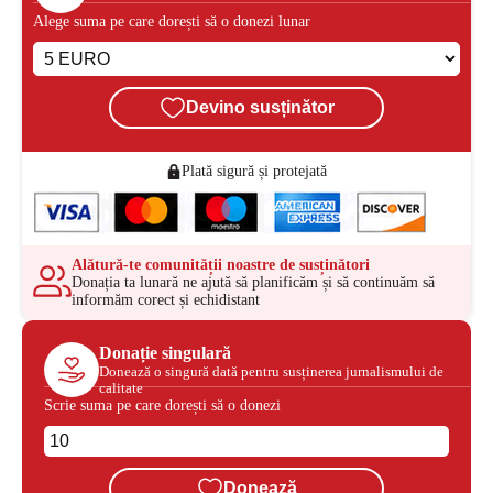
Alege suma pe care dorești să o donezi lunar
Devino susținător
Plată sigură și protejată
Alătură-te comunității noastre de susținători
Donația ta lunară ne ajută să planificăm și să continuăm să
informăm corect și echidistant
Donație singulară
Donează o singură dată pentru susținerea jurnalismului de
calitate
Scrie suma pe care dorești să o donezi
Donează