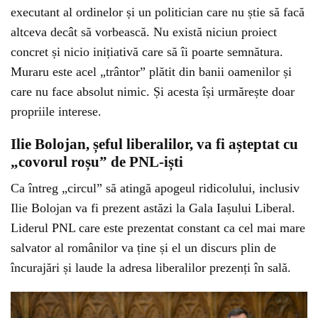
executant al ordinelor și un politician care nu știe să facă
altceva decât să vorbească. Nu există niciun proiect
concret și nicio inițiativă care să îi poarte semnătura.
Muraru este acel „trântor” plătit din banii oamenilor și
care nu face absolut nimic. Și acesta își urmărește doar
propriile interese.
Ilie Bolojan, șeful liberalilor, va fi așteptat cu
„covorul roșu” de PNL-iști
Ca întreg „circul” să atingă apogeul ridicolului, inclusiv
Ilie Bolojan va fi prezent astăzi la Gala Iașului Liberal.
Liderul PNL care este prezentat constant ca cel mai mare
salvator al românilor va ține și el un discurs plin de
încurajări și laude la adresa liberalilor prezenți în sală.