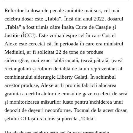
Referitor la dosarele penale amintite mai sus, cel mai
celebru dosar este „Tabla”. Încă din anul 2022, dosarul
„Tabla” a fost trimis către Înalta Curte de Casație și
Justiție (ÎCCJ). Este vorba despre cel în care Costel
Alexe este cercetat că, în perioada în care era ministrul
Mediului, ar fi solicitat 22 de tone de produse
siderurgice, mai exact tablă cutată, țeavă pătrată, țeavă
rectangulară și rulouri de tablă de la un reprezentant al
combinatului siderurgic Liberty Galați. În schimbul
acestor produse, Alexe ar fi promis fabricii alocarea
gratuită a certificatelor de emisii de gaze cu efect de seră
și monitorizarea măsurilor luate pentru închiderea unui
depozit de deșeuri neconforme. Tocmai de la acest dosar,
șefului CJ Iași i s-a tras și porecla „Tablă”.
Un alt dosar celebru este cel în care președintele