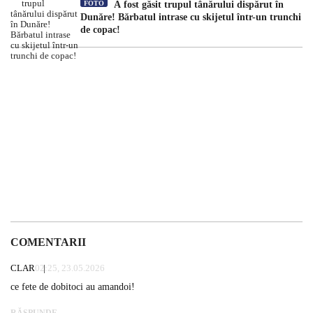
FOTO
A fost găsit trupul tânărului dispărut în
Dunăre! Bărbatul intrase cu skijetul într-un trunchi
de copac!
COMENTARII
CLAR
02:25, 23.05.2026
ce fete de dobitoci au amandoi!