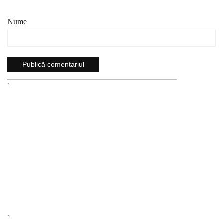
Nume
`
`