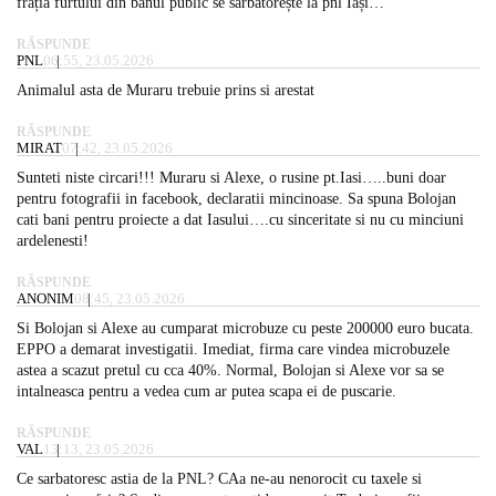
frăția furtului din banul public se sărbătorește la pnl Iași…
RĂSPUNDE
PNL
06:55, 23.05.2026
Animalul asta de Muraru trebuie prins si arestat
RĂSPUNDE
MIRAT
07:42, 23.05.2026
Sunteti niste circari!!! Muraru si Alexe, o rusine pt.Iasi…..buni doar
pentru fotografii in facebook, declaratii mincinoase. Sa spuna Bolojan
cati bani pentru proiecte a dat Iasului….cu sinceritate si nu cu minciuni
ardelenesti!
RĂSPUNDE
ANONIM
08:45, 23.05.2026
Si Bolojan si Alexe au cumparat microbuze cu peste 200000 euro bucata.
EPPO a demarat investigatii. Imediat, firma care vindea microbuzele
astea a scazut pretul cu cca 40%. Normal, Bolojan si Alexe vor sa se
intalneasca pentru a vedea cum ar putea scapa ei de puscarie.
RĂSPUNDE
VAL
13:13, 23.05.2026
Ce sarbatoresc astia de la PNL? CAa ne-au nenorocit cu taxele si