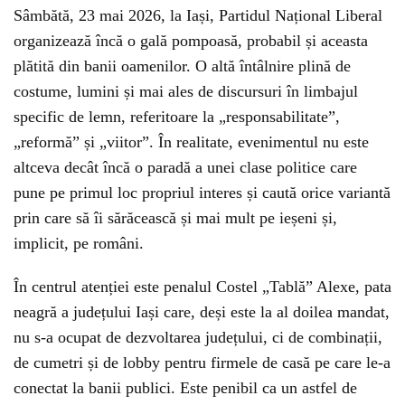
Sâmbătă, 23 mai 2026, la Iași, Partidul Național Liberal
organizează încă o gală pompoasă, probabil și aceasta
plătită din banii oamenilor. O altă întâlnire plină de
costume, lumini și mai ales de discursuri în limbajul
specific de lemn, referitoare la „responsabilitate”,
„reformă” și „viitor”. În realitate, evenimentul nu este
altceva decât încă o paradă a unei clase politice care
pune pe primul loc propriul interes și caută orice variantă
prin care să îi sărăcească și mai mult pe ieșeni și,
implicit, pe români.
În centrul atenției este penalul Costel „Tablă” Alexe, pata
neagră a județului Iași care, deși este la al doilea mandat,
nu s-a ocupat de dezvoltarea județului, ci de combinații,
de cumetri și de lobby pentru firmele de casă pe care le-a
conectat la banii publici. Este penibil ca un astfel de