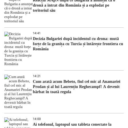
Reacția MApN după ce Bulgaria a anunțat că o
dronă a intrat din România și a explodat pe
teritoriul său
14:41
Decizia Bulgariei după incidentul cu drona: mută
forțe de la granița cu Turcia și întărește frontiera cu
România
14:21
Cum arată acum Bebeto, fiul cel mic al Anamariei
Prodan și al lui Laurențiu Reghecampf! A devenit
bărbat în toată regula
14:00
Ai telefonul, laptopul sau tableta conectate la