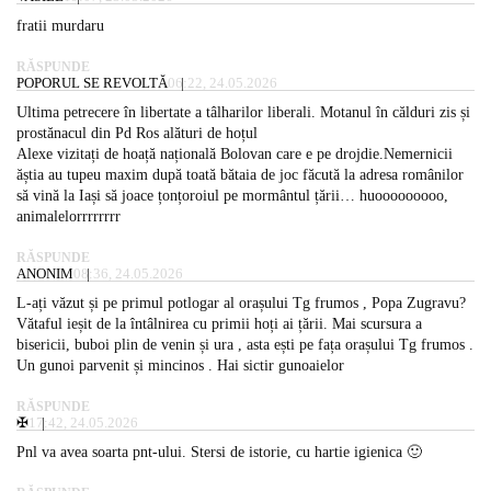
fratii murdaru
RĂSPUNDE
POPORUL SE REVOLTĂ
06:22, 24.05.2026
Ultima petrecere în libertate a tâlharilor liberali. Motanul în călduri zis și
prostănacul din Pd Ros alături de hoțul
Alexe vizitați de hoață națională Bolovan care e pe drojdie.Nemernicii
ăștia au tupeu maxim după toată bătaia de joc făcută la adresa românilor
să vină la Iași să joace țonțoroiul pe mormântul țării… huooooooooo,
animalelorrrrrrrr
RĂSPUNDE
ANONIM
08:36, 24.05.2026
L-ați văzut și pe primul potlogar al orașului Tg frumos , Popa Zugravu?
Vătaful ieșit de la întâlnirea cu primii hoți ai țării. Mai scursura a
bisericii, buboi plin de venin și ura , asta ești pe fața orașului Tg frumos .
Un gunoi parvenit și mincinos . Hai sictir gunoaielor
RĂSPUNDE
✠
17:42, 24.05.2026
Pnl va avea soarta pnt-ului. Stersi de istorie, cu hartie igienica 🙂