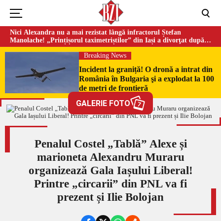
Nici Alexandra nu a mai rezistat lângă infractorul Ștefan
Manolache! „Prințișorul taximetriștilor” din Iași a divorţat după
doi ani de căsnicie
Breaking News
Incident la graniță! O dronă a intrat din
România în Bulgaria şi a explodat la 100
de metri de frontieră
GALERIE FOTO
7
Penalul Costel „Tablă” Alexe și
marioneta Alexandru Muraru
organizează Gala Iașului Liberal!
Printre „circarii” din PNL va fi
prezent și Ilie Bolojan