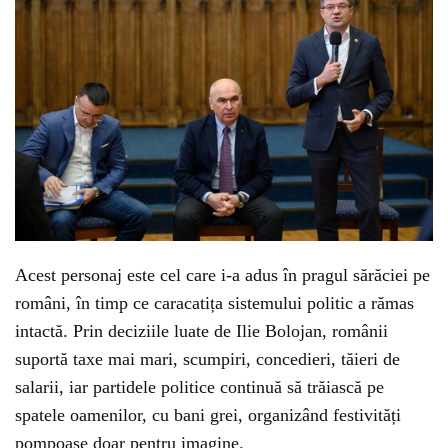
Acest personaj este cel care i-a adus în pragul sărăciei pe
români, în timp ce caracatița sistemului politic a rămas
intactă. Prin deciziile luate de Ilie Bolojan, românii
suportă taxe mai mari, scumpiri, concedieri, tăieri de
salarii, iar partidele politice continuă să trăiască pe
spatele oamenilor, cu bani grei, organizând festivități
pompoase doar pentru imagine.