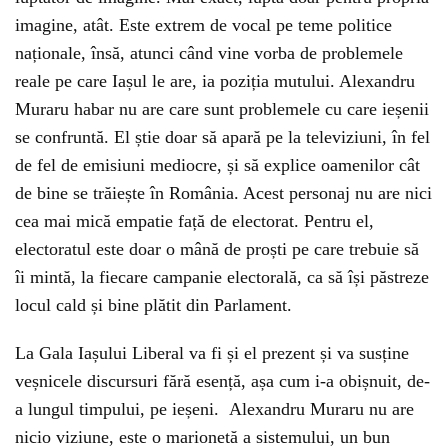
imagine, atât. Este extrem de vocal pe teme politice
naționale, însă, atunci când vine vorba de problemele
reale pe care Iașul le are, ia poziția mutului. Alexandru
Muraru habar nu are care sunt problemele cu care ieșenii
se confruntă. El știe doar să apară pe la televiziuni, în fel
de fel de emisiuni mediocre, și să explice oamenilor cât
de bine se trăiește în România. Acest personaj nu are nici
cea mai mică empatie față de electorat. Pentru el,
electoratul este doar o mână de proști pe care trebuie să
îi mintă, la fiecare campanie electorală, ca să își păstreze
locul cald și bine plătit din Parlament.
La Gala Iașului Liberal va fi și el prezent și va susține
veșnicele discursuri fără esență, așa cum i-a obișnuit, de-
a lungul timpului, pe ieșeni. Alexandru Muraru nu are
nicio viziune, este o marionetă a sistemului, un bun