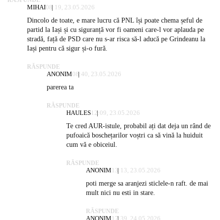
RĂSPUNDE
MIHAI
08:19, 23.05.2026
Dincolo de toate, e mare lucru că PNL își poate chema șeful de
partid la Iași și cu siguranță vor fi oameni care-l vor aplauda pe
stradă, față de PSD care nu s-ar risca să-l aducă pe Grindeanu la
Iași pentru că sigur și-o fură.
RĂSPUNDE
ANONIM
08:40, 23.05.2026
parerea ta
RĂSPUNDE
HAULES
12:09, 23.05.2026
Te cred AUR-istule, probabil ați dat deja un rând de
pufoaică boschețarilor voștri ca să vină la huiduit
cum vă e obiceiul.
RĂSPUNDE
ANONIM
13:13, 23.05.2026
poti merge sa aranjezi sticlele-n raft. de mai
mult nici nu esti in stare.
RĂSPUNDE
ANONIM
17:39, 24.05.2026