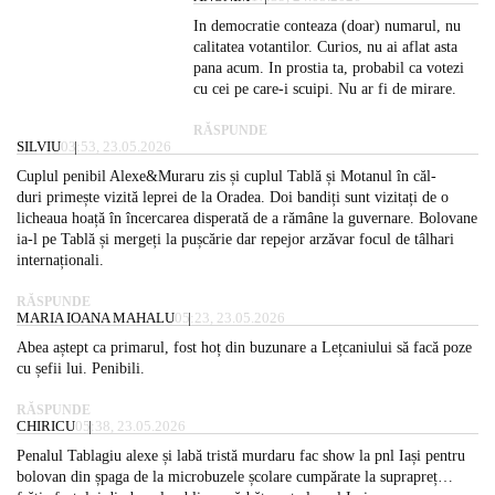
In democratie conteaza (doar) numarul, nu
calitatea votantilor. Curios, nu ai aflat asta
pana acum. In prostia ta, probabil ca votezi
cu cei pe care-i scuipi. Nu ar fi de mirare.
RĂSPUNDE
SILVIU
03:53, 23.05.2026
Cuplul penibil Alexe&Muraru zis și cuplul Tablă și Motanul în căl-
duri primește vizită leprei de la Oradea. Doi bandiți sunt vizitați de o
licheaua hoață în încercarea disperată de a rămâne la guvernare. Bolovane
ia-l pe Tablă și mergeți la pușcărie dar repejor arzăvar focul de tâlhari
internaționali.
RĂSPUNDE
MARIA IOANA MAHALU
05:23, 23.05.2026
Abea aștept ca primarul, fost hoț din buzunare a Lețcaniului să facă poze
cu șefii lui. Penibili.
RĂSPUNDE
CHIRICU
05:38, 23.05.2026
Penalul Tablagiu alexe și labă tristă murdaru fac show la pnl Iași pentru
bolovan din șpaga de la microbuzele școlare cumpărate la suprapreț…