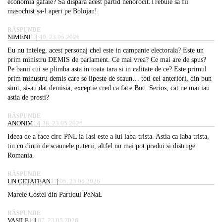
economia gafaie? Sa dispara acest partid nenorocit.Trebuie sa fii
masochist sa-l aperi pe Bolojan!
RĂSPUNDE
NIMENI
13:40, 23.05.2026
Eu nu inteleg, acest personaj chel este in campanie electorala? Este un
prim ministru DEMIS de parlament. Ce mai vrea? Ce mai are de spus?
Pe banii cui se plimba asta in toata tara si in calitate de ce? Este primul
prim minustru demis care se lipeste de scaun… toti cei anteriori, din bun
simt, si-au dat demisia, exceptie cred ca face Boc. Serios, cat ne mai iau
astia de prosti?
RĂSPUNDE
ANONIM
14:38, 23.05.2026
Ideea de a face circ-PNL la Iasi este a lui laba-trista. Astia ca laba trista,
tin cu dintii de scaunele puterii, altfel nu mai pot pradui si distruge
Romania.
RĂSPUNDE
UN CETATEAN
17:05, 23.05.2026
Marele Costel din Partidul PeNaL
RĂSPUNDE
VASILE
19:07, 23.05.2026