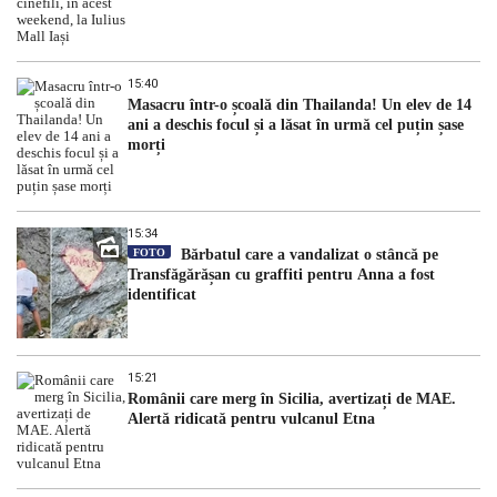
15:40
Masacru într-o școală din Thailanda! Un elev de 14
ani a deschis focul și a lăsat în urmă cel puțin șase
morți
15:34
FOTO
Bărbatul care a vandalizat o stâncă pe
Transfăgărășan cu graffiti pentru Anna a fost
identificat
15:21
Românii care merg în Sicilia, avertizați de MAE.
Alertă ridicată pentru vulcanul Etna