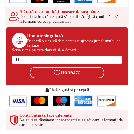
Alătură-te comunității noastre de susținători
Donația ta lunară ne ajută să planificăm și să continuăm să
informăm corect și echidistant
Donație singulară
Donează o singură dată pentru susținerea jurnalismului de
calitate
Scrie suma pe care dorești să o donezi
Donează
Plată sigură și protejată
Contribuția ta face diferența
Ne ajuți să rămânem independenți și să aducem informații de
care ai nevoie