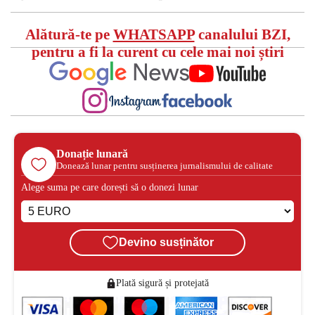
Alătură-te pe
WHATSAPP
canalului BZI,
pentru a fi la curent cu cele mai noi știri
Donație lunară
Donează lunar pentru susținerea jurnalismului de calitate
Alege suma pe care dorești să o donezi lunar
Devino susținător
Plată sigură și protejată