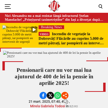
Nici Alexandra nu a mai rezistat lângă infractorul Ștefan
Manolache! „Prințișorul taximetriștilor” din Iași a divorţat după
doi ani de căsnicie
Breaking News
Incendiu de vegetație la
VIDEO
Dobrovăț! Flăcările au cuprins 5.000 de
metri pătrați, iar pompierii au intervenit
de urgență
Pensionarii care nu vor mai lua
ajutorul de 400 de lei la pensie în
aprilie 2025!
21 mart. 2025, 07:40,
4
,
Mirela Gabriela Todosi
în
BZI.RO