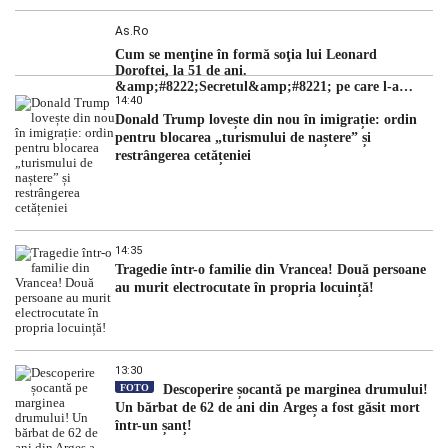
As.ro
Cum se menţine în formă soţia lui Leonard
Doroftei, la 51 de ani.
&amp;#8222;Secretul&amp;#8221; pe care l-a
14:40
dezvăluit
Donald Trump lovește din nou în imigrație: ordin
pentru blocarea „turismului de naștere” și
restrângerea cetățeniei
14:35
Tragedie într-o familie din Vrancea! Două persoane
au murit electrocutate în propria locuință!
13:30
FOTO
Descoperire șocantă pe marginea drumului!
Un bărbat de 62 de ani din Argeș a fost găsit mort
într-un șanț!