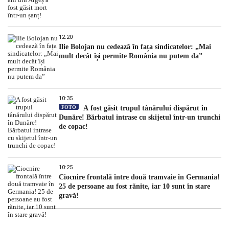
12:20
Ilie Bolojan nu cedează în fața sindicatelor: „Mai
mult decât își permite România nu putem da”
10:35
FOTO
A fost găsit trupul tânărului dispărut în
Dunăre! Bărbatul intrase cu skijetul într-un trunchi
de copac!
10:25
Ciocnire frontală între două tramvaie în Germania!
25 de persoane au fost rănite, iar 10 sunt în stare
gravă!