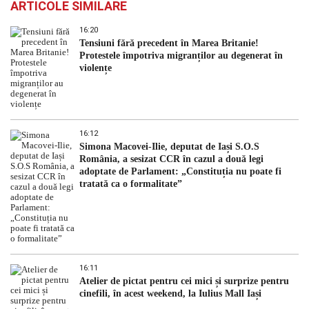
ARTICOLE SIMILARE
16:20
Tensiuni fără precedent în Marea Britanie!
Protestele împotriva migranților au degenerat în
violențe
16:12
Simona Macovei-Ilie, deputat de Iași S.O.S
România, a sesizat CCR în cazul a două legi
adoptate de Parlament: „Constituția nu poate fi
tratată ca o formalitate”
16:11
Atelier de pictat pentru cei mici și surprize pentru
cinefili, în acest weekend, la Iulius Mall Iași