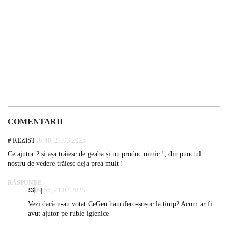
COMENTARII
# REZIST
08:48, 21.03.2025
Ce ajutor ? și așa trăiesc de geaba și nu produc nimic !, din punctul
nostru de vedere trăiesc deja prea mult !
RĂSPUNDE
🆘
09:56, 21.03.2025
Vezi dacă n-au votat CeGeu haurifero-șoșoc la timp? Acum ar fi
avut ajutor pe ruble igienice