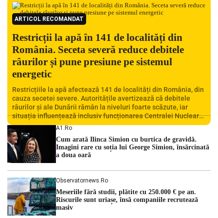
ARTICOL RECOMANDAT
Restricții la apă în 141 de localități din
România. Seceta severă reduce debitele
râurilor și pune presiune pe sistemul
energetic
Restricțiile la apă afectează 141 de localități din România, din
cauza secetei severe. Autoritățile avertizează că debitele
râurilor și ale Dunării rămân la niveluri foarte scăzute, iar
situația influențează inclusiv funcționarea Centralei Nucleare
de la Cernavodă. România se confruntă cu una dintre cele mai
A1.ro
dificile perioade din punct de vedere hidrologic din ultimii ani.
Cum arată Ilinca Simion cu burtica de gravidă.
Lipsa […]
Imagini rare cu soția lui George Simion, însărcinată
a doua oară
Observatornews.ro
Meseriile fără studii, plătite cu 250.000 € pe an.
Riscurile sunt uriașe, însă companiile recrutează
masiv