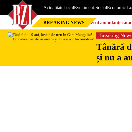
Actualitate
Local
Eveniment-Social
Economic Lo
BREAKING NEWS
Șoferul ambulanței ataca
Breaking New
Tânără de
și nu a a