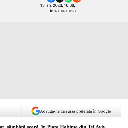
15 ian. 2023, 10:00,
în
INTERNATIONAL
Adaugă-ne ca sursă preferată în Google
at, sâmbătă seară, în Piața Habima din Tel Aviv,