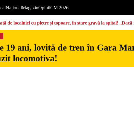
cal
Național
Magazin
Opinii
CM 2026
tă de localnici cu pietre și topoare, în stare gravă la spital! ,,Dac
s
 19 ani, lovită de tren în Gara Man
uzit locomotiva!