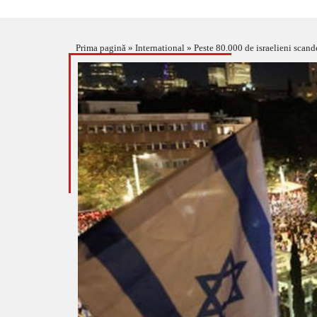
Prima pagină
»
International
»
Peste 80.000 de israelieni sca