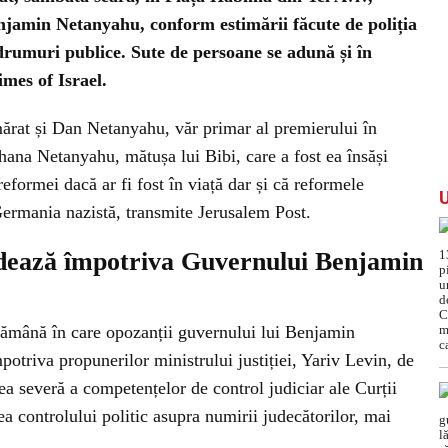
jamin Netanyahu, conform estimării făcute de poliția
 drumuri publice. Sute de persoane se adună și în
mes of Israel.
umărat și Dan Netanyahu, văr primar al premierului în
hana Netanyahu, mătușa lui Bibi, care a fost ea însăși
reformei dacă ar fi fost în viață dar și că reformele
ermania nazistă, transmite Jerusalem Post.
andează împotriva Guvernului Benjamin
ămână în care opozanții guvernului lui Benjamin
potriva propunerilor ministrului justiției, Yariv Levin, de
rea severă a competențelor de control judiciar ale Curții
ea controlului politic asupra numirii judecătorilor, mai