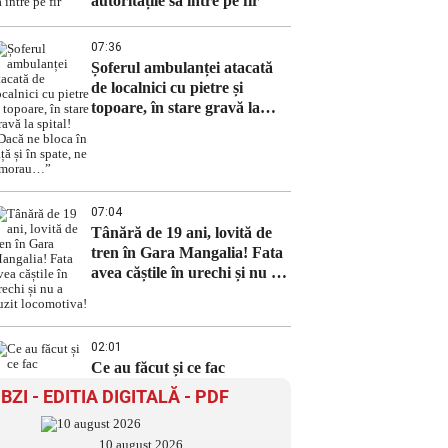
autoritățile să intre pe fir
07:36
Șoferul ambulanței atacată
de localnici cu pietre și
topoare, în stare gravă la
spital! ,,Dacă ne bloca în față
și în spate, ne omorau…”
07:04
Tânără de 19 ani, lovită de
tren în Gara Mangalia! Fata
avea căștile în urechi și nu a
auzit locomotiva!
02:01
Ce au făcut și ce fac
BZI - EDITIA DIGITALĂ - PDF
10 august 2026