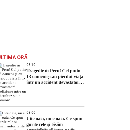
ULTIMA ORĂ
08:10
Tragedie în Peru! Cel puțin
13 oameni și-au pierdut viața
într-un accident devastator!
Coliziune între un microbuz
și un camion!
08:00
Uite oaia, nu e oaia. Ce spun
gurile rele și lăsăm