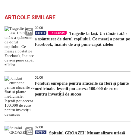
ARTICOLE SIMILARE
02:00
FOTO
EXCLUSIV
Tragedie la Iași. Un tânăr tată s-
a spânzurat de dorul copilului. Ce mesaj a postat pe
Facebook, înainte de a-și pune capăt zilelor
02:00
Fonduri europene pentru afacerile cu flori și plante
medicinale. Ieșenii pot accesa 100.000 de euro
pentru investiții de succes
02:00
FOTO
Spitalul GROAZEI! Mușamalizare uriașă