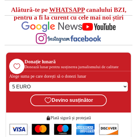
Alătură-te pe
WHATSAPP
canalului BZI,
pentru a fi la curent cu cele mai noi știri
Donație lunară
Donează lunar pentru susținerea jurnalismului de calitate
Alege suma pe care dorești să o donezi lunar
Devino susținător
Plată sigură și protejată