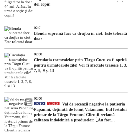
doi copii!
02:01
Blonda supremă face ca drujba în ciot. Este tolerată
doar
02:00
Circulația tramvaielor prin Târgu Cucu va fi oprită
pentru următoarele zile! Vor fi afectate traseele 1, 3,
7, 8, 9 și 13
02:00
FOTO
VIDEO
Val de recenzii negative la patiseria
Papanini, deținută de Ionuț Vatamanu, fiul fostului
primar de la Târgu Frumos! Clienții reclamă
calitatea îndoielnică a produselor: „Au fost
expirate”