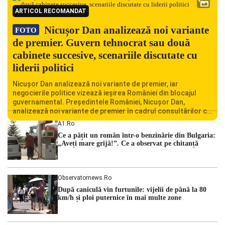
ARTICOL RECOMANDAT
Nicușor Dan analizează noi variante
FOTO
de premier. Guvern tehnocrat sau două
cabinete succesive, scenariile discutate cu
liderii politici
Nicușor Dan analizează noi variante de premier, iar
negocierile politice vizează ieșirea României din blocajul
guvernamental. Președintele României, Nicușor Dan,
analizează noi variante de premier în cadrul consultărilor cu
liderii politici. Ciprian Ciucu vorbește despre scenariul unui
A1.ro
guvern tehnocrat și despre posibilitatea a două cabinete
Ce a pățit un român într-o benzinărie din Bulgaria:
succesive. Nicușor Dan analizează noi variante de premier
„Aveți mare grijă!”. Ce a observat pe chitanță
România traversează […]
Observatornews.ro
După caniculă vin furtunile: vijelii de până la 80
km/h și ploi puternice în mai multe zone