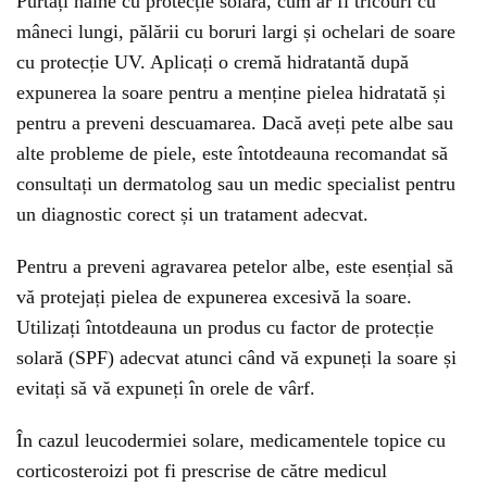
Purtați haine cu protecție solară, cum ar fi tricouri cu
mâneci lungi, pălării cu boruri largi și ochelari de soare
cu protecție UV. Aplicați o cremă hidratantă după
expunerea la soare pentru a menține pielea hidratată și
pentru a preveni descuamarea. Dacă aveți pete albe sau
alte probleme de piele, este întotdeauna recomandat să
consultați un dermatolog sau un medic specialist pentru
un diagnostic corect și un tratament adecvat.
Pentru a preveni agravarea petelor albe, este esențial să
vă protejați pielea de expunerea excesivă la soare.
Utilizați întotdeauna un produs cu factor de protecție
solară (SPF) adecvat atunci când vă expuneți la soare și
evitați să vă expuneți în orele de vârf.
În cazul leucodermiei solare, medicamentele topice cu
corticosteroizi pot fi prescrise de către medicul