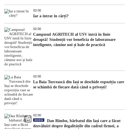
02:00
Iar a intrat în cărți?
02:00
Campusul AGRITECH al USV intră în linie
dreaptă! Studenții vor beneficia de laboratoare
inteligente, cămine noi și hale de practică
02:00
La Baia Turcească din Iași se deschide expoziția care
se schimbă de fiecare dată când o privești!
02:00
FOTO
Dan Rîmbu, bărbatul din Iași care a făcut
dezvăluiri despre ilegalitățile din cadrul firmei, a