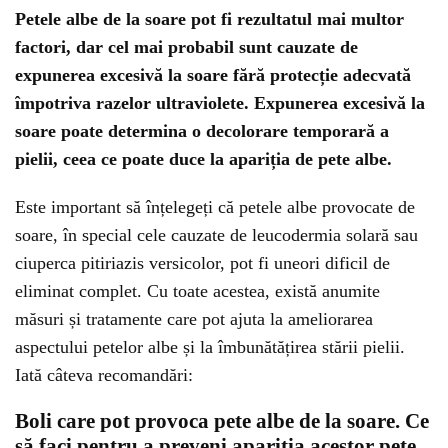
Petele albe de la soare pot fi rezultatul mai multor
factori, dar cel mai probabil sunt cauzate de
expunerea excesivă la soare fără protecție adecvată
împotriva razelor ultraviolete. Expunerea excesivă la
soare poate determina o decolorare temporară a
pielii, ceea ce poate duce la apariția de pete albe.
Este important să înțelegeți că petele albe provocate de
soare, în special cele cauzate de leucodermia solară sau
ciuperca pitiriazis versicolor, pot fi uneori dificil de
eliminat complet. Cu toate acestea, există anumite
măsuri și tratamente care pot ajuta la ameliorarea
aspectului petelor albe și la îmbunătățirea stării pielii.
Iată câteva recomandări:
Boli care pot provoca pete albe de la soare. Ce
să faci pentru a preveni apariția acestor pete