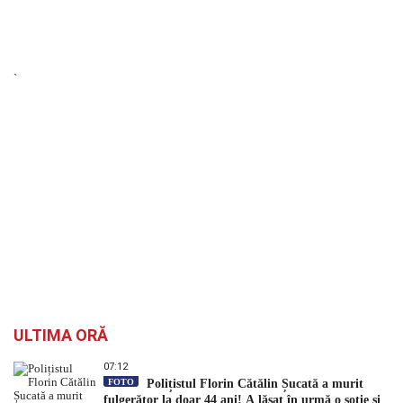
`
ULTIMA ORĂ
07:12
FOTO
Polițistul Florin Cătălin Șucată a murit
fulgerător la doar 44 ani! A lăsat în urmă o soție și