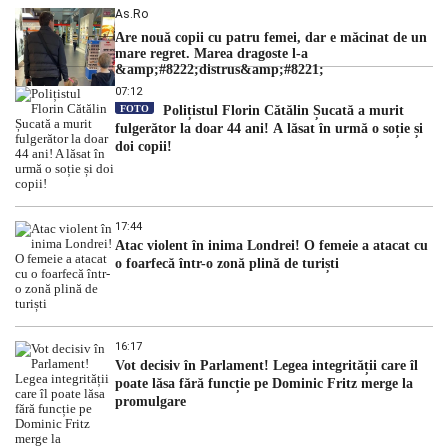
As.ro
Are nouă copii cu patru femei, dar e măcinat de un
mare regret. Marea dragoste l-a
&amp;#8222;distrus&amp;#8221;
07:12
FOTO
Polițistul Florin Cătălin Șucată a murit
fulgerător la doar 44 ani! A lăsat în urmă o soție și
doi copii!
17:44
Atac violent în inima Londrei! O femeie a atacat cu
o foarfecă într-o zonă plină de turiști
16:17
Vot decisiv în Parlament! Legea integrității care îl
poate lăsa fără funcție pe Dominic Fritz merge la
promulgare