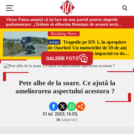
Victor Ponta anunță că își face un nou partid pentru alegerile
parlamentare: „Trebuie să eliberăm România de această sectă
globalistă”
Breaking News
Tragedie pe DN 1, în apropiere
FOTO
de Oșorhei! Un motociclist de 59 de ani
și-a pierdut viața după impactul cu două
GALERIE FOTO
mașini!
4
Pete albe de la soare. Ce ajută la
ameliorarea aspectului acestora ?
31 iul. 2023, 16:03,
în
SANATATE