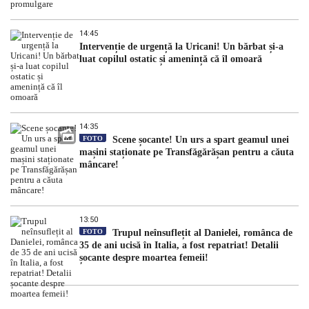
14:45
Intervenție de urgență la Uricani! Un bărbat și-a
luat copilul ostatic și amenință că îl omoară
14:35
FOTO
Scene șocante! Un urs a spart geamul unei
mașini staționate pe Transfăgărășan pentru a căuta
mâncare!
13:50
FOTO
Trupul neînsuflețit al Danielei, românca de
35 de ani ucisă în Italia, a fost repatriat! Detalii
șocante despre moartea femeii!