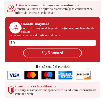
Alătură-te comunității noastre de susținători
Donația ta lunară ne ajută să planificăm și să continuăm să
informăm corect și echidistant
Donație singulară
Donează o singură dată pentru susținerea jurnalismului de
calitate
Scrie suma pe care dorești să o donezi
Donează
Plată sigură și protejată
Contribuția ta face diferența
Ne ajuți să rămânem independenți și să aducem informații de
care ai nevoie