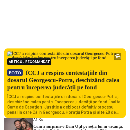
ARTICOL RECOMANDAT
ÎCCJ a respins contestațiile din
FOTO
dosarul Georgescu-Potra, deschizând calea
pentru începerea judecății pe fond
ÎCCJ a respins contestațiile din dosarul Georgescu-Potra,
deschizând calea pentru începerea judecății pe fond. Înalta
Curte de Casație și Justiție a deblocat definitiv procesul
penal în care Călin Georgescu, Horațiu Potra și alte 20 de
persoane sunt acuzați de acțiuni îndreptate împotriva
A1.ro
ordinii constituționale. În ședința din camera preliminară,
Cum a surprins-o Dani Oțil pe soția lui în vacanță.
judecătorii de la instanța supremă au […]