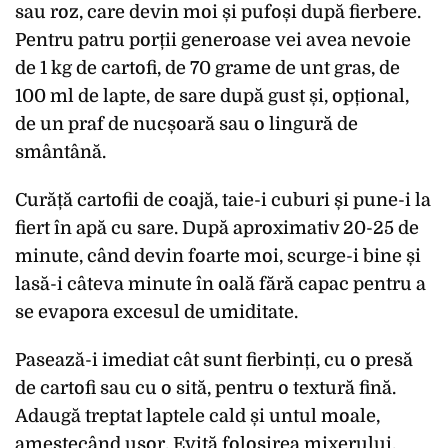
sau roz, care devin moi și pufoși după fierbere.
Pentru patru porții generoase vei avea nevoie
de 1 kg de cartofi, de 70 grame de unt gras, de
100 ml de lapte, de sare după gust și, opțional,
de un praf de nucșoară sau o lingură de
smântână.
Curăță cartofii de coajă, taie-i cuburi și pune-i la
fiert în apă cu sare. După aproximativ 20-25 de
minute, când devin foarte moi, scurge-i bine și
lasă-i câteva minute în oală fără capac pentru a
se evapora excesul de umiditate.
Pasează-i imediat cât sunt fierbinți, cu o presă
de cartofi sau cu o sită, pentru o textură fină.
Adaugă treptat laptele cald și untul moale,
amestecând ușor. Evită folosirea mixerului,