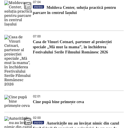
07:04
FOTO
Moldova Center, soluția practică pentru
parcare în centrul Iașului
07:00
Casa de Vinuri Cotnari, partener al proiecției
speciale „Mă mut la mama”, în închiderea
Festivalului Serile Filmului Românesc 2026
02:01
Cine pupă bine primește ceva
02:00
FOTO
Autoritățile nu au învățat nimic din cazul