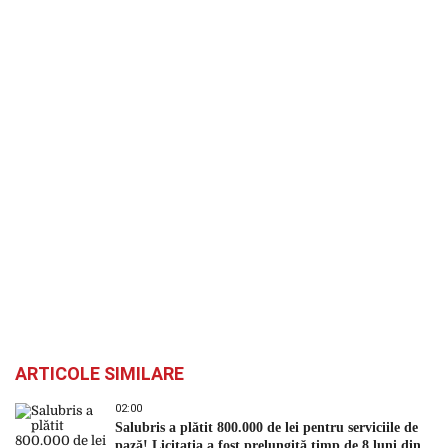
ARTICOLE SIMILARE
02:00
Salubris a plătit 800.000 de lei pentru serviciile de
pază! Licitația a fost prelungită timp de 8 luni din