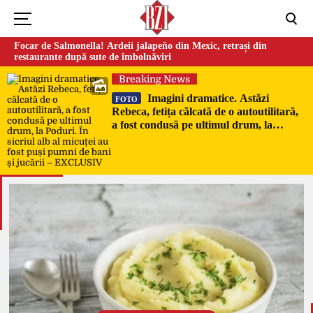
Focar de Salmonella! Ardeii jalapeño din Mexic, retrași din
restaurante după sute de îmbolnăviri
Breaking News
Imagini dramatice. Astăzi
FOTO
Rebeca, fetița călcată de o autoutilitară,
a fost condusă pe ultimul drum, la
Poduri. În sicriul alb al micuței au fost
puși pumni de bani și jucării –
EXCLUSIV