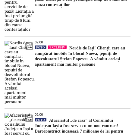
cauza contestațiilor
02:00
FOTO
EXCLUSIV
Nordis de Iași! Clienții care au
cumpărat imobile în blocul Nueva, țepuiți de
dezvoltatorul Ștefan Popescu. A vândut același
apartament mai multor persoane
02:00
FOTO
Afaceristul „de casă” al Consiliului
Județean Iași a fost servit cu un nou contract!
Daroconstruct încasează 7 milioane de lei pentru