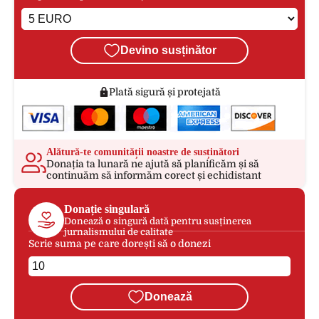
Devino susținător
Plată sigură și protejată
Alătură-te comunității noastre de susținători
Donația ta lunară ne ajută să planificăm și să
continuăm să informăm corect și echidistant
Donație singulară
Donează o singură dată pentru susținerea
jurnalismului de calitate
Scrie suma pe care dorești să o donezi
Donează