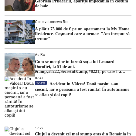
Gabriela Prisăcariu, apariție impecabilă în costum
de baie
Observatornews.ro
A plătit 75.000 de € pe un apartament la My Home
Residence. Coşmarul care a urmat: "Am început să
tremur"
As.ro
Cum se menţine în formă soţia lui Leonard
Doroftei, la 51 de ani.
&amp;#8222;Secretul&amp;#8221; pe care l-a
dezvăluit
07:47
FOTO
Accident în Vâlcea! Două mașini s-au
ciocnit, iar o persoană a fost rănită! În autoturisme
se aflau și doi copii!
17:22
Clujul a devenit cel mai scump oraș din România în