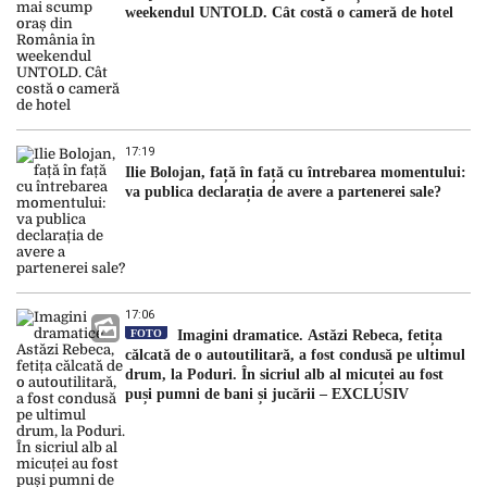
weekendul UNTOLD. Cât costă o cameră de hotel
17:19
Ilie Bolojan, față în față cu întrebarea momentului:
va publica declarația de avere a partenerei sale?
17:06
FOTO
Imagini dramatice. Astăzi Rebeca, fetița
călcată de o autoutilitară, a fost condusă pe ultimul
drum, la Poduri. În sicriul alb al micuței au fost
puși pumni de bani și jucării – EXCLUSIV