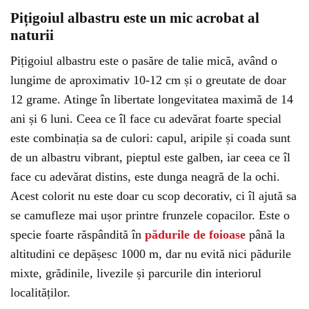
Pițigoiul albastru este un mic acrobat al
naturii
Pițigoiul albastru este o pasăre de talie mică, având o
lungime de aproximativ 10-12 cm și o greutate de doar
12 grame. Atinge în libertate longevitatea maximă de 14
ani și 6 luni. Ceea ce îl face cu adevărat foarte special
este combinația sa de culori: capul, aripile și coada sunt
de un albastru vibrant, pieptul este galben, iar ceea ce îl
face cu adevărat distins, este dunga neagră de la ochi.
Acest colorit nu este doar cu scop decorativ, ci îl ajută sa
se camufleze mai ușor printre frunzele copacilor. Este o
specie foarte răspândită în
pădurile de foioase
până la
altitudini ce depășesc 1000 m, dar nu evită nici pădurile
mixte, grădinile, livezile și parcurile din interiorul
localităților.