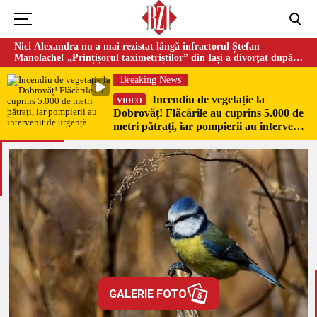
Nici Alexandra nu a mai rezistat lângă infractorul Ștefan
Manolache! „Prințișorul taximetriștilor” din Iași a divorţat după
doi ani de căsnicie
Breaking News
Incendiu de vegetație la
VIDEO
Dobrovăț! Flăcările au cuprins 5.000 de
metri pătrați, iar pompierii au intervenit
de urgență
GALERIE FOTO
5