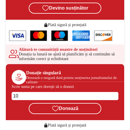
Devino susținător
Plată sigură și protejată
Alătură-te comunității noastre de susținători
Donația ta lunară ne ajută să planificăm și să continuăm să
informăm corect și echidistant
Donație singulară
Donează o singură dată pentru susținerea jurnalismului de
calitate
Scrie suma pe care dorești să o donezi
Donează
Plată sigură și protejată