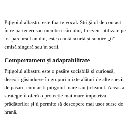
Pițigoiul albastru este foarte vocal. Strigătul de contact
între parteneri sau membrii cârdului, frecvent utilizate pe
tot parcursul anului, este o notă scurtă și subțire „ți”,
emisă singură sau în serii.
Comportament și adaptabilitate
Pițigoiul albastru este o pasăre sociabilă și curioasă,
deseori găsindu-se în grupuri mixte alături de alte specii
de păsări, cum ar fi pițigoiul mare sau țicleanul. Această
strategie îi oferă o protecție mai mare împotriva
prădătorilor și îi permite să descopere mai ușor surse de
hrană.