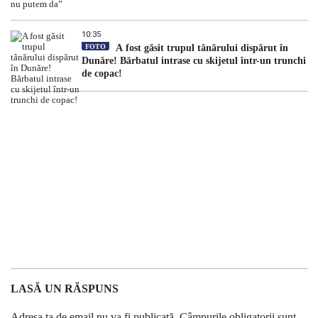
10:35
FOTO
A fost găsit trupul tânărului dispărut în
Dunăre! Bărbatul intrase cu skijetul într-un trunchi
de copac!
LASĂ UN RĂSPUNS
Adresa ta de email nu va fi publicată.
Câmpurile obligatorii sunt