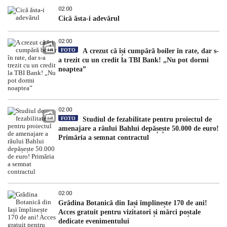
02:00
Cică ăsta-i adevărul
02:00
FOTO
A crezut că își cumpără boiler în rate, dar s-
a trezit cu un credit la TBI Bank! „Nu pot dormi
noaptea”
02:00
FOTO
Studiul de fezabilitate pentru proiectul de
amenajare a râului Bahlui depășește 50.000 de euro!
Primăria a semnat contractul
02:00
Grădina Botanică din Iași împlinește 170 de ani!
Acces gratuit pentru vizitatori și mărci poștale
dedicate evenimentului