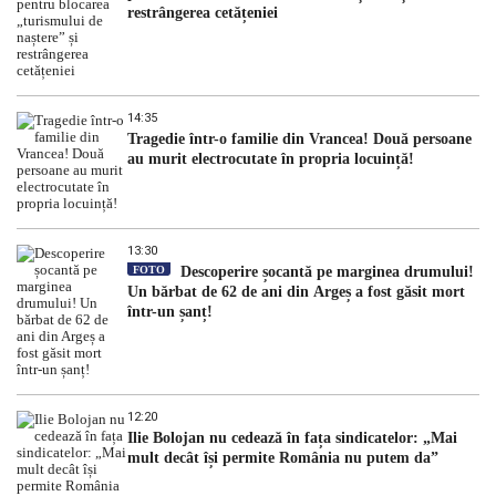
restrângerea cetățeniei
14:35
Tragedie într-o familie din Vrancea! Două persoane
au murit electrocutate în propria locuință!
13:30
FOTO
Descoperire șocantă pe marginea drumului!
Un bărbat de 62 de ani din Argeș a fost găsit mort
într-un șanț!
12:20
Ilie Bolojan nu cedează în fața sindicatelor: „Mai
mult decât își permite România nu putem da”