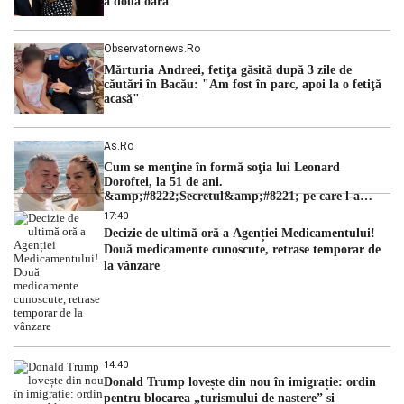
a doua oară
Observatornews.ro
Mărturia Andreei, fetiţa găsită după 3 zile de
căutări în Bacău: "Am fost în parc, apoi la o fetiţă
acasă"
As.ro
Cum se menţine în formă soţia lui Leonard
Doroftei, la 51 de ani.
&amp;#8222;Secretul&amp;#8221; pe care l-a
dezvăluit
17:40
Decizie de ultimă oră a Agenției Medicamentului!
Două medicamente cunoscute, retrase temporar de
la vânzare
14:40
Donald Trump lovește din nou în imigrație: ordin
pentru blocarea „turismului de naștere” și