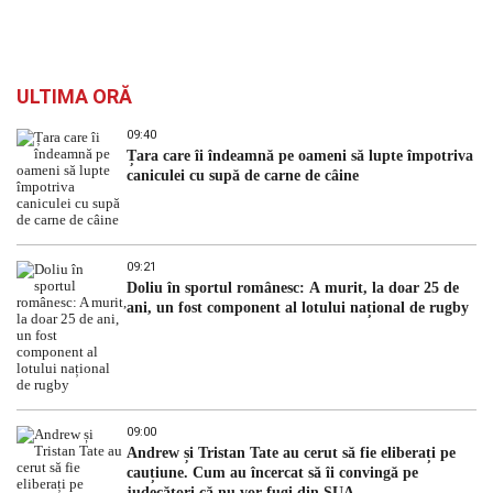
ULTIMA ORĂ
09:40
Țara care îi îndeamnă pe oameni să lupte împotriva
caniculei cu supă de carne de câine
09:21
Doliu în sportul românesc: A murit, la doar 25 de
ani, un fost component al lotului național de rugby
09:00
Andrew și Tristan Tate au cerut să fie eliberați pe
cauțiune. Cum au încercat să îi convingă pe
judecători că nu vor fugi din SUA