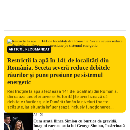
ARTICOL RECOMANDAT
Restricții la apă în 141 de localități din
România. Seceta severă reduce debitele
râurilor și pune presiune pe sistemul
energetic
Restricțiile la apă afectează 141 de localități din România,
din cauza secetei severe. Autoritățile avertizează că
debitele râurilor și ale Dunării rămân la niveluri foarte
scăzute, iar situația influențează inclusiv funcționarea
Centralei Nucleare de la Cernavodă. România se confruntă
A1.ro
cu una dintre cele mai dificile perioade din punct de vedere
Cum arată Ilinca Simion cu burtica de gravidă.
hidrologic din ultimii ani. Lipsa […]
Imagini rare cu soția lui George Simion, însărcinată