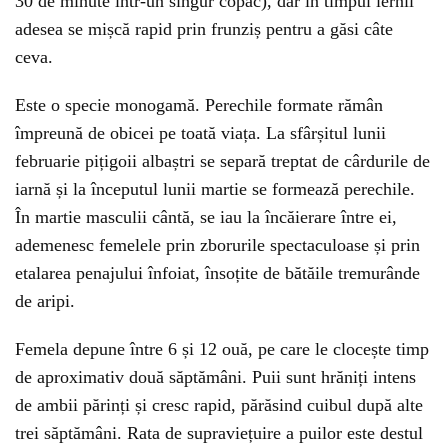
30 de minute într-un singur copac), dar în timpul iernii
adesea se mișcă rapid prin frunziș pentru a găsi câte
ceva.
Este o specie monogamă. Perechile formate rămân
împreună de obicei pe toată viața. La sfârșitul lunii
februarie pițigoii albaștri se separă treptat de cârdurile de
iarnă și la începutul lunii martie se formează perechile.
În martie masculii cântă, se iau la încăierare între ei,
ademenesc femelele prin zborurile spectaculoase și prin
etalarea penajului înfoiat, însoțite de bătăile tremurânde
de aripi.
Femela depune între 6 și 12 ouă, pe care le clocește timp
de aproximativ două săptămâni. Puii sunt hrăniți intens
de ambii părinți și cresc rapid, părăsind cuibul după alte
trei săptămâni. Rata de supraviețuire a puilor este destul