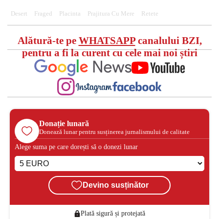
Desert
Fraged
Placinta
Prajitura Cu Mere
Retete
Alătură-te pe
WHATSAPP
canalului BZI,
pentru a fi la curent cu cele mai noi știri
Donație lunară
Donează lunar pentru susținerea jurnalismului de calitate
Alege suma pe care dorești să o donezi lunar
Devino susținător
Plată sigură și protejată