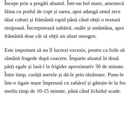
Începe prin a pregăti aluatul. Într-un bol mare, amestecă
făina cu praful de copt și sarea, apoi adaugă untul rece
tăiat cuburi și frământă rapid până când obții o textură
nisipoasă. Încorporează zahărul, ouăle și smântâna, apoi
frământă doar cât să obții un aluat omogen.
Este important să nu îl lucrezi excesiv, pentru ca foile să
rămână fragede după coacere. Împarte aluatul în două
părți egale și lasă-l la frigider aproximativ 30 de minute.
Între timp, curăță merele și dă-le prin răzătoare. Pune-le
într-o tigaie mare împreună cu zahărul și gătește-le la foc
mediu timp de 10-15 minute, până când lichidul scade.