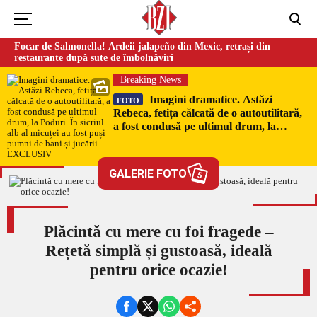
Focar de Salmonella! Ardeii jalapeño din Mexic, retrași din
restaurante după sute de îmbolnăviri
Breaking News
Imagini dramatice. Astăzi
FOTO
Rebeca, fetița călcată de o autoutilitară,
a fost condusă pe ultimul drum, la
Poduri. În sicriul alb al micuței au fost
puși pumni de bani și jucării –
EXCLUSIV
GALERIE FOTO
5
Plăcintă cu mere cu foi fragede –
Rețetă simplă și gustoasă, ideală
pentru orice ocazie!