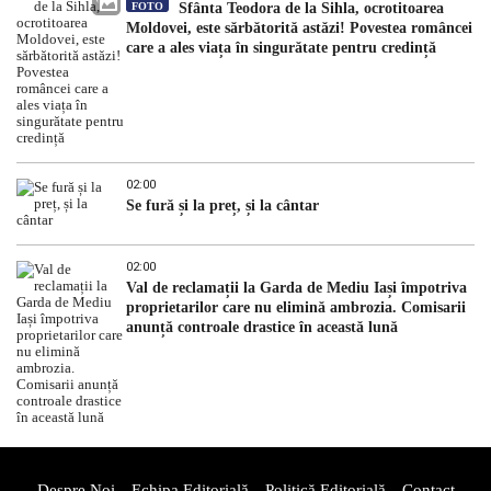
FOTO
Sfânta Teodora de la Sihla, ocrotitoarea
Moldovei, este sărbătorită astăzi! Povestea româncei
care a ales viața în singurătate pentru credință
02:00
Se fură și la preț, și la cântar
02:00
Val de reclamații la Garda de Mediu Iași împotriva
proprietarilor care nu elimină ambrozia. Comisarii
anunță controale drastice în această lună
Despre Noi
Echipa Editorială
Politică Editorială
Contact