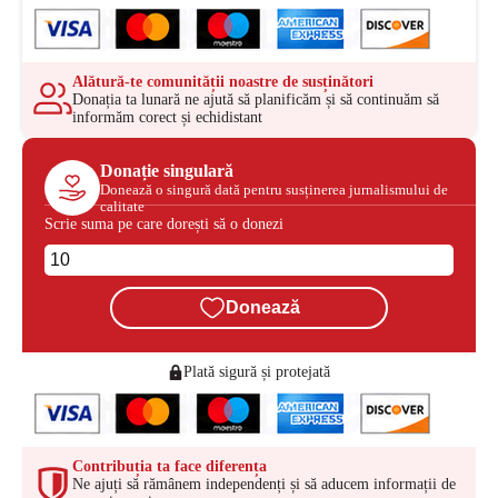
Alătură-te comunității noastre de susținători
Donația ta lunară ne ajută să planificăm și să continuăm să
informăm corect și echidistant
Donație singulară
Donează o singură dată pentru susținerea jurnalismului de
calitate
Scrie suma pe care dorești să o donezi
Donează
Plată sigură și protejată
Contribuția ta face diferența
Ne ajuți să rămânem independenți și să aducem informații de