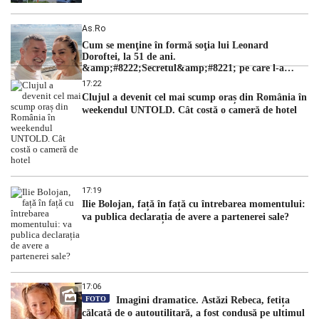
As.ro
Cum se menţine în formă soţia lui Leonard
Doroftei, la 51 de ani.
&amp;#8222;Secretul&amp;#8221; pe care l-a
dezvăluit
17:22
Clujul a devenit cel mai scump oraș din România în
weekendul UNTOLD. Cât costă o cameră de hotel
17:19
Ilie Bolojan, față în față cu întrebarea momentului:
va publica declarația de avere a partenerei sale?
17:06
FOTO
Imagini dramatice. Astăzi Rebeca, fetița
călcată de o autoutilitară, a fost condusă pe ultimul