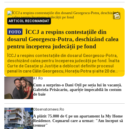
ARTICOL RECOMANDAT
ÎCCJ a respins contestațiile din
FOTO
dosarul Georgescu-Potra, deschizând calea
pentru începerea judecății pe fond
ÎCCJ a respins contestațiile din dosarul Georgescu-Potra,
deschizând calea pentru începerea judecății pe fond. Înalta
Curte de Casație și Justiție a deblocat definitiv procesul
penal în care Călin Georgescu, Horațiu Potra și alte 20 de
persoane sunt acuzați de acțiuni îndreptate împotriva
A1.ro
ordinii constituționale. În ședința din camera preliminară,
Cum a surprins-o Dani Oțil pe soția lui în vacanță.
judecătorii de la instanța supremă au […]
Gabriela Prisăcariu, apariție impecabilă în costum
de baie
Observatornews.ro
A plătit 75.000 de € pe un apartament la My Home
Residence. Coşmarul care a urmat: "Am început să
tremur"