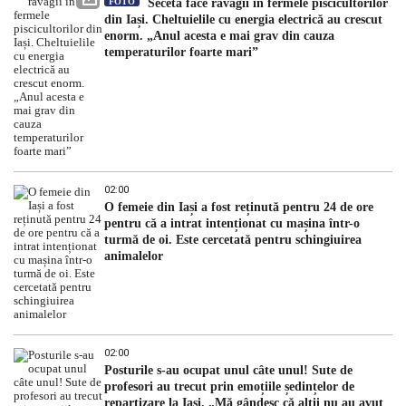
FOTO
Seceta face ravagii în fermele piscicultorilor
din Iași. Cheltuielile cu energia electrică au crescut
enorm. „Anul acesta e mai grav din cauza
temperaturilor foarte mari”
02:00
O femeie din Iași a fost reținută pentru 24 de ore
pentru că a intrat intenționat cu mașina într-o
turmă de oi. Este cercetată pentru schingiuirea
animalelor
02:00
Posturile s-au ocupat unul câte unul! Sute de
profesori au trecut prin emoțiile ședințelor de
repartizare la Iași. „Mă gândesc că alții nu au avut