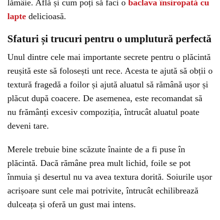
lămâie. Află și cum poți să faci o
baclava însiropată cu
lapte
delicioasă.
Sfaturi și trucuri pentru o umplutură perfectă
Unul dintre cele mai importante secrete pentru o plăcintă
reușită este să folosești unt rece. Acesta te ajută să obții o
textură fragedă a foilor și ajută aluatul să rămână ușor și
plăcut după coacere. De asemenea, este recomandat să
nu frămânți excesiv compoziția, întrucât aluatul poate
deveni tare.
Merele trebuie bine scăzute înainte de a fi puse în
plăcintă. Dacă rămâne prea mult lichid, foile se pot
înmuia și desertul nu va avea textura dorită. Soiurile ușor
acrișoare sunt cele mai potrivite, întrucât echilibrează
dulceața și oferă un gust mai intens.