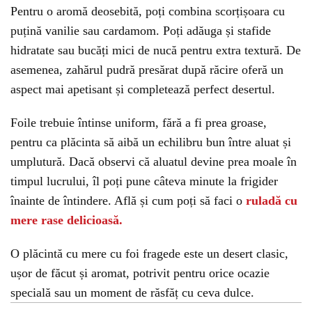
Pentru o aromă deosebită, poți combina scorțișoara cu
puțină vanilie sau cardamom. Poți adăuga și stafide
hidratate sau bucăți mici de nucă pentru extra textură. De
asemenea, zahărul pudră presărat după răcire oferă un
aspect mai apetisant și completează perfect desertul.
Foile trebuie întinse uniform, fără a fi prea groase,
pentru ca plăcinta să aibă un echilibru bun între aluat și
umplutură. Dacă observi că aluatul devine prea moale în
timpul lucrului, îl poți pune câteva minute la frigider
înainte de întindere. Află și cum poți să faci o
ruladă cu
mere rase delicioasă.
O plăcintă cu mere cu foi fragede este un desert clasic,
ușor de făcut și aromat, potrivit pentru orice ocazie
specială sau un moment de răsfăț cu ceva dulce.