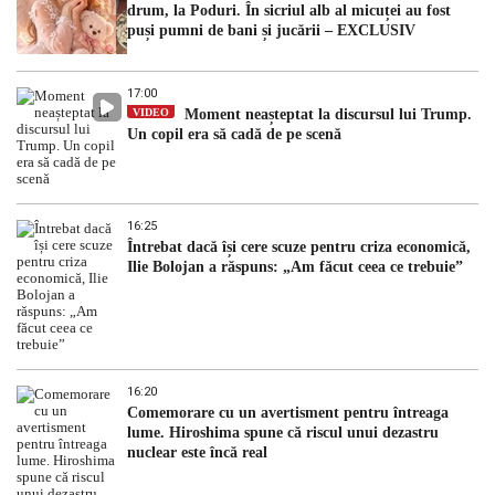
drum, la Poduri. În sicriul alb al micuței au fost
puși pumni de bani și jucării – EXCLUSIV
17:00
VIDEO
Moment neașteptat la discursul lui Trump.
Un copil era să cadă de pe scenă
16:25
Întrebat dacă își cere scuze pentru criza economică,
Ilie Bolojan a răspuns: „Am făcut ceea ce trebuie”
16:20
Comemorare cu un avertisment pentru întreaga
lume. Hiroshima spune că riscul unui dezastru
nuclear este încă real