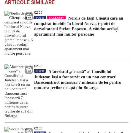
ARTICOLE SIMILARE
02:00
FOTO
EXCLUSIV
Nordis de Iași! Clienții care au
cumpărat imobile în blocul Nueva, țepuiți de
dezvoltatorul Ștefan Popescu. A vândut același
apartament mai multor persoane
02:00
FOTO
Afaceristul „de casă” al Consiliului
Județean Iași a fost servit cu un nou contract!
Daroconstruct încasează 7 milioane de lei pentru
mutarea țevilor de apă din Bularga
02:00