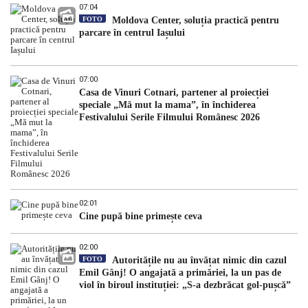
07:04
FOTO
Moldova Center, soluția practică pentru
parcare în centrul Iașului
07:00
Casa de Vinuri Cotnari, partener al proiecției
speciale „Mă mut la mama”, în închiderea
Festivalului Serile Filmului Românesc 2026
02:01
Cine pupă bine primește ceva
02:00
FOTO
Autoritățile nu au învățat nimic din cazul
Emil Gânj! O angajată a primăriei, la un pas de
viol în biroul instituției: „S-a dezbrăcat gol-pușcă”