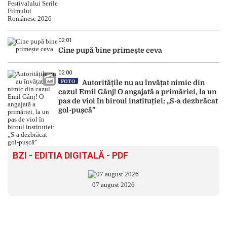
02:01
Cine pupă bine primește ceva
02:00
FOTO
Autoritățile nu au învățat nimic din
cazul Emil Gânj! O angajată a primăriei, la un
pas de viol în biroul instituției: „S-a dezbrăcat
gol-pușcă”
BZI - EDITIA DIGITALĂ - PDF
07 august 2026