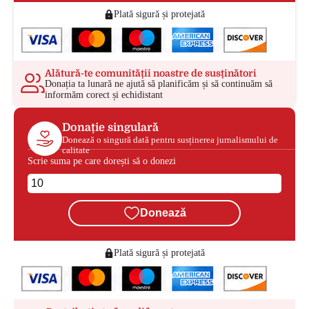
Plată sigură și protejată
Alătură-te comunității noastre de susținători
Donația ta lunară ne ajută să planificăm și să continuăm să
informăm corect și echidistant
Donație singulară
Donează o singură dată pentru susținerea jurnalismului de
calitate
Scrie suma pe care dorești să o donezi
Donează
Plată sigură și protejată