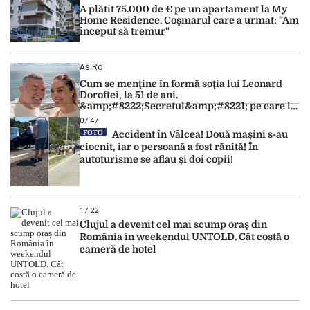
A plătit 75.000 de € pe un apartament la My
Home Residence. Coşmarul care a urmat: "Am
început să tremur"
As.ro
Cum se menţine în formă soţia lui Leonard
Doroftei, la 51 de ani.
&amp;#8222;Secretul&amp;#8221; pe care l-a
dezvăluit
07:47
FOTO
Accident în Vâlcea! Două mașini s-au
ciocnit, iar o persoană a fost rănită! În
autoturisme se aflau și doi copii!
17:22
Clujul a devenit cel mai scump oraș din
România în weekendul UNTOLD. Cât costă o
cameră de hotel