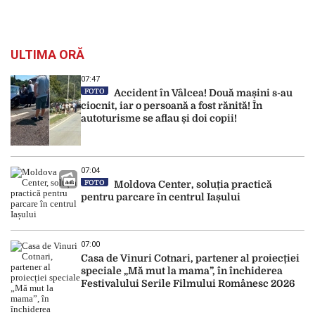
ULTIMA ORĂ
07:47
FOTO
Accident în Vâlcea! Două mașini s-au
ciocnit, iar o persoană a fost rănită! În
autoturisme se aflau și doi copii!
07:04
FOTO
Moldova Center, soluția practică
pentru parcare în centrul Iașului
07:00
Casa de Vinuri Cotnari, partener al proiecției
speciale „Mă mut la mama”, în închiderea
Festivalului Serile Filmului Românesc 2026