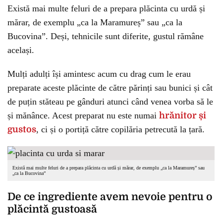
Există mai multe feluri de a prepara plăcinta cu urdă și
mărar, de exemplu „ca la Maramureș” sau „ca la
Bucovina”. Deși, tehnicile sunt diferite, gustul rămâne
același.
Mulți adulți își amintesc acum cu drag cum le erau
preparate aceste plăcinte de către părinți sau bunici și cât
de puțin stăteau pe gânduri atunci când venea vorba să le
și mănânce. Acest preparat nu este numai
hrănitor și
gustos
, ci și o portiță către copilăria petrecută la țară.
Există mai multe feluri de a prepara plăcinta cu urdă și mărar, de exemplu „ca la Maramureș” sau
„ca la Bucovina”
De ce ingrediente avem nevoie pentru o
plăcintă gustoasă