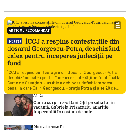
ARTICOL RECOMANDAT
ÎCCJ a respins contestațiile din
FOTO
dosarul Georgescu-Potra, deschizând
calea pentru începerea judecății pe
fond
ÎCCJ a respins contestațiile din dosarul Georgescu-Potra,
deschizând calea pentru începerea judecății pe fond. Înalta
Curte de Casație și Justiție a deblocat definitiv procesul
penal în care Călin Georgescu, Horațiu Potra și alte 20 de
persoane sunt acuzați de acțiuni îndreptate împotriva
A1.ro
ordinii constituționale. În ședința din camera preliminară,
Cum a surprins-o Dani Oțil pe soția lui în
judecătorii de la instanța supremă au […]
vacanță. Gabriela Prisăcariu, apariție
impecabilă în costum de baie
Observatornews.ro