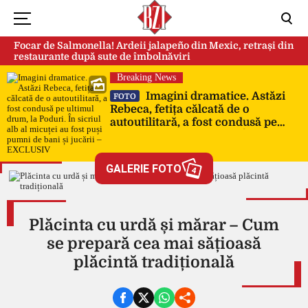
Focar de Salmonella! Ardeii jalapeño din Mexic, retrași din
restaurante după sute de îmbolnăviri
Breaking News
Imagini dramatice. Astăzi
FOTO
Rebeca, fetița călcată de o
autoutilitară, a fost condusă pe
ultimul drum, la Poduri. În sicriul
alb al micuței au fost puși pumni
de bani și jucării – EXCLUSIV
GALERIE FOTO
4
Plăcinta cu urdă și mărar – Cum
se prepară cea mai sățioasă
plăcintă tradițională