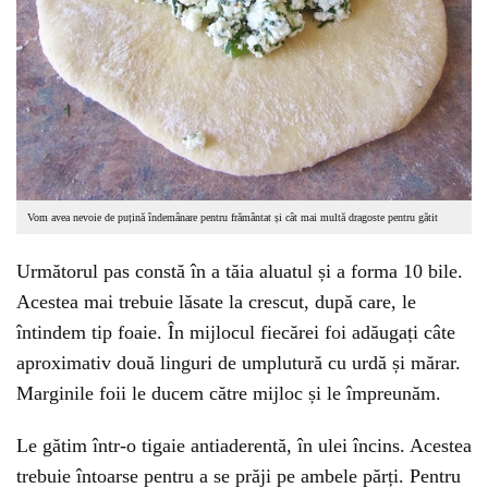
Vom avea nevoie de puțină îndemânare pentru frământat și cât mai multă dragoste pentru gătit
Următorul pas constă în a tăia aluatul și a forma 10 bile.
Acestea mai trebuie lăsate la crescut, după care, le
întindem tip foaie. În mijlocul fiecărei foi adăugați câte
aproximativ două linguri de umplutură cu urdă și mărar.
Marginile foii le ducem către mijloc și le împreunăm.
Le gătim într-o tigaie antiaderentă, în ulei încins. Acestea
trebuie întoarse pentru a se prăji pe ambele părți. Pentru