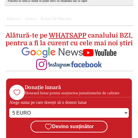
Plăcinta cu urdă și mărar se poate servi cu smântână sau cu lapte
Delicios
Gustos
Retete De Placinta
Alătură-te pe
WHATSAPP
canalului BZI,
pentru a fi la curent cu cele mai noi știri
Donație lunară
Donează lunar pentru susținerea jurnalismului de calitate
Alege suma pe care dorești să o donezi lunar
Devino susținător