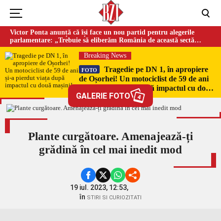
Victor Ponta anunță că își face un nou partid pentru alegerile
parlamentare: „Trebuie să eliberăm România de această sectă
globalistă”
Breaking News
Tragedie pe DN 1, în apropiere
FOTO
de Oșorhei! Un motociclist de 59 de ani
și-a pierdut viața după impactul cu două
GALERIE FOTO
mașini!
4
Plante curgătoare. Amenajează-ți
grădină în cel mai inedit mod
19 iul. 2023, 12:53,
în
STIRI SI CURIOZITATI