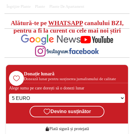
Îngrijire Plante
Plante
Plante De Apartament
Alătură-te pe
WHATSAPP
canalului BZI,
pentru a fi la curent cu cele mai noi știri
Donație lunară
Donează lunar pentru susținerea jurnalismului de calitate
Alege suma pe care dorești să o donezi lunar
Devino susținător
Plată sigură și protejată