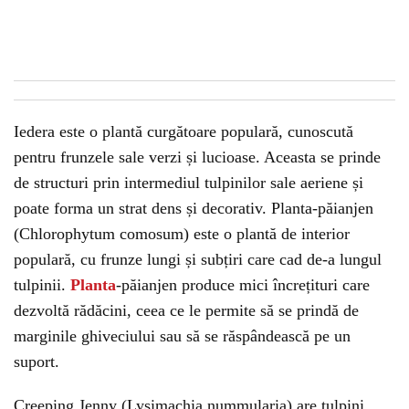
Iedera este o plantă curgătoare populară, cunoscută
pentru frunzele sale verzi și lucioase. Aceasta se prinde
de structuri prin intermediul tulpinilor sale aeriene și
poate forma un strat dens și decorativ. Planta-păianjen
(Chlorophytum comosum) este o plantă de interior
populară, cu frunze lungi și subțiri care cad de-a lungul
tulpinii.
Planta
-păianjen produce mici încrețituri care
dezvoltă rădăcini, ceea ce le permite să se prindă de
marginile ghiveciului sau să se răspândească pe un
suport.
Creeping Jenny (Lysimachia nummularia) are tulpini