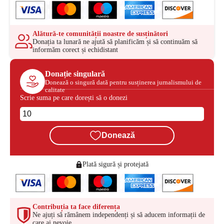
Alătură-te comunității noastre de susținători
Donația ta lunară ne ajută să planificăm și să continuăm să
informăm corect și echidistant
Donație singulară
Donează o singură dată pentru susținerea jurnalismului de
calitate
Scrie suma pe care dorești să o donezi
Donează
Plată sigură și protejată
Contribuția ta face diferența
Ne ajuți să rămânem independenți și să aducem informații de
care ai nevoie