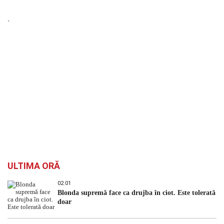
`
ULTIMA ORĂ
02:01
Blonda supremă face ca drujba în ciot. Este tolerată
doar