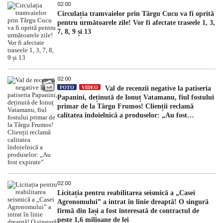
02:00
Circulația tramvaielor prin Târgu Cucu va fi oprită
pentru următoarele zile! Vor fi afectate traseele 1, 3,
7, 8, 9 și 13
02:00
FOTO
VIDEO
Val de recenzii negative la patiseria
Papanini, deținută de Ionuț Vatamanu, fiul fostului
primar de la Târgu Frumos! Clienții reclamă
calitatea îndoielnică a produselor: „Au fost
expirate”
02:00
Licitația pentru reabilitarea seismică a „Casei
Agronomului” a intrat în linie dreaptă! O singură
firmă din Iași a fost interesată de contractul de
peste 1,6 milioane de lei