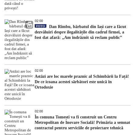
02:00
FOTO
Dan Rîmbu, bărbatul din Iași care a făcut
dezvăluiri despre ilegalitățile din cadrul firmei, a
fost dat afară: „Am îndrăznit să reclam public”
02:00
Astăzi are loc marele praznic al Schimbării la Față!
De ce icoana acestei sărbători este unică în
Ortodoxie
02:00
În comuna Tomești va fi construit un Centru
Metropolitan de Inovare Socială! Primăria a semnat
contractul pentru serviciile de proiectare tehnică