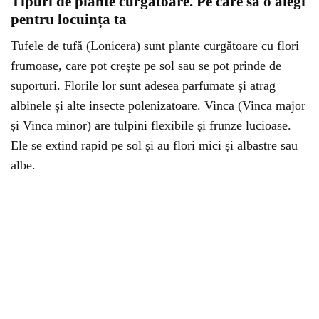
Tipuri de plante curgătoare. Pe care să o alegi
pentru locuința ta
Tufele de tufă (Lonicera) sunt plante curgătoare cu flori
frumoase, care pot crește pe sol sau se pot prinde de
suporturi. Florile lor sunt adesea parfumate și atrag
albinele și alte insecte polenizatoare. Vinca (Vinca major
și Vinca minor) are tulpini flexibile și frunze lucioase.
Ele se extind rapid pe sol și au flori mici și albastre sau
albe.