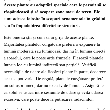
Aceste plante au adaptări speciale care le permit să se
răspândească și să acopere zone mari de teren. Ele
sunt adesea folosite în scopuri ornamentale în grădini
sau în împodobirea diferitelor structuri.
Este bine să știi și cum să ai grijă de aceste plante.
Majoritatea plantelor curgătoare preferă o expunere la
lumină moderată sau luminoasă, dar nu în lumina directă
a soarelui, care le poate arde frunzele. Plasează plantele
într-un loc cu lumină indirectă sau parțială. Verifică
necesitățile de udare ale fiecărei plante în parte, deoarece
acestea pot varia. De regulă, plantele curgătoare preferă
un sol ușor umed, dar nu excesiv de înmuiat. Asigură-te
că solul se usucă între sesiunile de udare și evită udarea
excesivă, care poate duce la putrezirea rădăcinilor.