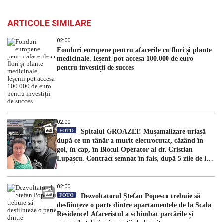
ARTICOLE SIMILARE
02:00
Fonduri europene pentru afacerile cu flori și plante
medicinale. Ieșenii pot accesa 100.000 de euro
pentru investiții de succes
02:00
FOTO
Spitalul GROAZEI! Mușamalizare uriașă
după ce un tânăr a murit electrocutat, căzând în
gol, în cap, în Blocul Operator al dr. Cristian
Lupașcu. Contract semnat în fals, după 5 zile de la
accident, de managerul Daniel Timofte, la Spitalul
„Sfântul Spiridon”
02:00
FOTO
Dezvoltatorul Ștefan Popescu trebuie să
desființeze o parte dintre apartamentele de la Scala
Residence! Afaceristul a schimbat parcările și