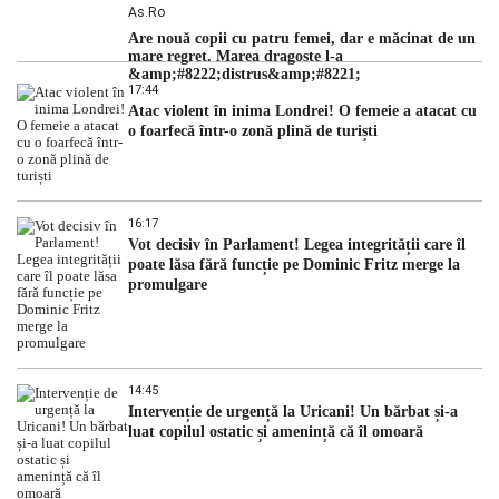
As.ro
Are nouă copii cu patru femei, dar e măcinat de un
mare regret. Marea dragoste l-a
&amp;#8222;distrus&amp;#8221;
17:44
Atac violent în inima Londrei! O femeie a atacat cu
o foarfecă într-o zonă plină de turiști
16:17
Vot decisiv în Parlament! Legea integrității care îl
poate lăsa fără funcție pe Dominic Fritz merge la
promulgare
14:45
Intervenție de urgență la Uricani! Un bărbat și-a
luat copilul ostatic și amenință că îl omoară