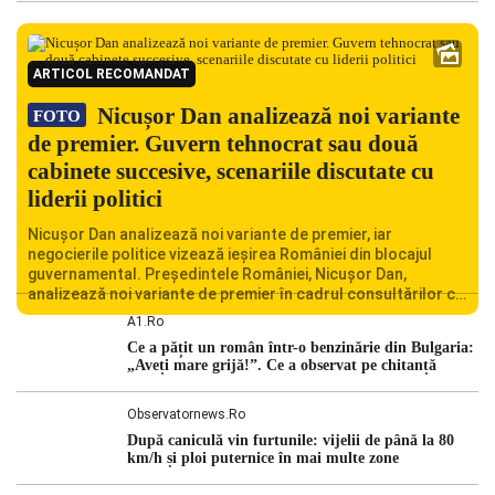
ARTICOL RECOMANDAT
Nicușor Dan analizează noi variante
FOTO
de premier. Guvern tehnocrat sau două
cabinete succesive, scenariile discutate cu
liderii politici
Nicușor Dan analizează noi variante de premier, iar
negocierile politice vizează ieșirea României din blocajul
guvernamental. Președintele României, Nicușor Dan,
analizează noi variante de premier în cadrul consultărilor cu
liderii politici. Ciprian Ciucu vorbește despre scenariul unui
A1.ro
guvern tehnocrat și despre posibilitatea a două cabinete
Ce a pățit un român într-o benzinărie din Bulgaria:
succesive. Nicușor Dan analizează noi variante de premier
„Aveți mare grijă!”. Ce a observat pe chitanță
România traversează […]
Observatornews.ro
După caniculă vin furtunile: vijelii de până la 80
km/h și ploi puternice în mai multe zone