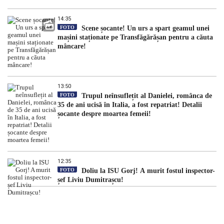
14:35
FOTO
Scene șocante! Un urs a spart geamul unei
mașini staționate pe Transfăgărășan pentru a căuta
mâncare!
13:50
FOTO
Trupul neînsuflețit al Danielei, românca de
35 de ani ucisă în Italia, a fost repatriat! Detalii
șocante despre moartea femeii!
12:35
FOTO
Doliu la ISU Gorj! A murit fostul inspector-
șef Liviu Dumitrașcu!