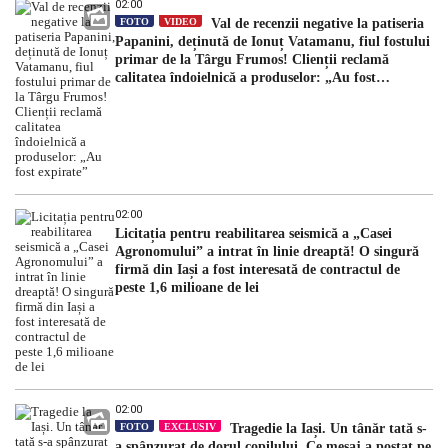
02:00
FOTO
VIDEO
Val de recenzii negative la patiseria
Papanini, deținută de Ionuț Vatamanu, fiul fostului
primar de la Târgu Frumos! Clienții reclamă
calitatea îndoielnică a produselor: „Au fost
expirate”
02:00
Licitația pentru reabilitarea seismică a „Casei
Agronomului” a intrat în linie dreaptă! O singură
firmă din Iași a fost interesată de contractul de
peste 1,6 milioane de lei
02:00
FOTO
EXCLUSIV
Tragedie la Iași. Un tânăr tată s-
a spânzurat de dorul copilului. Ce mesaj a postat pe