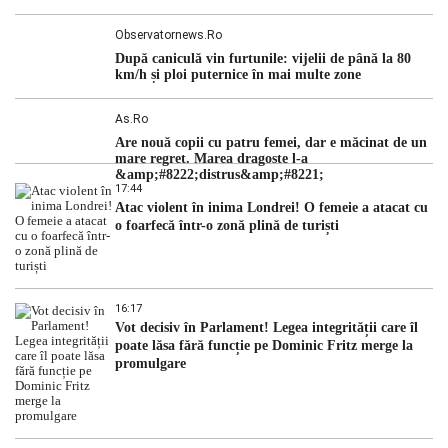
Observatornews.ro
După caniculă vin furtunile: vijelii de până la 80
km/h și ploi puternice în mai multe zone
As.ro
Are nouă copii cu patru femei, dar e măcinat de un
mare regret. Marea dragoste l-a
&amp;#8222;distrus&amp;#8221;
17:44
Atac violent în inima Londrei! O femeie a atacat cu
o foarfecă într-o zonă plină de turiști
16:17
Vot decisiv în Parlament! Legea integrității care îl
poate lăsa fără funcție pe Dominic Fritz merge la
promulgare