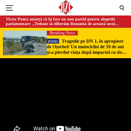
Victor Ponta anunță că își face un nou partid pentru alegerile
parlamentare: „Trebuie să eliberăm România de această sectă
globalistă”
Breaking News
Tragedie pe DN 1, în apropiere
FOTO
de Oșorhei! Un motociclist de 59 de ani
și-a pierdut viața după impactul cu două
mașini!