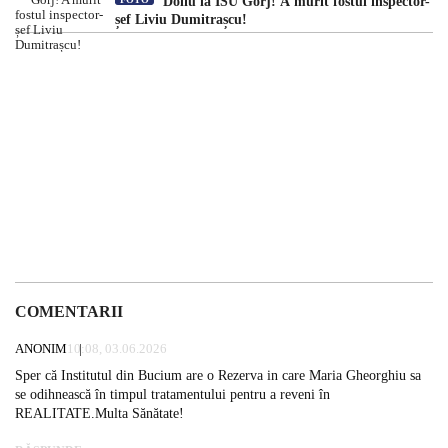
Doliu la ISU Gorj! A murit fostul inspector-
șef Liviu Dumitrașcu!
COMENTARII
ANONIM
10:08, 03.06.2026
Sper că Institutul din Bucium are o Rezerva in care Maria Gheorghiu sa
se odihnească în timpul tratamentului pentru a reveni în
REALITATE.Multa Sănătate!