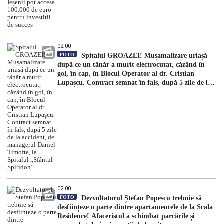
02:00
FOTO
Spitalul GROAZEI! Mușamalizare uriașă
după ce un tânăr a murit electrocutat, căzând în
gol, în cap, în Blocul Operator al dr. Cristian
Lupașcu. Contract semnat în fals, după 5 zile de la
accident, de managerul Daniel Timofte, la Spitalul
„Sfântul Spiridon”
02:00
FOTO
Dezvoltatorul Ștefan Popescu trebuie să
desființeze o parte dintre apartamentele de la Scala
Residence! Afaceristul a schimbat parcările și