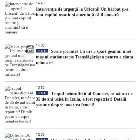
14:45
Intervenție de urgență la Uricani! Un bărbat și-a
luat copilul ostatic și amenință că îl omoară
14:35
FOTO
Scene șocante! Un urs a spart geamul unei
mașini staționate pe Transfăgărășan pentru a căuta
mâncare!
13:50
FOTO
Trupul neînsuflețit al Danielei, românca de
35 de ani ucisă în Italia, a fost repatriat! Detalii
șocante despre moartea femeii!
12:35
FOTO