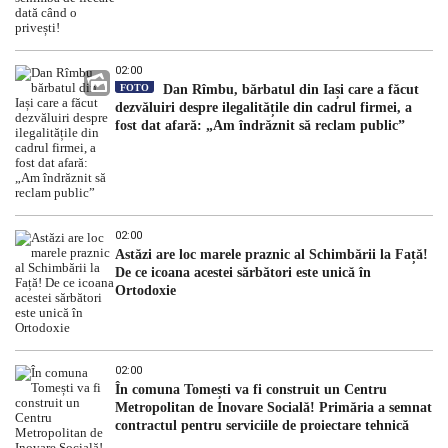
02:00
FOTO
Dan Rîmbu, bărbatul din Iași care a făcut
dezvăluiri despre ilegalitățile din cadrul firmei, a
fost dat afară: „Am îndrăznit să reclam public”
02:00
Astăzi are loc marele praznic al Schimbării la Față!
De ce icoana acestei sărbători este unică în
Ortodoxie
02:00
În comuna Tomești va fi construit un Centru
Metropolitan de Inovare Socială! Primăria a semnat
contractul pentru serviciile de proiectare tehnică