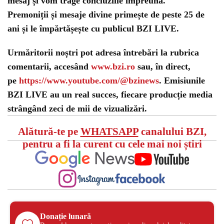
mesaj și vom trage concluziile împreună.
Premoniții și mesaje divine primește de peste 25 de
ani și le împărtășește cu publicul BZI LIVE.
Urmăritorii noștri pot adresa întrebări la rubrica
comentarii, accesând
www.bzi.ro
sau, în direct,
pe
https://www.youtube.com/@bzinews
. Emisiunile
BZI LIVE au un real succes, fiecare producție media
strângând zeci de mii de vizualizări.
Alătură-te pe
WHATSAPP
canalului BZI,
pentru a fi la curent cu cele mai noi știri
Donație lunară