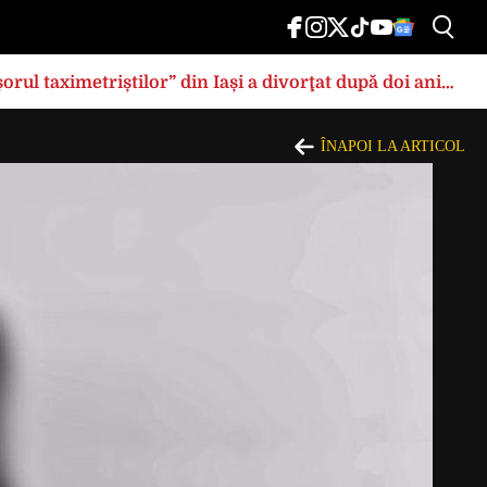
rul taximetriștilor” din Iași a divorţat după doi ani
ÎNAPOI LA ARTICOL