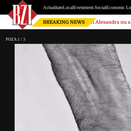
Actualitate
Local
Eveniment-Social
Economic Lo
BREAKING NEWS
Nici Alexandra nu a 
de căsnicie
POZA
1
/
3