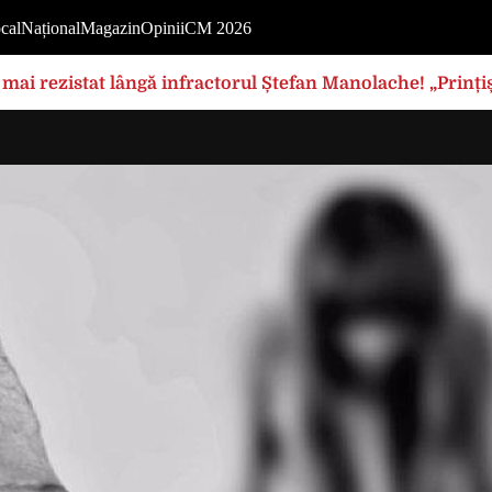
cal
Național
Magazin
Opinii
CM 2026
mai rezistat lângă infractorul Ștefan Manolache! „Prințișo