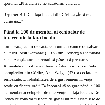
sperând: „Plănuiam să ne căsătorim vara asta.”
Reporter BILD la fața locului din Görlitz: „Încă mai
curge gaz.”
Până la 100 de membri ai echipelor de
intervenție la fața locului
Luni seară, câinii de căutare ai unității canine de salvare
a Crucii Roșii Germane (DRK) din Freiberg au semnalat
zona. Aceștia sunt antrenați să găsească persoane.
Animalele nu pot face diferența între morți și vii. Șefa
pompierilor din Görlitz, Anja Weigel (47), a declarat cu
seriozitate: „Probabilitatea de a găsi oameni în viață
scade cu fiecare oră.” Ea încearcă să asigure până la 100
de membri ai echipelor de intervenție la fața locului. De
îndată ce zona va fi liberă de gaz și nu mai există risc de