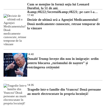
Cum se menţine în formă soţia lui Leonard
Doroftei, la 51 de ani.
&amp;#8222;Secretul&amp;#8221; pe care l-a
17:40
dezvăluit
Decizie de ultimă oră a Agenției Medicamentului!
Două medicamente cunoscute, retrase temporar de
la vânzare
14:40
Donald Trump lovește din nou în imigrație: ordin
pentru blocarea „turismului de naștere” și
restrângerea cetățeniei
14:35
Tragedie într-o familie din Vrancea! Două persoane
au murit electrocutate în propria locuință!