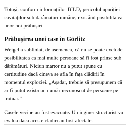
Totuși, conform informațiilor BILD, pericolul apariției
cavităților sub dărâmături rămâne, existând posibilitatea
unor noi prăbușiri.
Prăbușirea unei case în Görlitz
Weigel a subliniat, de asemenea, că nu se poate exclude
posibilitatea ca mai multe persoane să fi fost prinse sub
dărâmături. Niciun martor nu a putut spune cu
certitudine dacă cineva se afla în fața clădirii în
momentul exploziei. „Așadar, trebuie să presupunem că
ar fi putut exista un număr necunoscut de persoane pe
trotuar.”
Casele vecine au fost evacuate. Un inginer structurist va
evalua dacă aceste clădiri au fost afectate.