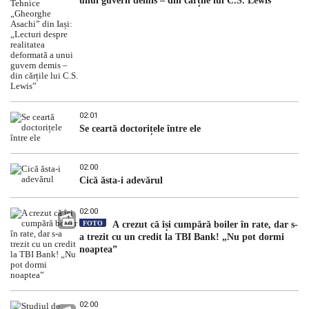
unui guvern demis – din cărțile lui C.S. Lewis”
02:01
Se ceartă doctorițele între ele
02:00
Cică ăsta-i adevărul
02:00
FOTO
A crezut că își cumpără boiler în rate, dar s-
a trezit cu un credit la TBI Bank! „Nu pot dormi
noaptea”
02:00