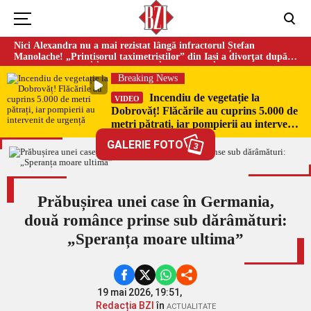
Nici Alexandra nu a mai rezistat lângă infractorul Ștefan
Manolache! „Prințișorul taximetriștilor” din Iași a divorţat după
doi ani de căsnicie
Breaking News
Incendiu de vegetație la
VIDEO
Dobrovăț! Flăcările au cuprins 5.000 de
metri pătrați, iar pompierii au intervenit
de urgență
GALERIE FOTO
3
Prăbușirea unei case în Germania,
două românce prinse sub dărâmături:
„Speranța moare ultima”
19 mai 2026, 19:51,
Redacția BZI
în
ACTUALITATE