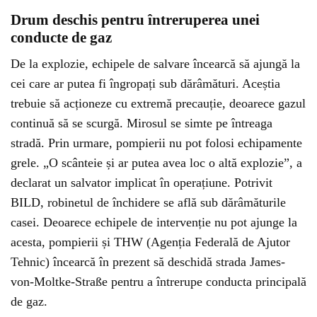
Drum deschis pentru întreruperea unei
conducte de gaz
De la explozie, echipele de salvare încearcă să ajungă la
cei care ar putea fi îngropați sub dărâmături. Aceștia
trebuie să acționeze cu extremă precauție, deoarece gazul
continuă să se scurgă. Mirosul se simte pe întreaga
stradă. Prin urmare, pompierii nu pot folosi echipamente
grele. „O scânteie și ar putea avea loc o altă explozie”, a
declarat un salvator implicat în operațiune. Potrivit
BILD, robinetul de închidere se află sub dărâmăturile
casei. Deoarece echipele de intervenție nu pot ajunge la
acesta, pompierii și THW (Agenția Federală de Ajutor
Tehnic) încearcă în prezent să deschidă strada James-
von-Moltke-Straße pentru a întrerupe conducta principală
de gaz.