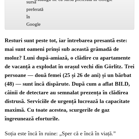
Resturi sunt peste tot, iar întrebarea presantă este:
mai sunt oameni prinși sub această grămadă de
moloz? Luni după-amiază, o clădire cu apartamente
de vacanță a explodat în orașul vechi din Görlitz. Trei
persoane — două femei (25 și 26 de ani) și un bărbat
(48) — sunt încă dispărute. După cum a aflat BILD,
câinii de detectare au semnalat prezența în clădirea
distrusă. Serviciile de urgență lucrează la capacitate
maximă. Cu toate acestea, scurgerile de gaz
îngreunează eforturile.
Soția este încă în ruine: „Sper că e încă în viață.”