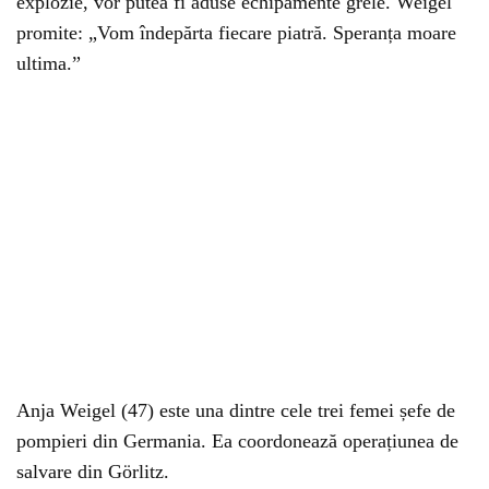
explozie, vor putea fi aduse echipamente grele. Weigel
promite: „Vom îndepărta fiecare piatră. Speranța moare
ultima.”
Anja Weigel (47) este una dintre cele trei femei șefe de
pompieri din Germania. Ea coordonează operațiunea de
salvare din Görlitz.