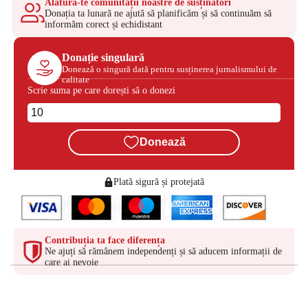
Alătură-te comunității noastre de susținători
Donația ta lunară ne ajută să planificăm și să continuăm să
informăm corect și echidistant
Donație singulară
Donează o singură dată pentru susținerea jurnalismului de
calitate
Scrie suma pe care dorești să o donezi
Donează
Plată sigură și protejată
Contribuția ta face diferența
Ne ajuți să rămânem independenți și să aducem informații de
care ai nevoie