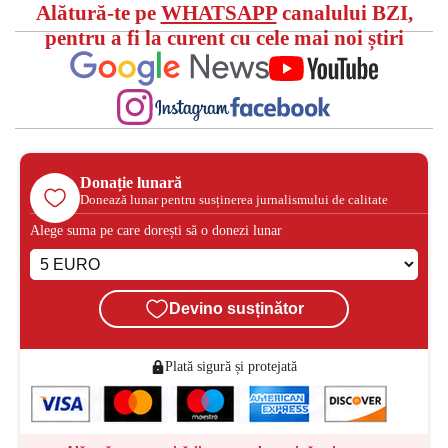
Alătură-te pe
WHATSAPP
canalului BZI,
pentru a fi la curent cu cele mai noi știri
Donație lunară
Donează lunar pentru susținerea jurnalismului de calitate
Alege suma pe care dorești să o donezi lunar
Devino susținător
Plată sigură și protejată