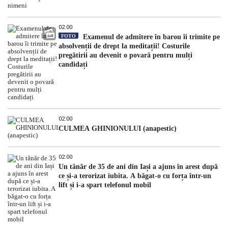
02:00
FOTO
Examenul de admitere în barou îi trimite pe
absolvenții de drept la meditații! Costurile
pregătirii au devenit o povară pentru mulți
candidați
02:00
CULMEA GHINIONULUI (anapestic)
02:00
Un tânăr de 35 de ani din Iași a ajuns în arest după
ce și-a terorizat iubita. A băgat-o cu forța într-un
lift și i-a spart telefonul mobil