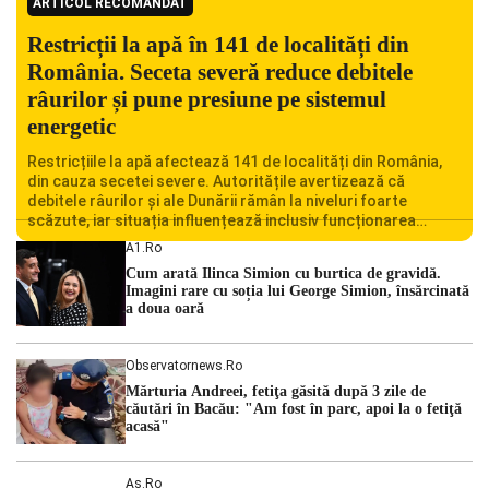
ARTICOL RECOMANDAT
Restricții la apă în 141 de localități din
România. Seceta severă reduce debitele
râurilor și pune presiune pe sistemul
energetic
Restricțiile la apă afectează 141 de localități din România,
din cauza secetei severe. Autoritățile avertizează că
debitele râurilor și ale Dunării rămân la niveluri foarte
scăzute, iar situația influențează inclusiv funcționarea
Centralei Nucleare de la Cernavodă. România se confruntă
A1.ro
cu una dintre cele mai dificile perioade din punct de vedere
Cum arată Ilinca Simion cu burtica de gravidă.
hidrologic din ultimii ani. Lipsa […]
Imagini rare cu soția lui George Simion, însărcinată
a doua oară
Observatornews.ro
Mărturia Andreei, fetiţa găsită după 3 zile de
căutări în Bacău: "Am fost în parc, apoi la o fetiţă
acasă"
As.ro