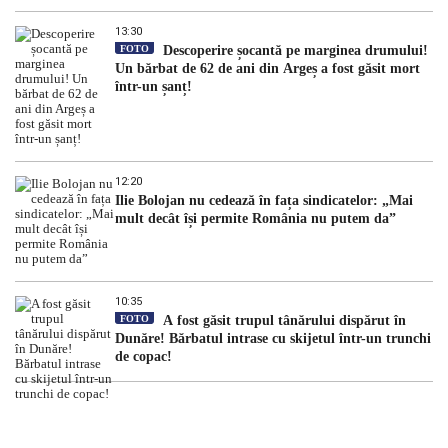
13:30
FOTO
Descoperire șocantă pe marginea drumului!
Un bărbat de 62 de ani din Argeș a fost găsit mort
într-un șanț!
12:20
Ilie Bolojan nu cedează în fața sindicatelor: „Mai
mult decât își permite România nu putem da”
10:35
FOTO
A fost găsit trupul tânărului dispărut în
Dunăre! Bărbatul intrase cu skijetul într-un trunchi
de copac!