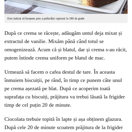
Este indicat să începem prin a preîncălzi cuptorul la 180 de grade
După ce crema se răcește, adăugăm untul deja mixat și
extractul de vanilie. Mixăm până când totul se
omogenizează. Acum că și blatul, dar și crema s-au răcit,
putem întinde crema uniform pe blatul de mac.
Urmează să facem o cafea destul de tare. În aceasta
înmuiem biscuiții, pe rând, în timp ce punem câte unul
pe crema așezată pe blat. După ce acoperim toată
suprafața cu biscuiți, prăjitura va trebui lăsată la frigider
timp de cel puțin 20 de minute.
Ciocolata trebuie topită în lapte și așa obținem glazura.
După cele 20 de minute scoatem prăjitura de la frigider