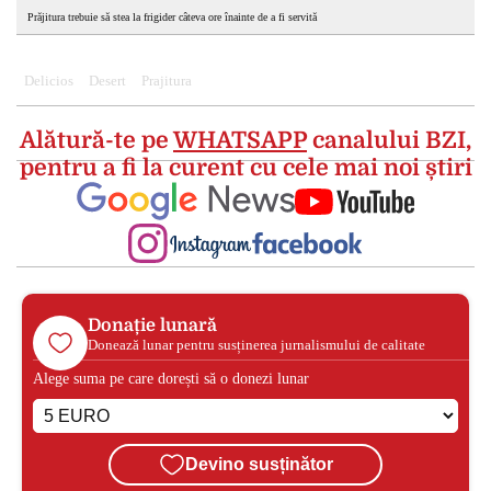
Prăjitura trebuie să stea la frigider câteva ore înainte de a fi servită
Delicios
Desert
Prajitura
Alătură-te pe
WHATSAPP
canalului BZI,
pentru a fi la curent cu cele mai noi știri
Donație lunară
Donează lunar pentru susținerea jurnalismului de calitate
Alege suma pe care dorești să o donezi lunar
Devino susținător