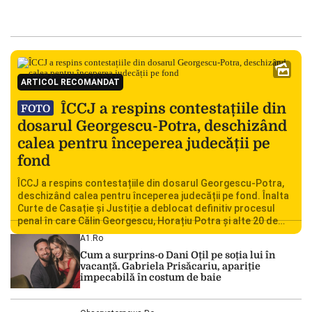
ARTICOL RECOMANDAT
ÎCCJ a respins contestațiile din
FOTO
dosarul Georgescu-Potra, deschizând
calea pentru începerea judecății pe
fond
ÎCCJ a respins contestațiile din dosarul Georgescu-Potra,
deschizând calea pentru începerea judecății pe fond. Înalta
Curte de Casație și Justiție a deblocat definitiv procesul
penal în care Călin Georgescu, Horațiu Potra și alte 20 de
persoane sunt acuzați de acțiuni îndreptate împotriva
A1.ro
ordinii constituționale. În ședința din camera preliminară,
Cum a surprins-o Dani Oțil pe soția lui în
judecătorii de la instanța supremă au […]
vacanță. Gabriela Prisăcariu, apariție
impecabilă în costum de baie