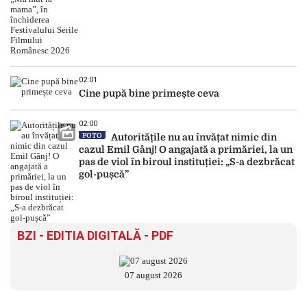
02:01
Cine pupă bine primește ceva
02:00
FOTO
Autoritățile nu au învățat nimic din
cazul Emil Gânj! O angajată a primăriei, la un
pas de viol în biroul instituției: „S-a dezbrăcat
gol-pușcă”
BZI - EDITIA DIGITALĂ - PDF
07 august 2026