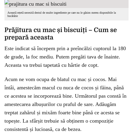
Această rețetă necesită destul de multe ingrediente pe care nu le găsim mereu disponibile la
bucătărie
Prăjitura cu mac și biscuiți – Cum se
prepară aceasta
Este indicat să începem prin a preîncălzi cuptorul la 180
de grade, la foc mediu. Putem pregăti tava de înainte.
Aceasta va trebui tapetată cu hârtie de copt.
Acum ne vom ocupa de blatul cu mac și cocos. Mai
întâi, amestecăm macul cu nuca de cocos și făina, până
ce acestea se incorporează bine. Următorul pas constă în
amestecarea albușurilor cu praful de sare. Adăugăm
treptat zahărul și mixăm foarte bine până ce acesta se
topește. La sfârșit trebuie să obținem o compoziție
consistentă și lucioasă, ca de bezea.