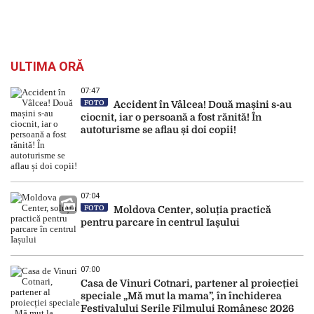
ULTIMA ORĂ
07:47
FOTO
Accident în Vâlcea! Două mașini s-au
ciocnit, iar o persoană a fost rănită! În
autoturisme se aflau și doi copii!
07:04
FOTO
Moldova Center, soluția practică
pentru parcare în centrul Iașului
07:00
Casa de Vinuri Cotnari, partener al proiecției
speciale „Mă mut la mama”, în închiderea
Festivalului Serile Filmului Românesc 2026