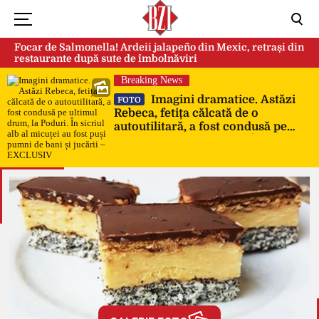
Focar de Salmonella! Ardeii jalapeño din Mexic, retrași din
restaurante după sute de îmbolnăviri
Breaking News
Imagini dramatice. Astăzi
FOTO
Rebeca, fetița călcată de o
autoutilitară, a fost condusă pe
ultimul drum, la Poduri. În sicriul
alb al micuței au fost puși pumni
de bani și jucării – EXCLUSIV