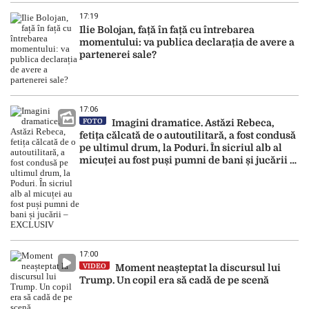
17:19
Ilie Bolojan, față în față cu întrebarea
momentului: va publica declarația de avere a
partenerei sale?
17:06
FOTO
Imagini dramatice. Astăzi Rebeca,
fetița călcată de o autoutilitară, a fost condusă
pe ultimul drum, la Poduri. În sicriul alb al
micuței au fost puși pumni de bani și jucării –
EXCLUSIV
17:00
VIDEO
Moment neașteptat la discursul lui
Trump. Un copil era să cadă de pe scenă