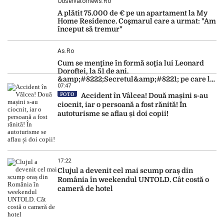
Observatornews.ro
A plătit 75.000 de € pe un apartament la My
Home Residence. Coşmarul care a urmat: "Am
început să tremur"
As.ro
Cum se menţine în formă soţia lui Leonard
Doroftei, la 51 de ani.
&amp;#8222;Secretul&amp;#8221; pe care l-a
07:47
dezvăluit
FOTO
Accident în Vâlcea! Două mașini s-au
ciocnit, iar o persoană a fost rănită! În
autoturisme se aflau și doi copii!
17:22
Clujul a devenit cel mai scump oraș din
România în weekendul UNTOLD. Cât costă o
cameră de hotel