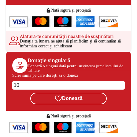
Plată sigură și protejată
Alătură-te comunității noastre de susținători
Donația ta lunară ne ajută să planificăm și să continuăm să
informăm corect și echidistant
Donație singulară
Donează o singură dată pentru susținerea jurnalismului de
calitate
Scrie suma pe care dorești să o donezi
Donează
Plată sigură și protejată